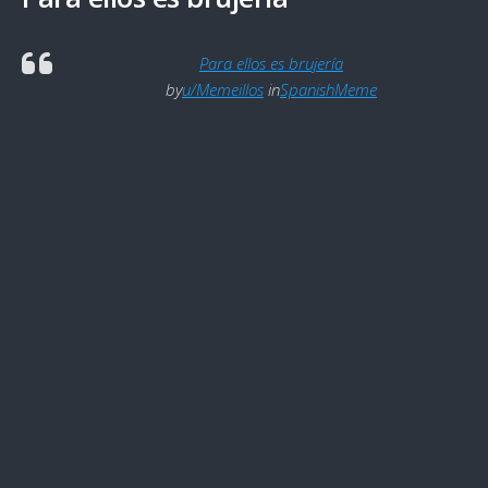
Para ellos es brujería
by
u/Memeillos
in
SpanishMeme