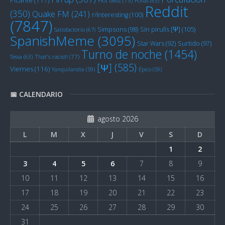
Plot twist
(75)
Pollas
(63)
Reddit
(350)
Quake FM
(241)
r/Interesting
(100)
(7847)
Sin pirulís [Ψ]
(105)
Simpsons
(98)
Satisfactorio
(67)
SpanishMeme
(3095)
Star Wars
(92)
Surtido
(97)
Turno de noche
(1454)
Tessa
(63)
That's racist!
(77)
[Ψ]
(585)
Viernes
(116)
Yanquilandia
(59)
Épico
(59)
📅 CALENDARIO
agosto 2026
L
M
X
J
V
S
D
1
2
3
4
5
6
7
8
9
10
11
12
13
14
15
16
17
18
19
20
21
22
23
24
25
26
27
28
29
30
31