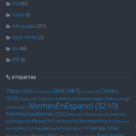
Troll
(82)
Tumor
(9)
Videojuegos
(257)
Viejos Verdes
(3)
Win
(46)
WTF
(6)
🏷️ ETIQUETAS
BME
(487)
Cómics
7Vidas
(243)
Artículo
(62)
Comida
(73)
(309)
Humor Negro
(108)
Hombres
(90)
La vintage
Drojas
(70)
FALSO
(63)
MemesEnEspanol
(3210)
de Bonox
(81)
MemesymasMemes
(332)
Miérculos
Metal
(63)
MiedOctubre
(60)
Mozas
(141)
Mola
(107)
MUSITETAS
(117)
(83)
MUSICULOS
(93)
música
Perrete
(304)
NSFW
(122)
Películas
(111)
Pantallazos
(94)
(60)
Porculación
Pin up
(307)
Picante
(117)