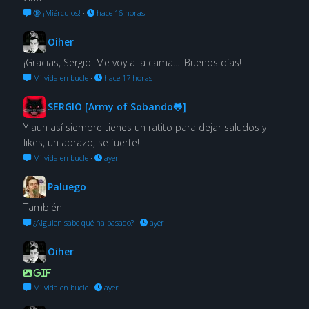
🔞 ¡Miérculos!
·
hace 16 horas
Oiher
¡Gracias, Sergio! Me voy a la cama... ¡Buenos días!
Mi vida en bucle
·
hace 17 horas
SERGIO [Army of Sobando🐸]
Y aun así siempre tienes un ratito para dejar saludos y
likes, un abrazo, se fuerte!
Mi vida en bucle
·
ayer
Paluego
También
¿Alguien sabe qué ha pasado?
·
ayer
Oiher
GIF
Mi vida en bucle
·
ayer