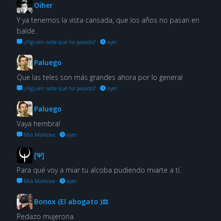
Oiher
Y ya tenemos la vista cansada, que los años no pasan en
balde.
¿Alguien sabe qué ha pasado?
·
ayer
Paluego
Que las teles son más grandes ahora por lo general
¿Alguien sabe qué ha pasado?
·
ayer
Paluego
Vaya hembra!
Mia Malkova
·
ayer
[Ψ]
Para qué voy a miar tu alcoba pudiendo miarte a tí.
Mia Malkova
·
ayer
Bonox (El abogato )⚖
Pedazo mujerona.