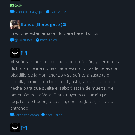
GIF
O una buena gripe.
·
hace 2 días
Bonox (El abogato )⚖
Creo que están amasando para hacer bollos
🔞 ¡Melunes!
·
hace 3 días
[Ψ]
Mi señora madre es cocinera de profesión, y siempre ha
dicho: en cocina no hay nada escrito. Unas lentejas con
picadillo de jamón, chorizo y su sofrito a gusto (ajo,
cebolla, pimiento o tomate al gusto, la carne un poco
hecha para que suelte el sabor) están de muerte. Y el
pimentón de La Vera. O sustituyendo el jamón por
taquitos de bacon, o costilla, codillo... Joder, me está
entrando ...
Arroz con cosas
·
hace 3 días
[Ψ]