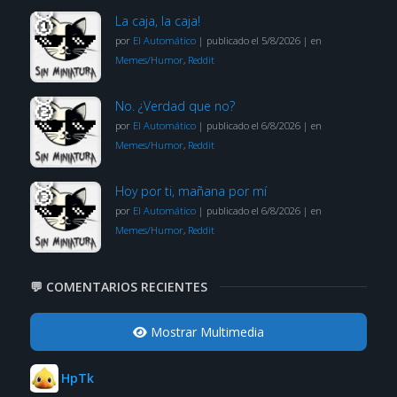
La caja, la caja!
por
El Automático
|
publicado el 5/8/2026
|
en
Memes/Humor
,
Reddit
No. ¿Verdad que no?
por
El Automático
|
publicado el 6/8/2026
|
en
Memes/Humor
,
Reddit
Hoy por ti, mañana por mí
por
El Automático
|
publicado el 6/8/2026
|
en
Memes/Humor
,
Reddit
💬 COMENTARIOS RECIENTES
Mostrar Multimedia
HpTk