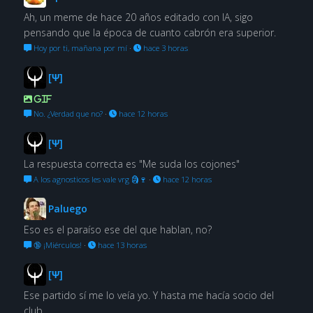
Ah, un meme de hace 20 años editado con IA, sigo
pensando que la época de cuanto cabrón era superior.
Hoy por ti, mañana por mí
·
hace 3 horas
[Ψ]
GIF
No. ¿Verdad que no?
·
hace 12 horas
[Ψ]
La respuesta correcta es "Me suda los cojones"
A los agnosticos les vale vrg 🗿🍷
·
hace 12 horas
Paluego
Eso es el paraíso ese del que hablan, no?
🔞 ¡Miérculos!
·
hace 13 horas
[Ψ]
Ese partido sí me lo veía yo. Y hasta me hacía socio del
club.