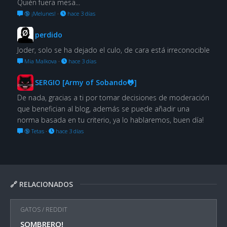
Quién fuera mesa...
🔞 ¡Melunes!
·
hace 3 días
perdido
Joder, solo se ha dejado el culo, de cara está irreconocible
Mia Malkova
·
hace 3 días
SERGIO [Army of Sobando🐸]
De nada, gracias a ti por tomar decisiones de moderación
que benefician al blog, además se puede añadir una
norma basada en tu criterio, ya lo hablaremos, buen día!
🔞 Tetas
·
hace 3 días
🔗 RELACIONADOS
GATOS
/
REDDIT
SOMBRERO!