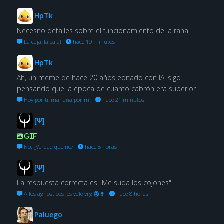
HpTk
Necesito detalles sobre el funcionamiento de la rana.
La caja, la caja!
·
hace 19 minutos
HpTk
Ah, un meme de hace 20 años editado con IA, sigo
pensando que la época de cuanto cabrón era superior.
Hoy por ti, mañana por mí
·
hace 21 minutos
[Ψ]
GIF
No. ¿Verdad que no?
·
hace 8 horas
[Ψ]
La respuesta correcta es "Me suda los cojones"
A los agnosticos les vale vrg 🗿🍷
·
hace 8 horas
Paluego