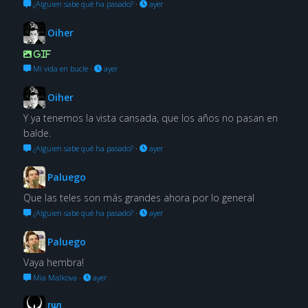
¿Alguien sabe qué ha pasado?
·
ayer
Oiher
GIF
Mi vida en bucle
·
ayer
Oiher
Y ya tenemos la vista cansada, que los años no pasan en
balde.
¿Alguien sabe qué ha pasado?
·
ayer
Paluego
Que las teles son más grandes ahora por lo general
¿Alguien sabe qué ha pasado?
·
ayer
Paluego
Vaya hembra!
Mia Malkova
·
ayer
[Ψ]