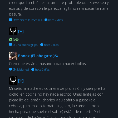
creer que también es altamente probable que Steve sea y
exista, y de corazón le parezca legítimo reivindicar tamaña
basura.
Steve cierra la boca XD
·
hace 2 días
[Ψ]
GIF
O una buena gripe.
·
hace 2 días
Bonox (El abogato )⚖
Creo que están amasando para hacer bollos
🔞 ¡Melunes!
·
hace 2 días
[Ψ]
Mi señora madre es cocinera de profesión, y siempre ha
dicho: en cocina no hay nada escrito. Unas lentejas con
picadillo de jamón, chorizo y su sofrito a gusto (ajo,
cebolla, pimiento o tomate al gusto, la carne un poco
hecha para que suelte el sabor) están de muerte. Y el
pimentón de La Vera. O sustituyendo el jamón por