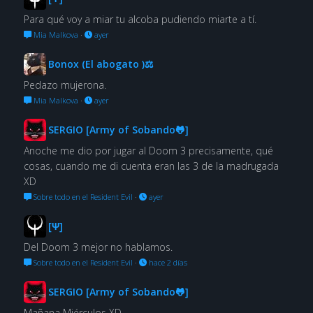
Para qué voy a miar tu alcoba pudiendo miarte a tí.
Mia Malkova
·
ayer
Bonox (El abogato )⚖
Pedazo mujerona.
Mia Malkova
·
ayer
SERGIO [Army of Sobando🐸]
Anoche me dio por jugar al Doom 3 precisamente, qué
cosas, cuando me di cuenta eran las 3 de la madrugada
XD
Sobre todo en el Resident Evil
·
ayer
[Ψ]
Del Doom 3 mejor no hablamos.
Sobre todo en el Resident Evil
·
hace 2 días
SERGIO [Army of Sobando🐸]
Mañana Miérculos XD