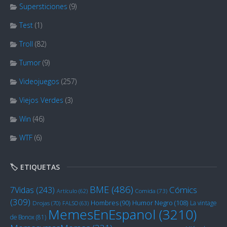
Supersticiones
(9)
Test
(1)
Troll
(82)
Tumor
(9)
Videojuegos
(257)
Viejos Verdes
(3)
Win
(46)
WTF
(6)
🏷️ ETIQUETAS
BME
(486)
Cómics
7Vidas
(243)
Artículo
(62)
Comida
(73)
(309)
Humor Negro
(108)
Hombres
(90)
La vintage
Drojas
(70)
FALSO
(63)
MemesEnEspanol
(3210)
de Bonox
(81)