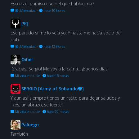
Eso es el paraíso ese del que hablan, no?
🔞 ¡Miérculos!
·
hace 10 horas
[Ψ]
Ese partido sí me lo veía yo. Y hasta me hacía socio del
club.
🔞 ¡Miérculos!
·
hace 12 horas
Oiher
¡Gracias, Sergio! Me voy a la cama... ¡Buenos días!
Mi vida en bucle
·
hace 13 horas
SERGIO [Army of Sobando🐸]
Y aun así siempre tienes un ratito para dejar saludos y
likes, un abrazo, se fuerte!
Mi vida en bucle
·
hace 22 horas
Paluego
También