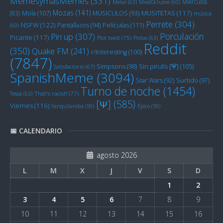
MemesymasMemes
(331)
Miérculos
Metal
(63)
MiedOctubre
(60)
Mozas
(141)
Mola
(107)
MUSITETAS
(117)
(83)
MUSICULOS
(93)
música
Perrete
(304)
NSFW
(122)
Películas
(111)
Pantallazos
(94)
(60)
Porculación
Pin up
(307)
Picante
(117)
Plot twist
(75)
Pollas
(63)
Reddit
(350)
Quake FM
(241)
r/Interesting
(100)
(7847)
Sin pirulís [Ψ]
(105)
Simpsons
(98)
Satisfactorio
(67)
SpanishMeme
(3094)
Star Wars
(92)
Surtido
(97)
Turno de noche
(1454)
Tessa
(63)
That's racist!
(77)
[Ψ]
(585)
Viernes
(116)
Yanquilandia
(59)
Épico
(59)
📅 CALENDARIO
agosto 2026
L
M
X
J
V
S
D
1
2
3
4
5
6
7
8
9
10
11
12
13
14
15
16