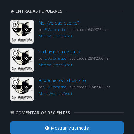
🔥 ENTRADAS POPULARES
No. ¿Verdad que no?
por
El Automático
|
publicado el 6/8/2026
|
en
Memes/Humor
,
Reddit
no hay nada de titulo
por
El Automático
|
publicado el 26/4/2026
|
en
Memes/Humor
,
Reddit
Ahora necesito buscarlo
por
El Automático
|
publicado el 10/4/2025
|
en
Memes/Humor
,
Reddit
💬 COMENTARIOS RECIENTES
Mostrar Multimedia