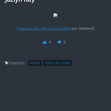
Publicado en r/ModelsGoneMild
por [deleted]
4
0
Etiquetas:
Reddit
Turno de noche