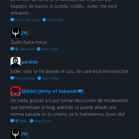
taquitos de bacon, o costilla, codillo... Joder, me está
entrando ...
Arroz con cosas
·
hace 2 días
[Ψ]
Quién fuera mesa...
🔞 ¡Melunes!
·
hace 2 días
perdido
Joder, solo se ha dejado el culo, de cara está irreconocible
Mia Malkova
·
hace 3 días
SERGIO [Army of Sobando🐸]
De nada, gracias a ti por tomar decisiones de moderación
que benefician al blog, además se puede añadir una
norma basada en tu criterio, ya lo hablaremos, buen día!
🔞 Tetas
·
hace 3 días
[Ψ]