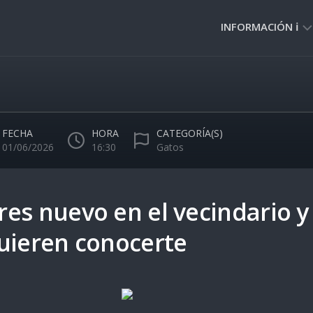
INFORMACIÓN ℹ️
PRIVACIDAD
🔒
NORMAS
DE
FECHA
HORA
CATEGORÍA(S)
USO
01/06/2026
16:30
Gatos
🚸
es nuevo en el vecindario y 
uieren conocerte