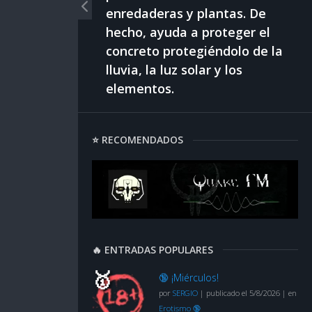
enredaderas y plantas. De
hecho, ayuda a proteger el
concreto protegiéndolo de la
lluvia, la luz solar y los
elementos.
⭐ RECOMENDADOS
🔥 ENTRADAS POPULARES
🔞 ¡Miérculos!
por
SERGIO
|
publicado el 5/8/2026
|
en
Erotismo 🔞