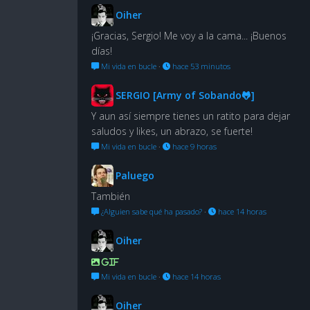
Oiher
¡Gracias, Sergio! Me voy a la cama... ¡Buenos
días!
Mi vida en bucle
·
hace 53 minutos
SERGIO [Army of Sobando🐸]
Y aun así siempre tienes un ratito para dejar
saludos y likes, un abrazo, se fuerte!
Mi vida en bucle
·
hace 9 horas
Paluego
También
¿Alguien sabe qué ha pasado?
·
hace 14 horas
Oiher
GIF
Mi vida en bucle
·
hace 14 horas
Oiher