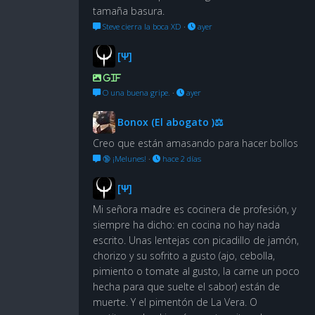
tamaña basura.
Steve cierra la boca XD
·
ayer
[Ψ]
GIF
O una buena gripe.
·
ayer
Bonox (El abogato )⚖
Creo que están amasando para hacer bollos
🔞 ¡Melunes!
·
hace 2 días
[Ψ]
Mi señora madre es cocinera de profesión, y
siempre ha dicho: en cocina no hay nada
escrito. Unas lentejas con picadillo de jamón,
chorizo y su sofrito a gusto (ajo, cebolla,
pimiento o tomate al gusto, la carne un poco
hecha para que suelte el sabor) están de
muerte. Y el pimentón de La Vera. O