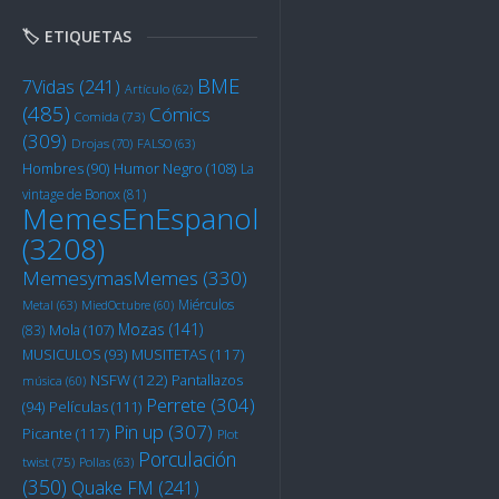
🏷️ ETIQUETAS
BME
7Vidas
(241)
Artículo
(62)
(485)
Cómics
Comida
(73)
(309)
Drojas
(70)
FALSO
(63)
Humor Negro
(108)
Hombres
(90)
La
vintage de Bonox
(81)
MemesEnEspanol
(3208)
MemesymasMemes
(330)
Miérculos
Metal
(63)
MiedOctubre
(60)
Mozas
(141)
Mola
(107)
(83)
MUSITETAS
(117)
MUSICULOS
(93)
NSFW
(122)
Pantallazos
música
(60)
Perrete
(304)
Películas
(111)
(94)
Pin up
(307)
Picante
(117)
Plot
Porculación
twist
(75)
Pollas
(63)
(350)
Quake FM
(241)