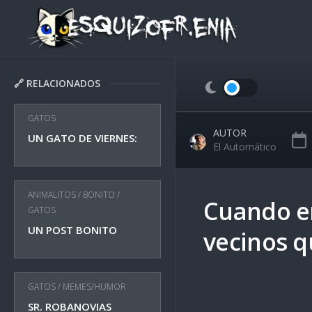
Skip
to
content
🔗 RELACIONADOS
GATOS
AUTOR
UN GATO DE VIERNES:
El Automático
ANIMALITOS
/
BONITO
/
Cuando er
GATOS
UN POST BONITO
vecinos q
GATOS
/
MEMES/HUMOR
SR. ROBANOVIAS