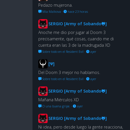
Pedazo mujerona.
Mia Malkova
·
hace 23 horas
SERGIO [Army of Sobando🐸]
Anoche me dio por jugar al Doom 3
precisamente, qué cosas, cuando me di
cuenta eran las 3 de la madrugada XD
Sobre todo en el Resident Evil
·
ayer
[Ψ]
Del Doom 3 mejor no hablamos.
Sobre todo en el Resident Evil
·
ayer
SERGIO [Army of Sobando🐸]
Mañana Miérculos XD
O una buena gripe.
·
ayer
SERGIO [Army of Sobando🐸]
Ni idea, pero desde luego la gente reacciona,