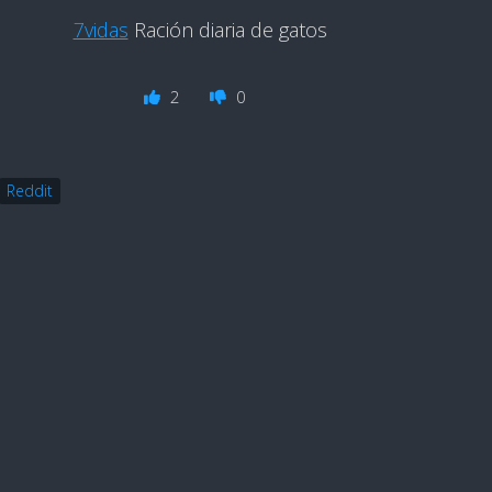
7vidas
Ración diaria de gatos
2
0
Reddit