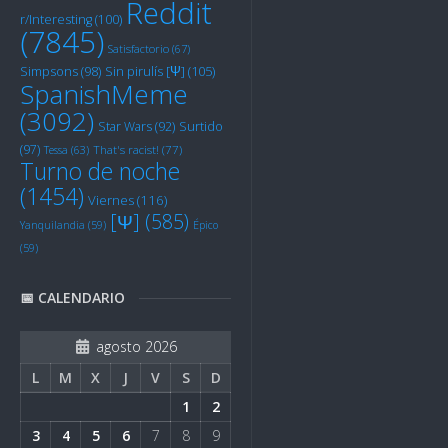
Reddit
r/Interesting
(100)
(7845)
Satisfactorio
(67)
Sin pirulís [Ψ]
(105)
Simpsons
(98)
SpanishMeme
(3092)
Star Wars
(92)
Surtido
(97)
Tessa
(63)
That's racist!
(77)
Turno de noche
(1454)
Viernes
(116)
[Ψ]
(585)
Yanquilandia
(59)
Épico
(59)
📅 CALENDARIO
agosto 2026
L
M
X
J
V
S
D
1
2
3
4
5
6
7
8
9