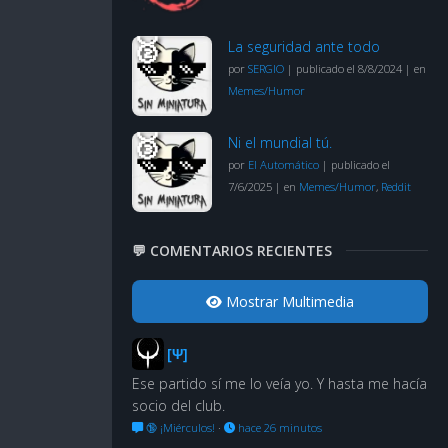
La seguridad ante todo
por
SERGIO
|
publicado el 8/8/2024
|
en
Memes/Humor
Ni el mundial tú.
por
El Automático
|
publicado el
7/6/2025
|
en
Memes/Humor
,
Reddit
💬 COMENTARIOS RECIENTES
Mostrar Multimedia
[Ψ]
Ese partido sí me lo veía yo. Y hasta me hacía
socio del club.
🔞 ¡Miérculos!
·
hace 26 minutos