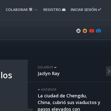
COLABORAR 🛠️
REGISTRO 👥
INICIAR SESIÓN ✅
ENVIAR
APORTE
📝
ENVIAR
REPORTE
🚧
SUGERENCIAS
SIGUIENTE ➡️
💡
los
Jazlyn Ray
⬅️ ANTERIOR
La ciudad de Chengdu,
China, cubrió sus viaductos y
pasos elevados con