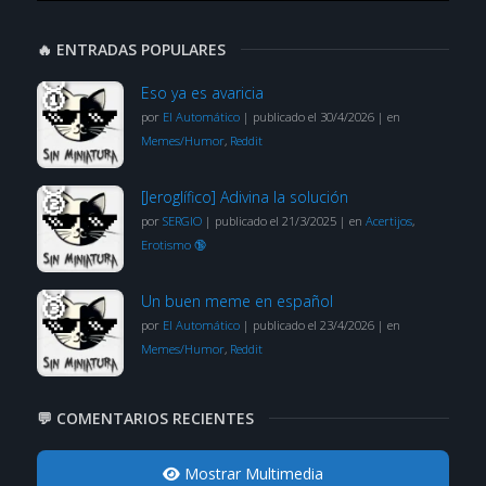
🔥 ENTRADAS POPULARES
Eso ya es avaricia
por
El Automático
|
publicado el 30/4/2026
|
en
Memes/Humor
,
Reddit
[Jeroglífico] Adivina la solución
por
SERGIO
|
publicado el 21/3/2025
|
en
Acertijos
,
Erotismo 🔞
Un buen meme en español
por
El Automático
|
publicado el 23/4/2026
|
en
Memes/Humor
,
Reddit
💬 COMENTARIOS RECIENTES
Mostrar Multimedia