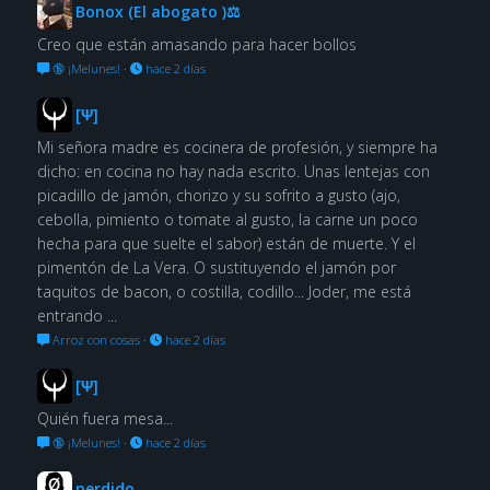
Bonox (El abogato )⚖
Creo que están amasando para hacer bollos
🔞 ¡Melunes!
·
hace 2 días
[Ψ]
Mi señora madre es cocinera de profesión, y siempre ha
dicho: en cocina no hay nada escrito. Unas lentejas con
picadillo de jamón, chorizo y su sofrito a gusto (ajo,
cebolla, pimiento o tomate al gusto, la carne un poco
hecha para que suelte el sabor) están de muerte. Y el
pimentón de La Vera. O sustituyendo el jamón por
taquitos de bacon, o costilla, codillo... Joder, me está
entrando ...
Arroz con cosas
·
hace 2 días
[Ψ]
Quién fuera mesa...
🔞 ¡Melunes!
·
hace 2 días
perdido