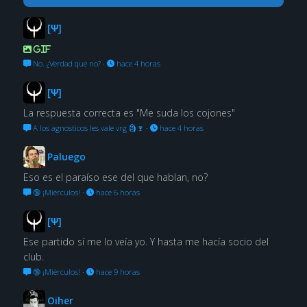
[Ψ]
GIF
No. ¿Verdad que no?
·
hace 4 horas
[Ψ]
La respuesta correcta es "Me suda los cojones"
A los agnosticos les vale vrg 🗿🍷
·
hace 4 horas
Paluego
Eso es el paraíso ese del que hablan, no?
🔞 ¡Miérculos!
·
hace 6 horas
[Ψ]
Ese partido sí me lo veía yo. Y hasta me hacía socio del
club.
🔞 ¡Miérculos!
·
hace 9 horas
Oiher