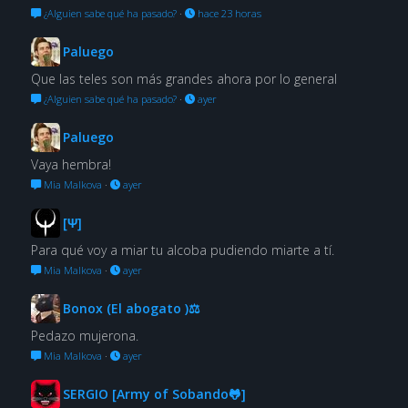
¿Alguien sabe qué ha pasado?
·
hace 23 horas
Paluego
Que las teles son más grandes ahora por lo general
¿Alguien sabe qué ha pasado?
·
ayer
Paluego
Vaya hembra!
Mia Malkova
·
ayer
[Ψ]
Para qué voy a miar tu alcoba pudiendo miarte a tí.
Mia Malkova
·
ayer
Bonox (El abogato )⚖
Pedazo mujerona.
Mia Malkova
·
ayer
SERGIO [Army of Sobando🐸]