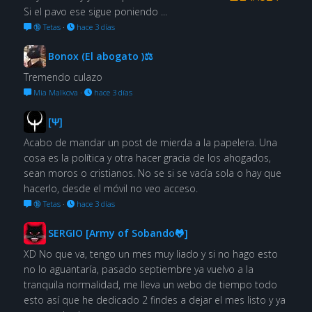
Si el pavo ese sigue poniendo ...
🔞 Tetas
·
hace 3 días
Bonox (El abogato )⚖
Tremendo culazo
Mia Malkova
·
hace 3 días
[Ψ]
Acabo de mandar un post de mierda a la papelera. Una
cosa es la política y otra hacer gracia de los ahogados,
sean moros o cristianos. No se si se vacía sola o hay que
hacerlo, desde el móvil no veo acceso.
🔞 Tetas
·
hace 3 días
SERGIO [Army of Sobando🐸]
XD No que va, tengo un mes muy liado y si no hago esto
no lo aguantaría, pasado septiembre ya vuelvo a la
tranquila normalidad, me lleva un webo de tiempo todo
esto así que he dedicado 2 findes a dejar el mes listo y ya