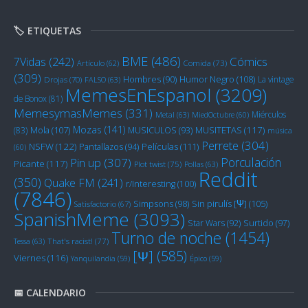
🏷️ ETIQUETAS
BME
(486)
Cómics
7Vidas
(242)
Artículo
(62)
Comida
(73)
(309)
Humor Negro
(108)
Hombres
(90)
La vintage
Drojas
(70)
FALSO
(63)
MemesEnEspanol
(3209)
de Bonox
(81)
MemesymasMemes
(331)
Miérculos
Metal
(63)
MiedOctubre
(60)
Mozas
(141)
Mola
(107)
MUSITETAS
(117)
(83)
MUSICULOS
(93)
música
Perrete
(304)
NSFW
(122)
Películas
(111)
Pantallazos
(94)
(60)
Porculación
Pin up
(307)
Picante
(117)
Plot twist
(75)
Pollas
(63)
Reddit
(350)
Quake FM
(241)
r/Interesting
(100)
(7846)
Sin pirulís [Ψ]
(105)
Simpsons
(98)
Satisfactorio
(67)
SpanishMeme
(3093)
Star Wars
(92)
Surtido
(97)
Turno de noche
(1454)
Tessa
(63)
That's racist!
(77)
[Ψ]
(585)
Viernes
(116)
Yanquilandia
(59)
Épico
(59)
📅 CALENDARIO