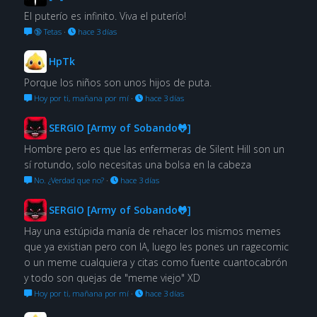
El puterío es infinito. Viva el puterío!
🔞 Tetas
·
hace 3 días
HpTk
Porque los niños son unos hijos de puta.
Hoy por ti, mañana por mí
·
hace 3 días
SERGIO [Army of Sobando🐸]
Hombre pero es que las enfermeras de Silent Hill son un
sí rotundo, solo necesitas una bolsa en la cabeza
No. ¿Verdad que no?
·
hace 3 días
SERGIO [Army of Sobando🐸]
Hay una estúpida manía de rehacer los mismos memes
que ya existian pero con IA, luego les pones un ragecomic
o un meme cualquiera y citas como fuente cuantocabrón
y todo son quejas de "meme viejo" XD
Hoy por ti, mañana por mí
·
hace 3 días