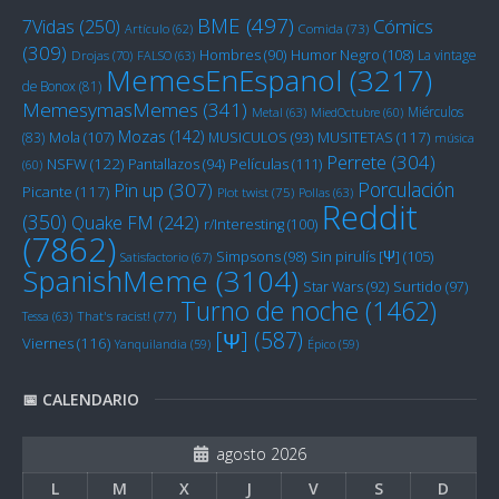
BME
(497)
Cómics
7Vidas
(250)
Artículo
(62)
Comida
(73)
(309)
Humor Negro
(108)
Hombres
(90)
La vintage
Drojas
(70)
FALSO
(63)
MemesEnEspanol
(3217)
de Bonox
(81)
MemesymasMemes
(341)
Miérculos
Metal
(63)
MiedOctubre
(60)
Mozas
(142)
Mola
(107)
MUSITETAS
(117)
(83)
MUSICULOS
(93)
música
Perrete
(304)
NSFW
(122)
Películas
(111)
Pantallazos
(94)
(60)
Porculación
Pin up
(307)
Picante
(117)
Plot twist
(75)
Pollas
(63)
Reddit
(350)
Quake FM
(242)
r/Interesting
(100)
(7862)
Sin pirulís [Ψ]
(105)
Simpsons
(98)
Satisfactorio
(67)
SpanishMeme
(3104)
Star Wars
(92)
Surtido
(97)
Turno de noche
(1462)
Tessa
(63)
That's racist!
(77)
[Ψ]
(587)
Viernes
(116)
Yanquilandia
(59)
Épico
(59)
📅 CALENDARIO
agosto 2026
L
M
X
J
V
S
D