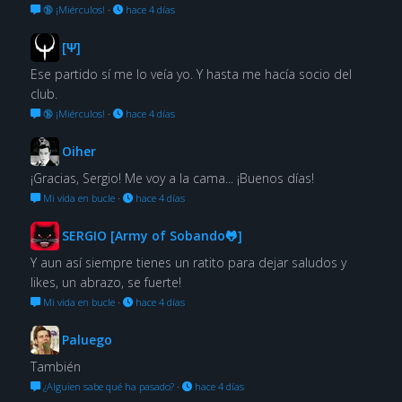
🔞 ¡Miérculos!
·
hace 4 días
[Ψ]
Ese partido sí me lo veía yo. Y hasta me hacía socio del
club.
🔞 ¡Miérculos!
·
hace 4 días
Oiher
¡Gracias, Sergio! Me voy a la cama... ¡Buenos días!
Mi vida en bucle
·
hace 4 días
SERGIO [Army of Sobando🐸]
Y aun así siempre tienes un ratito para dejar saludos y
likes, un abrazo, se fuerte!
Mi vida en bucle
·
hace 4 días
Paluego
También
¿Alguien sabe qué ha pasado?
·
hace 4 días