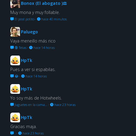
Bonox (El abogato )⚖
Muy mona y muy follable.
El post potito
·
hace 40 minutos
Paluego
Vaya meneillo más rico
🔞 Tetas
·
hace 14 horas
HpTk
Pues a ver si espabilas.
😂
·
hace 14 horas
HpTk
Yo soy más de Hotwheels.
Juguetes en la cama…
·
hace 23 horas
HpTk
Gracias maja.
.
·
hace 23 horas