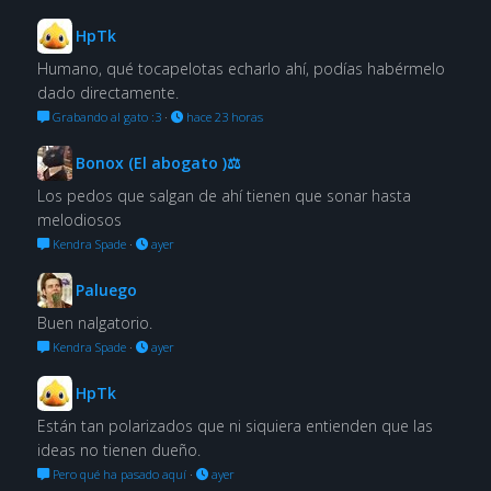
HpTk
Humano, qué tocapelotas echarlo ahí, podías habérmelo
dado directamente.
Grabando al gato :3
·
hace 23 horas
Bonox (El abogato )⚖
Los pedos que salgan de ahí tienen que sonar hasta
melodiosos
Kendra Spade
·
ayer
Paluego
Buen nalgatorio.
Kendra Spade
·
ayer
HpTk
Están tan polarizados que ni siquiera entienden que las
ideas no tienen dueño.
Pero qué ha pasado aquí
·
ayer