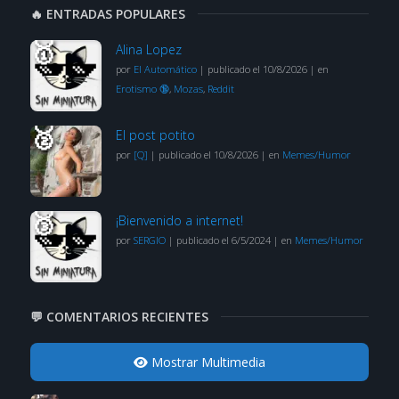
🔥 ENTRADAS POPULARES
Alina Lopez
por
El Automático
|
publicado el 10/8/2026
|
en
Erotismo 🔞
,
Mozas
,
Reddit
El post potito
por
[Q]
|
publicado el 10/8/2026
|
en
Memes/Humor
¡Bienvenido a internet!
por
SERGIO
|
publicado el 6/5/2024
|
en
Memes/Humor
💬 COMENTARIOS RECIENTES
Mostrar Multimedia