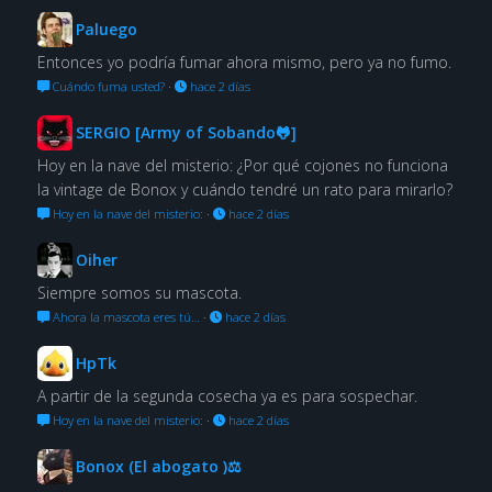
Paluego
Entonces yo podría fumar ahora mismo, pero ya no fumo.
Cuándo fuma usted?
·
hace 2 días
SERGIO [Army of Sobando🐸]
Hoy en la nave del misterio: ¿Por qué cojones no funciona
la vintage de Bonox y cuándo tendré un rato para mirarlo?
Hoy en la nave del misterio:
·
hace 2 días
Oiher
Siempre somos su mascota.
Ahora la mascota eres tú…
·
hace 2 días
HpTk
A partir de la segunda cosecha ya es para sospechar.
Hoy en la nave del misterio:
·
hace 2 días
Bonox (El abogato )⚖