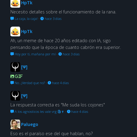
HpTk
Necesito detalles sobre el funcionamiento de la rana.
La caja, la caja!
·
hace 3 días
HpTk
Ah, un meme de hace 20 años editado con IA, sigo
pensando que la época de cuanto cabrón era superior.
Hoy por ti, mañana por mí
·
hace 3 días
[Ψ]
GIF
No. ¿Verdad que no?
·
hace 4 días
[Ψ]
La respuesta correcta es "Me suda los cojones"
A los agnosticos les vale vrg 🗿🍷
·
hace 4 días
Paluego
Eso es el paraíso ese del que hablan, no?