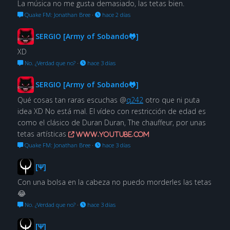
La música no me gusta demasiado, las tetas bien.
Quake FM: Jonathan Bree
·
hace 2 días
SERGIO [Army of Sobando🐸]
XD
No. ¿Verdad que no?
·
hace 3 días
SERGIO [Army of Sobando🐸]
Qué cosas tan raras escuchas @
q242
otro que ni puta
idea XD No está mal. El vídeo con restricción de edad es
como el clásico de Duran Duran, The chauffeur, por unas
tetas artísticas
www.youtube.com
Quake FM: Jonathan Bree
·
hace 3 días
[Ψ]
Con una bolsa en la cabeza no puedo morderles las tetas
😂
No. ¿Verdad que no?
·
hace 3 días
[Ψ]