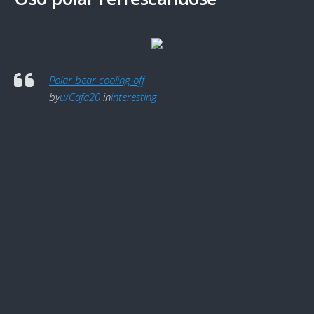
Polar bear cooling off
by
u/Cafa20
in
interesting