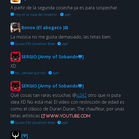
A partir de la segunda cosecha ya es para sospechar.
Hoy en la nave del misterio:
·
ayer
Bonox (El abogato )⚖
La música no me gusta demasiado, las tetas bien.
Quake FM: Jonathan Bree
·
ayer
SERGIO [Army of Sobando🐸]
XD
No. ¿Verdad que no?
·
ayer
SERGIO [Army of Sobando🐸]
Qué cosas tan raras escuchas @
q242
otro que ni puta
idea XD No está mal. El vídeo con restricción de edad es
como el clásico de Duran Duran, The chauffeur, por unas
tetas artísticas
www.youtube.com
Quake FM: Jonathan Bree
·
ayer
[Ψ]