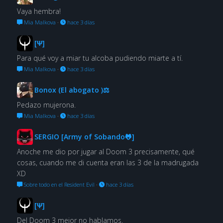
Vaya hembra!
Mia Malkova
·
hace 3 días
[Ψ]
Para qué voy a miar tu alcoba pudiendo miarte a tí.
Mia Malkova
·
hace 3 días
Bonox (El abogato )⚖
Pedazo mujerona.
Mia Malkova
·
hace 3 días
SERGIO [Army of Sobando🐸]
Anoche me dio por jugar al Doom 3 precisamente, qué
cosas, cuando me di cuenta eran las 3 de la madrugada
XD
Sobre todo en el Resident Evil
·
hace 3 días
[Ψ]
Del Doom 3 mejor no hablamos.