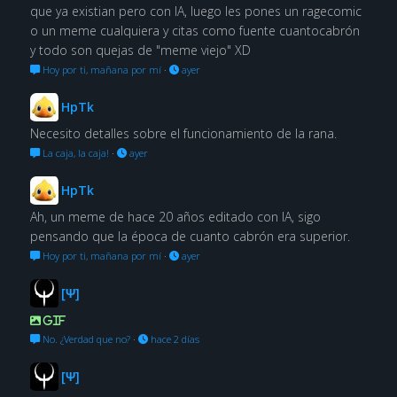
que ya existian pero con IA, luego les pones un ragecomic
o un meme cualquiera y citas como fuente cuantocabrón
y todo son quejas de "meme viejo" XD
Hoy por ti, mañana por mí
·
ayer
HpTk
Necesito detalles sobre el funcionamiento de la rana.
La caja, la caja!
·
ayer
HpTk
Ah, un meme de hace 20 años editado con IA, sigo
pensando que la época de cuanto cabrón era superior.
Hoy por ti, mañana por mí
·
ayer
[Ψ]
GIF
No. ¿Verdad que no?
·
hace 2 días
[Ψ]