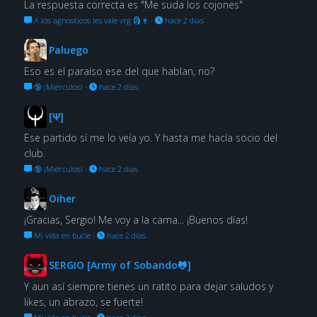
La respuesta correcta es "Me suda los cojones"
A los agnosticos les vale vrg 🗿🍷
·
hace 2 días
Paluego
Eso es el paraíso ese del que hablan, no?
🔞 ¡Miérculos!
·
hace 2 días
[Ψ]
Ese partido sí me lo veía yo. Y hasta me hacía socio del
club.
🔞 ¡Miérculos!
·
hace 2 días
Oiher
¡Gracias, Sergio! Me voy a la cama... ¡Buenos días!
Mi vida en bucle
·
hace 2 días
SERGIO [Army of Sobando🐸]
Y aun así siempre tienes un ratito para dejar saludos y
likes, un abrazo, se fuerte!