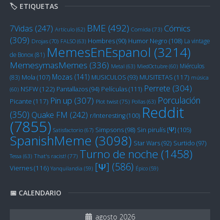
🏷️ ETIQUETAS
BME
(492)
Cómics
7Vidas
(247)
Artículo
(62)
Comida
(73)
(309)
Humor Negro
(108)
Hombres
(90)
La vintage
Drojas
(70)
FALSO
(63)
MemesEnEspanol
(3214)
de Bonox
(81)
MemesymasMemes
(336)
Miérculos
Metal
(63)
MiedOctubre
(60)
Mozas
(141)
Mola
(107)
MUSITETAS
(117)
(83)
MUSICULOS
(93)
música
Perrete
(304)
NSFW
(122)
Películas
(111)
Pantallazos
(94)
(60)
Porculación
Pin up
(307)
Picante
(117)
Plot twist
(75)
Pollas
(63)
Reddit
(350)
Quake FM
(242)
r/Interesting
(100)
(7855)
Sin pirulís [Ψ]
(105)
Simpsons
(98)
Satisfactorio
(67)
SpanishMeme
(3098)
Star Wars
(92)
Surtido
(97)
Turno de noche
(1458)
Tessa
(63)
That's racist!
(77)
[Ψ]
(586)
Viernes
(116)
Yanquilandia
(59)
Épico
(59)
📅 CALENDARIO
agosto 2026