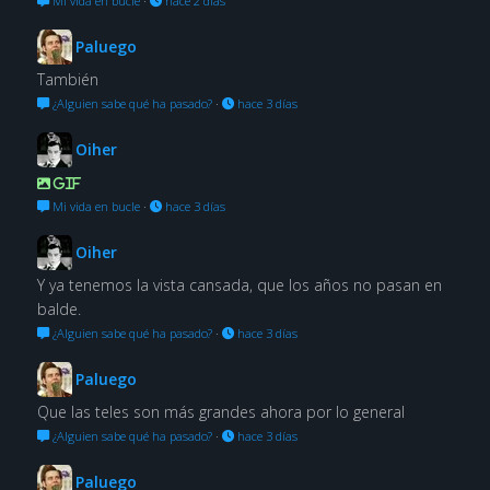
Mi vida en bucle
·
hace 2 días
Paluego
También
¿Alguien sabe qué ha pasado?
·
hace 3 días
Oiher
GIF
Mi vida en bucle
·
hace 3 días
Oiher
Y ya tenemos la vista cansada, que los años no pasan en
balde.
¿Alguien sabe qué ha pasado?
·
hace 3 días
Paluego
Que las teles son más grandes ahora por lo general
¿Alguien sabe qué ha pasado?
·
hace 3 días
Paluego