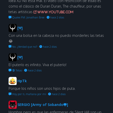
idea XD No está mal. El vídeo con restricción de edad es
como el clásico de Duran Duran, The chauffeur, por unas
tetas artísticas
www.youtube.com
Quake FM: Jonathan Bree
·
hace 2 días
[Ψ]
Con una bolsa en la cabeza no puedo morderles las tetas
😂
No. ¿Verdad que no?
·
hace 2 días
[Ψ]
El puterío es infinito. Viva el puterío!
🔞 Tetas
·
hace 2 días
HpTk
Porque los niños son unos hijos de puta.
Hoy por ti, mañana por mí
·
hace 2 días
SERGIO [Army of Sobando🐸]
Hombre pero es que las enfermeras de Silent Hill son un