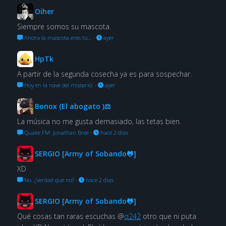
Oiher
Siempre somos su mascota.
Ahora la mascota eres tú…
·
ayer
HpTk
A partir de la segunda cosecha ya es para sospechar.
Hoy en la nave del misterio:
·
ayer
Bonox (El abogato )⚖
La música no me gusta demasiado, las tetas bien.
Quake FM: Jonathan Bree
·
hace 2 días
SERGIO [Army of Sobando🐸]
XD
No. ¿Verdad que no?
·
hace 2 días
SERGIO [Army of Sobando🐸]
Qué cosas tan raras escuchas @
q242
otro que ni puta