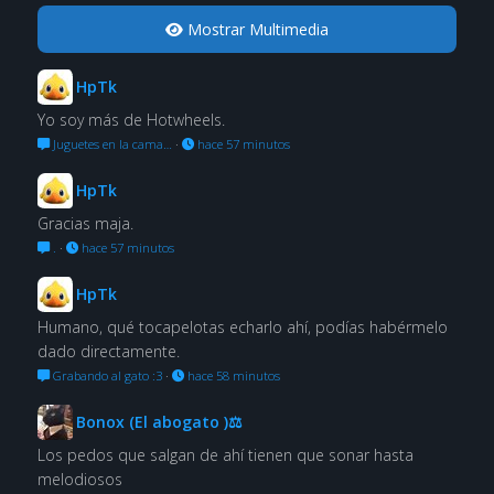
Mostrar Multimedia
HpTk
Yo soy más de Hotwheels.
Juguetes en la cama…
·
hace 57 minutos
HpTk
Gracias maja.
.
·
hace 57 minutos
HpTk
Humano, qué tocapelotas echarlo ahí, podías habérmelo
dado directamente.
Grabando al gato :3
·
hace 58 minutos
Bonox (El abogato )⚖
Los pedos que salgan de ahí tienen que sonar hasta
melodiosos