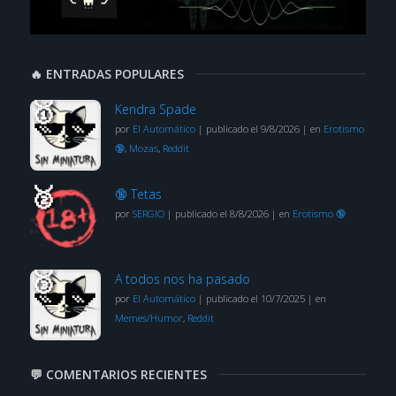
🔥 ENTRADAS POPULARES
Kendra Spade
por
El Automático
|
publicado el 9/8/2026
|
en
Erotismo
🔞
,
Mozas
,
Reddit
🔞 Tetas
por
SERGIO
|
publicado el 8/8/2026
|
en
Erotismo 🔞
A todos nos ha pasado
por
El Automático
|
publicado el 10/7/2025
|
en
Memes/Humor
,
Reddit
💬 COMENTARIOS RECIENTES