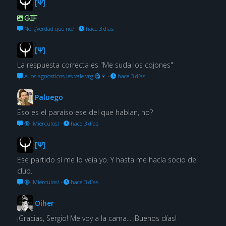
[Ψ]
GIF
No. ¿Verdad que no?
·
hace 3 días
[Ψ]
La respuesta correcta es "Me suda los cojones"
A los agnosticos les vale vrg 🗿🍷
·
hace 3 días
Paluego
Eso es el paraíso ese del que hablan, no?
🔞 ¡Miérculos!
·
hace 3 días
[Ψ]
Ese partido sí me lo veía yo. Y hasta me hacía socio del
club.
🔞 ¡Miérculos!
·
hace 3 días
Oiher
¡Gracias, Sergio! Me voy a la cama... ¡Buenos días!