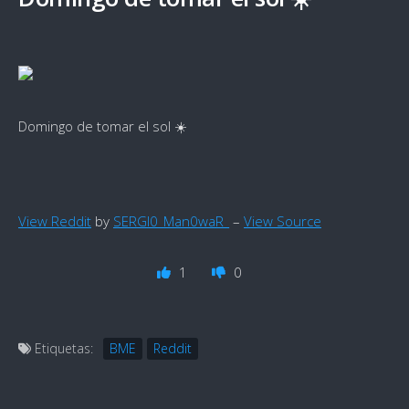
Domingo de tomar el sol ☀️
View Reddit
by
SERGI0_Man0waR_
–
View Source
1
0
Etiquetas:
BME
Reddit