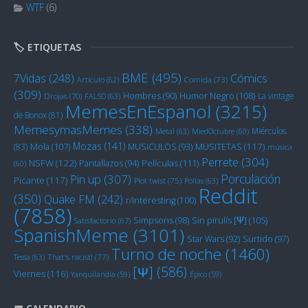
WTF
(6)
🏷️ ETIQUETAS
BME
(495)
Cómics
7Vidas
(248)
Artículo
(62)
Comida
(73)
(309)
Humor Negro
(108)
Hombres
(90)
La vintage
Drojas
(70)
FALSO
(63)
MemesEnEspanol
(3215)
de Bonox
(81)
MemesymasMemes
(338)
Miérculos
Metal
(63)
MiedOctubre
(60)
Mozas
(141)
Mola
(107)
MUSITETAS
(117)
(83)
MUSICULOS
(93)
música
Perrete
(304)
NSFW
(122)
Películas
(111)
Pantallazos
(94)
(60)
Porculación
Pin up
(307)
Picante
(117)
Plot twist
(75)
Pollas
(63)
Reddit
(350)
Quake FM
(242)
r/Interesting
(100)
(7858)
Sin pirulís [Ψ]
(105)
Simpsons
(98)
Satisfactorio
(67)
SpanishMeme
(3101)
Star Wars
(92)
Surtido
(97)
Turno de noche
(1460)
Tessa
(63)
That's racist!
(77)
[Ψ]
(586)
Viernes
(116)
Yanquilandia
(59)
Épico
(59)