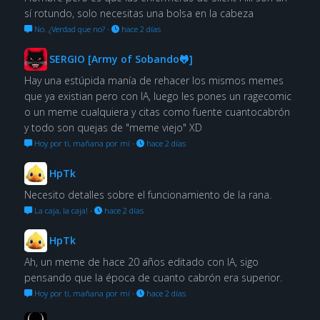
sí rotundo, solo necesitas una bolsa en la cabeza
No. ¿Verdad que no?
·
hace 2 días
SERGIO [Army of Sobando🐸]
Hay una estúpida manía de rehacer los mismos memes
que ya existian pero con IA, luego les pones un ragecomic
o un meme cualquiera y citas como fuente cuantocabrón
y todo son quejas de "meme viejo" XD
Hoy por ti, mañana por mí
·
hace 2 días
HpTk
Necesito detalles sobre el funcionamiento de la rana.
La caja, la caja!
·
hace 2 días
HpTk
Ah, un meme de hace 20 años editado con IA, sigo
pensando que la época de cuanto cabrón era superior.
Hoy por ti, mañana por mí
·
hace 2 días