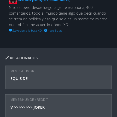
Ni idea, pero desde luego la gente reacciona, 400
comentarios, todo el mundo tiene algo que decir cuando
se trata de política y eso que solo es un meme de mierda
que robé ni me acuerdo dónde XD
Steve cierra la boca XD
·
hace 3 días
🔗 RELACIONADOS
MEMES/HUMOR
EQUIS DE
MEMES/HUMOR
/
REDDIT
V >>>>>>>> JOKER