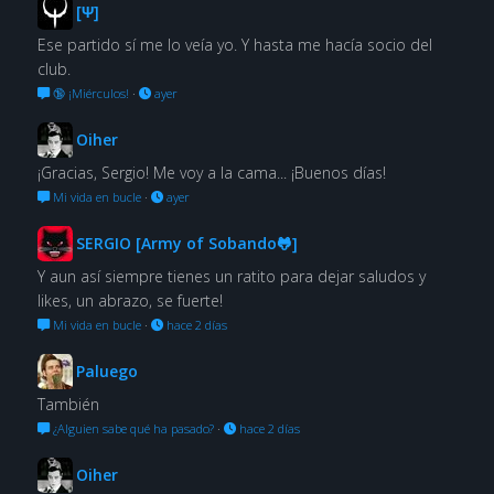
[Ψ]
Ese partido sí me lo veía yo. Y hasta me hacía socio del
club.
🔞 ¡Miérculos!
·
ayer
Oiher
¡Gracias, Sergio! Me voy a la cama... ¡Buenos días!
Mi vida en bucle
·
ayer
SERGIO [Army of Sobando🐸]
Y aun así siempre tienes un ratito para dejar saludos y
likes, un abrazo, se fuerte!
Mi vida en bucle
·
hace 2 días
Paluego
También
¿Alguien sabe qué ha pasado?
·
hace 2 días
Oiher