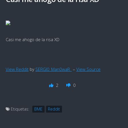
Casi me ahogo de la risa XD
View Reddit
by
SERGI0_Man0waR_
–
View Source
2
0
Etiquetas:
BME
Reddit