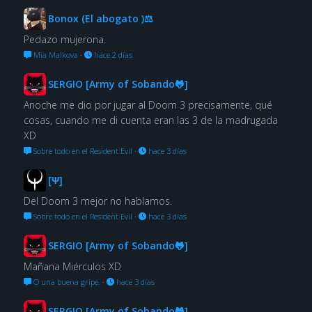
Bonox (El abogato )⚖
Pedazo mujerona.
Mia Malkova
·
hace 2 días
SERGIO [Army of Sobando🐸]
Anoche me dio por jugar al Doom 3 precisamente, qué
cosas, cuando me di cuenta eran las 3 de la madrugada
XD
Sobre todo en el Resident Evil
·
hace 3 días
[Ψ]
Del Doom 3 mejor no hablamos.
Sobre todo en el Resident Evil
·
hace 3 días
SERGIO [Army of Sobando🐸]
Mañana Miérculos XD
O una buena gripe.
·
hace 3 días
SERGIO [Army of Sobando🐸]