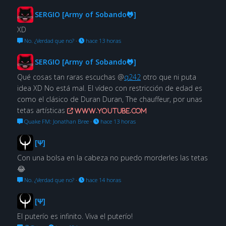
SERGIO [Army of Sobando🐸]
XD
No. ¿Verdad que no?
·
hace 13 horas
SERGIO [Army of Sobando🐸]
Qué cosas tan raras escuchas @
q242
otro que ni puta
idea XD No está mal. El vídeo con restricción de edad es
como el clásico de Duran Duran, The chauffeur, por unas
tetas artísticas
www.youtube.com
Quake FM: Jonathan Bree
·
hace 13 horas
[Ψ]
Con una bolsa en la cabeza no puedo morderles las tetas
😂
No. ¿Verdad que no?
·
hace 14 horas
[Ψ]
El puterío es infinito. Viva el puterío!