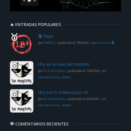
🔥 ENTRADAS POPULARES
🔞 Tetas
por
SERGIO
|
publicado el 7/8/2026
|
en
Erotismo 🔞
Hoy en la nave del misterio:
por
El Automático
|
publicado el 7/8/2026
|
en
Memes/Humor
,
Reddit
Hoy por ti, mañana por mí
por
El Automático
|
publicado el 6/8/2026
|
en
Memes/Humor
,
Reddit
💬 COMENTARIOS RECIENTES