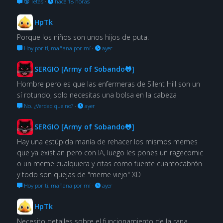
🔞 Tetas
·
hace 18 horas
HpTk
Porque los niños son unos hijos de puta.
Hoy por ti, mañana por mí
·
ayer
SERGIO [Army of Sobando🐸]
Hombre pero es que las enfermeras de Silent Hill son un
sí rotundo, solo necesitas una bolsa en la cabeza
No. ¿Verdad que no?
·
ayer
SERGIO [Army of Sobando🐸]
Hay una estúpida manía de rehacer los mismos memes
que ya existian pero con IA, luego les pones un ragecomic
o un meme cualquiera y citas como fuente cuantocabrón
y todo son quejas de "meme viejo" XD
Hoy por ti, mañana por mí
·
ayer
HpTk
Necesito detalles sobre el funcionamiento de la rana.