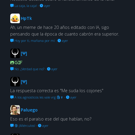
La caja, la caja!
·
ayer
HpTk
Ah, un meme de hace 20 años editado con IA, sigo
pensando que la época de cuanto cabrón era superior.
Hoy por ti, mañana por mí
·
ayer
[Ψ]
GIF
No. ¿Verdad que no?
·
ayer
[Ψ]
La respuesta correcta es "Me suda los cojones"
A los agnosticos les vale vrg 🗿🍷
·
ayer
Paluego
Eso es el paraíso ese del que hablan, no?
🔞 ¡Miérculos!
·
ayer