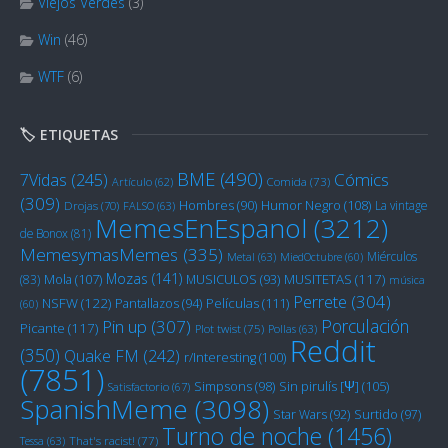
Viejos Verdes
(3)
Win
(46)
WTF
(6)
🏷️ ETIQUETAS
BME
(490)
Cómics
7Vidas
(245)
Artículo
(62)
Comida
(73)
(309)
Humor Negro
(108)
Hombres
(90)
La vintage
Drojas
(70)
FALSO
(63)
MemesEnEspanol
(3212)
de Bonox
(81)
MemesymasMemes
(335)
Miérculos
Metal
(63)
MiedOctubre
(60)
Mozas
(141)
Mola
(107)
MUSITETAS
(117)
(83)
MUSICULOS
(93)
música
Perrete
(304)
NSFW
(122)
Películas
(111)
Pantallazos
(94)
(60)
Porculación
Pin up
(307)
Picante
(117)
Plot twist
(75)
Pollas
(63)
Reddit
(350)
Quake FM
(242)
r/Interesting
(100)
(7851)
Sin pirulís [Ψ]
(105)
Simpsons
(98)
Satisfactorio
(67)
SpanishMeme
(3098)
Star Wars
(92)
Surtido
(97)
Turno de noche
(1456)
Tessa
(63)
That's racist!
(77)