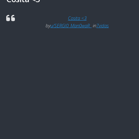
Cosita <3
by
u/SERGI0_Man0waR_
in
7vidas