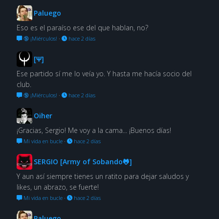
Paluego
Eso es el paraíso ese del que hablan, no?
🔞 ¡Miérculos!
·
hace 2 días
[Ψ]
Ese partido sí me lo veía yo. Y hasta me hacía socio del
club.
🔞 ¡Miérculos!
·
hace 2 días
Oiher
¡Gracias, Sergio! Me voy a la cama... ¡Buenos días!
Mi vida en bucle
·
hace 2 días
SERGIO [Army of Sobando🐸]
Y aun así siempre tienes un ratito para dejar saludos y
likes, un abrazo, se fuerte!
Mi vida en bucle
·
hace 2 días
Paluego