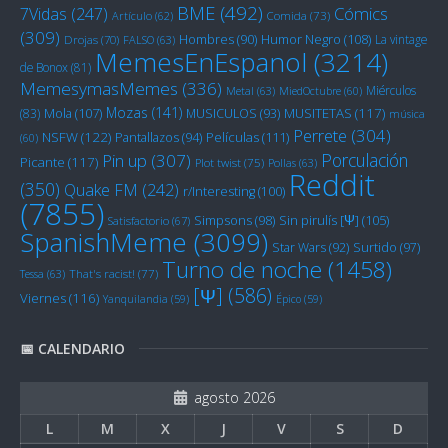
BME
(492)
Cómics
7Vidas
(247)
Artículo
(62)
Comida
(73)
(309)
Humor Negro
(108)
Hombres
(90)
La vintage
Drojas
(70)
FALSO
(63)
MemesEnEspanol
(3214)
de Bonox
(81)
MemesymasMemes
(336)
Miérculos
Metal
(63)
MiedOctubre
(60)
Mozas
(141)
Mola
(107)
MUSITETAS
(117)
(83)
MUSICULOS
(93)
música
Perrete
(304)
NSFW
(122)
Películas
(111)
Pantallazos
(94)
(60)
Porculación
Pin up
(307)
Picante
(117)
Plot twist
(75)
Pollas
(63)
Reddit
(350)
Quake FM
(242)
r/Interesting
(100)
(7855)
Sin pirulís [Ψ]
(105)
Simpsons
(98)
Satisfactorio
(67)
SpanishMeme
(3099)
Star Wars
(92)
Surtido
(97)
Turno de noche
(1458)
Tessa
(63)
That's racist!
(77)
[Ψ]
(586)
Viernes
(116)
Yanquilandia
(59)
Épico
(59)
📅 CALENDARIO
agosto 2026
L
M
X
J
V
S
D