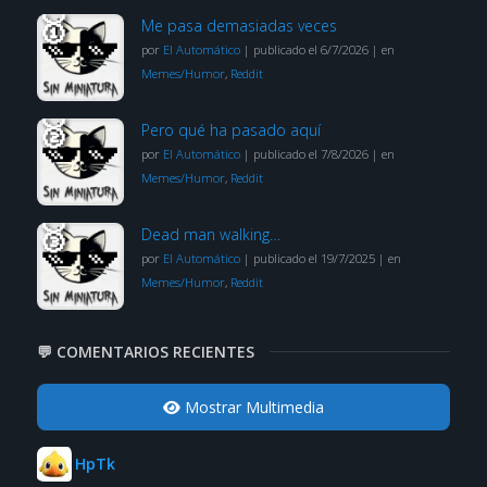
Me pasa demasiadas veces
por
El Automático
|
publicado el 6/7/2026
|
en
Memes/Humor
,
Reddit
Pero qué ha pasado aquí
por
El Automático
|
publicado el 7/8/2026
|
en
Memes/Humor
,
Reddit
Dead man walking…
por
El Automático
|
publicado el 19/7/2025
|
en
Memes/Humor
,
Reddit
💬 COMENTARIOS RECIENTES
Mostrar Multimedia
HpTk