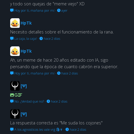
y todo son quejas de "meme viejo" XD
Hoy por ti, mañana por mí
·
ayer
HpTk
Necesito detalles sobre el funcionamiento de la rana.
La caja, la caja!
·
hace 2 días
HpTk
Ah, un meme de hace 20 años editado con IA, sigo
pensando que la época de cuanto cabrón era superior.
Hoy por ti, mañana por mí
·
hace 2 días
[Ψ]
GIF
No. ¿Verdad que no?
·
hace 2 días
[Ψ]
La respuesta correcta es "Me suda los cojones"
A los agnosticos les vale vrg 🗿🍷
·
hace 2 días