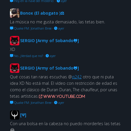
Hoy en la nave del misterio:
·
ayer
Bonox (El abogato )⚖
La música no me gusta demasiado, las tetas bien.
Quake FM: Jonathan Bree
·
ayer
SERGIO [Army of Sobando🐸]
XD
No. ¿Verdad que no?
·
ayer
SERGIO [Army of Sobando🐸]
Qué cosas tan raras escuchas @
q242
otro que ni puta
idea XD No está mal. El vídeo con restricción de edad es
como el clásico de Duran Duran, The chauffeur, por unas
tetas artísticas
www.youtube.com
Quake FM: Jonathan Bree
·
ayer
[Ψ]
Con una bolsa en la cabeza no puedo morderles las tetas
😂