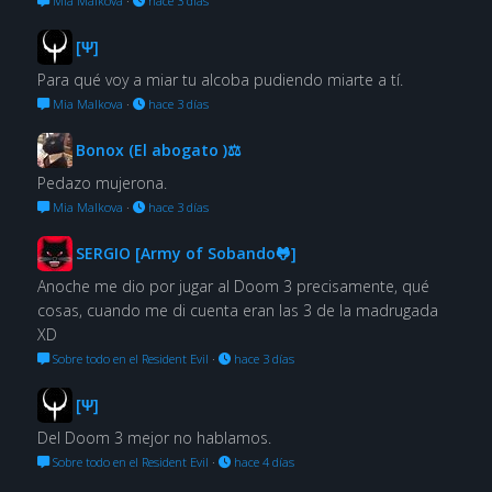
Mia Malkova
·
hace 3 días
[Ψ]
Para qué voy a miar tu alcoba pudiendo miarte a tí.
Mia Malkova
·
hace 3 días
Bonox (El abogato )⚖
Pedazo mujerona.
Mia Malkova
·
hace 3 días
SERGIO [Army of Sobando🐸]
Anoche me dio por jugar al Doom 3 precisamente, qué
cosas, cuando me di cuenta eran las 3 de la madrugada
XD
Sobre todo en el Resident Evil
·
hace 3 días
[Ψ]
Del Doom 3 mejor no hablamos.
Sobre todo en el Resident Evil
·
hace 4 días