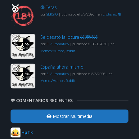
🔞 Tetas
por
SERGIO
|
publicado el 8/8/2026
|
en
Erotismo 🔞
Se desató la locura 🤣🤣🤣🤣
por
El Automático
|
publicado el 30/1/2026
|
en
Memes/Humor
,
Reddit
España ahora mismo
por
El Automático
|
publicado el 8/8/2026
|
en
Memes/Humor
,
Reddit
💬 COMENTARIOS RECIENTES
Mostrar Multimedia
HpTk