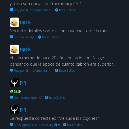
y todo son quejas de "meme viejo" XD
Hoy por ti, mañana por mí
·
hace 2 días
HpTk
Necesito detalles sobre el funcionamiento de la rana.
La caja, la caja!
·
hace 2 días
HpTk
Ah, un meme de hace 20 años editado con IA, sigo
pensando que la época de cuanto cabrón era superior.
Hoy por ti, mañana por mí
·
hace 2 días
[Ψ]
GIF
No. ¿Verdad que no?
·
hace 2 días
[Ψ]
La respuesta correcta es "Me suda los cojones"
A los agnosticos les vale vrg 🗿🍷
·
hace 2 días