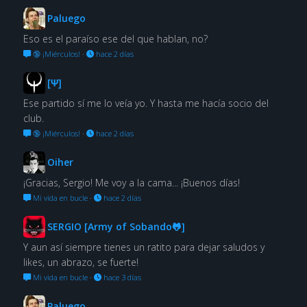
Paluego
Eso es el paraíso ese del que hablan, no?
🔞 ¡Miérculos!
·
hace 2 días
[Ψ]
Ese partido sí me lo veía yo. Y hasta me hacía socio del
club.
🔞 ¡Miérculos!
·
hace 2 días
Oiher
¡Gracias, Sergio! Me voy a la cama... ¡Buenos días!
Mi vida en bucle
·
hace 2 días
SERGIO [Army of Sobando🐸]
Y aun así siempre tienes un ratito para dejar saludos y
likes, un abrazo, se fuerte!
Mi vida en bucle
·
hace 3 días
Paluego