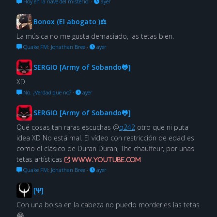
Hoy en la nave del misterio:
·
ayer
Bonox (El abogato )⚖
La música no me gusta demasiado, las tetas bien.
Quake FM: Jonathan Bree
·
ayer
SERGIO [Army of Sobando🐸]
XD
No. ¿Verdad que no?
·
ayer
SERGIO [Army of Sobando🐸]
Qué cosas tan raras escuchas @
q242
otro que ni puta
idea XD No está mal. El vídeo con restricción de edad es
como el clásico de Duran Duran, The chauffeur, por unas
tetas artísticas
www.youtube.com
Quake FM: Jonathan Bree
·
ayer
[Ψ]
Con una bolsa en la cabeza no puedo morderles las tetas
😂