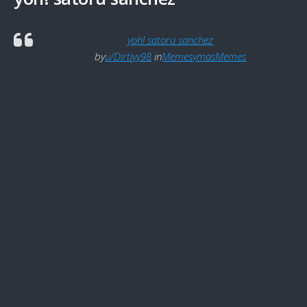
yoh! satoru sanchez
by
u/Dirtiyy98
in
MemesymasMemes