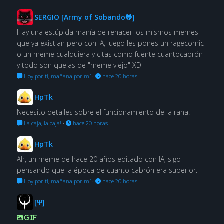
SERGIO [Army of Sobando🐸]
Hay una estúpida manía de rehacer los mismos memes
que ya existian pero con IA, luego les pones un ragecomic
o un meme cualquiera y citas como fuente cuantocabrón
y todo son quejas de "meme viejo" XD
Hoy por ti, mañana por mí
·
hace 20 horas
HpTk
Necesito detalles sobre el funcionamiento de la rana.
La caja, la caja!
·
hace 20 horas
HpTk
Ah, un meme de hace 20 años editado con IA, sigo
pensando que la época de cuanto cabrón era superior.
Hoy por ti, mañana por mí
·
hace 20 horas
[Ψ]
GIF