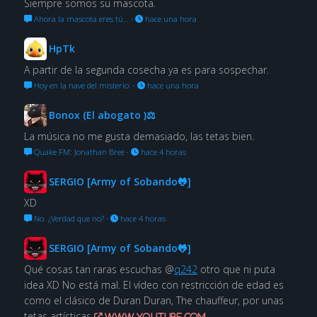
Siempre somos su mascota.
Ahora la mascota eres tú…
·
hace una hora
HpTk
A partir de la segunda cosecha ya es para sospechar.
Hoy en la nave del misterio:
·
hace una hora
Bonox (El abogato )⚖
La música no me gusta demasiado, las tetas bien.
Quake FM: Jonathan Bree
·
hace 4 horas
SERGIO [Army of Sobando🐸]
XD
No. ¿Verdad que no?
·
hace 4 horas
SERGIO [Army of Sobando🐸]
Qué cosas tan raras escuchas @
q242
otro que ni puta
idea XD No está mal. El vídeo con restricción de edad es
como el clásico de Duran Duran, The chauffeur, por unas
tetas artísticas
www.youtube.com