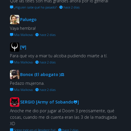
Que las teles son más grandes ahora por lo general
¿Alguien sabe qué ha pasado?
·
hace 2 días
Paluego
Vaya hembra!
Mia Malkova
·
hace 2 días
[Ψ]
Para qué voy a miar tu alcoba pudiendo miarte a tí.
Mia Malkova
·
hace 2 días
Bonox (El abogato )⚖
Pedazo mujerona.
Mia Malkova
·
hace 2 días
SERGIO [Army of Sobando🐸]
Anoche me dio por jugar al Doom 3 precisamente, qué
cosas, cuando me di cuenta eran las 3 de la madrugada
XD
Sobre todo en el Resident Evil
·
hace 2 días