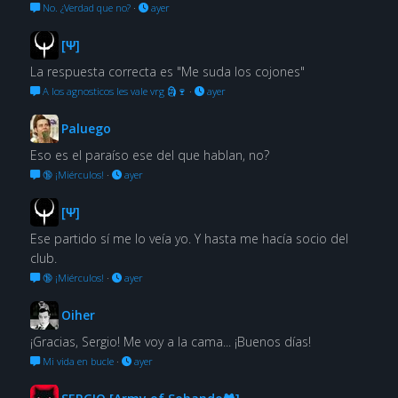
No. ¿Verdad que no?
·
ayer
[Ψ]
La respuesta correcta es "Me suda los cojones"
A los agnosticos les vale vrg 🗿🍷
·
ayer
Paluego
Eso es el paraíso ese del que hablan, no?
🔞 ¡Miérculos!
·
ayer
[Ψ]
Ese partido sí me lo veía yo. Y hasta me hacía socio del
club.
🔞 ¡Miérculos!
·
ayer
Oiher
¡Gracias, Sergio! Me voy a la cama... ¡Buenos días!
Mi vida en bucle
·
ayer