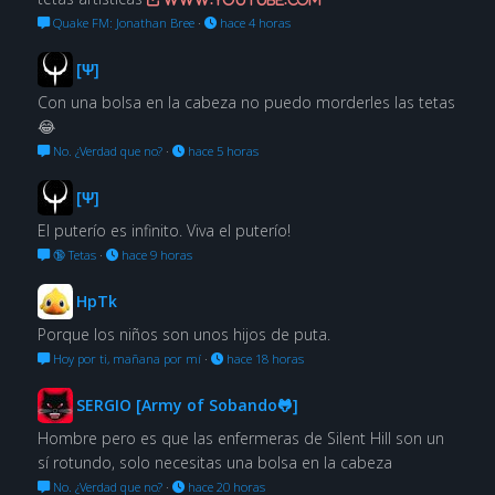
Quake FM: Jonathan Bree
·
hace 4 horas
[Ψ]
Con una bolsa en la cabeza no puedo morderles las tetas
😂
No. ¿Verdad que no?
·
hace 5 horas
[Ψ]
El puterío es infinito. Viva el puterío!
🔞 Tetas
·
hace 9 horas
HpTk
Porque los niños son unos hijos de puta.
Hoy por ti, mañana por mí
·
hace 18 horas
SERGIO [Army of Sobando🐸]
Hombre pero es que las enfermeras de Silent Hill son un
sí rotundo, solo necesitas una bolsa en la cabeza
No. ¿Verdad que no?
·
hace 20 horas