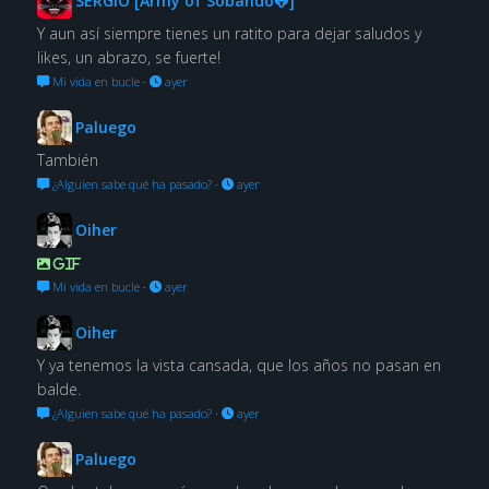
SERGIO [Army of Sobando🐸]
Y aun así siempre tienes un ratito para dejar saludos y
likes, un abrazo, se fuerte!
Mi vida en bucle
·
ayer
Paluego
También
¿Alguien sabe qué ha pasado?
·
ayer
Oiher
GIF
Mi vida en bucle
·
ayer
Oiher
Y ya tenemos la vista cansada, que los años no pasan en
balde.
¿Alguien sabe qué ha pasado?
·
ayer
Paluego