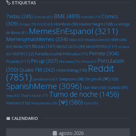
🏷️ ETIQUETAS
BME
(489)
Cómics
7Vidas
(245)
Artículo
(62)
Comida
(73)
(309)
Humor Negro
(108)
Hombres
(90)
La vintage
Drojas
(70)
FALSO
(63)
MemesEnEspanol
(3211)
de Bonox
(81)
MemesymasMemes
(334)
Miérculos
Metal
(63)
MiedOctubre
(60)
Mozas
(141)
Mola
(107)
MUSITETAS
(117)
(83)
MUSICULOS
(93)
música
Perrete
(304)
NSFW
(122)
Películas
(111)
Pantallazos
(94)
(60)
Porculación
Pin up
(307)
Picante
(117)
Plot twist
(75)
Pollas
(63)
Reddit
(350)
Quake FM
(242)
r/Interesting
(100)
(7851)
Sin pirulís [Ψ]
(105)
Simpsons
(98)
Satisfactorio
(67)
SpanishMeme
(3096)
Star Wars
(92)
Surtido
(97)
Turno de noche
(1456)
Tessa
(63)
That's racist!
(77)
[Ψ]
(586)
Viernes
(116)
Yanquilandia
(59)
Épico
(59)
📅 CALENDARIO
agosto 2026