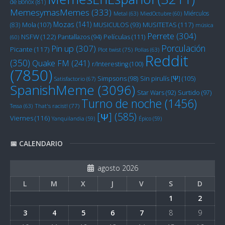
de Bonox
(81)
MemesymasMemes
(333)
Miérculos
Metal
(63)
MiedOctubre
(60)
Mozas
(141)
Mola
(107)
MUSITETAS
(117)
(83)
MUSICULOS
(93)
música
Perrete
(304)
NSFW
(122)
Películas
(111)
Pantallazos
(94)
(60)
Porculación
Pin up
(307)
Picante
(117)
Plot twist
(75)
Pollas
(63)
Reddit
(350)
Quake FM
(241)
r/Interesting
(100)
(7850)
Sin pirulís [Ψ]
(105)
Simpsons
(98)
Satisfactorio
(67)
SpanishMeme
(3096)
Star Wars
(92)
Surtido
(97)
Turno de noche
(1456)
Tessa
(63)
That's racist!
(77)
[Ψ]
(585)
Viernes
(116)
Yanquilandia
(59)
Épico
(59)
📅 CALENDARIO
agosto 2026
L
M
X
J
V
S
D
1
2
3
4
5
6
7
8
9