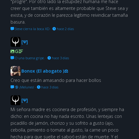
"progre". Por otro lado la estupidez humana me hace
creer que también es altamente probable que Steve sea y
exista, y de corazón le parezca legítimo reivindicar tamaña
basura.
Steve cierra la boca XD
·
hace 2 días
[Ψ]
GIF
O una buena gripe.
·
hace 3 días
Bonox (El abogato )⚖
Creo que están amasando para hacer bollos
🔞 ¡Melunes!
·
hace 3 días
[Ψ]
Mi señora madre es cocinera de profesión, y siempre ha
dicho: en cocina no hay nada escrito. Unas lentejas con
picadillo de jamón, chorizo y su sofrito a gusto (ajo,
cebolla, pimiento o tomate al gusto, la carne un poco
hecha para que suelte el sabor) están de muerte. Y el