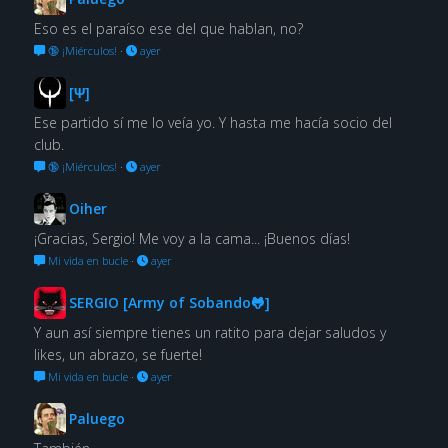
Eso es el paraíso ese del que hablan, no?
🔞 ¡Miérculos!
·
ayer
[Ψ]
Ese partido sí me lo veía yo. Y hasta me hacía socio del
club.
🔞 ¡Miérculos!
·
ayer
Oiher
¡Gracias, Sergio! Me voy a la cama... ¡Buenos días!
Mi vida en bucle
·
ayer
SERGIO [Army of Sobando🐸]
Y aun así siempre tienes un ratito para dejar saludos y
likes, un abrazo, se fuerte!
Mi vida en bucle
·
ayer
Paluego