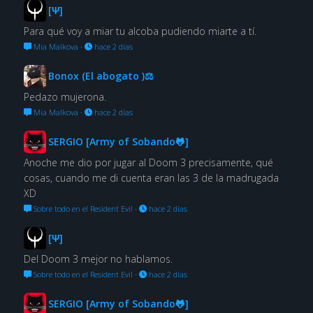
[Ψ]
Para qué voy a miar tu alcoba pudiendo miarte a tí.
Mia Malkova
·
hace 2 días
Bonox (El abogato )⚖
Pedazo mujerona.
Mia Malkova
·
hace 2 días
SERGIO [Army of Sobando🐸]
Anoche me dio por jugar al Doom 3 precisamente, qué
cosas, cuando me di cuenta eran las 3 de la madrugada
XD
Sobre todo en el Resident Evil
·
hace 2 días
[Ψ]
Del Doom 3 mejor no hablamos.
Sobre todo en el Resident Evil
·
hace 2 días
SERGIO [Army of Sobando🐸]