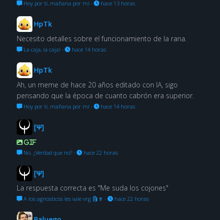
Hoy por ti, mañana por mí
·
hace 13 horas
HpTk
Necesito detalles sobre el funcionamiento de la rana.
La caja, la caja!
·
hace 14 horas
HpTk
Ah, un meme de hace 20 años editado con IA, sigo
pensando que la época de cuanto cabrón era superior.
Hoy por ti, mañana por mí
·
hace 14 horas
[Ψ]
GIF
No. ¿Verdad que no?
·
hace 22 horas
[Ψ]
La respuesta correcta es "Me suda los cojones"
A los agnosticos les vale vrg 🗿🍷
·
hace 22 horas
Paluego