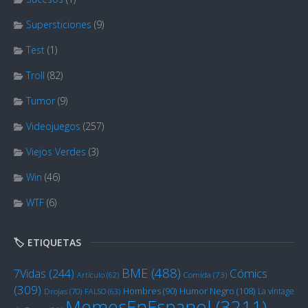
Supersticiones
(9)
Test
(1)
Troll
(82)
Tumor
(9)
Videojuegos
(257)
Viejos Verdes
(3)
Win
(46)
WTF
(6)
🏷️ ETIQUETAS
BME
(488)
Cómics
7Vidas
(244)
Artículo
(62)
Comida
(73)
(309)
Humor Negro
(108)
Hombres
(90)
La vintage
Drojas
(70)
FALSO
(63)
MemesEnEspanol
(3211)