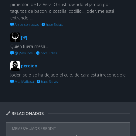
pimentón de La Vera. O sustituyendo el jamón por
taquitos de bacon, o costilla, codillo... Joder, me está
entrando ...
Arroz con cosas
·
hace 3 días
[Ψ]
Quién fuera mesa...
🔞 ¡Melunes!
·
hace 3 días
perdido
Joder, solo se ha dejado el culo, de cara está irreconocible
Mia Malkova
·
hace 3 días
🔗 RELACIONADOS
MEMES/HUMOR
/
REDDIT