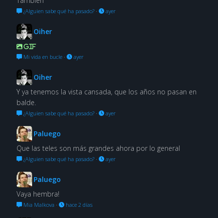
También
¿Alguien sabe qué ha pasado?
·
ayer
Oiher
GIF
Mi vida en bucle
·
ayer
Oiher
Y ya tenemos la vista cansada, que los años no pasan en
balde.
¿Alguien sabe qué ha pasado?
·
ayer
Paluego
Que las teles son más grandes ahora por lo general
¿Alguien sabe qué ha pasado?
·
ayer
Paluego
Vaya hembra!
Mia Malkova
·
hace 2 días