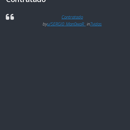
Contratado
by
u/SERGI0_Man0waR_
in
7vidas