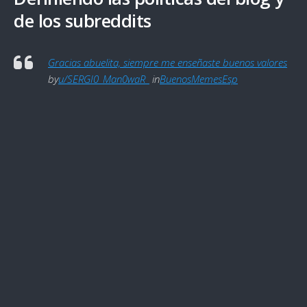
de los subreddits
Gracias abuelita, siempre me enseñaste buenos valores
by
u/SERGI0_Man0waR_
in
BuenosMemesEsp