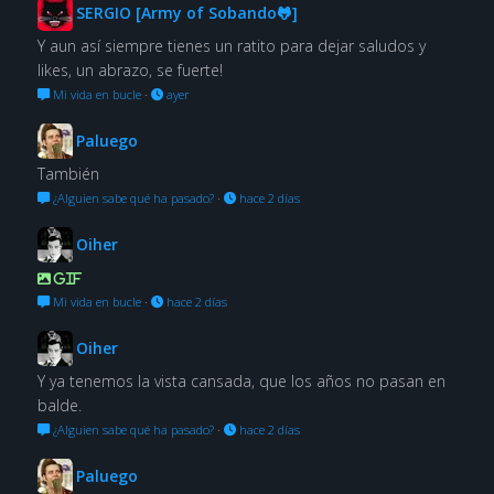
SERGIO [Army of Sobando🐸]
Y aun así siempre tienes un ratito para dejar saludos y
likes, un abrazo, se fuerte!
Mi vida en bucle
·
ayer
Paluego
También
¿Alguien sabe qué ha pasado?
·
hace 2 días
Oiher
GIF
Mi vida en bucle
·
hace 2 días
Oiher
Y ya tenemos la vista cansada, que los años no pasan en
balde.
¿Alguien sabe qué ha pasado?
·
hace 2 días
Paluego