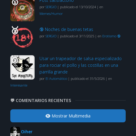
Post satisfactorio
por
SERGIO
|
publicado el 13/10/2024
|
en
Memes/Humor
🔞 Noches de buenas tetas
por
SERGIO
|
publicado el 3/11/2025
|
en
Erotismo 🔞
Usar un trapeador de salsa especializado
para rociar el pollo y las costillas en una
parrilla grande
por
El Automático
|
publicado el 31/5/2026
|
en
Interesante
💬 COMENTARIOS RECIENTES
Mostrar Multimedia
Oiher