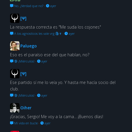
No. ¿Verdad que no?
·
ayer
[Ψ]
La respuesta correcta es "Me suda los cojones"
A los agnosticos les vale vrg 🗿🍷
·
ayer
Paluego
Eso es el paraíso ese del que hablan, no?
🔞 ¡Miérculos!
·
ayer
[Ψ]
Ese partido sí me lo veía yo. Y hasta me hacía socio del
club.
🔞 ¡Miérculos!
·
ayer
Oiher
¡Gracias, Sergio! Me voy a la cama... ¡Buenos días!
Mi vida en bucle
·
ayer