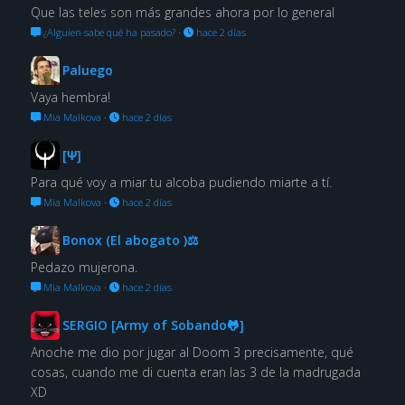
Que las teles son más grandes ahora por lo general
¿Alguien sabe qué ha pasado?
·
hace 2 días
Paluego
Vaya hembra!
Mia Malkova
·
hace 2 días
[Ψ]
Para qué voy a miar tu alcoba pudiendo miarte a tí.
Mia Malkova
·
hace 2 días
Bonox (El abogato )⚖
Pedazo mujerona.
Mia Malkova
·
hace 2 días
SERGIO [Army of Sobando🐸]
Anoche me dio por jugar al Doom 3 precisamente, qué
cosas, cuando me di cuenta eran las 3 de la madrugada
XD