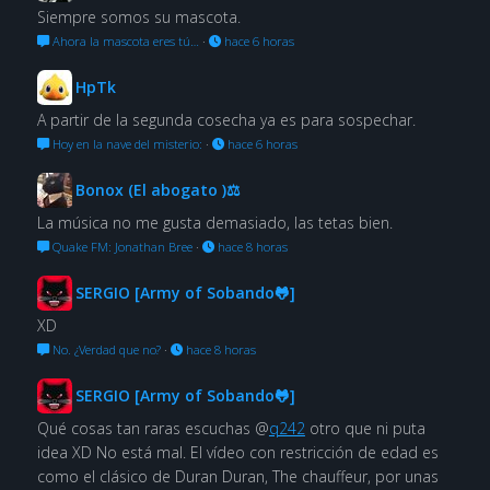
Siempre somos su mascota.
Ahora la mascota eres tú…
·
hace 6 horas
HpTk
A partir de la segunda cosecha ya es para sospechar.
Hoy en la nave del misterio:
·
hace 6 horas
Bonox (El abogato )⚖
La música no me gusta demasiado, las tetas bien.
Quake FM: Jonathan Bree
·
hace 8 horas
SERGIO [Army of Sobando🐸]
XD
No. ¿Verdad que no?
·
hace 8 horas
SERGIO [Army of Sobando🐸]
Qué cosas tan raras escuchas @
q242
otro que ni puta
idea XD No está mal. El vídeo con restricción de edad es
como el clásico de Duran Duran, The chauffeur, por unas