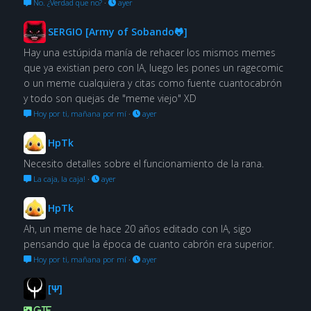
No. ¿Verdad que no?
·
ayer
SERGIO [Army of Sobando🐸]
Hay una estúpida manía de rehacer los mismos memes
que ya existian pero con IA, luego les pones un ragecomic
o un meme cualquiera y citas como fuente cuantocabrón
y todo son quejas de "meme viejo" XD
Hoy por ti, mañana por mí
·
ayer
HpTk
Necesito detalles sobre el funcionamiento de la rana.
La caja, la caja!
·
ayer
HpTk
Ah, un meme de hace 20 años editado con IA, sigo
pensando que la época de cuanto cabrón era superior.
Hoy por ti, mañana por mí
·
ayer
[Ψ]
GIF