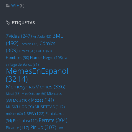
WTF
(6)
🏷️ ETIQUETAS
BME
7Vidas
(247)
Artículo
(62)
(492)
Cómics
Comida
(73)
(309)
Drojas
(70)
FALSO
(63)
Humor Negro
(108)
Hombres
(90)
La
vintage de Bonox
(81)
MemesEnEspanol
(3214)
MemesymasMemes
(336)
Miérculos
Metal
(63)
MiedOctubre
(60)
Mozas
(141)
Mola
(107)
(83)
MUSITETAS
(117)
MUSICULOS
(93)
NSFW
(122)
Pantallazos
música
(60)
Perrete
(304)
Películas
(111)
(94)
Pin up
(307)
Picante
(117)
Plot