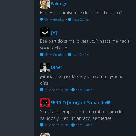
Paluego
Eso es el paraíso ese del que hablan, no?
🔞 ¡Miérculos!
·
hace 2 días
[Ψ]
Ese partido sí me lo veía yo. Y hasta me hacía
socio del club.
🔞 ¡Miérculos!
·
hace 2 días
Oiher
¡Gracias, Sergio! Me voy a la cama... ¡Buenos
días!
Mi vida en bucle
·
hace 2 días
SERGIO [Army of Sobando🐸]
Y aun así siempre tienes un ratito para dejar
saludos y likes, un abrazo, se fuerte!
Mi vida en bucle
·
hace 2 días