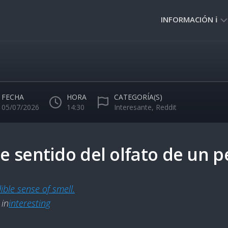
INFORMACIÓN ℹ️
PRIVACIDAD
🔒
NORMAS
DE
FECHA
HORA
CATEGORÍA(S)
USO
05/07/2026
14:30
Interesante
,
Reddit
🚸
le sentido del olfato de un p
ible sense of smell.
in
interesting