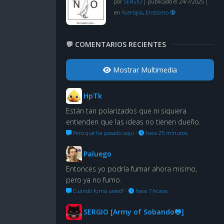
por
SERGIO
|
publicado el 24/7/2025
|
en
Acertijos
,
Erotismo 🔞
💬 COMENTARIOS RECIENTES
Mostrar Multimedia
HpTk
Están tan polarizados que ni siquiera
entienden que las ideas no tienen dueño.
Pero qué ha pasado aquí
·
hace 25 minutos
Paluego
Entonces yo podría fumar ahora mismo,
pero ya no fumo.
Cuándo fuma usted?
·
hace 7 horas
SERGIO [Army of Sobando🐸]