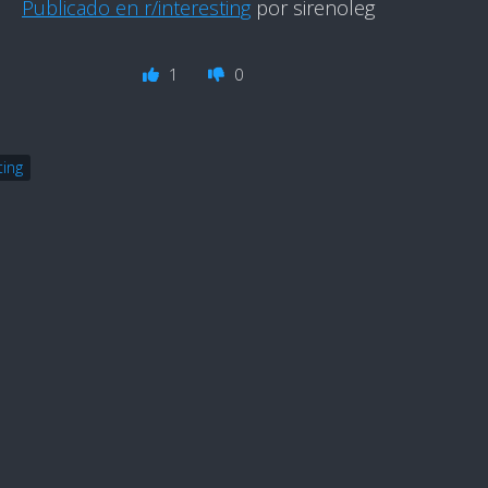
Publicado en r/interesting
por sirenoleg
1
0
ting