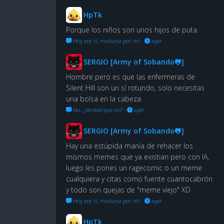
HpTk
Porque los niños son unos hijos de puta.
Hoy por ti, mañana por mí
·
ayer
SERGIO [Army of Sobando🐸]
Hombre pero es que las enfermeras de
Silent Hill son un sí rotundo, solo necesitas
una bolsa en la cabeza
No. ¿Verdad que no?
·
ayer
SERGIO [Army of Sobando🐸]
Hay una estúpida manía de rehacer los
mismos memes que ya existian pero con IA,
luego les pones un ragecomic o un meme
cualquiera y citas como fuente cuantocabrón
y todo son quejas de "meme viejo" XD
Hoy por ti, mañana por mí
·
ayer
HpTk