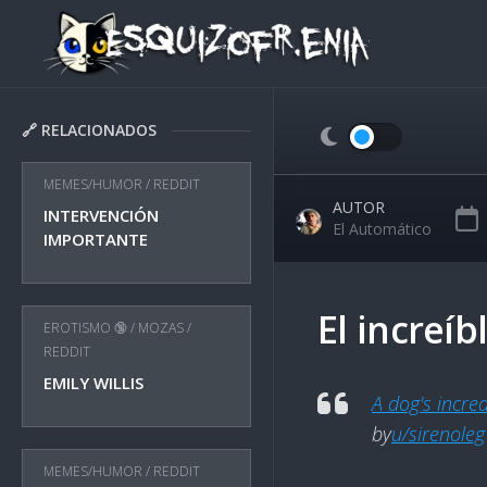
Skip
to
content
🔗 RELACIONADOS
MEMES/HUMOR
/
REDDIT
AUTOR
INTERVENCIÓN
El Automático
IMPORTANTE
El increíb
EROTISMO 🔞
/
MOZAS
/
REDDIT
EMILY WILLIS
A dog's incred
by
u/sirenoleg
MEMES/HUMOR
/
REDDIT