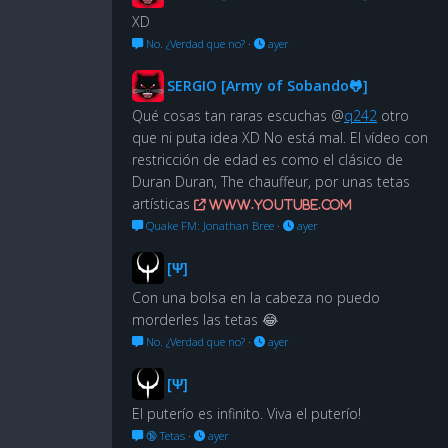
XD
No. ¿Verdad que no?
·
ayer
SERGIO [Army of Sobando🐸]
Qué cosas tan raras escuchas @
q242
otro
que ni puta idea XD No está mal. El vídeo con
restricción de edad es como el clásico de
Duran Duran, The chauffeur, por unas tetas
artísticas
www.youtube.com
Quake FM: Jonathan Bree
·
ayer
[Ψ]
Con una bolsa en la cabeza no puedo
morderles las tetas 😂
No. ¿Verdad que no?
·
ayer
[Ψ]
El puterío es infinito. Viva el puterío!
🔞 Tetas
·
ayer