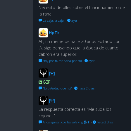
Necesito detalles sobre el funcionamiento de
la rana.
La caja, la caja!
·
ayer
HpTk
Ah, un meme de hace 20 años editado con
IA, sigo pensando que la época de cuanto
cabrón era superior.
Hoy por ti, mañana por mí
·
ayer
[Ψ]
GIF
No. ¿Verdad que no?
·
hace 2 días
[Ψ]
La respuesta correcta es "Me suda los
cojones"
A los agnosticos les vale vrg 🗿🍷
·
hace 2 días