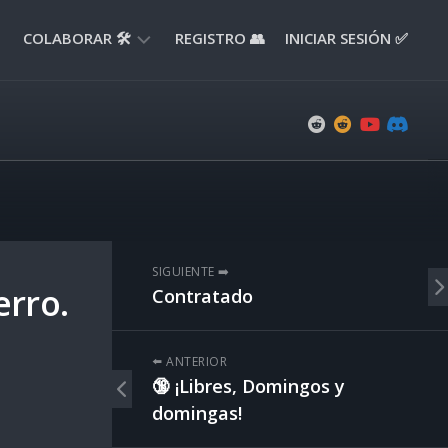
COLABORAR 🛠️
REGISTRO 👥
INICIAR SESIÓN ✅
ENVIAR
APORTE
📝
ENVIAR
REPORTE
🚧
SUGERENCIAS
SIGUIENTE ➡️
💡
erro.
Contratado
⬅️ ANTERIOR
🔞 ¡Libres, Domingos y
domingas!