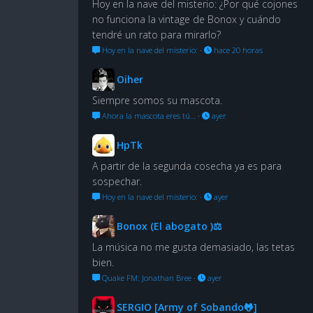
Hoy en la nave del misterio: ¿Por qué cojones
no funciona la vintage de Bonox y cuándo
tendré un rato para mirarlo?
Hoy en la nave del misterio:
·
hace 20 horas
Oiher
Siempre somos su mascota.
Ahora la mascota eres tú…
·
ayer
HpTk
A partir de la segunda cosecha ya es para
sospechar.
Hoy en la nave del misterio:
·
ayer
Bonox (El abogato )⚖
La música no me gusta demasiado, las tetas
bien.
Quake FM: Jonathan Bree
·
ayer
SERGIO [Army of Sobando🐸]