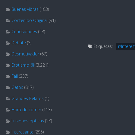
Buenas vibras
(183)
Contenido Original
(91)
Curiosidades
(28)
Debate
(3)
Etiquetas:
r/Interes
Desmotivador
(67)
Erotismo 🔞
(3.221)
Fail
(337)
Gatos
(817)
Grandes Relatos
(1)
Hora de comer
(113)
Ilusiones ópticas
(28)
Interesante
(295)