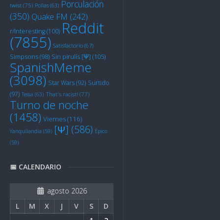
Porculación
twist
(75)
Pollas
(63)
(350)
Quake FM
(242)
Reddit
r/Interesting
(100)
(7855)
Satisfactorio
(67)
Sin pirulís [Ψ]
(105)
Simpsons
(98)
SpanishMeme
(3098)
Star Wars
(92)
Surtido
(97)
Tessa
(63)
That's racist!
(77)
Turno de noche
(1458)
Viernes
(116)
[Ψ]
(586)
Yanquilandia
(59)
Épico
(59)
📅 CALENDARIO
agosto 2026
L
M
X
J
V
S
D