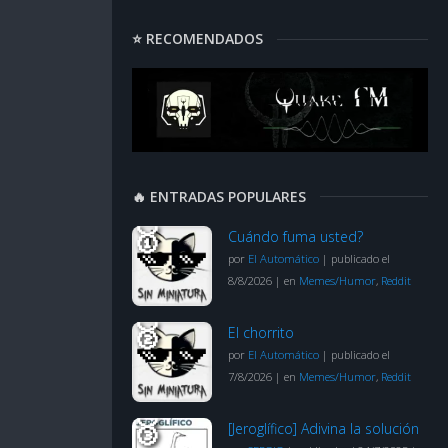
⭐ RECOMENDADOS
🔥 ENTRADAS POPULARES
Cuándo fuma usted?
por
El Automático
|
publicado el
8/8/2026
|
en
Memes/Humor
,
Reddit
El chorrito
por
El Automático
|
publicado el
7/8/2026
|
en
Memes/Humor
,
Reddit
[Jeroglífico] Adivina la solución