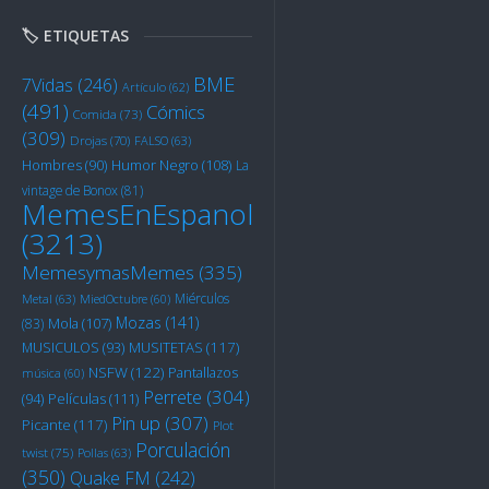
🏷️ ETIQUETAS
BME
7Vidas
(246)
Artículo
(62)
(491)
Cómics
Comida
(73)
(309)
Drojas
(70)
FALSO
(63)
Humor Negro
(108)
Hombres
(90)
La
vintage de Bonox
(81)
MemesEnEspanol
(3213)
MemesymasMemes
(335)
Miérculos
Metal
(63)
MiedOctubre
(60)
Mozas
(141)
Mola
(107)
(83)
MUSITETAS
(117)
MUSICULOS
(93)
NSFW
(122)
Pantallazos
música
(60)
Perrete
(304)
Películas
(111)
(94)
Pin up
(307)
Picante
(117)
Plot
Porculación
twist
(75)
Pollas
(63)
(350)
Quake FM
(242)