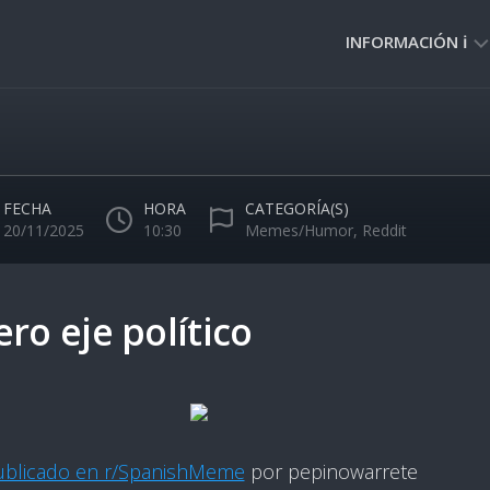
INFORMACIÓN ℹ️
PRIVACIDAD
🔒
NORMAS
DE
FECHA
HORA
CATEGORÍA(S)
USO
20/11/2025
10:30
Memes/Humor
,
Reddit
🚸
ro eje político
ublicado en r/SpanishMeme
por pepinowarrete