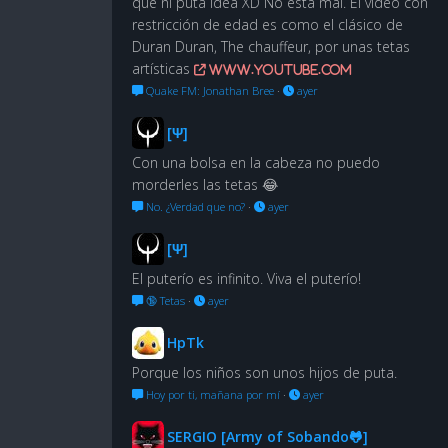
que ni puta idea XD No está mal. El vídeo con
restricción de edad es como el clásico de
Duran Duran, The chauffeur, por unas tetas
artísticas
www.youtube.com
Quake FM: Jonathan Bree
·
ayer
[Ψ]
Con una bolsa en la cabeza no puedo
morderles las tetas 😂
No. ¿Verdad que no?
·
ayer
[Ψ]
El puterío es infinito. Viva el puterío!
🔞 Tetas
·
ayer
HpTk
Porque los niños son unos hijos de puta.
Hoy por ti, mañana por mí
·
ayer
SERGIO [Army of Sobando🐸]