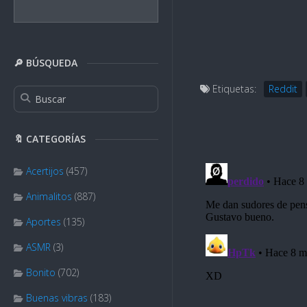
🔎 BÚSQUEDA
Etiquetas:
Reddit
🔖 CATEGORÍAS
Acertijos
(457)
Animalitos
(887)
Aportes
(135)
ASMR
(3)
Bonito
(702)
Buenas vibras
(183)