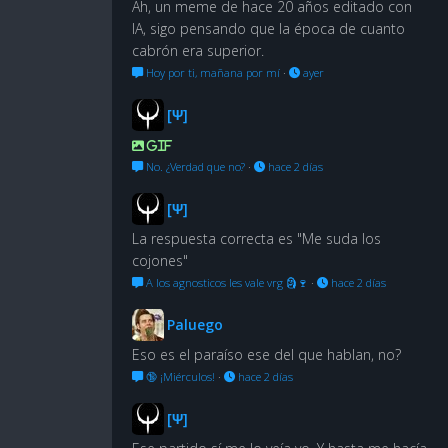
Ah, un meme de hace 20 años editado con
IA, sigo pensando que la época de cuanto
cabrón era superior.
Hoy por ti, mañana por mí
·
ayer
[Ψ]
GIF
No. ¿Verdad que no?
·
hace 2 días
[Ψ]
La respuesta correcta es "Me suda los
cojones"
A los agnosticos les vale vrg 🗿🍷
·
hace 2 días
Paluego
Eso es el paraíso ese del que hablan, no?
🔞 ¡Miérculos!
·
hace 2 días
[Ψ]