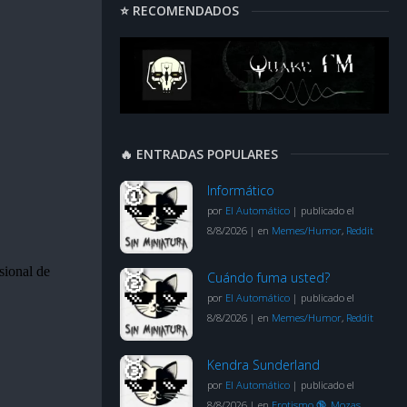
⭐ RECOMENDADOS
🔥 ENTRADAS POPULARES
Informático
por
El Automático
|
publicado el
8/8/2026
|
en
Memes/Humor
,
Reddit
Cuándo fuma usted?
por
El Automático
|
publicado el
8/8/2026
|
en
Memes/Humor
,
Reddit
Kendra Sunderland
por
El Automático
|
publicado el
8/8/2026
|
en
Erotismo 🔞
,
Mozas
,