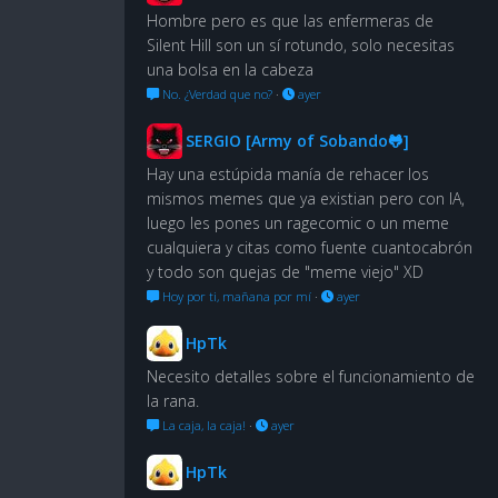
Hombre pero es que las enfermeras de
Silent Hill son un sí rotundo, solo necesitas
una bolsa en la cabeza
No. ¿Verdad que no?
·
ayer
SERGIO [Army of Sobando🐸]
Hay una estúpida manía de rehacer los
mismos memes que ya existian pero con IA,
luego les pones un ragecomic o un meme
cualquiera y citas como fuente cuantocabrón
y todo son quejas de "meme viejo" XD
Hoy por ti, mañana por mí
·
ayer
HpTk
Necesito detalles sobre el funcionamiento de
la rana.
La caja, la caja!
·
ayer
HpTk