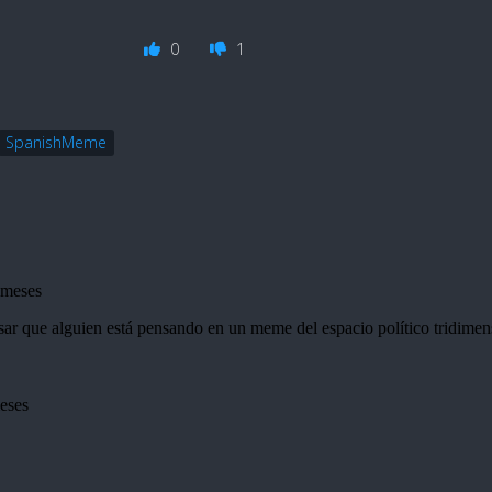
0
1
SpanishMeme