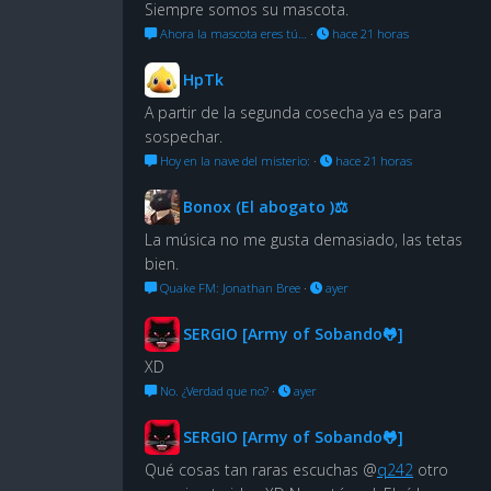
Siempre somos su mascota.
Ahora la mascota eres tú…
·
hace 21 horas
HpTk
A partir de la segunda cosecha ya es para
sospechar.
Hoy en la nave del misterio:
·
hace 21 horas
Bonox (El abogato )⚖
La música no me gusta demasiado, las tetas
bien.
Quake FM: Jonathan Bree
·
ayer
SERGIO [Army of Sobando🐸]
XD
No. ¿Verdad que no?
·
ayer
SERGIO [Army of Sobando🐸]
Qué cosas tan raras escuchas @
q242
otro