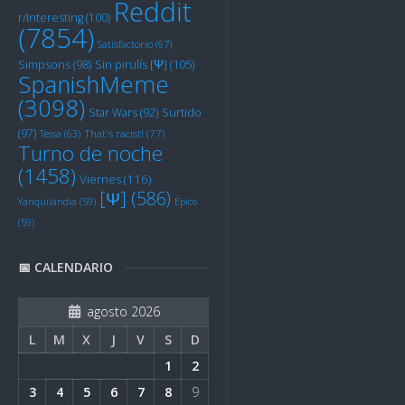
Reddit
r/Interesting
(100)
(7854)
Satisfactorio
(67)
Sin pirulís [Ψ]
(105)
Simpsons
(98)
SpanishMeme
(3098)
Star Wars
(92)
Surtido
(97)
Tessa
(63)
That's racist!
(77)
Turno de noche
(1458)
Viernes
(116)
[Ψ]
(586)
Yanquilandia
(59)
Épico
(59)
📅 CALENDARIO
agosto 2026
L
M
X
J
V
S
D
1
2
3
4
5
6
7
8
9