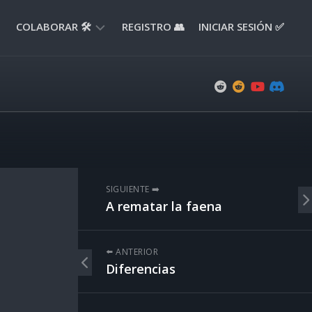
COLABORAR 🛠️
REGISTRO 👥
INICIAR SESIÓN ✅
ENVIAR
APORTE
📝
ENVIAR
REPORTE
🚧
SUGERENCIAS
SIGUIENTE ➡️
💡
A rematar la faena
⬅️ ANTERIOR
Diferencias