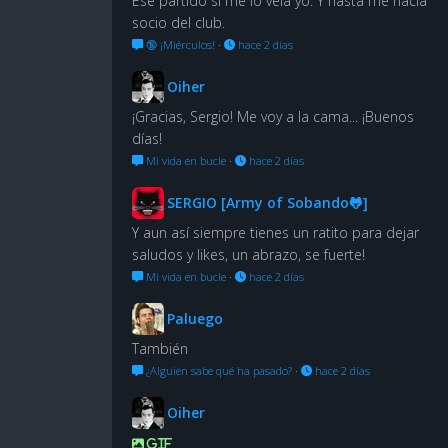
Ese partido sí me lo veía yo. Y hasta me hacía
socio del club.
🔞 ¡Miérculos!
·
hace 2 días
Oiher
¡Gracias, Sergio! Me voy a la cama... ¡Buenos
días!
Mi vida en bucle
·
hace 2 días
SERGIO [Army of Sobando🐸]
Y aun así siempre tienes un ratito para dejar
saludos y likes, un abrazo, se fuerte!
Mi vida en bucle
·
hace 2 días
Paluego
También
¿Alguien sabe qué ha pasado?
·
hace 2 días
Oiher
GIF