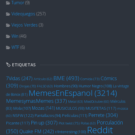
Tumor
(9)
Videojuegos
(257)
Viejos Verdes
(3)
Win
(46)
WTF
(6)
🏷️ ETIQUETAS
BME
(493)
Cómics
7Vidas
(247)
Artículo
(62)
Comida
(73)
(309)
Humor Negro
(108)
Hombres
(90)
La vintage
Drojas
(70)
FALSO
(63)
MemesEnEspanol
(3214)
de Bonox
(81)
MemesymasMemes
(337)
Miérculos
Metal
(63)
MiedOctubre
(60)
Mozas
(141)
Mola
(107)
MUSITETAS
(117)
(83)
MUSICULOS
(93)
música
Perrete
(304)
NSFW
(122)
Películas
(111)
Pantallazos
(94)
(60)
Porculación
Pin up
(307)
Picante
(117)
Plot twist
(75)
Pollas
(63)
Reddit
(350)
Quake FM
(242)
r/Interesting
(100)