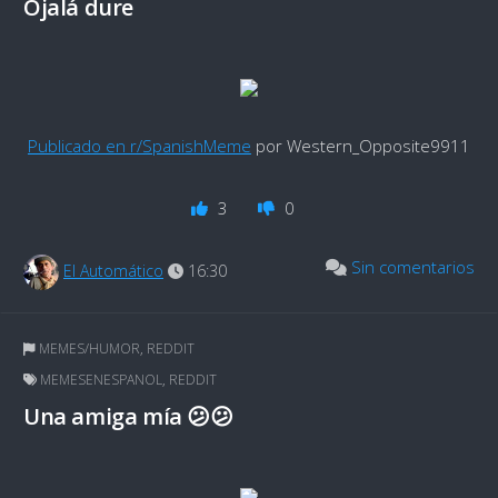
Ojalá dure
Publicado en r/SpanishMeme
por Western_Opposite9911
3
0
Sin comentarios
El Automático
16:30
MEMES/HUMOR
,
REDDIT
MEMESENESPANOL
,
REDDIT
Una amiga mía 😕😕