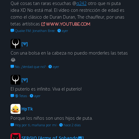
Qué cosas tan raras escuchas @
q242
otro que ni puta
idea XD No está mal. El vídeo con restricción de edad es
como el clásico de Duran Duran, The chauffeur, por unas
tetas artísticas
www.youtube.com
Quake FM: Jonathan Bree
·
ayer
[Ψ]
Con una bolsa en la cabeza no puedo morderles las tetas
😂
No. ¿Verdad que no?
·
ayer
[Ψ]
El puterío es infinito. Viva el puterío!
🔞 Tetas
·
ayer
HpTk
Porque los niños son unos hijos de puta.
Hoy por ti, mañana por mí
·
hace 2 días
SERGIO [Army of Sobando🐸]