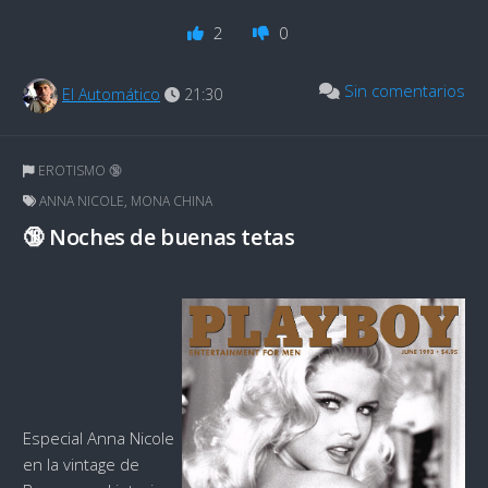
2
0
Sin comentarios
El Automático
21:30
EROTISMO 🔞
ANNA NICOLE
,
MONA CHINA
🔞 Noches de buenas tetas
Especial Anna Nicole
en la vintage de