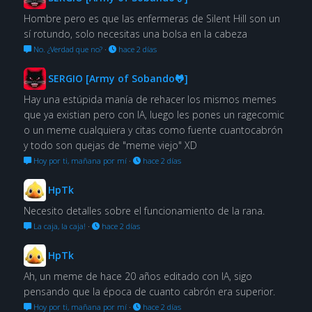
Hombre pero es que las enfermeras de Silent Hill son un
sí rotundo, solo necesitas una bolsa en la cabeza
No. ¿Verdad que no?
·
hace 2 días
SERGIO [Army of Sobando🐸]
Hay una estúpida manía de rehacer los mismos memes
que ya existian pero con IA, luego les pones un ragecomic
o un meme cualquiera y citas como fuente cuantocabrón
y todo son quejas de "meme viejo" XD
Hoy por ti, mañana por mí
·
hace 2 días
HpTk
Necesito detalles sobre el funcionamiento de la rana.
La caja, la caja!
·
hace 2 días
HpTk
Ah, un meme de hace 20 años editado con IA, sigo
pensando que la época de cuanto cabrón era superior.
Hoy por ti, mañana por mí
·
hace 2 días