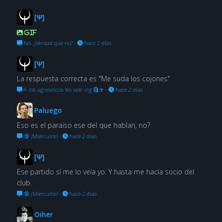
[Ψ]
GIF
No. ¿Verdad que no?
·
hace 2 días
[Ψ]
La respuesta correcta es "Me suda los cojones"
A los agnosticos les vale vrg 🗿🍷
·
hace 2 días
Paluego
Eso es el paraíso ese del que hablan, no?
🔞 ¡Miérculos!
·
hace 2 días
[Ψ]
Ese partido sí me lo veía yo. Y hasta me hacía socio del
club.
🔞 ¡Miérculos!
·
hace 2 días
Oiher