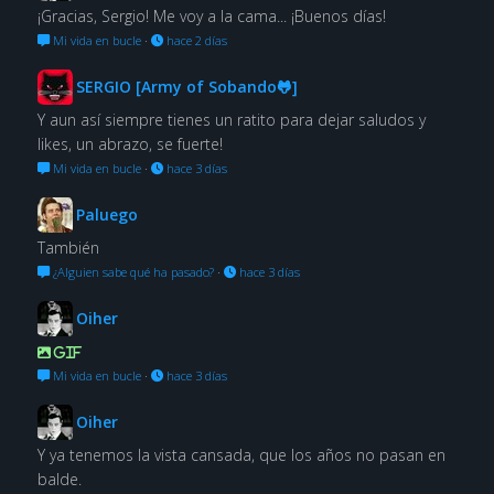
¡Gracias, Sergio! Me voy a la cama... ¡Buenos días!
Mi vida en bucle
·
hace 2 días
SERGIO [Army of Sobando🐸]
Y aun así siempre tienes un ratito para dejar saludos y
likes, un abrazo, se fuerte!
Mi vida en bucle
·
hace 3 días
Paluego
También
¿Alguien sabe qué ha pasado?
·
hace 3 días
Oiher
GIF
Mi vida en bucle
·
hace 3 días
Oiher
Y ya tenemos la vista cansada, que los años no pasan en
balde.