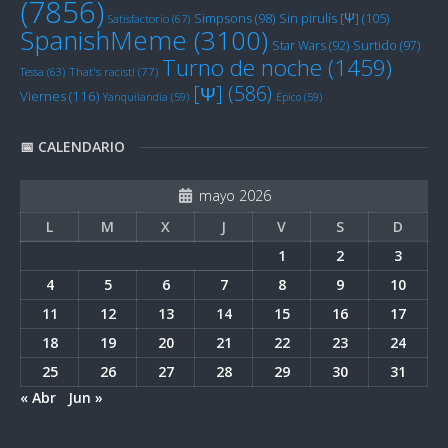
(7856)
Sin pirulís [Ψ]
(105)
Simpsons
(98)
Satisfactorio
(67)
SpanishMeme
(3100)
Star Wars
(92)
Surtido
(97)
Turno de noche
(1459)
Tessa
(63)
That's racist!
(77)
[Ψ]
(586)
Viernes
(116)
Yanquilandia
(59)
Épico
(59)
📅 CALENDARIO
mayo 2026
L
M
X
J
V
S
D
1
2
3
4
5
6
7
8
9
10
11
12
13
14
15
16
17
18
19
20
21
22
23
24
25
26
27
28
29
30
31
« Abr
Jun »