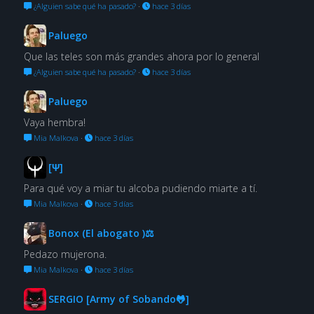
¿Alguien sabe qué ha pasado?
·
hace 3 días
Paluego
Que las teles son más grandes ahora por lo general
¿Alguien sabe qué ha pasado?
·
hace 3 días
Paluego
Vaya hembra!
Mia Malkova
·
hace 3 días
[Ψ]
Para qué voy a miar tu alcoba pudiendo miarte a tí.
Mia Malkova
·
hace 3 días
Bonox (El abogato )⚖
Pedazo mujerona.
Mia Malkova
·
hace 3 días
SERGIO [Army of Sobando🐸]