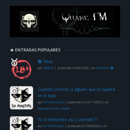
🔥 ENTRADAS POPULARES
🔞 Tetas
por
SERGIO
|
publicado el 8/8/2026
|
en
Erotismo 🔞
Cuando conoces a alguien que te supera
en lo tuyo
por
El Automático
|
publicado el 24/11/2025
|
en
Memes/Humor
,
Reddit
Yo lo interpreto así, y Ustedes??
por
El Automático
|
publicado el 29/6/2026
|
en