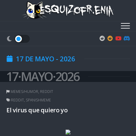
Skip
to
content
17 DE MAYO - 2026
17·MAYO·2026
MEMES/HUMOR
,
REDDIT
REDDIT
,
SPANISHMEME
El virus que quiero yo