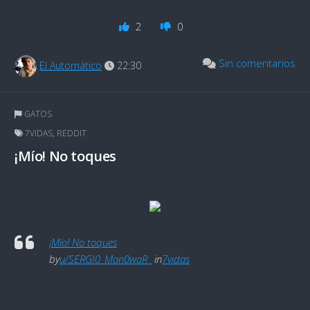
2
0
Sin comentarios
El Automático
22:30
GATOS
7VIDAS
,
REDDIT
¡Mío! No toques
¡Mío! No toques
by
u/SERGI0_Man0waR_
in
7vidas