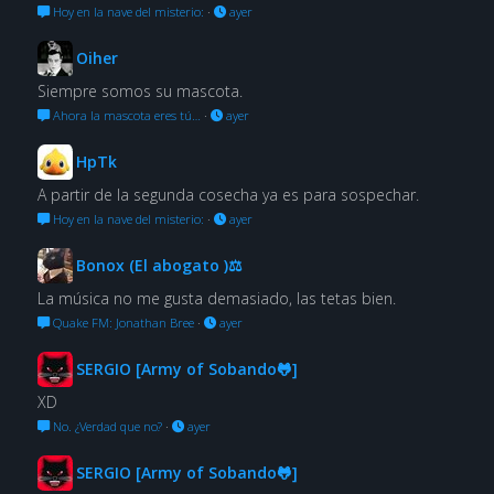
Hoy en la nave del misterio:
·
ayer
Oiher
Siempre somos su mascota.
Ahora la mascota eres tú…
·
ayer
HpTk
A partir de la segunda cosecha ya es para sospechar.
Hoy en la nave del misterio:
·
ayer
Bonox (El abogato )⚖
La música no me gusta demasiado, las tetas bien.
Quake FM: Jonathan Bree
·
ayer
SERGIO [Army of Sobando🐸]
XD
No. ¿Verdad que no?
·
ayer
SERGIO [Army of Sobando🐸]