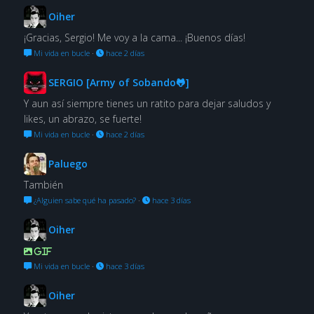
Oiher
¡Gracias, Sergio! Me voy a la cama... ¡Buenos días!
Mi vida en bucle
·
hace 2 días
SERGIO [Army of Sobando🐸]
Y aun así siempre tienes un ratito para dejar saludos y
likes, un abrazo, se fuerte!
Mi vida en bucle
·
hace 2 días
Paluego
También
¿Alguien sabe qué ha pasado?
·
hace 3 días
Oiher
GIF
Mi vida en bucle
·
hace 3 días
Oiher