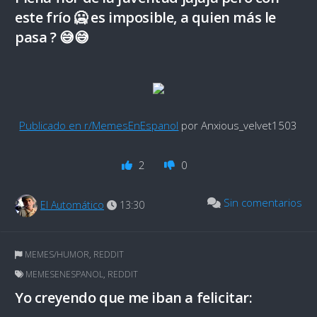
este frío 🥶 es imposible, a quien más le
pasa ? 😅😅
Publicado en r/MemesEnEspanol
por Anxious_velvet1503
2
0
Sin comentarios
El Automático
13:30
MEMES/HUMOR
,
REDDIT
MEMESENESPANOL
,
REDDIT
Yo creyendo que me iban a felicitar: