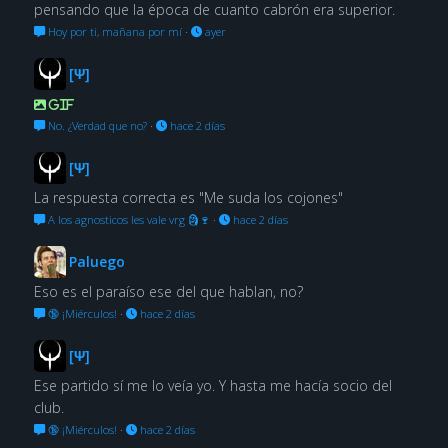
pensando que la época de cuanto cabrón era superior.
Hoy por ti, mañana por mí
·
ayer
[Ψ]
GIF
No. ¿Verdad que no?
·
hace 2 días
[Ψ]
La respuesta correcta es "Me suda los cojones"
A los agnosticos les vale vrg 🗿🍷
·
hace 2 días
Paluego
Eso es el paraíso ese del que hablan, no?
🔞 ¡Miérculos!
·
hace 2 días
[Ψ]
Ese partido sí me lo veía yo. Y hasta me hacía socio del
club.
🔞 ¡Miérculos!
·
hace 2 días