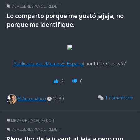
MEMESENESPANOL
,
REDDIT
Lo comparto porque me gustó jajaja, no
porque me identifique.
Publicado en r/MemesEnEspanol
por Little_Cherry67
2
0
1 comentario
El Automático
15:30
MEMES/HUMOR
,
REDDIT
MEMESENESPANOL
,
REDDIT
Plena flor de la juventud jajaja pero con