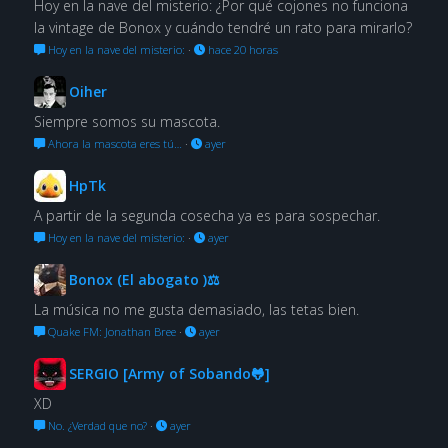
Hoy en la nave del misterio: ¿Por qué cojones no funciona
la vintage de Bonox y cuándo tendré un rato para mirarlo?
Hoy en la nave del misterio:
·
hace 20 horas
Oiher
Siempre somos su mascota.
Ahora la mascota eres tú…
·
ayer
HpTk
A partir de la segunda cosecha ya es para sospechar.
Hoy en la nave del misterio:
·
ayer
Bonox (El abogato )⚖
La música no me gusta demasiado, las tetas bien.
Quake FM: Jonathan Bree
·
ayer
SERGIO [Army of Sobando🐸]
XD
No. ¿Verdad que no?
·
ayer