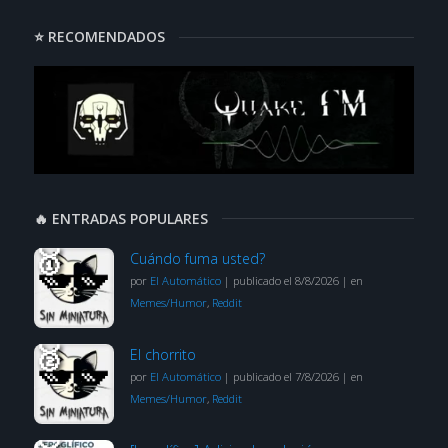
⭐ RECOMENDADOS
🔥 ENTRADAS POPULARES
Cuándo fuma usted?
por
El Automático
|
publicado el 8/8/2026
|
en
Memes/Humor
,
Reddit
El chorrito
por
El Automático
|
publicado el 7/8/2026
|
en
Memes/Humor
,
Reddit