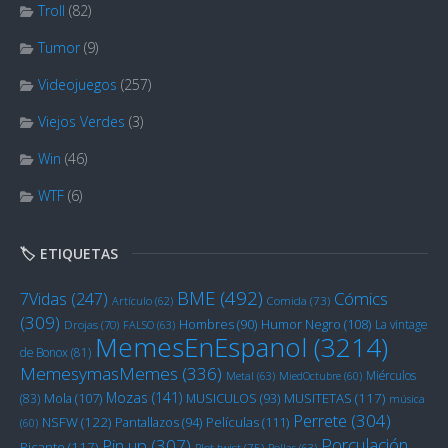
Troll
(82)
Tumor
(9)
Videojuegos
(257)
Viejos Verdes
(3)
Win
(46)
WTF
(6)
🏷️ ETIQUETAS
BME
(492)
Cómics
7Vidas
(247)
Artículo
(62)
Comida
(73)
(309)
Humor Negro
(108)
Hombres
(90)
La vintage
Drojas
(70)
FALSO
(63)
MemesEnEspanol
(3214)
de Bonox
(81)
MemesymasMemes
(336)
Miérculos
Metal
(63)
MiedOctubre
(60)
Mozas
(141)
Mola
(107)
MUSITETAS
(117)
(83)
MUSICULOS
(93)
música
Perrete
(304)
NSFW
(122)
Películas
(111)
Pantallazos
(94)
(60)
Porculación
Pin up
(307)
Picante
(117)
Plot twist
(75)
Pollas
(63)