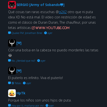
SERGIO [Army of Sobando🐸]
Qué cosas tan raras escuchas @
q242
otro que ni puta
idea XD No está mal. El vídeo con restricción de edad es
como el clásico de Duran Duran, The chauffeur, por unas
tetas artísticas
www.youtube.com
Quake FM: Jonathan Bree
·
ayer
[Ψ]
Con una bolsa en la cabeza no puedo morderles las tetas
😂
No. ¿Verdad que no?
·
ayer
[Ψ]
El puterío es infinito. Viva el puterío!
🔞 Tetas
·
ayer
HpTk
Porque los niños son unos hijos de puta.
Hoy por ti, mañana por mí
·
ayer