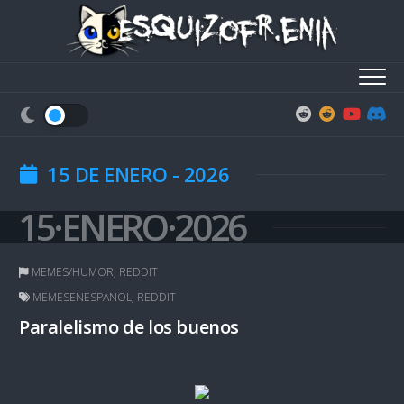
Skip
to
content
15 DE ENERO - 2026
15·ENERO·2026
MEMES/HUMOR
,
REDDIT
MEMESENESPANOL
,
REDDIT
Paralelismo de los buenos