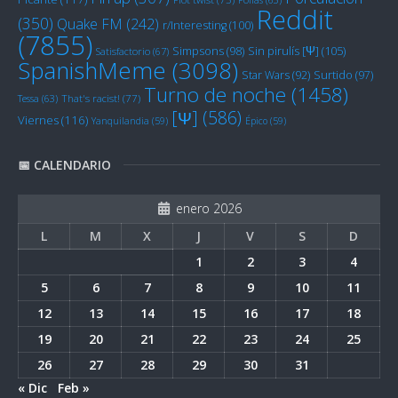
Reddit
(350)
Quake FM
(242)
r/Interesting
(100)
(7855)
Sin pirulís [Ψ]
(105)
Simpsons
(98)
Satisfactorio
(67)
SpanishMeme
(3098)
Star Wars
(92)
Surtido
(97)
Turno de noche
(1458)
Tessa
(63)
That's racist!
(77)
[Ψ]
(586)
Viernes
(116)
Yanquilandia
(59)
Épico
(59)
📅 CALENDARIO
enero 2026
L
M
X
J
V
S
D
1
2
3
4
5
6
7
8
9
10
11
12
13
14
15
16
17
18
19
20
21
22
23
24
25
26
27
28
29
30
31
« Dic
Feb »