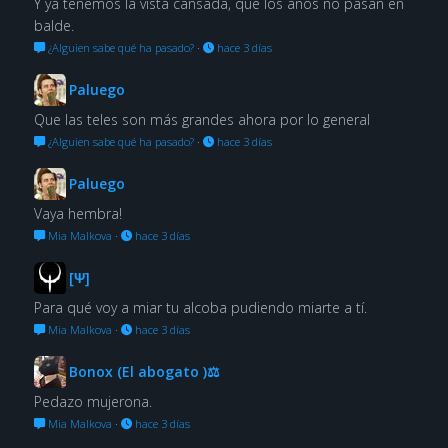
Y ya tenemos la vista cansada, que los años no pasan en
balde.
¿Alguien sabe qué ha pasado?
·
hace 3 días
Paluego
Que las teles son más grandes ahora por lo general
¿Alguien sabe qué ha pasado?
·
hace 3 días
Paluego
Vaya hembra!
Mia Malkova
·
hace 3 días
[Ψ]
Para qué voy a miar tu alcoba pudiendo miarte a tí.
Mia Malkova
·
hace 3 días
Bonox (El abogato )⚖
Pedazo mujerona.
Mia Malkova
·
hace 3 días