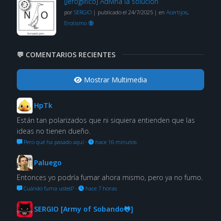
[Jeroglífico] Adivina la solución
por
SERGIO
|
publicado el 24/7/2025
|
en
Acertijos
,
Erotismo 🔞
💬 COMENTARIOS RECIENTES
Mostrar Multimedia
HpTk
Están tan polarizados que ni siquiera entienden que las
ideas no tienen dueño.
Pero qué ha pasado aquí
·
hace 16 minutos
Paluego
Entonces yo podría fumar ahora mismo, pero ya no fumo.
Cuándo fuma usted?
·
hace 7 horas
SERGIO [Army of Sobando🐸]