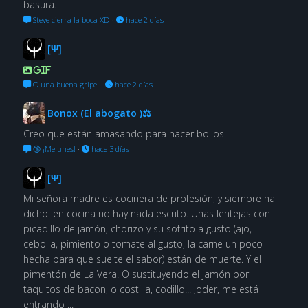
basura.
Steve cierra la boca XD
·
hace 2 días
[Ψ]
GIF
O una buena gripe.
·
hace 2 días
Bonox (El abogato )⚖
Creo que están amasando para hacer bollos
🔞 ¡Melunes!
·
hace 3 días
[Ψ]
Mi señora madre es cocinera de profesión, y siempre ha
dicho: en cocina no hay nada escrito. Unas lentejas con
picadillo de jamón, chorizo y su sofrito a gusto (ajo,
cebolla, pimiento o tomate al gusto, la carne un poco
hecha para que suelte el sabor) están de muerte. Y el
pimentón de La Vera. O sustituyendo el jamón por
taquitos de bacon, o costilla, codillo... Joder, me está
entrando ...