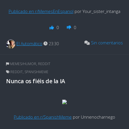
Publicado en r/MemesEnEspanol
por Your_sister_intanga
0
0
Sin comentarios
El Automático
23:30
MEMES/HUMOR
,
REDDIT
REDDIT
,
SPANISHMEME
Nunca os fiéis de la IA
Publicado en r/SpanishMeme
por Unnenocharnego