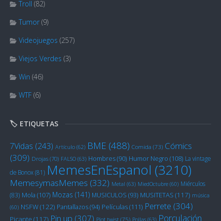
Troll
(82)
Tumor
(9)
Videojuegos
(257)
Viejos Verdes
(3)
Win
(46)
WTF
(6)
🏷️ ETIQUETAS
BME
(488)
Cómics
7Vidas
(243)
Artículo
(62)
Comida
(73)
(309)
Humor Negro
(108)
Hombres
(90)
La vintage
Drojas
(70)
FALSO
(63)
MemesEnEspanol
(3210)
de Bonox
(81)
MemesymasMemes
(332)
Miérculos
Metal
(63)
MiedOctubre
(60)
Mozas
(141)
Mola
(107)
MUSITETAS
(117)
(83)
MUSICULOS
(93)
música
Perrete
(304)
NSFW
(122)
Películas
(111)
Pantallazos
(94)
(60)
Porculación
Pin up
(307)
Picante
(117)
Plot twist
(75)
Pollas
(63)