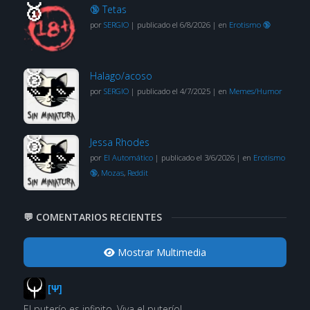
🔞 Tetas
por
SERGIO
|
publicado el 6/8/2026
|
en
Erotismo 🔞
Halago/acoso
por
SERGIO
|
publicado el 4/7/2025
|
en
Memes/Humor
Jessa Rhodes
por
El Automático
|
publicado el 3/6/2026
|
en
Erotismo
🔞
,
Mozas
,
Reddit
💬 COMENTARIOS RECIENTES
Mostrar Multimedia
[Ψ]
El puterío es infinito. Viva el puterío!