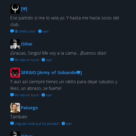
[Ψ]
Ese partido sí me lo veía yo. Y hasta me hacía socio del
club.
🔞 ¡Miérculos!
·
ayer
Oiher
¡Gracias, Sergio! Me voy a la cama... ¡Buenos días!
Mi vida en bucle
·
ayer
SERGIO [Army of Sobando🐸]
Y aun así siempre tienes un ratito para dejar saludos y
likes, un abrazo, se fuerte!
Mi vida en bucle
·
ayer
Paluego
También
¿Alguien sabe qué ha pasado?
·
ayer