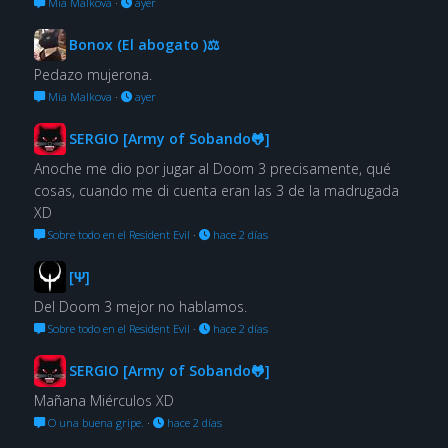
Mia Malkova
·
ayer
Bonox (El abogato )⚖
Pedazo mujerona.
Mia Malkova
·
ayer
SERGIO [Army of Sobando🐸]
Anoche me dio por jugar al Doom 3 precisamente, qué
cosas, cuando me di cuenta eran las 3 de la madrugada
XD
Sobre todo en el Resident Evil
·
hace 2 días
[Ψ]
Del Doom 3 mejor no hablamos.
Sobre todo en el Resident Evil
·
hace 2 días
SERGIO [Army of Sobando🐸]
Mañana Miérculos XD
O una buena gripe.
·
hace 2 días