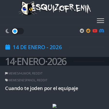
Skip
to
content
14 DE ENERO - 2026
14·ENERO·2026
MEMES/HUMOR
,
REDDIT
MEMESENESPANOL
,
REDDIT
Cuando te joden por el equipaje