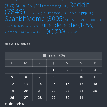
Reddit
(350)
Quake FM
(241)
r/Interesting
(100)
(7849)
Sin pirulís [Ψ]
(105)
Simpsons
(98)
Satisfactorio
(67)
SpanishMeme
(3095)
Star Wars
(92)
Surtido
(97)
Turno de noche
(1456)
Tessa
(63)
That's racist!
(77)
[Ψ]
(585)
Viernes
(116)
Yanquilandia
(59)
Épico
(59)
📅 CALENDARIO
enero 2026
L
M
X
J
V
S
D
1
2
3
4
5
6
7
8
9
10
11
12
13
14
15
16
17
18
19
20
21
22
23
24
25
26
27
28
29
30
31
« Dic
Feb »