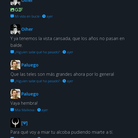
Oiher
GIF
Mi vida en bucle
·
ayer
Oiher
Y ya tenemos la vista cansada, que los años no pasan en
balde.
¿Alguien sabe qué ha pasado?
·
ayer
Paluego
Que las teles son más grandes ahora por lo general
¿Alguien sabe qué ha pasado?
·
ayer
Paluego
Vaya hembra!
Mia Malkova
·
ayer
[Ψ]
Para qué voy a miar tu alcoba pudiendo miarte a tí.