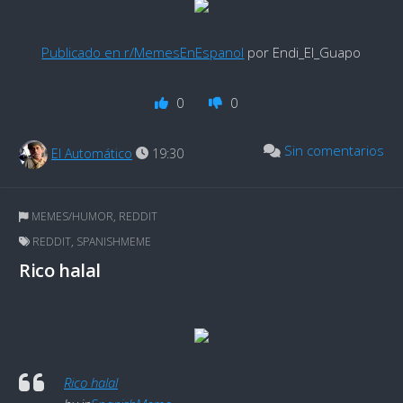
Publicado en r/MemesEnEspanol
por Endi_El_Guapo
0
0
Sin comentarios
El Automático
19:30
MEMES/HUMOR
,
REDDIT
REDDIT
,
SPANISHMEME
Rico halal
Rico halal