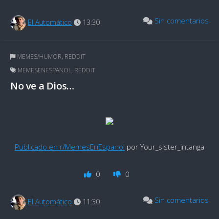
Sin comentarios
El Automático
13:30
MEMES/HUMOR
,
REDDIT
MEMESENESPANOL
,
REDDIT
No ve a Dios…
Publicado en r/MemesEnEspanol
por Your_sister_intanga
0
0
Sin comentarios
El Automático
11:30