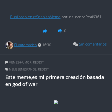
Publicado en r/SpanishMeme
por InsuranceReal6361
1
0
Sin comentarios
El Automático
16:30
MEMES/HUMOR
,
REDDIT
MEMESENESPANOL
,
REDDIT
Este meme,es mi primera creación basada
en god of war