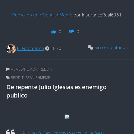
Publicado en r/SpanishMeme
por InsuranceReal6361
0
0
Sin comentarios
El Automático
18:30
MEMES/HUMOR
,
REDDIT
REDDIT
,
SPANISHMEME
De repente Julio Iglesias es enemigo
publico
De repente Julio Iglesias es enemigo publico