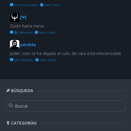
Arroz con cosas
·
hace 3 días
[Ψ]
Quién fuera mesa...
🔞 ¡Melunes!
·
hace 3 días
perdido
Joder, solo se ha dejado el culo, de cara está irreconocible
Mia Malkova
·
hace 3 días
🔎 BÚSQUEDA
🔖 CATEGORÍAS