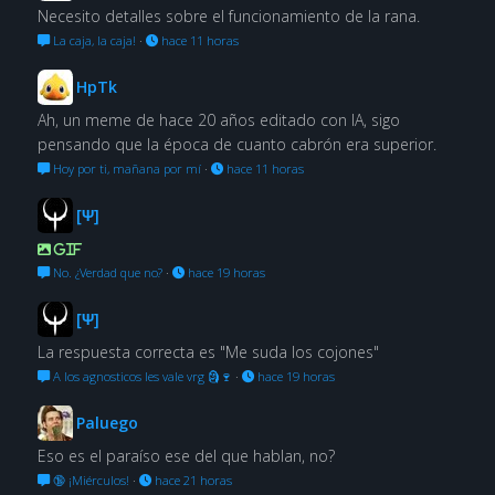
Necesito detalles sobre el funcionamiento de la rana.
La caja, la caja!
·
hace 11 horas
HpTk
Ah, un meme de hace 20 años editado con IA, sigo
pensando que la época de cuanto cabrón era superior.
Hoy por ti, mañana por mí
·
hace 11 horas
[Ψ]
GIF
No. ¿Verdad que no?
·
hace 19 horas
[Ψ]
La respuesta correcta es "Me suda los cojones"
A los agnosticos les vale vrg 🗿🍷
·
hace 19 horas
Paluego
Eso es el paraíso ese del que hablan, no?
🔞 ¡Miérculos!
·
hace 21 horas