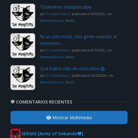
Totalmente indispensable
por
El Automático
|
publicado el 9/5/2025
|
en
Memes/Humor
,
Reddit
Ni un solo móvil, solo gente viviendo el
momento…
por
El Automático
|
publicado el 6/7/2026
|
en
Memes/Humor
,
Reddit
Qué habrá sido de esta chica 🤔
por
El Automático
|
publicado el 26/5/2026
|
en
Memes/Humor
,
Reddit
💬 COMENTARIOS RECIENTES
Mostrar Multimedia
SERGIO [Army of Sobando🐸]