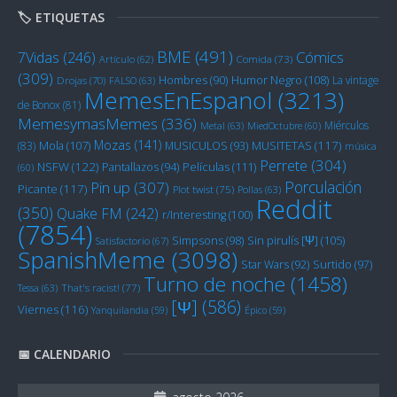
🏷️ ETIQUETAS
BME
(491)
Cómics
7Vidas
(246)
Artículo
(62)
Comida
(73)
(309)
Humor Negro
(108)
Hombres
(90)
La vintage
Drojas
(70)
FALSO
(63)
MemesEnEspanol
(3213)
de Bonox
(81)
MemesymasMemes
(336)
Miérculos
Metal
(63)
MiedOctubre
(60)
Mozas
(141)
Mola
(107)
MUSITETAS
(117)
(83)
MUSICULOS
(93)
música
Perrete
(304)
NSFW
(122)
Películas
(111)
Pantallazos
(94)
(60)
Porculación
Pin up
(307)
Picante
(117)
Plot twist
(75)
Pollas
(63)
Reddit
(350)
Quake FM
(242)
r/Interesting
(100)
(7854)
Sin pirulís [Ψ]
(105)
Simpsons
(98)
Satisfactorio
(67)
SpanishMeme
(3098)
Star Wars
(92)
Surtido
(97)
Turno de noche
(1458)
Tessa
(63)
That's racist!
(77)
[Ψ]
(586)
Viernes
(116)
Yanquilandia
(59)
Épico
(59)
📅 CALENDARIO