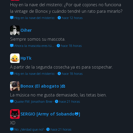
Hoy en la nave del misterio: ¿Por qué cojones no funciona
la vintage de Bonox y cuándo tendré un rato para mirarlo?
Hoy en la nave del misterio:
·
hace 12 horas
Oiher
Siempre somos su mascota.
Ahora la mascota eres tú…
·
hace 18 horas
HpTk
A partir de la segunda cosecha ya es para sospechar.
Hoy en la nave del misterio:
·
hace 18 horas
Bonox (El abogato )⚖
La música no me gusta demasiado, las tetas bien.
Quake FM: Jonathan Bree
·
hace 21 horas
SERGIO [Army of Sobando🐸]
XD
No. ¿Verdad que no?
·
hace 21 horas