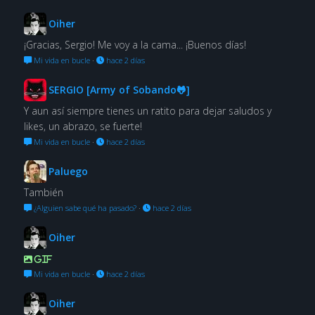
Oiher
¡Gracias, Sergio! Me voy a la cama... ¡Buenos días!
Mi vida en bucle
·
hace 2 días
SERGIO [Army of Sobando🐸]
Y aun así siempre tienes un ratito para dejar saludos y
likes, un abrazo, se fuerte!
Mi vida en bucle
·
hace 2 días
Paluego
También
¿Alguien sabe qué ha pasado?
·
hace 2 días
Oiher
GIF
Mi vida en bucle
·
hace 2 días
Oiher