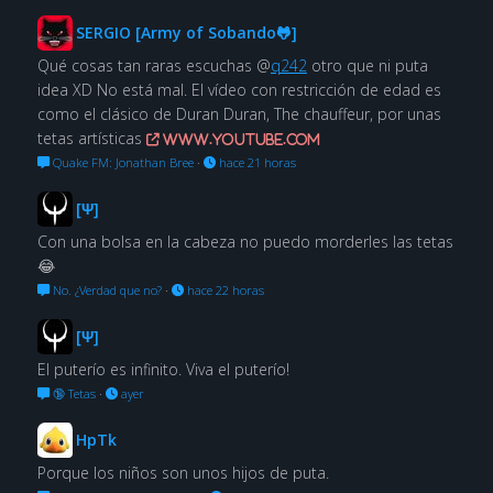
SERGIO [Army of Sobando🐸]
Qué cosas tan raras escuchas @
q242
otro que ni puta
idea XD No está mal. El vídeo con restricción de edad es
como el clásico de Duran Duran, The chauffeur, por unas
tetas artísticas
www.youtube.com
Quake FM: Jonathan Bree
·
hace 21 horas
[Ψ]
Con una bolsa en la cabeza no puedo morderles las tetas
😂
No. ¿Verdad que no?
·
hace 22 horas
[Ψ]
El puterío es infinito. Viva el puterío!
🔞 Tetas
·
ayer
HpTk
Porque los niños son unos hijos de puta.