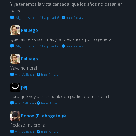
Y ya tenemos la vista cansada, que los años no pasan en
balde.
¿Alguien sabe qué ha pasado?
·
hace 2 días
Paluego
Que las teles son más grandes ahora por lo general
¿Alguien sabe qué ha pasado?
·
hace 2 días
Paluego
Vaya hembra!
Mia Malkova
·
hace 2 días
[Ψ]
Para qué voy a miar tu alcoba pudiendo miarte a tí.
Mia Malkova
·
hace 3 días
Bonox (El abogato )⚖
Pedazo mujerona.
Mia Malkova
·
hace 3 días