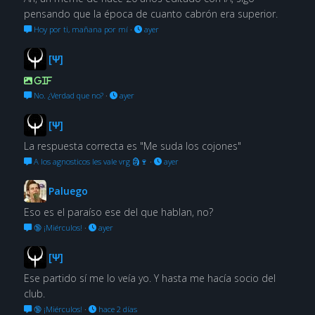
pensando que la época de cuanto cabrón era superior.
Hoy por ti, mañana por mí
·
ayer
[Ψ]
GIF
No. ¿Verdad que no?
·
ayer
[Ψ]
La respuesta correcta es "Me suda los cojones"
A los agnosticos les vale vrg 🗿🍷
·
ayer
Paluego
Eso es el paraíso ese del que hablan, no?
🔞 ¡Miérculos!
·
ayer
[Ψ]
Ese partido sí me lo veía yo. Y hasta me hacía socio del
club.
🔞 ¡Miérculos!
·
hace 2 días