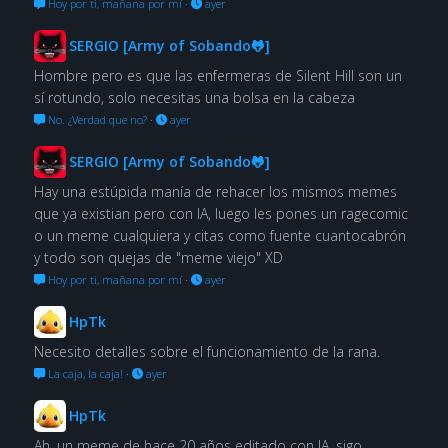
Hoy por ti, mañana por mí
·
ayer
SERGIO [Army of Sobando🐸]
Hombre pero es que las enfermeras de Silent Hill son un
sí rotundo, solo necesitas una bolsa en la cabeza
No. ¿Verdad que no?
·
ayer
SERGIO [Army of Sobando🐸]
Hay una estúpida manía de rehacer los mismos memes
que ya existian pero con IA, luego les pones un ragecomic
o un meme cualquiera y citas como fuente cuantocabrón
y todo son quejas de "meme viejo" XD
Hoy por ti, mañana por mí
·
ayer
HpTk
Necesito detalles sobre el funcionamiento de la rana.
La caja, la caja!
·
ayer
HpTk
Ah, un meme de hace 20 años editado con IA, sigo