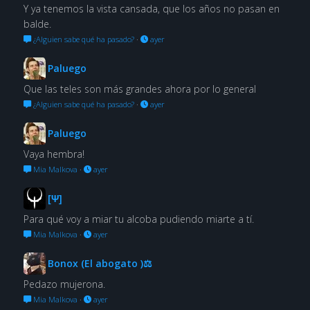
Y ya tenemos la vista cansada, que los años no pasan en
balde.
¿Alguien sabe qué ha pasado?
·
ayer
Paluego
Que las teles son más grandes ahora por lo general
¿Alguien sabe qué ha pasado?
·
ayer
Paluego
Vaya hembra!
Mia Malkova
·
ayer
[Ψ]
Para qué voy a miar tu alcoba pudiendo miarte a tí.
Mia Malkova
·
ayer
Bonox (El abogato )⚖
Pedazo mujerona.
Mia Malkova
·
ayer