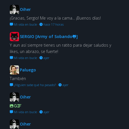
Oiher
¡Gracias, Sergio! Me voy a la cama... ¡Buenos días!
Mi vida en bucle
·
hace 17 horas
SERGIO [Army of Sobando🐸]
Y aun así siempre tienes un ratito para dejar saludos y
likes, un abrazo, se fuerte!
Mi vida en bucle
·
ayer
Paluego
También
¿Alguien sabe qué ha pasado?
·
ayer
Oiher
GIF
Mi vida en bucle
·
ayer
Oiher