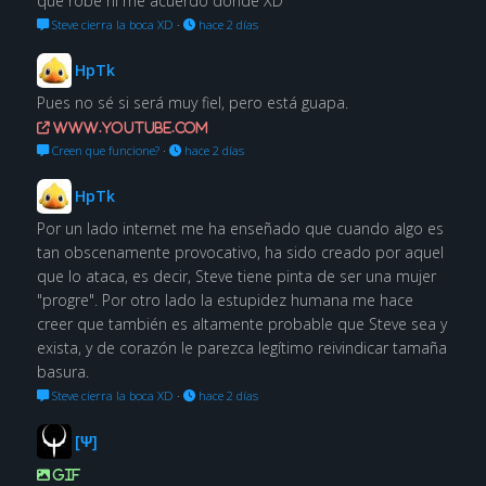
que robé ni me acuerdo dónde XD
Steve cierra la boca XD
·
hace 2 días
HpTk
Pues no sé si será muy fiel, pero está guapa.
www.youtube.com
Creen que funcione?
·
hace 2 días
HpTk
Por un lado internet me ha enseñado que cuando algo es
tan obscenamente provocativo, ha sido creado por aquel
que lo ataca, es decir, Steve tiene pinta de ser una mujer
"progre". Por otro lado la estupidez humana me hace
creer que también es altamente probable que Steve sea y
exista, y de corazón le parezca legítimo reivindicar tamaña
basura.
Steve cierra la boca XD
·
hace 2 días
[Ψ]
GIF