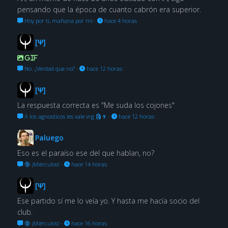
pensando que la época de cuanto cabrón era superior.
Hoy por ti, mañana por mí
·
hace 4 horas
[Ψ]
GIF
No. ¿Verdad que no?
·
hace 12 horas
[Ψ]
La respuesta correcta es "Me suda los cojones"
A los agnosticos les vale vrg 🗿🍷
·
hace 12 horas
Paluego
Eso es el paraíso ese del que hablan, no?
🔞 ¡Miérculos!
·
hace 14 horas
[Ψ]
Ese partido sí me lo veía yo. Y hasta me hacía socio del
club.
🔞 ¡Miérculos!
·
hace 16 horas