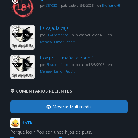
por
SERGIO
|
publicado el 6/8/2026
|
en
Erotismo 🔞
La caja, la caja!
por
El Automático
|
publicado el 5/8/2026
|
en
Memes/Humor
,
Reddit
Hoy por ti, mañana por mí
por
El Automático
|
publicado el 6/8/2026
|
en
Memes/Humor
,
Reddit
💬 COMENTARIOS RECIENTES
Mostrar Multimedia
HpTk
Porque los niños son unos hijos de puta.