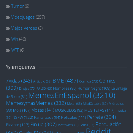
Tumor
(9)
Videojuegos
(257)
Viejos Verdes
(3)
Win
(46)
WTF
(6)
🏷️ ETIQUETAS
BME
(487)
Cómics
7Vidas
(243)
Artículo
(62)
Comida
(73)
(309)
Humor Negro
(108)
Hombres
(90)
La vintage
Drojas
(70)
FALSO
(63)
MemesEnEspanol
(3210)
de Bonox
(81)
MemesymasMemes
(332)
Miérculos
Metal
(63)
MiedOctubre
(60)
Mozas
(141)
Mola
(107)
MUSITETAS
(117)
(83)
MUSICULOS
(93)
música
Perrete
(304)
NSFW
(122)
Películas
(111)
Pantallazos
(94)
(60)
Porculación
Pin up
(307)
Picante
(117)
Plot twist
(75)
Pollas
(63)
Reddit
(350)
Quake FM
(241)