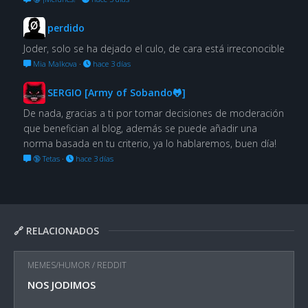
perdido
Joder, solo se ha dejado el culo, de cara está irreconocible
Mia Malkova
·
hace 3 días
SERGIO [Army of Sobando🐸]
De nada, gracias a ti por tomar decisiones de moderación
que benefician al blog, además se puede añadir una
norma basada en tu criterio, ya lo hablaremos, buen día!
🔞 Tetas
·
hace 3 días
🔗 RELACIONADOS
MEMES/HUMOR
/
REDDIT
NOS JODIMOS