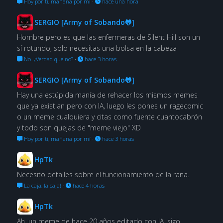
Hoy por ti, mañana por mí
·
hace una hora
SERGIO [Army of Sobando🐸]
Hombre pero es que las enfermeras de Silent Hill son un
sí rotundo, solo necesitas una bolsa en la cabeza
No. ¿Verdad que no?
·
hace 3 horas
SERGIO [Army of Sobando🐸]
Hay una estúpida manía de rehacer los mismos memes
que ya existian pero con IA, luego les pones un ragecomic
o un meme cualquiera y citas como fuente cuantocabrón
y todo son quejas de "meme viejo" XD
Hoy por ti, mañana por mí
·
hace 3 horas
HpTk
Necesito detalles sobre el funcionamiento de la rana.
La caja, la caja!
·
hace 4 horas
HpTk
Ah, un meme de hace 20 años editado con IA, sigo