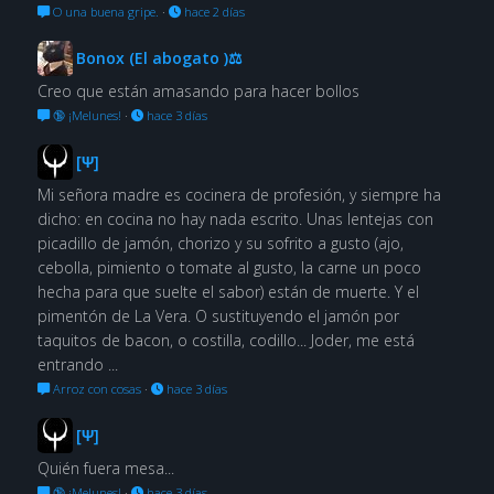
O una buena gripe.
·
hace 2 días
Bonox (El abogato )⚖
Creo que están amasando para hacer bollos
🔞 ¡Melunes!
·
hace 3 días
[Ψ]
Mi señora madre es cocinera de profesión, y siempre ha
dicho: en cocina no hay nada escrito. Unas lentejas con
picadillo de jamón, chorizo y su sofrito a gusto (ajo,
cebolla, pimiento o tomate al gusto, la carne un poco
hecha para que suelte el sabor) están de muerte. Y el
pimentón de La Vera. O sustituyendo el jamón por
taquitos de bacon, o costilla, codillo... Joder, me está
entrando ...
Arroz con cosas
·
hace 3 días
[Ψ]
Quién fuera mesa...
🔞 ¡Melunes!
·
hace 3 días