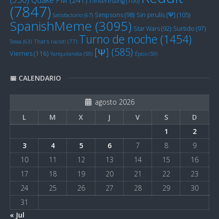
r/Interesting
(100)
(7847)
Sin pirulís [Ψ]
(105)
Simpsons
(98)
Satisfactorio
(67)
SpanishMeme
(3095)
Star Wars
(92)
Surtido
(97)
Turno de noche
(1454)
Tessa
(63)
That's racist!
(77)
[Ψ]
(585)
Viernes
(116)
Yanquilandia
(59)
Épico
(59)
📅 CALENDARIO
agosto 2026
L
M
X
J
V
S
D
1
2
3
4
5
6
7
8
9
10
11
12
13
14
15
16
17
18
19
20
21
22
23
24
25
26
27
28
29
30
31
« Jul