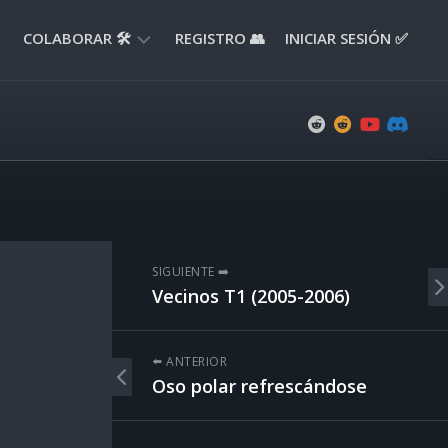
COLABORAR 🛠️
REGISTRO 👥
INICIAR SESIÓN ✅
ENVIAR
APORTE
📝
ENVIAR
REPORTE
🚧
SUGERENCIAS
SIGUIENTE ➡️
💡
Vecinos T1 (2005-2006)
⬅️ ANTERIOR
Oso polar refrescándose