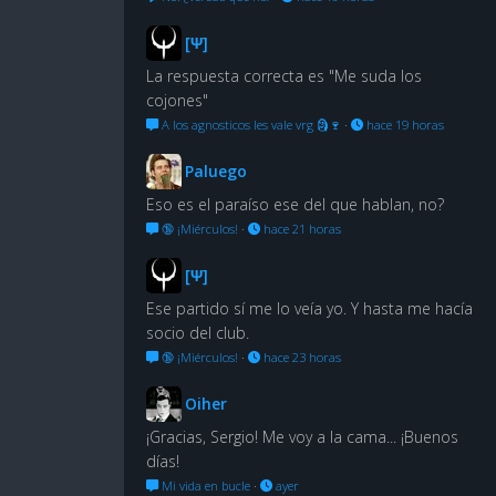
[Ψ]
La respuesta correcta es "Me suda los
cojones"
A los agnosticos les vale vrg 🗿🍷
·
hace 19 horas
Paluego
Eso es el paraíso ese del que hablan, no?
🔞 ¡Miérculos!
·
hace 21 horas
[Ψ]
Ese partido sí me lo veía yo. Y hasta me hacía
socio del club.
🔞 ¡Miérculos!
·
hace 23 horas
Oiher
¡Gracias, Sergio! Me voy a la cama... ¡Buenos
días!
Mi vida en bucle
·
ayer