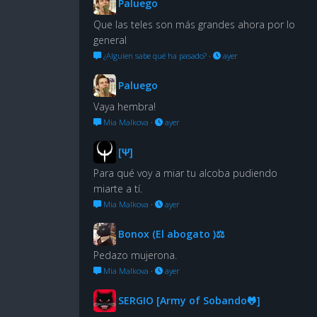
Paluego
Que las teles son más grandes ahora por lo
general
¿Alguien sabe qué ha pasado?
·
ayer
Paluego
Vaya hembra!
Mia Malkova
·
ayer
[Ψ]
Para qué voy a miar tu alcoba pudiendo
miarte a tí.
Mia Malkova
·
ayer
Bonox (El abogato )⚖
Pedazo mujerona.
Mia Malkova
·
ayer
SERGIO [Army of Sobando🐸]