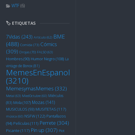
WTF
(6)
🏷️ ETIQUETAS
BME
7Vidas
(243)
Artículo
(62)
(488)
Cómics
Comida
(73)
(309)
Drojas
(70)
FALSO
(63)
Humor Negro
(108)
Hombres
(90)
La
vintage de Bonox
(81)
MemesEnEspanol
(3210)
MemesymasMemes
(332)
Miérculos
Metal
(63)
MiedOctubre
(60)
Mozas
(141)
Mola
(107)
(83)
MUSITETAS
(117)
MUSICULOS
(93)
NSFW
(122)
Pantallazos
música
(60)
Perrete
(304)
Películas
(111)
(94)
Pin up
(307)
Picante
(117)
Plot