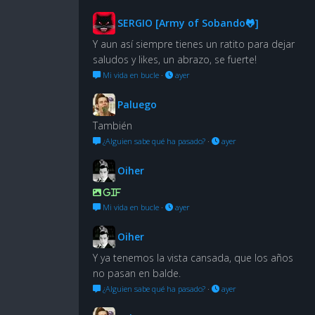
SERGIO [Army of Sobando🐸]
Y aun así siempre tienes un ratito para dejar
saludos y likes, un abrazo, se fuerte!
Mi vida en bucle
·
ayer
Paluego
También
¿Alguien sabe qué ha pasado?
·
ayer
Oiher
GIF
Mi vida en bucle
·
ayer
Oiher
Y ya tenemos la vista cansada, que los años
no pasan en balde.
¿Alguien sabe qué ha pasado?
·
ayer