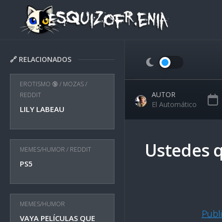
Skip
to
content
🔗 RELACIONADOS
EROTISMO 🔞
/
MOZAS
/
AUTOR
REDDIT
El Automático
LILY LABEAU
Ustedes q
MEMES/HUMOR
/
REDDIT
PS5
MEMES/HUMOR
Publ
VAYA PELÍCULAS QUE