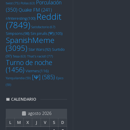
Porculación
twist
(75)
Pollas
(63)
(350)
Quake FM
(241)
Reddit
r/Interesting
(100)
(7849)
Satisfactorio
(67)
Sin pirulís [Ψ]
(105)
Simpsons
(98)
SpanishMeme
(3095)
Star Wars
(92)
Surtido
(97)
Tessa
(63)
That's racist!
(77)
Turno de noche
(1456)
Viernes
(116)
[Ψ]
(585)
Yanquilandia
(59)
Épico
(59)
📅 CALENDARIO
agosto 2026
L
M
X
J
V
S
D