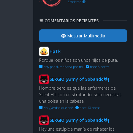
Erotismo 🔞
💬 COMENTARIOS RECIENTES
Mostrar Multimedia
HpTk
Porque los niños son unos hijos de puta.
Hoy por ti, mañana por mí
·
hace 8 horas
SERGIO [Army of Sobando🐸]
Hombre pero es que las enfermeras de
Silent Hill son un sí rotundo, solo necesitas
una bolsa en la cabeza
No. ¿Verdad que no?
·
hace 10 horas
SERGIO [Army of Sobando🐸]
Hay una estúpida manía de rehacer los