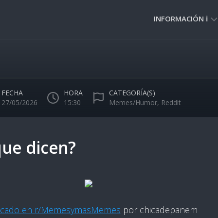
INFORMACIÓN ℹ️
PRIVACIDAD
🔒
NORMAS
DE
FECHA
HORA
CATEGORÍA(S)
USO
27/05/2026
15:30
Memes/Humor
,
Reddit
🚸
ue dicen?
icado en r/MemesymasMemes
por chicadepanem