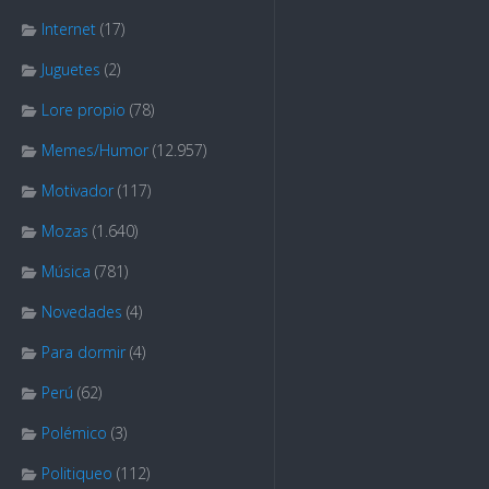
Internet
(17)
Juguetes
(2)
Lore propio
(78)
Memes/Humor
(12.957)
Motivador
(117)
Mozas
(1.640)
Música
(781)
Novedades
(4)
Para dormir
(4)
Perú
(62)
Polémico
(3)
Politiqueo
(112)