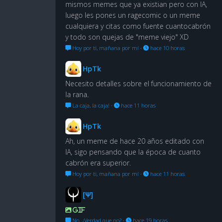
mismos memes que ya existian pero con IA,
luego les pones un ragecomic o un meme
cualquiera y citas como fuente cuantocabrón
y todo son quejas de "meme viejo" XD
Hoy por ti, mañana por mí
·
hace 10 horas
HpTk
Necesito detalles sobre el funcionamiento de
la rana.
La caja, la caja!
·
hace 11 horas
HpTk
Ah, un meme de hace 20 años editado con
IA, sigo pensando que la época de cuanto
cabrón era superior.
Hoy por ti, mañana por mí
·
hace 11 horas
[Ψ]
GIF
No. ¿Verdad que no?
·
hace 19 horas