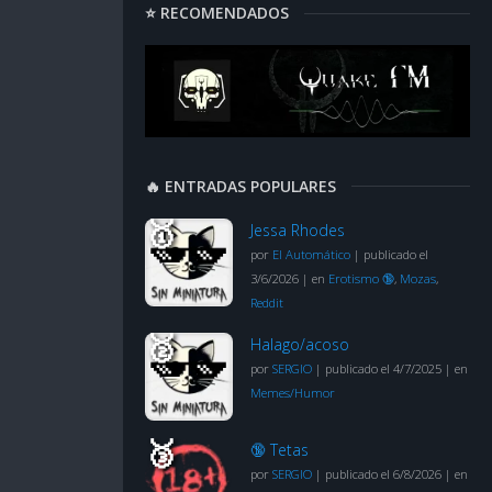
⭐ RECOMENDADOS
🔥 ENTRADAS POPULARES
Jessa Rhodes
por
El Automático
|
publicado el
3/6/2026
|
en
Erotismo 🔞
,
Mozas
,
Reddit
Halago/acoso
por
SERGIO
|
publicado el 4/7/2025
|
en
Memes/Humor
🔞 Tetas
por
SERGIO
|
publicado el 6/8/2026
|
en