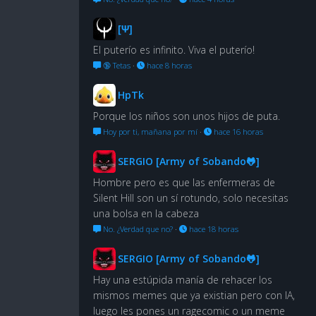
[Ψ]
El puterío es infinito. Viva el puterío!
🔞 Tetas
·
hace 8 horas
HpTk
Porque los niños son unos hijos de puta.
Hoy por ti, mañana por mí
·
hace 16 horas
SERGIO [Army of Sobando🐸]
Hombre pero es que las enfermeras de
Silent Hill son un sí rotundo, solo necesitas
una bolsa en la cabeza
No. ¿Verdad que no?
·
hace 18 horas
SERGIO [Army of Sobando🐸]
Hay una estúpida manía de rehacer los
mismos memes que ya existian pero con IA,
luego les pones un ragecomic o un meme