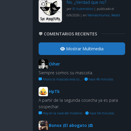
No. ¿Verdad que no?
por
El Automático
|
publicado el
6/8/2026
|
en
Memes/Humor
,
Reddit
💬 COMENTARIOS RECIENTES
Mostrar Multimedia
Oiher
Siempre somos su mascota.
Ahora la mascota eres tú…
·
hace 48 minutos
HpTk
A partir de la segunda cosecha ya es para
sospechar.
Hoy en la nave del misterio:
·
hace 54 minutos
Bonox (El abogato )⚖