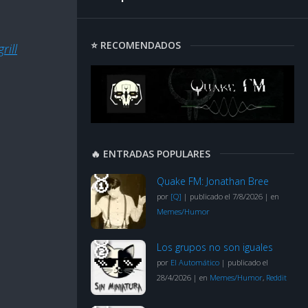
⭐ RECOMENDADOS
rill
🔥 ENTRADAS POPULARES
Quake FM: Jonathan Bree
por
[Q]
|
publicado el 7/8/2026
|
en
Memes/Humor
Los grupos no son iguales
por
El Automático
|
publicado el
28/4/2026
|
en
Memes/Humor
,
Reddit