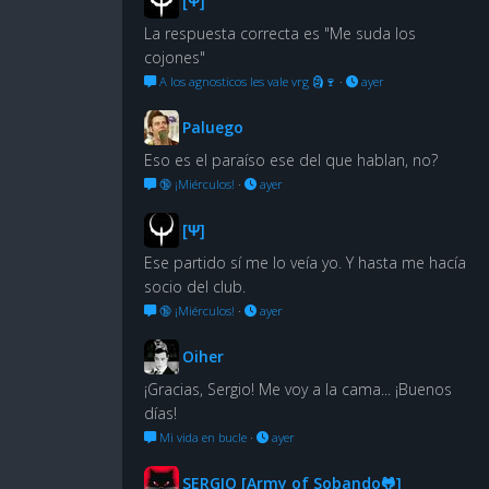
[Ψ]
La respuesta correcta es "Me suda los
cojones"
A los agnosticos les vale vrg 🗿🍷
·
ayer
Paluego
Eso es el paraíso ese del que hablan, no?
🔞 ¡Miérculos!
·
ayer
[Ψ]
Ese partido sí me lo veía yo. Y hasta me hacía
socio del club.
🔞 ¡Miérculos!
·
ayer
Oiher
¡Gracias, Sergio! Me voy a la cama... ¡Buenos
días!
Mi vida en bucle
·
ayer
SERGIO [Army of Sobando🐸]