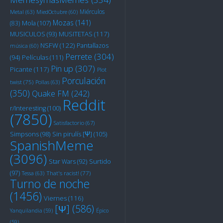
Miérculos
Metal
(63)
MiedOctubre
(60)
Mozas
(141)
Mola
(107)
(83)
MUSITETAS
(117)
MUSICULOS
(93)
NSFW
(122)
Pantallazos
música
(60)
Perrete
(304)
Películas
(111)
(94)
Pin up
(307)
Picante
(117)
Plot
Porculación
twist
(75)
Pollas
(63)
(350)
Quake FM
(242)
Reddit
r/Interesting
(100)
(7850)
Satisfactorio
(67)
Sin pirulís [Ψ]
(105)
Simpsons
(98)
SpanishMeme
(3096)
Star Wars
(92)
Surtido
(97)
Tessa
(63)
That's racist!
(77)
Turno de noche
(1456)
Viernes
(116)
[Ψ]
(586)
Yanquilandia
(59)
Épico
(59)