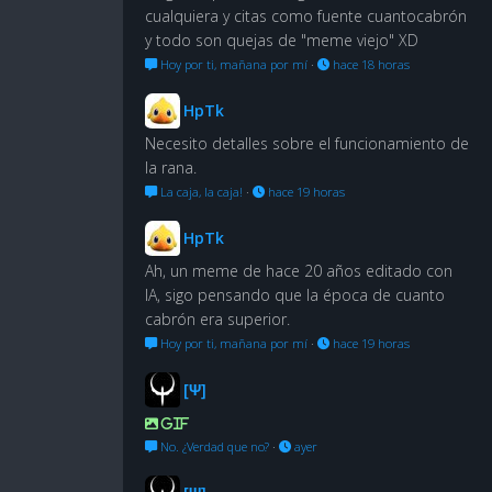
cualquiera y citas como fuente cuantocabrón
y todo son quejas de "meme viejo" XD
Hoy por ti, mañana por mí
·
hace 18 horas
HpTk
Necesito detalles sobre el funcionamiento de
la rana.
La caja, la caja!
·
hace 19 horas
HpTk
Ah, un meme de hace 20 años editado con
IA, sigo pensando que la época de cuanto
cabrón era superior.
Hoy por ti, mañana por mí
·
hace 19 horas
[Ψ]
GIF
No. ¿Verdad que no?
·
ayer