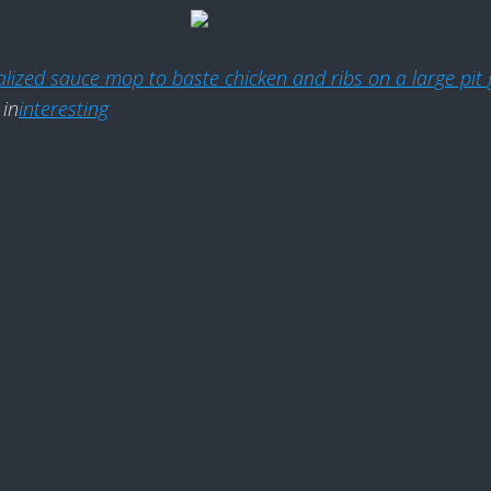
alized sauce mop to baste chicken and ribs on a large pit g
in
interesting