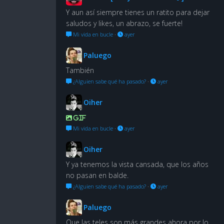
Y aun así siempre tienes un ratito para dejar
saludos y likes, un abrazo, se fuerte!
Mi vida en bucle
·
ayer
Paluego
También
¿Alguien sabe qué ha pasado?
·
ayer
Oiher
GIF
Mi vida en bucle
·
ayer
Oiher
Y ya tenemos la vista cansada, que los años
no pasan en balde.
¿Alguien sabe qué ha pasado?
·
ayer
Paluego
Que las teles son más grandes ahora por lo