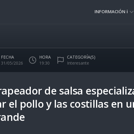
INFORMACIÓN ℹ️
PRIVACIDAD
🔒
NORMAS
DE
FECHA
HORA
CATEGORÍA(S)
USO
31/05/2026
19:30
Interesante
🚸
rapeador de salsa especiali
r el pollo y las costillas en 
grande