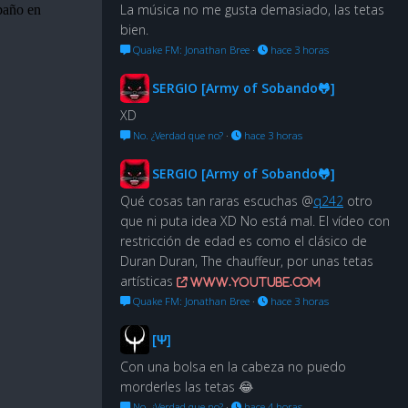
La música no me gusta demasiado, las tetas
bien.
Quake FM: Jonathan Bree
·
hace 3 horas
SERGIO [Army of Sobando🐸]
XD
No. ¿Verdad que no?
·
hace 3 horas
SERGIO [Army of Sobando🐸]
Qué cosas tan raras escuchas @
q242
otro
que ni puta idea XD No está mal. El vídeo con
restricción de edad es como el clásico de
Duran Duran, The chauffeur, por unas tetas
artísticas
www.youtube.com
Quake FM: Jonathan Bree
·
hace 3 horas
[Ψ]
Con una bolsa en la cabeza no puedo
morderles las tetas 😂
No. ¿Verdad que no?
·
hace 4 horas