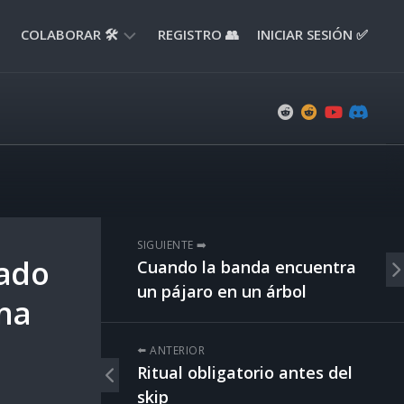
COLABORAR 🛠️
REGISTRO 👥
INICIAR SESIÓN ✅
ENVIAR
APORTE
📝
ENVIAR
REPORTE
🚧
SUGERENCIAS
SIGUIENTE ➡️
💡
zado
Cuando la banda encuentra
un pájaro en un árbol
una
⬅️ ANTERIOR
Ritual obligatorio antes del
skip