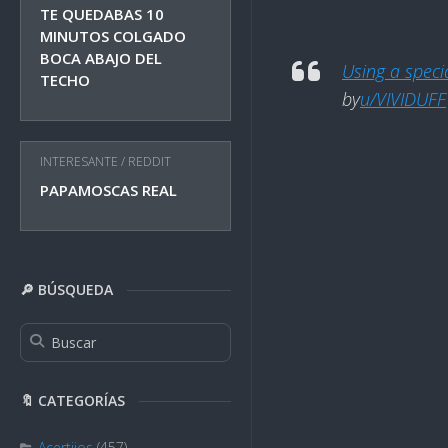
TE QUEDABAS 10
MINUTOS COLGADO
BOCA ABAJO DEL
Using a speci
TECHO
by
u/VIVIDUFF
INTERESANTE
/
REDDIT
PAPAMOSCAS REAL
🔎 BÚSQUEDA
🔖 CATEGORÍAS
Acertijos
(457)