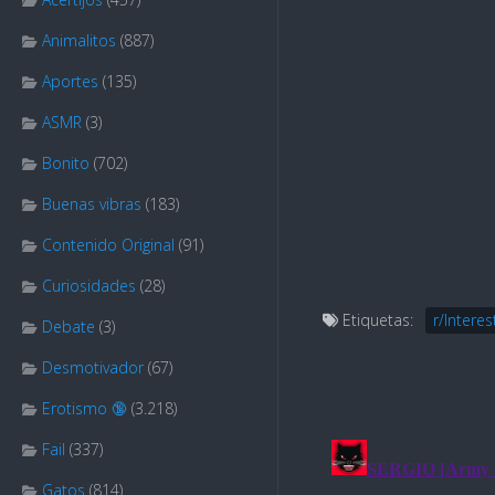
Animalitos
(887)
Aportes
(135)
ASMR
(3)
Bonito
(702)
Buenas vibras
(183)
Contenido Original
(91)
Curiosidades
(28)
Etiquetas:
r/Interes
Debate
(3)
Desmotivador
(67)
Erotismo 🔞
(3.218)
Fail
(337)
Gatos
(814)