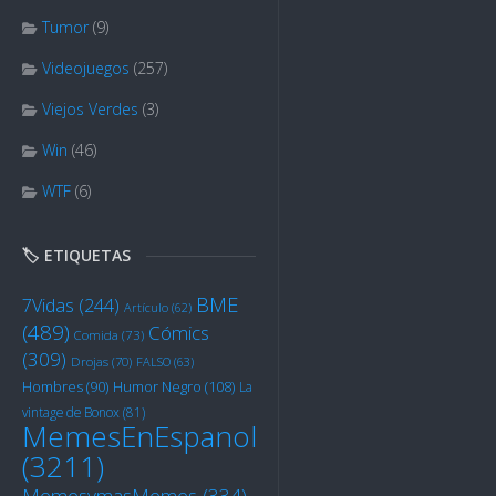
Tumor
(9)
Videojuegos
(257)
Viejos Verdes
(3)
Win
(46)
WTF
(6)
🏷️ ETIQUETAS
BME
7Vidas
(244)
Artículo
(62)
(489)
Cómics
Comida
(73)
(309)
Drojas
(70)
FALSO
(63)
Humor Negro
(108)
Hombres
(90)
La
vintage de Bonox
(81)
MemesEnEspanol
(3211)
MemesymasMemes
(334)