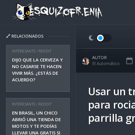
Skip
to
content
🔗 RELACIONADOS
INTERESANTE
/
REDDIT
AUTOR
DIJO QUE LA CERVEZA Y
El Automático
NO CASARSE TE HACEN
VIVIR MÁS. ¿ESTÁS DE
ACUERDO?
Usar un t
para rocia
INTERESANTE
/
REDDIT
EN BRASIL, UN CHICO
parrilla 
ABRIÓ UNA TIENDA DE
MOTOS Y TE PODÍAS
LLEVAR UNA GRATIS SI