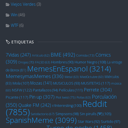
Viejos Verdes
(3)
Win
(46)
WTF
(6)
🏷️ ETIQUETAS
BME
(492)
Cómics
7Vidas
(247)
Artículo
(62)
Comida
(73)
(309)
Humor Negro
(108)
Hombres
(90)
La vintage
Drojas
(70)
FALSO
(63)
MemesEnEspanol
(3214)
de Bonox
(81)
MemesymasMemes
(336)
Miérculos
Metal
(63)
MiedOctubre
(60)
Mozas
(141)
Mola
(107)
MUSITETAS
(117)
(83)
MUSICULOS
(93)
música
Perrete
(304)
NSFW
(122)
Películas
(111)
Pantallazos
(94)
(60)
Porculación
Pin up
(307)
Picante
(117)
Plot twist
(75)
Pollas
(63)
Reddit
(350)
Quake FM
(242)
r/Interesting
(100)
(7855)
Sin pirulís [Ψ]
(105)
Simpsons
(98)
Satisfactorio
(67)
SpanishMeme
(3099)
Star Wars
(92)
Surtido
(97)
Turno de noche
(1458)