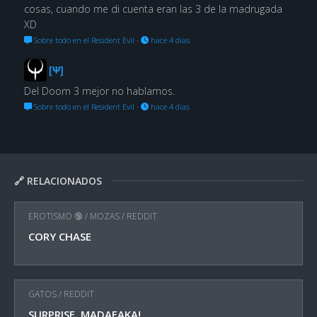
cosas, cuando me di cuenta eran las 3 de la madrugada
XD
Sobre todo en el Resident Evil
·
hace 4 días
[Ψ]
Del Doom 3 mejor no hablamos.
Sobre todo en el Resident Evil
·
hace 4 días
🔗 RELACIONADOS
EROTISMO 🔞
/
MOZAS
/
REDDIT
CORY CHASE
GATOS
/
REDDIT
SURPRISE, MADAFAKA!