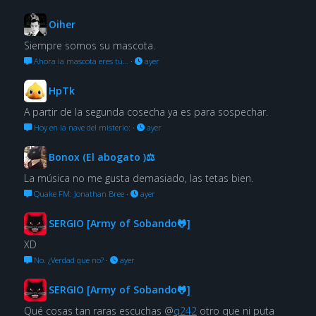
Oiher
Siempre somos su mascota.
Ahora la mascota eres tú…
·
ayer
HpTk
A partir de la segunda cosecha ya es para sospechar.
Hoy en la nave del misterio:
·
ayer
Bonox (El abogato )⚖
La música no me gusta demasiado, las tetas bien.
Quake FM: Jonathan Bree
·
ayer
SERGIO [Army of Sobando🐸]
XD
No. ¿Verdad que no?
·
ayer
SERGIO [Army of Sobando🐸]
Qué cosas tan raras escuchas @
q242
otro que ni puta