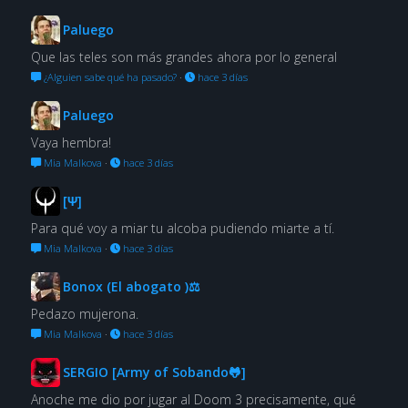
Paluego
Que las teles son más grandes ahora por lo general
¿Alguien sabe qué ha pasado?
·
hace 3 días
Paluego
Vaya hembra!
Mia Malkova
·
hace 3 días
[Ψ]
Para qué voy a miar tu alcoba pudiendo miarte a tí.
Mia Malkova
·
hace 3 días
Bonox (El abogato )⚖
Pedazo mujerona.
Mia Malkova
·
hace 3 días
SERGIO [Army of Sobando🐸]
Anoche me dio por jugar al Doom 3 precisamente, qué