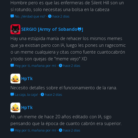
Hombre pero es que las enfermeras de Silent Hill son un
sí rotundo, solo necesitas una bolsa en la cabeza
No. ¿Verdad que no?
·
hace 2 días
SERGIO [Army of Sobando🐸]
Hay una estúpida manía de rehacer los mismos memes
que ya existian pero con IA, luego les pones un ragecomic
o un meme cualquiera y citas como fuente cuantocabrón
y todo son quejas de "meme viejo" XD
Hoy por ti, mañana por mí
·
hace 2 días
HpTk
Necesito detalles sobre el funcionamiento de la rana.
La caja, la caja!
·
hace 2 días
HpTk
Ah, un meme de hace 20 años editado con IA, sigo
pensando que la época de cuanto cabrón era superior.
Hoy por ti, mañana por mí
·
hace 2 días