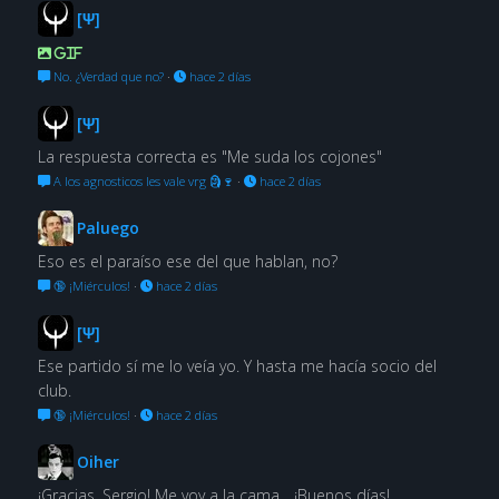
[Ψ]
GIF
No. ¿Verdad que no?
·
hace 2 días
[Ψ]
La respuesta correcta es "Me suda los cojones"
A los agnosticos les vale vrg 🗿🍷
·
hace 2 días
Paluego
Eso es el paraíso ese del que hablan, no?
🔞 ¡Miérculos!
·
hace 2 días
[Ψ]
Ese partido sí me lo veía yo. Y hasta me hacía socio del
club.
🔞 ¡Miérculos!
·
hace 2 días
Oiher
¡Gracias, Sergio! Me voy a la cama... ¡Buenos días!