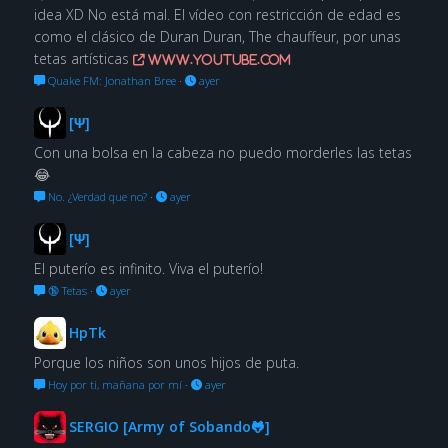
idea XD No está mal. El vídeo con restricción de edad es
como el clásico de Duran Duran, The chauffeur, por unas
tetas artísticas
www.youtube.com
Quake FM: Jonathan Bree
·
ayer
[Ψ]
Con una bolsa en la cabeza no puedo morderles las tetas
😂
No. ¿Verdad que no?
·
ayer
[Ψ]
El puterío es infinito. Viva el puterío!
🔞 Tetas
·
ayer
HpTk
Porque los niños son unos hijos de puta.
Hoy por ti, mañana por mí
·
ayer
SERGIO [Army of Sobando🐸]