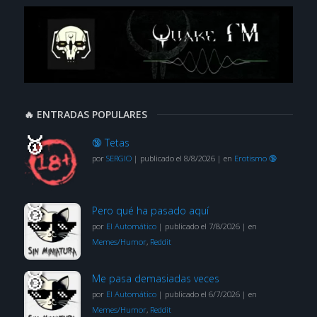
🔥 ENTRADAS POPULARES
🔞 Tetas
por
SERGIO
|
publicado el 8/8/2026
|
en
Erotismo 🔞
Pero qué ha pasado aquí
por
El Automático
|
publicado el 7/8/2026
|
en
Memes/Humor
,
Reddit
Me pasa demasiadas veces
por
El Automático
|
publicado el 6/7/2026
|
en
Memes/Humor
,
Reddit