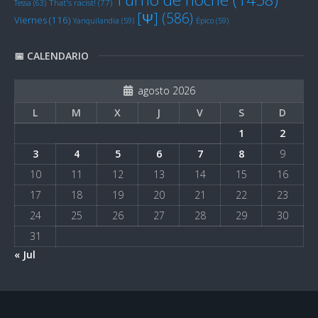
Tessa
(63)
That's racist!
(77)
[Ψ]
(586)
Viernes
(116)
Yanquilandia
(59)
Épico
(59)
📅 CALENDARIO
agosto 2026
L
M
X
J
V
S
D
1
2
3
4
5
6
7
8
9
10
11
12
13
14
15
16
17
18
19
20
21
22
23
24
25
26
27
28
29
30
31
« Jul