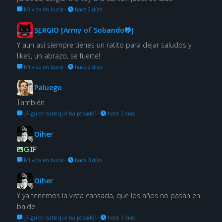
Mi vida en bucle
·
hace 2 días
SERGIO [Army of Sobando🐸]
Y aun así siempre tienes un ratito para dejar saludos y
likes, un abrazo, se fuerte!
Mi vida en bucle
·
hace 2 días
Paluego
También
¿Alguien sabe qué ha pasado?
·
hace 3 días
Oiher
GIF
Mi vida en bucle
·
hace 3 días
Oiher
Y ya tenemos la vista cansada, que los años no pasan en
balde.
¿Alguien sabe qué ha pasado?
·
hace 3 días