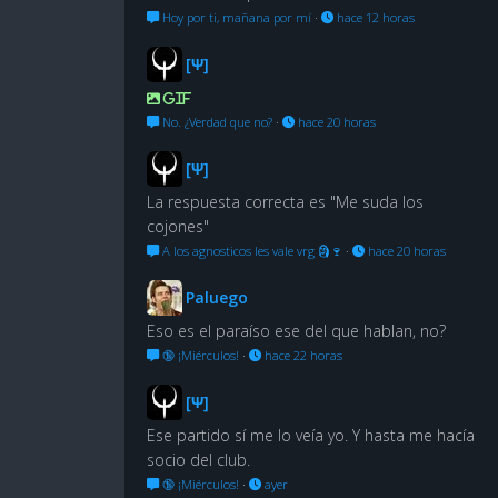
Hoy por ti, mañana por mí
·
hace 12 horas
[Ψ]
GIF
No. ¿Verdad que no?
·
hace 20 horas
[Ψ]
La respuesta correcta es "Me suda los
cojones"
A los agnosticos les vale vrg 🗿🍷
·
hace 20 horas
Paluego
Eso es el paraíso ese del que hablan, no?
🔞 ¡Miérculos!
·
hace 22 horas
[Ψ]
Ese partido sí me lo veía yo. Y hasta me hacía
socio del club.
🔞 ¡Miérculos!
·
ayer