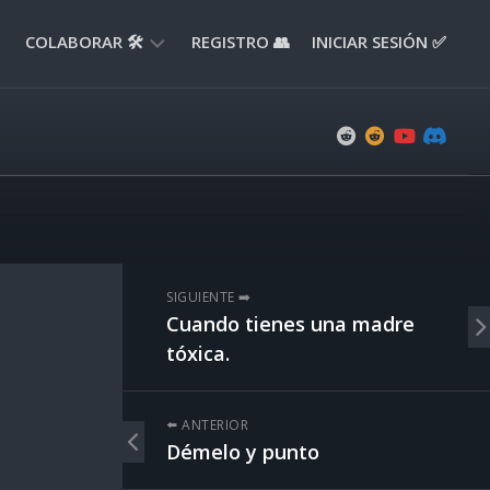
COLABORAR 🛠️
REGISTRO 👥
INICIAR SESIÓN ✅
ENVIAR
APORTE
📝
ENVIAR
REPORTE
🚧
SUGERENCIAS
SIGUIENTE ➡️
💡
Cuando tienes una madre
tóxica.
⬅️ ANTERIOR
Démelo y punto