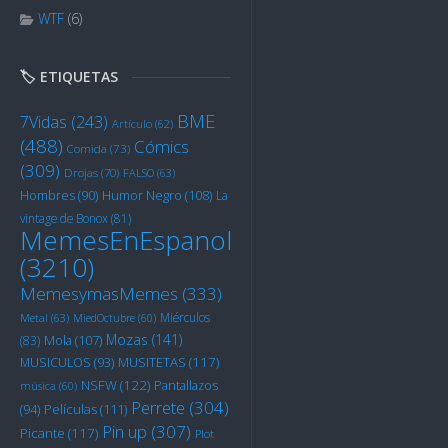
WTF
(6)
🏷️ ETIQUETAS
BME
7Vidas
(243)
Artículo
(62)
(488)
Cómics
Comida
(73)
(309)
Drojas
(70)
FALSO
(63)
Humor Negro
(108)
Hombres
(90)
La
vintage de Bonox
(81)
MemesEnEspanol
(3210)
MemesymasMemes
(333)
Miérculos
Metal
(63)
MiedOctubre
(60)
Mozas
(141)
Mola
(107)
(83)
MUSITETAS
(117)
MUSICULOS
(93)
NSFW
(122)
Pantallazos
música
(60)
Perrete
(304)
Películas
(111)
(94)
Pin up
(307)
Picante
(117)
Plot