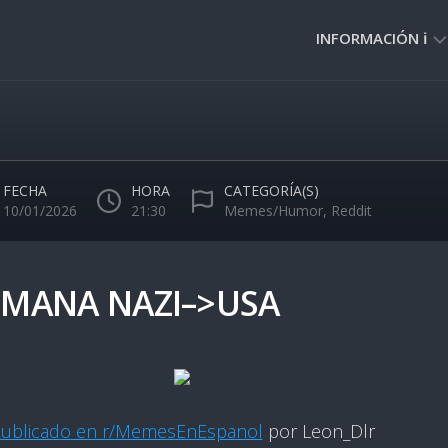
INFORMACIÓN ℹ️
PRIVACIDAD
🔒
NORMAS
DE
FECHA
HORA
CATEGORÍA(S)
USO
10/01/2026
21:30
Memes/Humor
,
Reddit
🚸
EMANA NAZI–>USA
ublicado en r/MemesEnEspanol
por Leon_Dlr