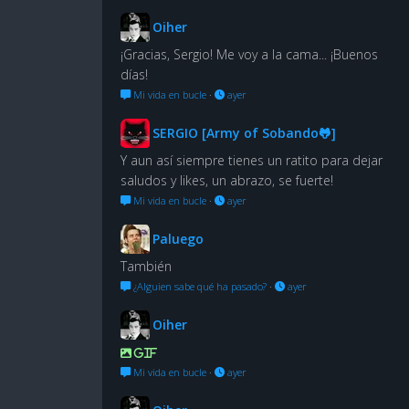
Oiher
¡Gracias, Sergio! Me voy a la cama... ¡Buenos
días!
Mi vida en bucle
·
ayer
SERGIO [Army of Sobando🐸]
Y aun así siempre tienes un ratito para dejar
saludos y likes, un abrazo, se fuerte!
Mi vida en bucle
·
ayer
Paluego
También
¿Alguien sabe qué ha pasado?
·
ayer
Oiher
GIF
Mi vida en bucle
·
ayer