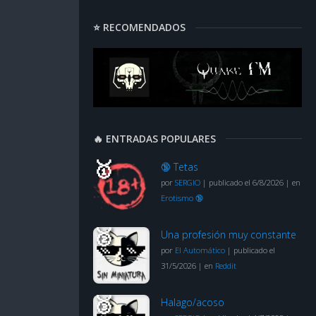
⭐ RECOMENDADOS
🔥 ENTRADAS POPULARES
🔞 Tetas
por
SERGIO
|
publicado el 6/8/2026
|
en
Erotismo 🔞
Una profesión muy constante
por
El Automático
|
publicado el
31/5/2026
|
en
Reddit
Halago/acoso