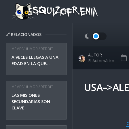
Skip
to
content
🔗 RELACIONADOS
MEMES/HUMOR
/
REDDIT
AUTOR
A VECES LLEGAS A UNA
El Automático
EDAD EN LA QUE…
USA–>AL
MEMES/HUMOR
/
REDDIT
LAS MISIONES
SECUNDARIAS SON
CLAVE
P