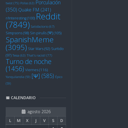
Porculación
twist
(75)
Pollas
(63)
(350)
Quake FM
(241)
Reddit
r/Interesting
(100)
(7849)
Satisfactorio
(67)
Sin pirulís [Ψ]
(105)
Simpsons
(98)
SpanishMeme
(3095)
Star Wars
(92)
Surtido
(97)
Tessa
(63)
That's racist!
(77)
Turno de noche
(1456)
Viernes
(116)
[Ψ]
(585)
Yanquilandia
(59)
Épico
(59)
📅 CALENDARIO
agosto 2026
L
M
X
J
V
S
D