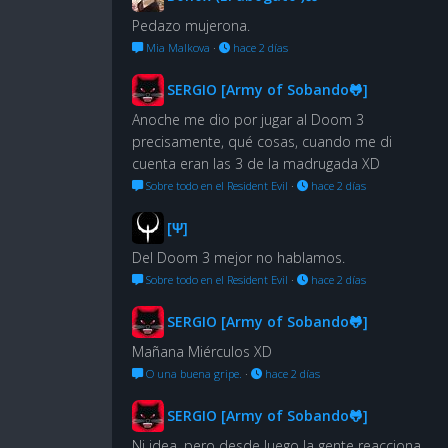
Pedazo mujerona.
Mia Malkova
·
hace 2 días
SERGIO [Army of Sobando🐸]
Anoche me dio por jugar al Doom 3
precisamente, qué cosas, cuando me di
cuenta eran las 3 de la madrugada XD
Sobre todo en el Resident Evil
·
hace 2 días
[Ψ]
Del Doom 3 mejor no hablamos.
Sobre todo en el Resident Evil
·
hace 2 días
SERGIO [Army of Sobando🐸]
Mañana Miérculos XD
O una buena gripe.
·
hace 2 días
SERGIO [Army of Sobando🐸]
Ni idea, pero desde luego la gente reacciona,