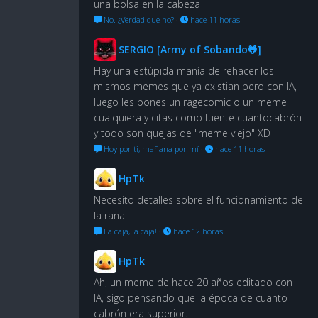
una bolsa en la cabeza
No. ¿Verdad que no?
·
hace 11 horas
SERGIO [Army of Sobando🐸]
Hay una estúpida manía de rehacer los
mismos memes que ya existian pero con IA,
luego les pones un ragecomic o un meme
cualquiera y citas como fuente cuantocabrón
y todo son quejas de "meme viejo" XD
Hoy por ti, mañana por mí
·
hace 11 horas
HpTk
Necesito detalles sobre el funcionamiento de
la rana.
La caja, la caja!
·
hace 12 horas
HpTk
Ah, un meme de hace 20 años editado con
IA, sigo pensando que la época de cuanto
cabrón era superior.