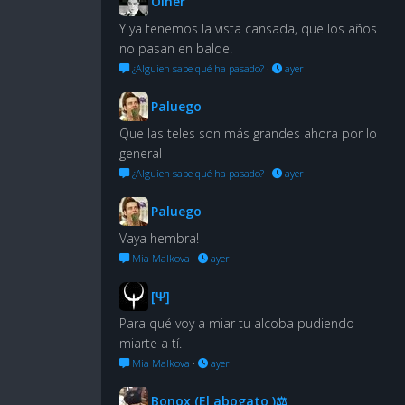
Oiher
Y ya tenemos la vista cansada, que los años
no pasan en balde.
¿Alguien sabe qué ha pasado?
·
ayer
Paluego
Que las teles son más grandes ahora por lo
general
¿Alguien sabe qué ha pasado?
·
ayer
Paluego
Vaya hembra!
Mia Malkova
·
ayer
[Ψ]
Para qué voy a miar tu alcoba pudiendo
miarte a tí.
Mia Malkova
·
ayer
Bonox (El abogato )⚖