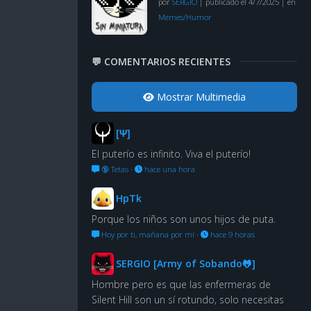
por
SERGIO
|
publicado el 4/7/2025
|
en
Memes/Humor
💬 COMENTARIOS RECIENTES
Mostrar Multimedia
[Ψ]
El puterío es infinito. Viva el puterío!
🔞 Tetas
·
hace una hora
HpTk
Porque los niños son unos hijos de puta.
Hoy por ti, mañana por mí
·
hace 9 horas
SERGIO [Army of Sobando🐸]
Hombre pero es que las enfermeras de
Silent Hill son un sí rotundo, solo necesitas