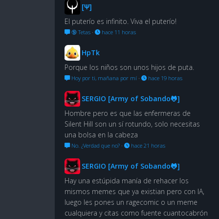
[Ψ]
El puterío es infinito. Viva el puterío!
🔞 Tetas
·
hace 11 horas
HpTk
Porque los niños son unos hijos de puta.
Hoy por ti, mañana por mí
·
hace 19 horas
SERGIO [Army of Sobando🐸]
Hombre pero es que las enfermeras de
Silent Hill son un sí rotundo, solo necesitas
una bolsa en la cabeza
No. ¿Verdad que no?
·
hace 21 horas
SERGIO [Army of Sobando🐸]
Hay una estúpida manía de rehacer los
mismos memes que ya existian pero con IA,
luego les pones un ragecomic o un meme
cualquiera y citas como fuente cuantocabrón