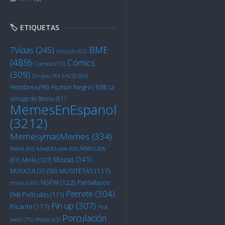
🏷️ ETIQUETAS
BME
7Vidas
(245)
Artículo
(62)
(489)
Cómics
Comida
(73)
(309)
Drojas
(70)
FALSO
(63)
Humor Negro
(108)
Hombres
(90)
La
vintage de Bonox
(81)
MemesEnEspanol
(3212)
MemesymasMemes
(334)
Miérculos
Metal
(63)
MiedOctubre
(60)
Mozas
(141)
Mola
(107)
(83)
MUSITETAS
(117)
MUSICULOS
(93)
NSFW
(122)
Pantallazos
música
(60)
Perrete
(304)
Películas
(111)
(94)
Pin up
(307)
Picante
(117)
Plot
Porculación
twist
(75)
Pollas
(63)