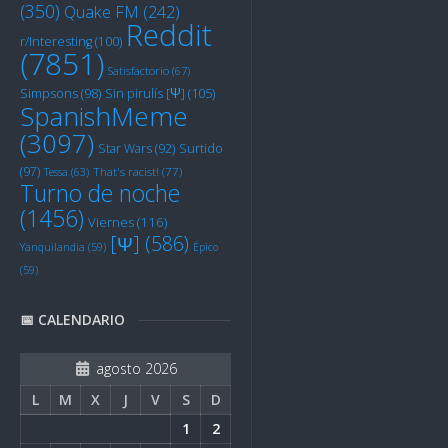
(350)
Quake FM
(242)
Reddit
r/Interesting
(100)
(7851)
Satisfactorio
(67)
Sin pirulís [Ψ]
(105)
Simpsons
(98)
SpanishMeme
(3097)
Star Wars
(92)
Surtido
(97)
Tessa
(63)
That's racist!
(77)
Turno de noche
(1456)
Viernes
(116)
[Ψ]
(586)
Yanquilandia
(59)
Épico
(59)
📅 CALENDARIO
agosto 2026
L
M
X
J
V
S
D
1
2