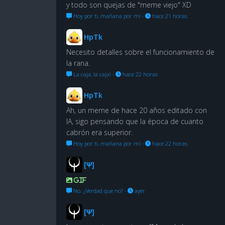
y todo son quejas de "meme viejo" XD
Hoy por ti, mañana por mí
·
hace 21 horas
HpTk
Necesito detalles sobre el funcionamiento de
la rana.
La caja, la caja!
·
hace 22 horas
HpTk
Ah, un meme de hace 20 años editado con
IA, sigo pensando que la época de cuanto
cabrón era superior.
Hoy por ti, mañana por mí
·
hace 22 horas
[Ψ]
GIF
No. ¿Verdad que no?
·
ayer
[Ψ]