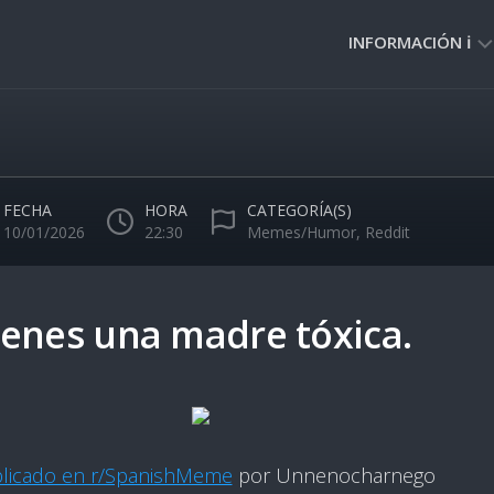
INFORMACIÓN ℹ️
PRIVACIDAD
🔒
NORMAS
DE
FECHA
HORA
CATEGORÍA(S)
USO
10/01/2026
22:30
Memes/Humor
,
Reddit
🚸
enes una madre tóxica.
licado en r/SpanishMeme
por Unnenocharnego