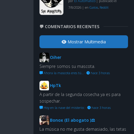
por
El Automático
|
publicado el
7/8/2026
|
en
Gatos
,
Reddit
💬 COMENTARIOS RECIENTES
Mostrar Multimedia
Oiher
Siempre somos su mascota.
Ahora la mascota eres tú…
·
hace 3 horas
HpTk
A partir de la segunda cosecha ya es para
sospechar.
Hoy en la nave del misterio:
·
hace 3 horas
Bonox (El abogato )⚖
La música no me gusta demasiado, las tetas