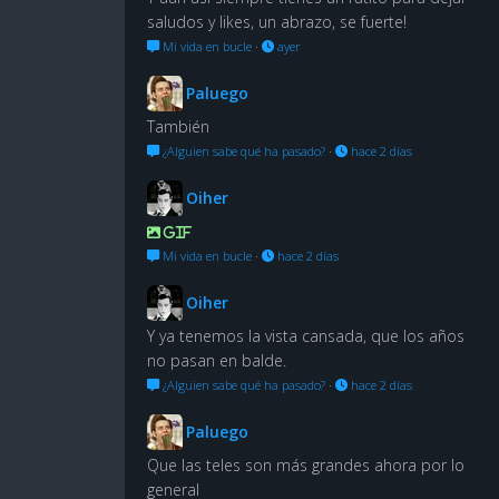
saludos y likes, un abrazo, se fuerte!
Mi vida en bucle
·
ayer
Paluego
También
¿Alguien sabe qué ha pasado?
·
hace 2 días
Oiher
GIF
Mi vida en bucle
·
hace 2 días
Oiher
Y ya tenemos la vista cansada, que los años
no pasan en balde.
¿Alguien sabe qué ha pasado?
·
hace 2 días
Paluego
Que las teles son más grandes ahora por lo
general