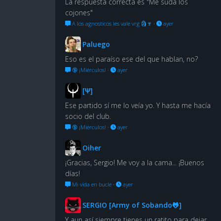
La respuesta correcta es "Me suda los
cojones"
A los agnosticos les vale vrg 🗿🍷
·
ayer
Paluego
Eso es el paraíso ese del que hablan, no?
🔞 ¡Miérculos!
·
ayer
[Ψ]
Ese partido sí me lo veía yo. Y hasta me hacía
socio del club.
🔞 ¡Miérculos!
·
ayer
Oiher
¡Gracias, Sergio! Me voy a la cama... ¡Buenos
días!
Mi vida en bucle
·
ayer
SERGIO [Army of Sobando🐸]
Y aun así siempre tienes un ratito para dejar