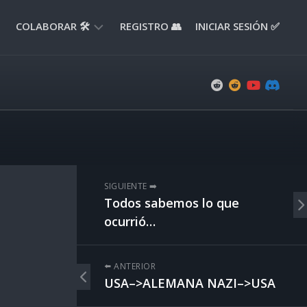
COLABORAR 🛠️
REGISTRO 👥
INICIAR SESIÓN ✅
ENVIAR
APORTE
📝
ENVIAR
REPORTE
🚧
SUGERENCIAS
SIGUIENTE ➡️
💡
Todos sabemos lo que
ocurrió…
⬅️ ANTERIOR
USA–>ALEMANA NAZI–>USA