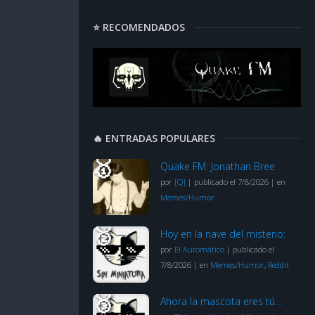
⭐ RECOMENDADOS
🔥 ENTRADAS POPULARES
Quake FM: Jonathan Bree
por
[Q]
|
publicado el 7/8/2026
|
en
Memes/Humor
Hoy en la nave del misterio:
por
El Automático
|
publicado el
7/8/2026
|
en
Memes/Humor
,
Reddit
Ahora la mascota eres tú…