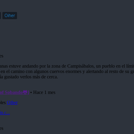
Oiher