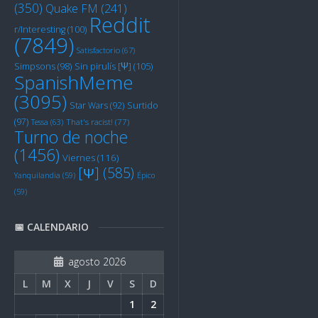
(350)
Quake FM
(241)
Reddit
r/Interesting
(100)
(7849)
Satisfactorio
(67)
Sin pirulís [Ψ]
(105)
Simpsons
(98)
SpanishMeme
(3095)
Star Wars
(92)
Surtido
(97)
Tessa
(63)
That's racist!
(77)
Turno de noche
(1456)
Viernes
(116)
[Ψ]
(585)
Yanquilandia
(59)
Épico
(59)
📅 CALENDARIO
agosto 2026
L
M
X
J
V
S
D
1
2