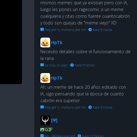
mismos memes que ya existian pero con IA,
luego les pones un ragecomic o un meme
cualquiera y citas como fuente cuantocabrón
y todo son quejas de "meme viejo" XD
Hoy por ti, mañana por mí
·
hace 8 horas
HpTk
Necesito detalles sobre el funcionamiento de
la rana.
La caja, la caja!
·
hace 9 horas
HpTk
Ah, un meme de hace 20 años editado con
IA, sigo pensando que la época de cuanto
cabrón era superior.
Hoy por ti, mañana por mí
·
hace 9 horas
[Ψ]
GIF
No. ¿Verdad que no?
·
hace 17 horas