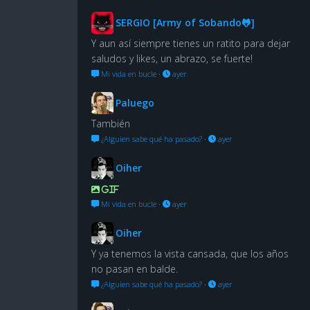
SERGIO [Army of Sobando🐸]
Y aun así siempre tienes un ratito para dejar
saludos y likes, un abrazo, se fuerte!
Mi vida en bucle
·
ayer
Paluego
También
¿Alguien sabe qué ha pasado?
·
ayer
Oiher
GIF
Mi vida en bucle
·
ayer
Oiher
Y ya tenemos la vista cansada, que los años
no pasan en balde.
¿Alguien sabe qué ha pasado?
·
ayer