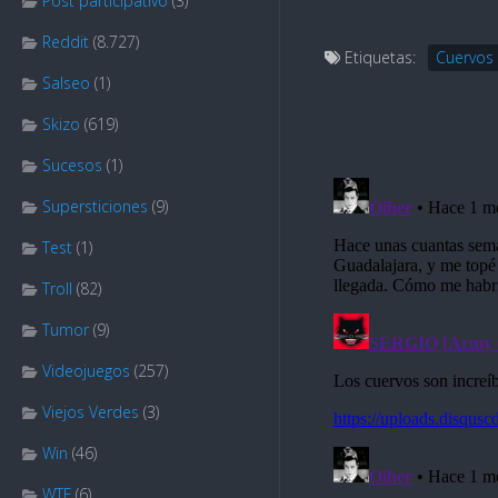
Post participativo
(3)
Reddit
(8.727)
Etiquetas:
Cuervos
Salseo
(1)
Skizo
(619)
Sucesos
(1)
Supersticiones
(9)
Test
(1)
Troll
(82)
Tumor
(9)
Videojuegos
(257)
Viejos Verdes
(3)
Win
(46)
WTF
(6)