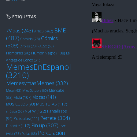
🏷️ ETIQUETAS
BME
7Vidas
(243)
Artículo
(62)
(487)
Cómics
Comida
(73)
(309)
Drojas
(70)
FALSO
(63)
Humor Negro
(108)
Hombres
(90)
La
vintage de Bonox
(81)
MemesEnEspanol
(3210)
MemesymasMemes
(332)
Miérculos
Metal
(63)
MiedOctubre
(60)
Mozas
(141)
Mola
(107)
(83)
MUSITETAS
(117)
MUSICULOS
(93)
NSFW
(122)
Pantallazos
música
(60)
Perrete
(304)
Películas
(111)
(94)
Pin up
(307)
Picante
(117)
Plot
Porculación
twist
(75)
Pollas
(63)