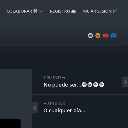
COLABORAR 🛠️
REGISTRO 👥
INICIAR SESIÓN ✅
ENVIAR
APORTE
📝
ENVIAR
REPORTE
🚧
SUGERENCIAS
SIGUIENTE ➡️
💡
No puede ser…😂😅😂😂
⬅️ ANTERIOR
O cualquier día…