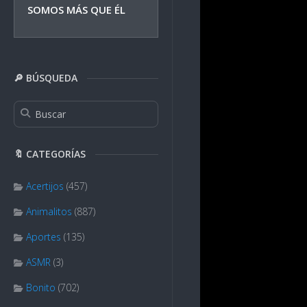
SOMOS MÁS QUE ÉL
🔎 BÚSQUEDA
🔖 CATEGORÍAS
Acertijos
(457)
Animalitos
(887)
Aportes
(135)
ASMR
(3)
Bonito
(702)