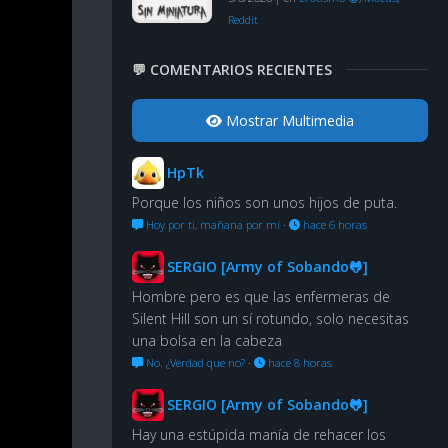
Reddit
💬 COMENTARIOS RECIENTES
Mostrar Multimedia
HpTk
Porque los niños son unos hijos de puta.
Hoy por ti, mañana por mí
·
hace 6 horas
SERGIO [Army of Sobando🐸]
Hombre pero es que las enfermeras de
Silent Hill son un sí rotundo, solo necesitas
una bolsa en la cabeza
No. ¿Verdad que no?
·
hace 8 horas
SERGIO [Army of Sobando🐸]
Hay una estúpida manía de rehacer los