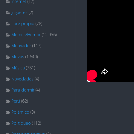
Internet
(17)
Juguetes
(2)
Lore propio
(78)
Memes/Humor
(12.956)
Motivador
(117)
Mozas
(1.640)
Música
(781)
Novedades
(4)
Para dormir
(4)
Perú
(62)
Polémico
(3)
Politiqueo
(112)