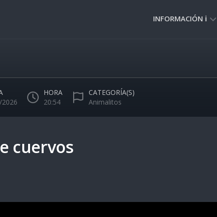
INFORMACIÓN ℹ️
PRIVACIDAD
🔒
NORMAS
DE
A
HORA
CATEGORÍA(S)
USO
/2026
20:54
Animalitos
🚸
e cuervos