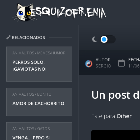
Skip
to
content
🔗 RELACIONADOS
ANIMALITOS
/
MEMES/HUMOR
AUTOR
FECH
PERROS SOLO,
SERGIO
11/06
¡GAVIOTAS NO!
Un post d
ANIMALITOS
/
BONITO
AMOR DE CACHORRITO
Este para
Oiher
ANIMALITOS
/
GATOS
VENGA… PERO SI