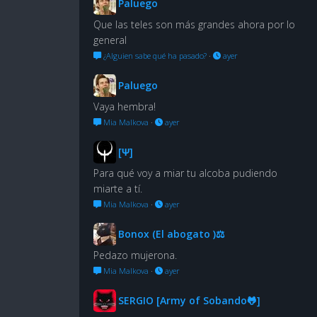
Paluego
Que las teles son más grandes ahora por lo
general
¿Alguien sabe qué ha pasado?
·
ayer
Paluego
Vaya hembra!
Mia Malkova
·
ayer
[Ψ]
Para qué voy a miar tu alcoba pudiendo
miarte a tí.
Mia Malkova
·
ayer
Bonox (El abogato )⚖
Pedazo mujerona.
Mia Malkova
·
ayer
SERGIO [Army of Sobando🐸]