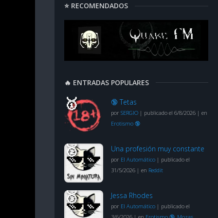
⭐ RECOMENDADOS
🔥 ENTRADAS POPULARES
🔞 Tetas
por
SERGIO
|
publicado el 6/8/2026
|
en
Erotismo 🔞
Una profesión muy constante
por
El Automático
|
publicado el
31/5/2026
|
en
Reddit
Jessa Rhodes
por
El Automático
|
publicado el
3/6/2026
|
en
Erotismo 🔞
,
Mozas
,