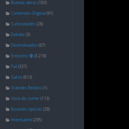
Buenas vibras
(183)
Contenido Original
(91)
Curiosidades
(28)
Debate
(3)
Desmotivador
(67)
Erotismo 🔞
(3.218)
Fail
(337)
Gatos
(813)
Grandes Relatos
(1)
Hora de comer
(113)
Ilusiones ópticas
(28)
Interesante
(295)