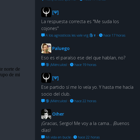
[Ψ]
La respuesta correcta es "Me suda los
cojones"
A los agnosticos les vale vrg 🗿🍷
·
hace 17 horas
Paluego
Eso es el paraíso ese del que hablan, no?
🔞 ¡Miérculos!
·
hace 19 horas
[Ψ]
Ese partido sí me lo veía yo. Y hasta me hacía
socio del club.
🔞 ¡Miérculos!
·
hace 22 horas
Oiher
¡Gracias, Sergio! Me voy a la cama... ¡Buenos
días!
Mi vida en bucle
·
hace 22 horas