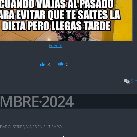
Fuente
3
0
Si
EMBRE·2024
NDADO
,
SERIES
,
VIAJES EN EL TIEMPO