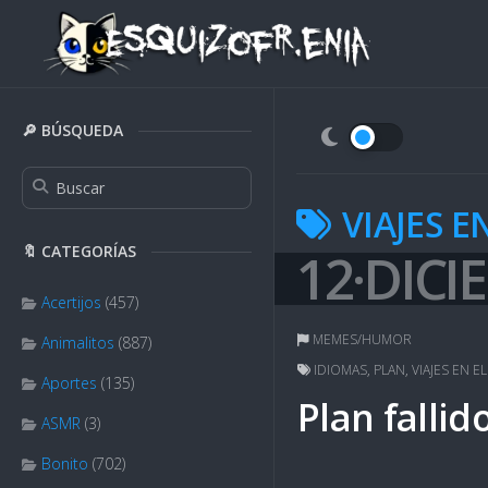
Skip
to
content
🔎 BÚSQUEDA
VIAJES E
🔖 CATEGORÍAS
12·DICI
Acertijos
(457)
MEMES/HUMOR
Animalitos
(887)
IDIOMAS
,
PLAN
,
VIAJES EN E
Aportes
(135)
Plan fallid
ASMR
(3)
Bonito
(702)