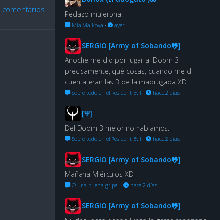
 comentarios
Pedazo mujerona.
Mia Malkova
·
ayer
SERGIO [Army of Sobando🐸]
Anoche me dio por jugar al Doom 3
precisamente, qué cosas, cuando me di
cuenta eran las 3 de la madrugada XD
Sobre todo en el Resident Evil
·
hace 2 días
[Ψ]
Del Doom 3 mejor no hablamos.
Sobre todo en el Resident Evil
·
hace 2 días
SERGIO [Army of Sobando🐸]
Mañana Miérculos XD
O una buena gripe.
·
hace 2 días
SERGIO [Army of Sobando🐸]