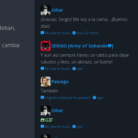
Oiher
¡Gracias, Sergio! Me voy a la cama... ¡Buenos
días!
leban,
Mi vida en bucle
·
hace 22 horas
o cambia
SERGIO [Army of Sobando🐸]
Y aun así siempre tienes un ratito para dejar
saludos y likes, un abrazo, se fuerte!
Mi vida en bucle
·
ayer
Paluego
También
¿Alguien sabe qué ha pasado?
·
ayer
Oiher
GIF
Mi vida en bucle
·
ayer