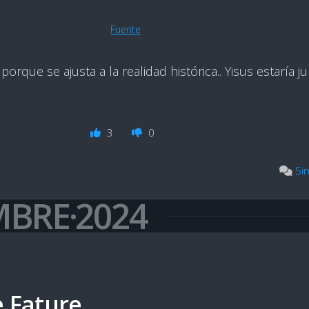
Fuente
rque se ajusta a la realidad histórica.. Yisus estaría 
3
0
Si
MBRE·2024
e Fature