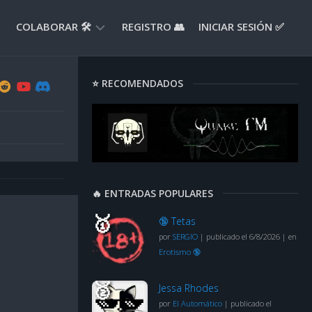
COLABORAR 🛠️
REGISTRO 👥
INICIAR SESIÓN ✅
ENVIAR
⭐ RECOMENDADOS
APORTE
📝
ENVIAR
REPORTE
🚧
SUGERENCIAS
🔥 ENTRADAS POPULARES
💡
🔞 Tetas
por
SERGIO
|
publicado el 6/8/2026
|
en
Erotismo 🔞
Jessa Rhodes
por
El Automático
|
publicado el