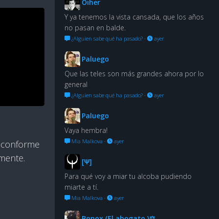
Oiher
Y ya tenemos la vista cansada, que los años
no pasan en balde.
¿Alguien sabe qué ha pasado?
·
ayer
Paluego
Que las teles son más grandes ahora por lo
general
¿Alguien sabe qué ha pasado?
·
ayer
Paluego
Vaya hembra!
Mia Malkova
·
ayer
ro conforme
lmente.
[Ψ]
Para qué voy a miar tu alcoba pudiendo
miarte a tí.
Mia Malkova
·
ayer
Bonox (El abogato )⚖