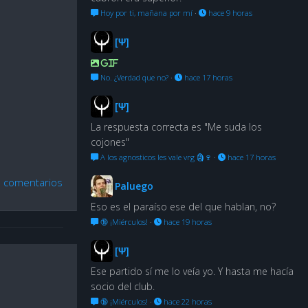
Hoy por ti, mañana por mí
·
hace 9 horas
[Ψ]
GIF
No. ¿Verdad que no?
·
hace 17 horas
[Ψ]
La respuesta correcta es "Me suda los
cojones"
A los agnosticos les vale vrg 🗿🍷
·
hace 17 horas
n comentarios
Paluego
Eso es el paraíso ese del que hablan, no?
🔞 ¡Miérculos!
·
hace 19 horas
[Ψ]
Ese partido sí me lo veía yo. Y hasta me hacía
socio del club.
🔞 ¡Miérculos!
·
hace 22 horas