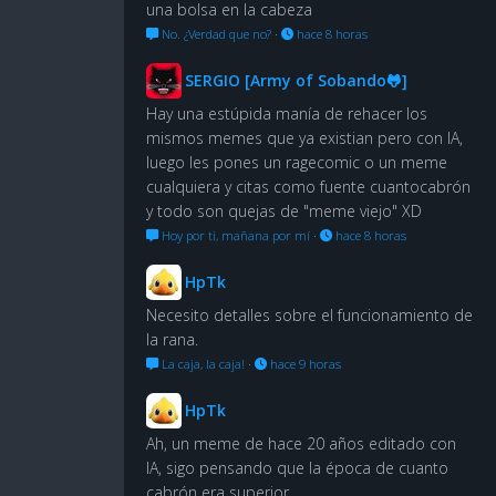
una bolsa en la cabeza
No. ¿Verdad que no?
·
hace 8 horas
SERGIO [Army of Sobando🐸]
Hay una estúpida manía de rehacer los
mismos memes que ya existian pero con IA,
luego les pones un ragecomic o un meme
cualquiera y citas como fuente cuantocabrón
y todo son quejas de "meme viejo" XD
Hoy por ti, mañana por mí
·
hace 8 horas
HpTk
Necesito detalles sobre el funcionamiento de
la rana.
La caja, la caja!
·
hace 9 horas
HpTk
Ah, un meme de hace 20 años editado con
IA, sigo pensando que la época de cuanto
cabrón era superior.