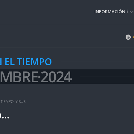
INFORMACIÓN ℹ️
PRIVACIDAD
🔒
NORMAS
DE
N EL TIEMPO
USO
🚸
EMBRE·2024
L TIEMPO
,
YISUS
o…