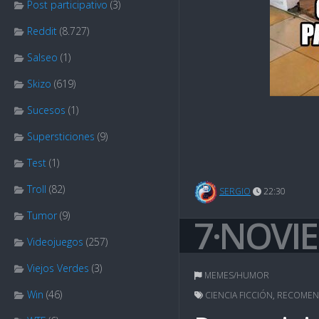
Post participativo
(3)
Reddit
(8.727)
Salseo
(1)
Skizo
(619)
Sucesos
(1)
Supersticiones
(9)
Test
(1)
Troll
(82)
SERGIO
22:30
Tumor
(9)
7·NOVI
Videojuegos
(257)
Viejos Verdes
(3)
MEMES/HUMOR
Win
(46)
CIENCIA FICCIÓN
,
RECOME