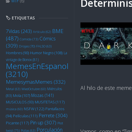
Determini
WTF
(6)
🏷️ ETIQUETAS
BME
7Vidas
(243)
Artículo
(62)
(487)
Cómics
Comida
(73)
(309)
Drojas
(70)
FALSO
(63)
Humor Negro
(108)
Hombres
(90)
La
vintage de Bonox
(81)
MemesEnEspanol
(3210)
MemesymasMemes
(332)
Al hilo de este meme
Miérculos
Metal
(63)
MiedOctubre
(60)
Mozas
(141)
Mola
(107)
(83)
MUSITETAS
(117)
MUSICULOS
(93)
NSFW
(122)
Pantallazos
música
(60)
Perrete
(304)
Películas
(111)
(94)
Pin up
(307)
Picante
(117)
Plot
Porculación
Vamos, como en “Time
twist
(75)
Pollas
(63)