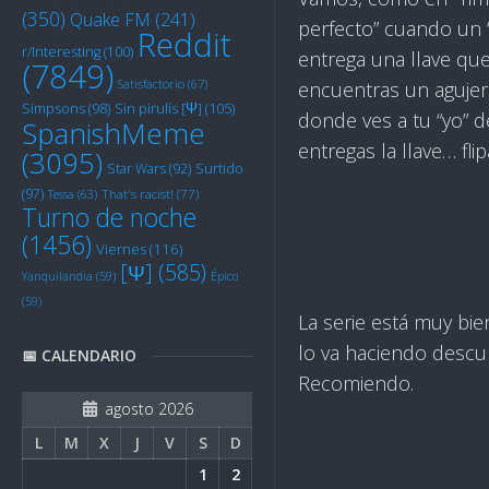
(350)
Quake FM
(241)
perfecto” cuando un “
Reddit
r/Interesting
(100)
entrega una llave que
(7849)
Satisfactorio
(67)
encuentras un aguje
Sin pirulís [Ψ]
(105)
Simpsons
(98)
donde ves a tu “yo” d
SpanishMeme
entregas la llave… flip
(3095)
Star Wars
(92)
Surtido
(97)
Tessa
(63)
That's racist!
(77)
Turno de noche
(1456)
Viernes
(116)
[Ψ]
(585)
Yanquilandia
(59)
Épico
(59)
La serie está muy bie
lo va haciendo descu
📅 CALENDARIO
Recomiendo.
agosto 2026
L
M
X
J
V
S
D
1
2