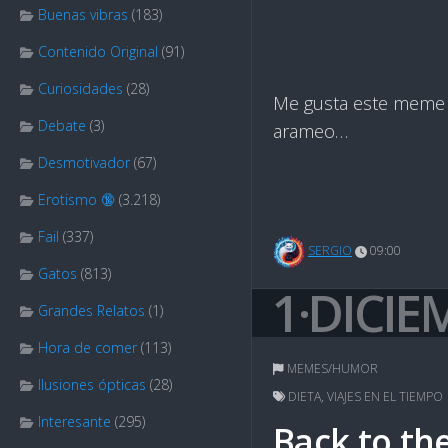
Buenas vibras
(183)
Contenido Original
(91)
Curiosidades
(28)
Me gusta este meme po
Debate
(3)
arameo…
Desmotivador
(67)
Erotismo 🔞
(3.218)
Fail
(337)
SERGIO
09:00
Gatos
(813)
1·DICIE
Grandes Relatos
(1)
Hora de comer
(113)
MEMES/HUMOR
Ilusiones ópticas
(28)
DIETA
,
VIAJES EN EL TIEMPO
Interesante
(295)
Back to th