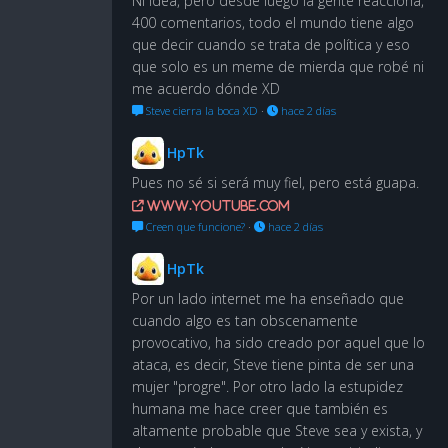
Ni idea, pero desde luego la gente reacciona,
400 comentarios, todo el mundo tiene algo
que decir cuando se trata de política y eso
que solo es un meme de mierda que robé ni
me acuerdo dónde XD
Steve cierra la boca XD
·
hace 2 días
HpTk
Pues no sé si será muy fiel, pero está guapa.
www.youtube.com
Creen que funcione?
·
hace 2 días
HpTk
Por un lado internet me ha enseñado que
cuando algo es tan obscenamente
provocativo, ha sido creado por aquel que lo
ataca, es decir, Steve tiene pinta de ser una
mujer "progre". Por otro lado la estupidez
humana me hace creer que también es
altamente probable que Steve sea y exista, y