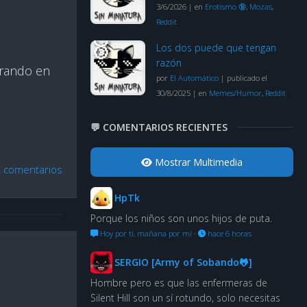
3/6/2026
|
en
Erotismo 🔞
,
Mozas
,
Reddit
Los dos puede que tengan
razón
jurando en
por
El Automático
|
publicado el
30/8/2025
|
en
Memes/Humor
,
Reddit
💬 COMENTARIOS RECIENTES
Mostrar Multimedia
n comentarios
HpTk
Porque los niños son unos hijos de puta.
Hoy por ti, mañana por mí
·
hace 6 horas
SERGIO [Army of Sobando🐸]
Hombre pero es que las enfermeras de
Silent Hill son un sí rotundo, solo necesitas