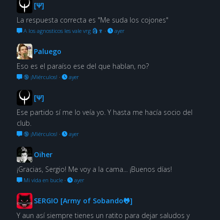
[Ψ]
La respuesta correcta es "Me suda los cojones"
A los agnosticos les vale vrg 🗿🍷
·
ayer
Paluego
Eso es el paraíso ese del que hablan, no?
🔞 ¡Miérculos!
·
ayer
[Ψ]
Ese partido sí me lo veía yo. Y hasta me hacía socio del
club.
🔞 ¡Miérculos!
·
ayer
Oiher
¡Gracias, Sergio! Me voy a la cama... ¡Buenos días!
Mi vida en bucle
·
ayer
SERGIO [Army of Sobando🐸]
Y aun así siempre tienes un ratito para dejar saludos y