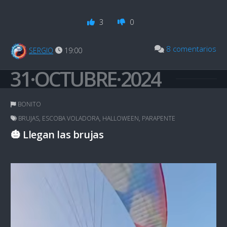
3
0
8 comentarios
SERGIO
19:00
31·OCTUBRE·2024
BONITO
BRUJAS
,
ESCOBA VOLADORA
,
HALLOWEEN
,
PARAPENTE
🎃 Llegan las brujas