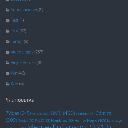
Supersticiones
(9)
Test
(1)
Troll
(82)
Tumor
(9)
Videojuegos
(257)
Viejos Verdes
(3)
Win
(46)
WTF
(6)
🏷️ ETIQUETAS
BME
(490)
Cómics
7Vidas
(245)
Artículo
(62)
Comida
(73)
(309)
Humor Negro
(108)
Hombres
(90)
La vintage
Drojas
(70)
FALSO
(63)
MemesEnEspanol
(3212)