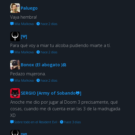
Paluego
Vaya hembra!
Mia Malkova
·
hace 2 días
[Ψ]
Para qué voy a miar tu alcoba pudiendo miarte a tí.
Mia Malkova
·
hace 2 días
Bonox (El abogato )⚖
Pedazo mujerona.
Mia Malkova
·
hace 2 días
SERGIO [Army of Sobando🐸]
Anoche me dio por jugar al Doom 3 precisamente, qué
cosas, cuando me di cuenta eran las 3 de la madrugada
XD
Sobre todo en el Resident Evil
·
hace 3 días
[Ψ]