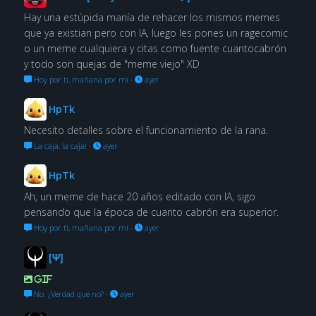
Hay una estúpida manía de rehacer los mismos memes
que ya existian pero con IA, luego les pones un ragecomic
o un meme cualquiera y citas como fuente cuantocabrón
y todo son quejas de "meme viejo" XD
Hoy por ti, mañana por mí
·
ayer
HpTk
Necesito detalles sobre el funcionamiento de la rana.
La caja, la caja!
·
ayer
HpTk
Ah, un meme de hace 20 años editado con IA, sigo
pensando que la época de cuanto cabrón era superior.
Hoy por ti, mañana por mí
·
ayer
[Ψ]
GIF
No. ¿Verdad que no?
·
ayer