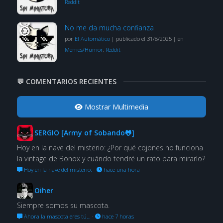
Reddit
No me da mucha confianza
por
El Automático
|
publicado el 31/8/2025
|
en
Memes/Humor
,
Reddit
💬 COMENTARIOS RECIENTES
Mostrar Multimedia
SERGIO [Army of Sobando🐸]
Hoy en la nave del misterio: ¿Por qué cojones no funciona
la vintage de Bonox y cuándo tendré un rato para mirarlo?
Hoy en la nave del misterio:
·
hace una hora
Oiher
Siempre somos su mascota.
Ahora la mascota eres tú…
·
hace 7 horas