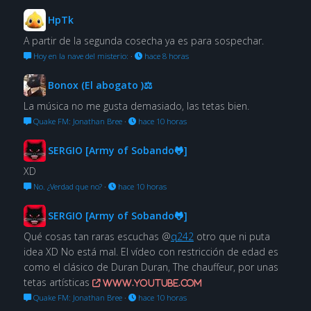
HpTk
A partir de la segunda cosecha ya es para sospechar.
Hoy en la nave del misterio:
·
hace 8 horas
Bonox (El abogato )⚖
La música no me gusta demasiado, las tetas bien.
Quake FM: Jonathan Bree
·
hace 10 horas
SERGIO [Army of Sobando🐸]
XD
No. ¿Verdad que no?
·
hace 10 horas
SERGIO [Army of Sobando🐸]
Qué cosas tan raras escuchas @
q242
otro que ni puta
idea XD No está mal. El vídeo con restricción de edad es
como el clásico de Duran Duran, The chauffeur, por unas
tetas artísticas
www.youtube.com
Quake FM: Jonathan Bree
·
hace 10 horas