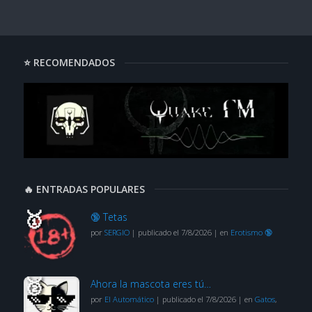
⭐ RECOMENDADOS
🔥 ENTRADAS POPULARES
🔞 Tetas
por
SERGIO
|
publicado el 7/8/2026
|
en
Erotismo 🔞
Ahora la mascota eres tú…
por
El Automático
|
publicado el 7/8/2026
|
en
Gatos
,