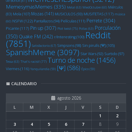
de Bonox
(81)
MemesymasMemes
(335)
Miérculos
Metal
(63)
MiedOctubre
(60)
Mozas
(141)
Mola
(107)
MUSITETAS
(117)
(83)
MUSICULOS
(93)
música
Perrete
(304)
NSFW
(122)
Películas
(111)
Pantallazos
(94)
(60)
Porculación
Pin up
(307)
Picante
(117)
Plot twist
(75)
Pollas
(63)
Reddit
(350)
Quake FM
(242)
r/Interesting
(100)
(7851)
Sin pirulís [Ψ]
(105)
Simpsons
(98)
Satisfactorio
(67)
SpanishMeme
(3097)
Star Wars
(92)
Surtido
(97)
Turno de noche
(1456)
Tessa
(63)
That's racist!
(77)
[Ψ]
(586)
Viernes
(116)
Yanquilandia
(59)
Épico
(59)
📅 CALENDARIO
agosto 2026
L
M
X
J
V
S
D
1
2
3
4
5
6
7
8
9