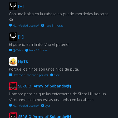
[Ψ]
Con una bolsa en la cabeza no puedo morderles las tetas
😂
No. ¿Verdad que no?
·
hace 11 horas
[Ψ]
El puterío es infinito. Viva el puterío!
🔞 Tetas
·
hace 15 horas
HpTk
Porque los niños son unos hijos de puta.
Hoy por ti, mañana por mí
·
ayer
SERGIO [Army of Sobando🐸]
Hombre pero es que las enfermeras de Silent Hill son un
sí rotundo, solo necesitas una bolsa en la cabeza
No. ¿Verdad que no?
·
ayer
SERGIO [Army of Sobando🐸]