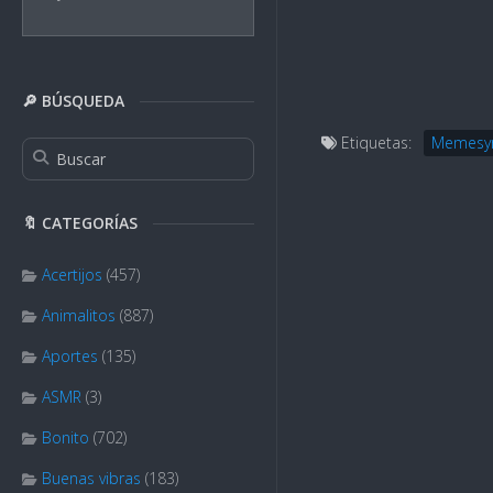
🔎 BÚSQUEDA
Etiquetas:
Memesy
🔖 CATEGORÍAS
Acertijos
(457)
Animalitos
(887)
Aportes
(135)
ASMR
(3)
Bonito
(702)
Buenas vibras
(183)