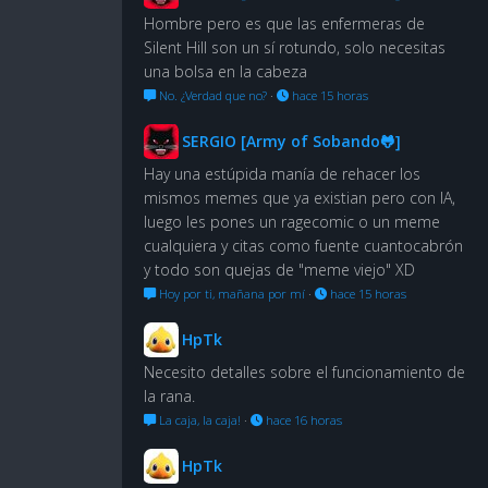
Hombre pero es que las enfermeras de
Silent Hill son un sí rotundo, solo necesitas
una bolsa en la cabeza
No. ¿Verdad que no?
·
hace 15 horas
SERGIO [Army of Sobando🐸]
Hay una estúpida manía de rehacer los
mismos memes que ya existian pero con IA,
luego les pones un ragecomic o un meme
cualquiera y citas como fuente cuantocabrón
y todo son quejas de "meme viejo" XD
Hoy por ti, mañana por mí
·
hace 15 horas
HpTk
Necesito detalles sobre el funcionamiento de
la rana.
La caja, la caja!
·
hace 16 horas
HpTk