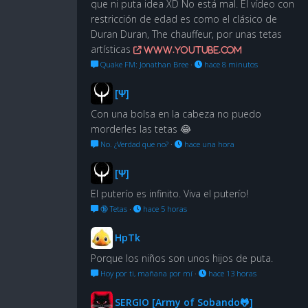
que ni puta idea XD No está mal. El vídeo con
restricción de edad es como el clásico de
Duran Duran, The chauffeur, por unas tetas
artísticas
www.youtube.com
Quake FM: Jonathan Bree
·
hace 8 minutos
[Ψ]
Con una bolsa en la cabeza no puedo
morderles las tetas 😂
No. ¿Verdad que no?
·
hace una hora
[Ψ]
El puterío es infinito. Viva el puterío!
🔞 Tetas
·
hace 5 horas
HpTk
Porque los niños son unos hijos de puta.
Hoy por ti, mañana por mí
·
hace 13 horas
SERGIO [Army of Sobando🐸]