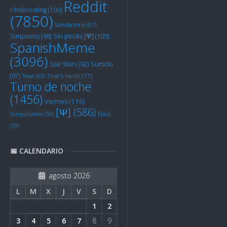
Reddit
r/Interesting
(100)
(7850)
Satisfactorio
(67)
Sin pirulís [Ψ]
(105)
Simpsons
(98)
SpanishMeme
(3096)
Star Wars
(92)
Surtido
(97)
Tessa
(63)
That's racist!
(77)
Turno de noche
(1456)
Viernes
(116)
[Ψ]
(586)
Yanquilandia
(59)
Épico
(59)
📅 CALENDARIO
agosto 2026
L
M
X
J
V
S
D
1
2
3
4
5
6
7
8
9