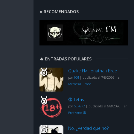
⭐ RECOMENDADOS
🔥 ENTRADAS POPULARES
Quake FM: Jonathan Bree
por
[Q]
|
publicado el 7/8/2026
|
en
Memes/Humor
🔞 Tetas
por
SERGIO
|
publicado el 6/8/2026
|
en
Erotismo 🔞
No. ¿Verdad que no?