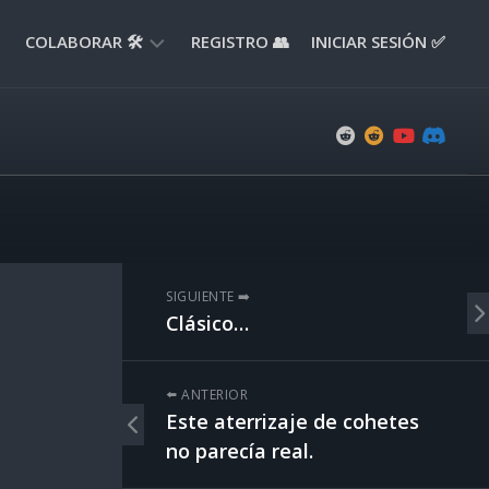
COLABORAR 🛠️
REGISTRO 👥
INICIAR SESIÓN ✅
ENVIAR
APORTE
📝
ENVIAR
REPORTE
🚧
SUGERENCIAS
SIGUIENTE ➡️
💡
Clásico…
⬅️ ANTERIOR
Este aterrizaje de cohetes
no parecía real.