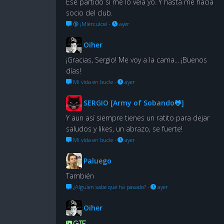
Ese partido sí me lo veía yo. Y hasta me hacía
socio del club.
🔞 ¡Miérculos!
·
ayer
Oiher
¡Gracias, Sergio! Me voy a la cama... ¡Buenos
días!
Mi vida en bucle
·
ayer
SERGIO [Army of Sobando🐸]
Y aun así siempre tienes un ratito para dejar
saludos y likes, un abrazo, se fuerte!
Mi vida en bucle
·
ayer
Paluego
También
¿Alguien sabe qué ha pasado?
·
ayer
Oiher
GIF