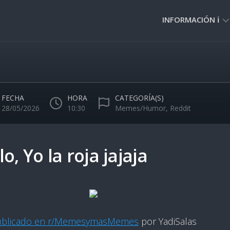
INFORMACIÓN ℹ️
PRIVACIDAD
🔒
NORMAS
DE
FECHA
HORA
CATEGORÍA(S)
USO
28/05/2026
10:30
Memes/Humor
,
Reddit
🚸
o, Yo la roja jajaja
ublicado en r/MemesymasMemes
por YadiSalas