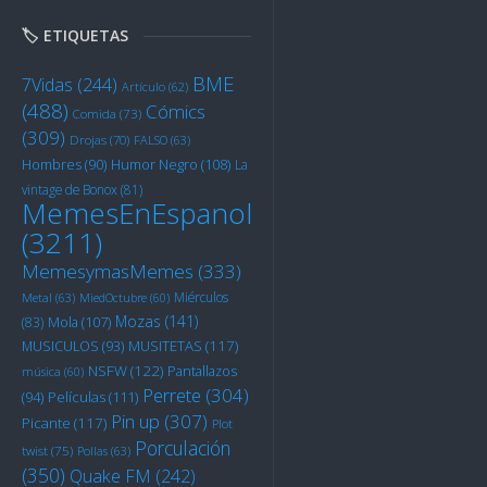
🏷️ ETIQUETAS
BME
7Vidas
(244)
Artículo
(62)
(488)
Cómics
Comida
(73)
(309)
Drojas
(70)
FALSO
(63)
Humor Negro
(108)
Hombres
(90)
La
vintage de Bonox
(81)
MemesEnEspanol
(3211)
MemesymasMemes
(333)
Miérculos
Metal
(63)
MiedOctubre
(60)
Mozas
(141)
Mola
(107)
(83)
MUSITETAS
(117)
MUSICULOS
(93)
NSFW
(122)
Pantallazos
música
(60)
Perrete
(304)
Películas
(111)
(94)
Pin up
(307)
Picante
(117)
Plot
Porculación
twist
(75)
Pollas
(63)
(350)
Quake FM
(242)