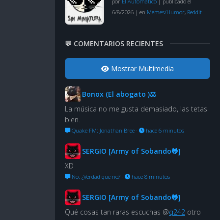
por
El Automático
|
publicado el
6/8/2026
|
en
Memes/Humor
,
Reddit
💬 COMENTARIOS RECIENTES
Mostrar Multimedia
Bonox (El abogato )⚖
La música no me gusta demasiado, las tetas
bien.
Quake FM: Jonathan Bree
·
hace 6 minutos
SERGIO [Army of Sobando🐸]
XD
No. ¿Verdad que no?
·
hace 8 minutos
SERGIO [Army of Sobando🐸]
Qué cosas tan raras escuchas @
q242
otro