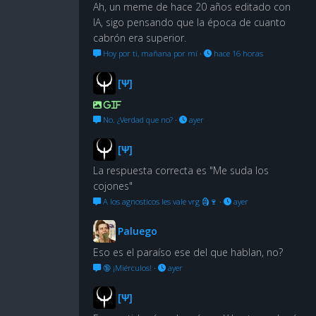
Ah, un meme de hace 20 años editado con
IA, sigo pensando que la época de cuanto
cabrón era superior.
Hoy por ti, mañana por mí
·
hace 16 horas
[Ψ]
GIF
No. ¿Verdad que no?
·
ayer
[Ψ]
La respuesta correcta es "Me suda los
cojones"
A los agnosticos les vale vrg 🗿🍷
·
ayer
Paluego
Eso es el paraíso ese del que hablan, no?
🔞 ¡Miérculos!
·
ayer
[Ψ]