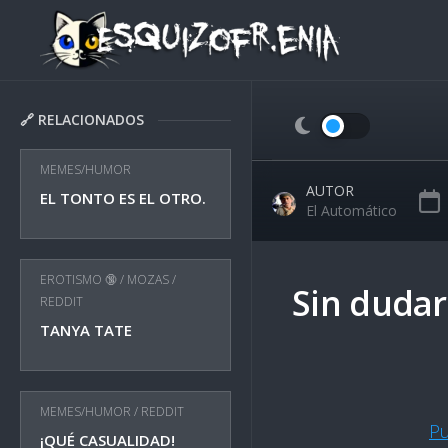
Skip
to
content
🔗 RELACIONADOS
MEMES/HUMOR
AUTOR
EL TONTO ES EL OTRO.
El Automático
EROTISMO 🔞
/
MOZAS
/
Sin dudarl
REDDIT
TANYA TATE
MEMES/HUMOR
/
REDDIT
P
¡QUÉ CASUALIDAD!