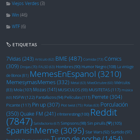
Viejos Verdes
(3)
Win
(46)
WTF
(6)
🏷️ ETIQUETAS
BME
(487)
Cómics
7Vidas
(243)
Artículo
(62)
Comida
(73)
(309)
Humor Negro
(108)
Hombres
(90)
La vintage
Drojas
(70)
FALSO
(63)
MemesEnEspanol
(3210)
de Bonox
(81)
MemesymasMemes
(332)
Miérculos
Metal
(63)
MiedOctubre
(60)
Mozas
(141)
Mola
(107)
MUSITETAS
(117)
(83)
MUSICULOS
(93)
música
Perrete
(304)
NSFW
(122)
Películas
(111)
Pantallazos
(94)
(60)
Porculación
Pin up
(307)
Picante
(117)
Plot twist
(75)
Pollas
(63)
Reddit
(350)
Quake FM
(241)
r/Interesting
(100)
(7847)
Sin pirulís [Ψ]
(105)
Simpsons
(98)
Satisfactorio
(67)
SpanishMeme
(3095)
Star Wars
(92)
Surtido
(97)
Turno de noche
(1454)