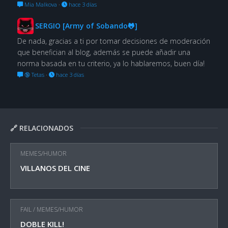
Mia Malkova
·
hace 3 días
SERGIO [Army of Sobando🐸]
De nada, gracias a ti por tomar decisiones de moderación
que benefician al blog, además se puede añadir una
norma basada en tu criterio, ya lo hablaremos, buen día!
🔞 Tetas
·
hace 3 días
🔗 RELACIONADOS
MEMES/HUMOR
VILLANOS DEL CINE
FAIL
/
MEMES/HUMOR
DOBLE KILL!