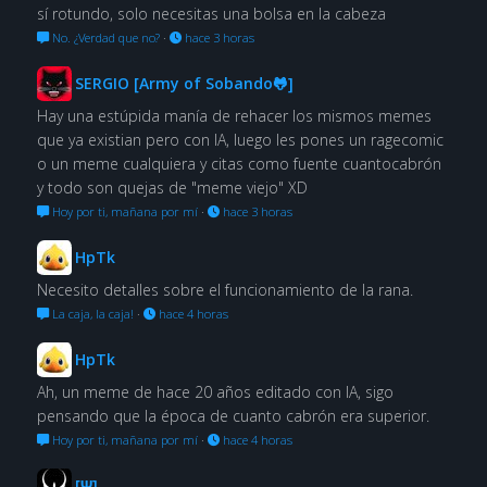
sí rotundo, solo necesitas una bolsa en la cabeza
No. ¿Verdad que no?
·
hace 3 horas
SERGIO [Army of Sobando🐸]
Hay una estúpida manía de rehacer los mismos memes
que ya existian pero con IA, luego les pones un ragecomic
o un meme cualquiera y citas como fuente cuantocabrón
y todo son quejas de "meme viejo" XD
Hoy por ti, mañana por mí
·
hace 3 horas
HpTk
Necesito detalles sobre el funcionamiento de la rana.
La caja, la caja!
·
hace 4 horas
HpTk
Ah, un meme de hace 20 años editado con IA, sigo
pensando que la época de cuanto cabrón era superior.
Hoy por ti, mañana por mí
·
hace 4 horas
[Ψ]