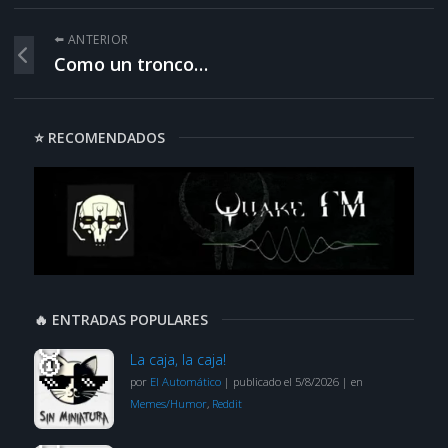
⬅️ ANTERIOR
Como un tronco…
⭐ RECOMENDADOS
🔥 ENTRADAS POPULARES
La caja, la caja!
por
El Automático
|
publicado el 5/8/2026
|
en
Memes/Humor
,
Reddit