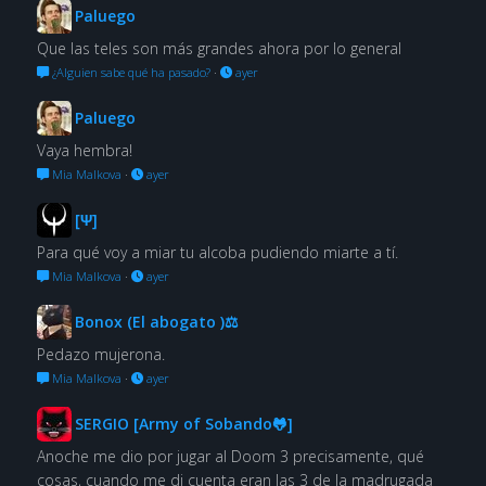
Paluego
Que las teles son más grandes ahora por lo general
¿Alguien sabe qué ha pasado?
·
ayer
Paluego
Vaya hembra!
Mia Malkova
·
ayer
[Ψ]
Para qué voy a miar tu alcoba pudiendo miarte a tí.
Mia Malkova
·
ayer
Bonox (El abogato )⚖
Pedazo mujerona.
Mia Malkova
·
ayer
SERGIO [Army of Sobando🐸]
Anoche me dio por jugar al Doom 3 precisamente, qué
cosas, cuando me di cuenta eran las 3 de la madrugada