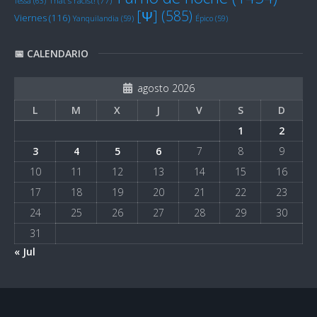
Tessa
(63)
That's racist!
(77)
[Ψ]
(585)
Viernes
(116)
Yanquilandia
(59)
Épico
(59)
📅 CALENDARIO
agosto 2026
L
M
X
J
V
S
D
1
2
3
4
5
6
7
8
9
10
11
12
13
14
15
16
17
18
19
20
21
22
23
24
25
26
27
28
29
30
31
« Jul