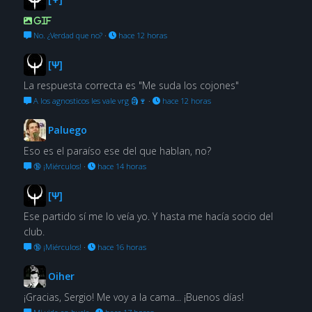
GIF
No. ¿Verdad que no?
·
hace 12 horas
[Ψ]
La respuesta correcta es "Me suda los cojones"
A los agnosticos les vale vrg 🗿🍷
·
hace 12 horas
Paluego
Eso es el paraíso ese del que hablan, no?
🔞 ¡Miérculos!
·
hace 14 horas
[Ψ]
Ese partido sí me lo veía yo. Y hasta me hacía socio del
club.
🔞 ¡Miérculos!
·
hace 16 horas
Oiher
¡Gracias, Sergio! Me voy a la cama... ¡Buenos días!