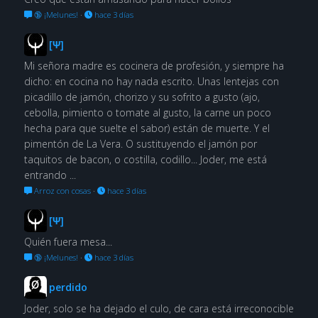
🔞 ¡Melunes!
·
hace 3 días
[Ψ]
Mi señora madre es cocinera de profesión, y siempre ha
dicho: en cocina no hay nada escrito. Unas lentejas con
picadillo de jamón, chorizo y su sofrito a gusto (ajo,
cebolla, pimiento o tomate al gusto, la carne un poco
hecha para que suelte el sabor) están de muerte. Y el
pimentón de La Vera. O sustituyendo el jamón por
taquitos de bacon, o costilla, codillo... Joder, me está
entrando ...
Arroz con cosas
·
hace 3 días
[Ψ]
Quién fuera mesa...
🔞 ¡Melunes!
·
hace 3 días
perdido
Joder, solo se ha dejado el culo, de cara está irreconocible