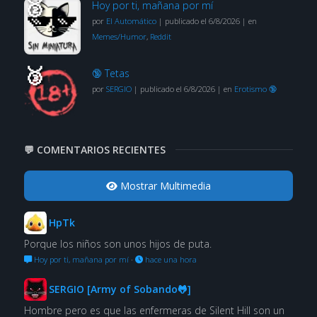
Hoy por ti, mañana por mí
por
El Automático
|
publicado el 6/8/2026
|
en
Memes/Humor
,
Reddit
🔞 Tetas
por
SERGIO
|
publicado el 6/8/2026
|
en
Erotismo 🔞
💬 COMENTARIOS RECIENTES
Mostrar Multimedia
HpTk
Porque los niños son unos hijos de puta.
Hoy por ti, mañana por mí
·
hace una hora
SERGIO [Army of Sobando🐸]
Hombre pero es que las enfermeras de Silent Hill son un