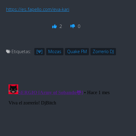
https://es.fapello.com/eva-kari
2
0
Etiquetas:
[Ψ]
Mozas
Quake FM
Zorrerío DJ