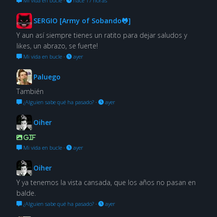
Mi vida en bucle
·
hace 17 horas
SERGIO [Army of Sobando🐸]
Y aun así siempre tienes un ratito para dejar saludos y
likes, un abrazo, se fuerte!
Mi vida en bucle
·
ayer
Paluego
También
¿Alguien sabe qué ha pasado?
·
ayer
Oiher
GIF
Mi vida en bucle
·
ayer
Oiher
Y ya tenemos la vista cansada, que los años no pasan en
balde.
¿Alguien sabe qué ha pasado?
·
ayer