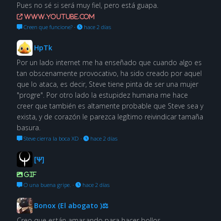
Pues no sé si será muy fiel, pero está guapa.
www.youtube.com
Creen que funcione?
·
hace 2 días
HpTk
Por un lado internet me ha enseñado que cuando algo es
tan obscenamente provocativo, ha sido creado por aquel
que lo ataca, es decir, Steve tiene pinta de ser una mujer
"progre". Por otro lado la estupidez humana me hace
creer que también es altamente probable que Steve sea y
exista, y de corazón le parezca legítimo reivindicar tamaña
basura.
Steve cierra la boca XD
·
hace 2 días
[Ψ]
GIF
O una buena gripe.
·
hace 2 días
Bonox (El abogato )⚖
Creo que están amasando para hacer bollos