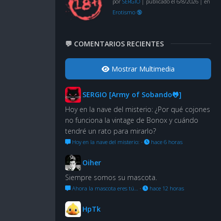
por
SERGIO
|
publicado el 6/8/2026
|
en
Erotismo 🔞
💬 COMENTARIOS RECIENTES
Mostrar Multimedia
SERGIO [Army of Sobando🐸]
Hoy en la nave del misterio: ¿Por qué cojones
no funciona la vintage de Bonox y cuándo
tendré un rato para mirarlo?
Hoy en la nave del misterio:
·
hace 6 horas
Oiher
Siempre somos su mascota.
Ahora la mascota eres tú…
·
hace 12 horas
HpTk