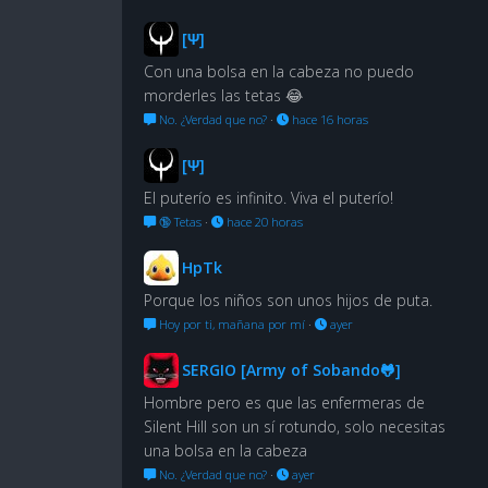
[Ψ]
Con una bolsa en la cabeza no puedo
morderles las tetas 😂
No. ¿Verdad que no?
·
hace 16 horas
[Ψ]
El puterío es infinito. Viva el puterío!
🔞 Tetas
·
hace 20 horas
HpTk
Porque los niños son unos hijos de puta.
Hoy por ti, mañana por mí
·
ayer
SERGIO [Army of Sobando🐸]
Hombre pero es que las enfermeras de
Silent Hill son un sí rotundo, solo necesitas
una bolsa en la cabeza
No. ¿Verdad que no?
·
ayer