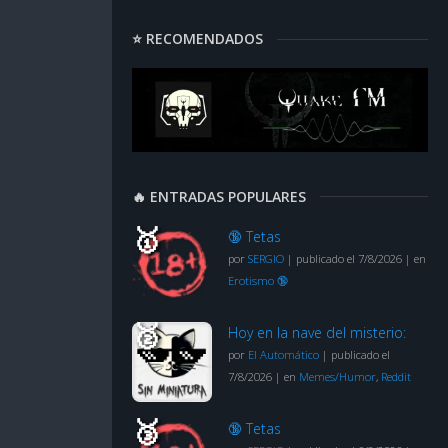
⭐ RECOMENDADOS
🔥 ENTRADAS POPULARES
🔞 Tetas
por
SERGIO
|
publicado el 7/8/2026
|
en
Erotismo 🔞
Hoy en la nave del misterio:
por
El Automático
|
publicado el
7/8/2026
|
en
Memes/Humor
,
Reddit
🔞 Tetas