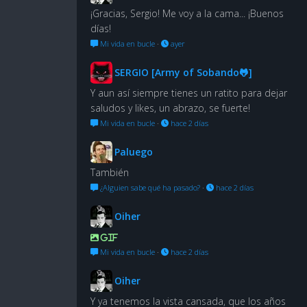
¡Gracias, Sergio! Me voy a la cama... ¡Buenos
días!
Mi vida en bucle
·
ayer
SERGIO [Army of Sobando🐸]
Y aun así siempre tienes un ratito para dejar
saludos y likes, un abrazo, se fuerte!
Mi vida en bucle
·
hace 2 días
Paluego
También
¿Alguien sabe qué ha pasado?
·
hace 2 días
Oiher
GIF
Mi vida en bucle
·
hace 2 días
Oiher
Y ya tenemos la vista cansada, que los años