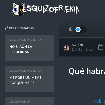
Skip
to
content
🔗 RELACIONADOS
MEMES/HUMOR
/
REDDIT
AUTOR
NO SI AÚN LA
El Automático
RECUERDAN…
Qué habrá
MEMES/HUMOR
/
REDDIT
ME ROBÉ UN MEME
PORQUE ME REÍ
Publi
MEMES/HUMOR