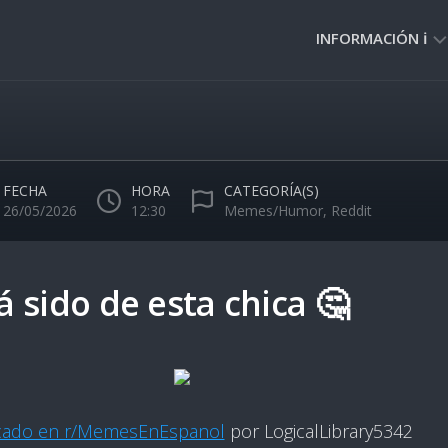
INFORMACIÓN ℹ️
PRIVACIDAD
🔒
NORMAS
DE
FECHA
HORA
CATEGORÍA(S)
USO
26/05/2026
12:30
Memes/Humor
,
Reddit
🚸
 sido de esta chica 🤔
cado en r/MemesEnEspanol
por LogicalLibrary5342