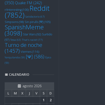
(350)
Quake FM
(242)
Reddit
r/Interesting
(100)
(7852)
Satisfactorio
(67)
Sin pirulís [Ψ]
(105)
Simpsons
(98)
SpanishMeme
(3098)
Star Wars
(92)
Surtido
(97)
Tessa
(63)
That's racist!
(77)
Turno de noche
(1457)
Viernes
(116)
[Ψ]
(586)
Yanquilandia
(59)
Épico
(59)
📅 CALENDARIO
agosto 2026
L
M
X
J
V
S
D
1
2