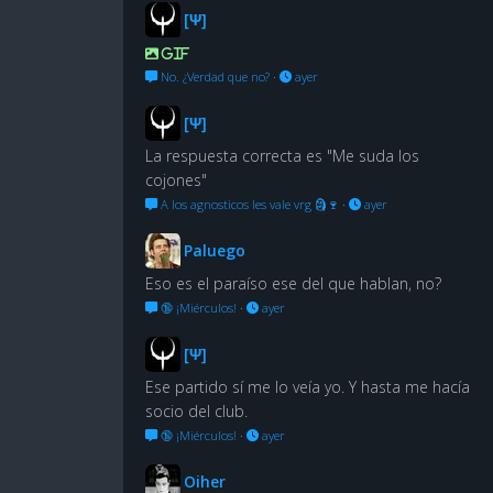
[Ψ]
GIF
No. ¿Verdad que no?
·
ayer
[Ψ]
La respuesta correcta es "Me suda los
cojones"
A los agnosticos les vale vrg 🗿🍷
·
ayer
Paluego
Eso es el paraíso ese del que hablan, no?
🔞 ¡Miérculos!
·
ayer
[Ψ]
Ese partido sí me lo veía yo. Y hasta me hacía
socio del club.
🔞 ¡Miérculos!
·
ayer
Oiher