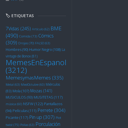
🏷️ ETIQUETAS
BME
7Vidas
(245)
Artículo
(62)
(490)
Cómics
Comida
(73)
(309)
Drojas
(70)
FALSO
(63)
Humor Negro
(108)
Hombres
(90)
La
vintage de Bonox
(81)
MemesEnEspanol
(3212)
MemesymasMemes
(335)
Miérculos
Metal
(63)
MiedOctubre
(60)
Mozas
(141)
Mola
(107)
(83)
MUSITETAS
(117)
MUSICULOS
(93)
NSFW
(122)
Pantallazos
música
(60)
Perrete
(304)
Películas
(111)
(94)
Pin up
(307)
Picante
(117)
Plot
Porculación
twist
(75)
Pollas
(63)