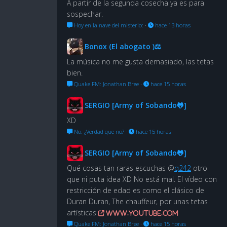
A partir de la segunda cosecha ya es para
sospechar.
Hoy en la nave del misterio:
·
hace 13 horas
Bonox (El abogato )⚖
La música no me gusta demasiado, las tetas
bien.
Quake FM: Jonathan Bree
·
hace 15 horas
SERGIO [Army of Sobando🐸]
XD
No. ¿Verdad que no?
·
hace 15 horas
SERGIO [Army of Sobando🐸]
Qué cosas tan raras escuchas @
q242
otro
que ni puta idea XD No está mal. El vídeo con
restricción de edad es como el clásico de
Duran Duran, The chauffeur, por unas tetas
artísticas
www.youtube.com
Quake FM: Jonathan Bree
·
hace 15 horas