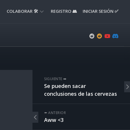
COLABORAR 🛠️
REGISTRO 👥
INICIAR SESIÓN ✅
ENVIAR
APORTE
📝
ENVIAR
REPORTE
🚧
SUGERENCIAS
SIGUIENTE ➡️
💡
Se pueden sacar
conclusiones de las cervezas
⬅️ ANTERIOR
Aww <3