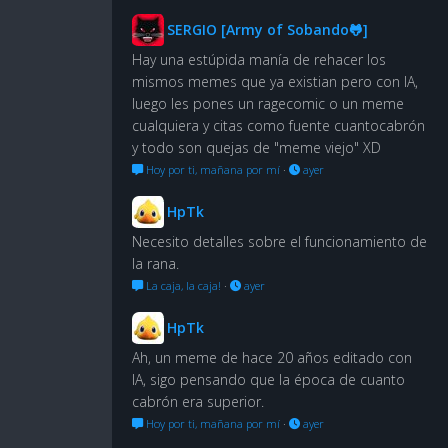
SERGIO [Army of Sobando🐸]
Hay una estúpida manía de rehacer los
mismos memes que ya existian pero con IA,
luego les pones un ragecomic o un meme
cualquiera y citas como fuente cuantocabrón
y todo son quejas de "meme viejo" XD
Hoy por ti, mañana por mí
·
ayer
HpTk
Necesito detalles sobre el funcionamiento de
la rana.
La caja, la caja!
·
ayer
HpTk
Ah, un meme de hace 20 años editado con
IA, sigo pensando que la época de cuanto
cabrón era superior.
Hoy por ti, mañana por mí
·
ayer