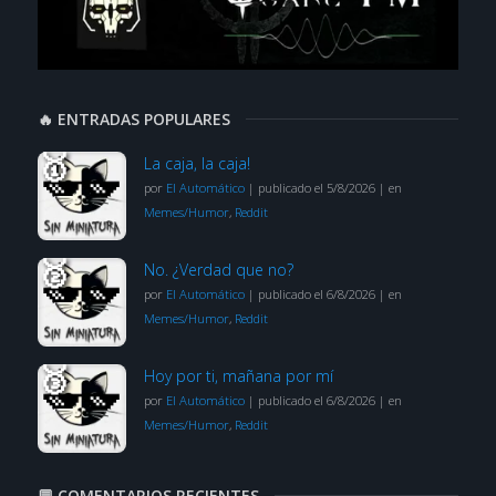
🔥 ENTRADAS POPULARES
La caja, la caja!
por
El Automático
|
publicado el 5/8/2026
|
en
Memes/Humor
,
Reddit
No. ¿Verdad que no?
por
El Automático
|
publicado el 6/8/2026
|
en
Memes/Humor
,
Reddit
Hoy por ti, mañana por mí
por
El Automático
|
publicado el 6/8/2026
|
en
Memes/Humor
,
Reddit
💬 COMENTARIOS RECIENTES