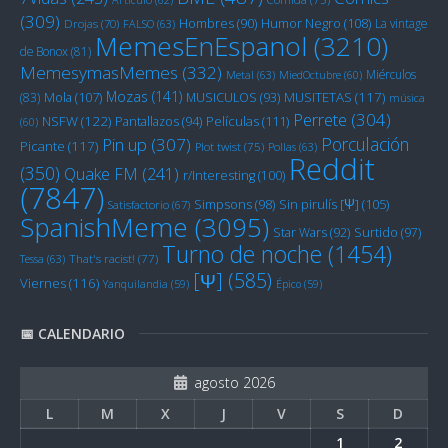
(309)
Humor Negro
(108)
Hombres
(90)
La vintage
Drojas
(70)
FALSO
(63)
MemesEnEspanol
(3210)
de Bonox
(81)
MemesymasMemes
(332)
Miérculos
Metal
(63)
MiedOctubre
(60)
Mozas
(141)
Mola
(107)
MUSITETAS
(117)
(83)
MUSICULOS
(93)
música
Perrete
(304)
NSFW
(122)
Películas
(111)
Pantallazos
(94)
(60)
Porculación
Pin up
(307)
Picante
(117)
Plot twist
(75)
Pollas
(63)
Reddit
(350)
Quake FM
(241)
r/Interesting
(100)
(7847)
Sin pirulís [Ψ]
(105)
Simpsons
(98)
Satisfactorio
(67)
SpanishMeme
(3095)
Star Wars
(92)
Surtido
(97)
Turno de noche
(1454)
Tessa
(63)
That's racist!
(77)
[Ψ]
(585)
Viernes
(116)
Yanquilandia
(59)
Épico
(59)
📅 CALENDARIO
agosto 2026
L
M
X
J
V
S
D
1
2