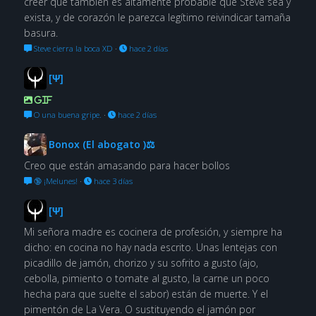
creer que también es altamente probable que Steve sea y
exista, y de corazón le parezca legítimo reivindicar tamaña
basura.
Steve cierra la boca XD
·
hace 2 días
[Ψ]
GIF
O una buena gripe.
·
hace 2 días
Bonox (El abogato )⚖
Creo que están amasando para hacer bollos
🔞 ¡Melunes!
·
hace 3 días
[Ψ]
Mi señora madre es cocinera de profesión, y siempre ha
dicho: en cocina no hay nada escrito. Unas lentejas con
picadillo de jamón, chorizo y su sofrito a gusto (ajo,
cebolla, pimiento o tomate al gusto, la carne un poco
hecha para que suelte el sabor) están de muerte. Y el
pimentón de La Vera. O sustituyendo el jamón por