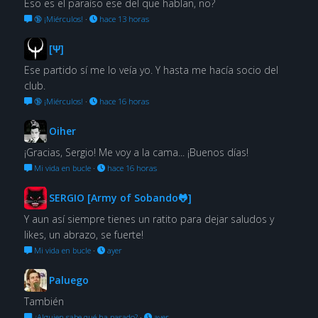
Eso es el paraíso ese del que hablan, no?
🔞 ¡Miérculos!
·
hace 13 horas
[Ψ]
Ese partido sí me lo veía yo. Y hasta me hacía socio del
club.
🔞 ¡Miérculos!
·
hace 16 horas
Oiher
¡Gracias, Sergio! Me voy a la cama... ¡Buenos días!
Mi vida en bucle
·
hace 16 horas
SERGIO [Army of Sobando🐸]
Y aun así siempre tienes un ratito para dejar saludos y
likes, un abrazo, se fuerte!
Mi vida en bucle
·
ayer
Paluego
También
¿Alguien sabe qué ha pasado?
·
ayer