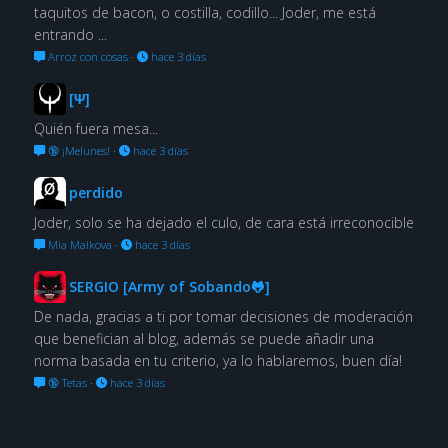
taquitos de bacon, o costilla, codillo... Joder, me está
entrando ...
Arroz con cosas
·
hace 3 días
[Ψ]
Quién fuera mesa...
🔞 ¡Melunes!
·
hace 3 días
perdido
Joder, solo se ha dejado el culo, de cara está irreconocible
Mia Malkova
·
hace 3 días
SERGIO [Army of Sobando🐸]
De nada, gracias a ti por tomar decisiones de moderación
que benefician al blog, además se puede añadir una
norma basada en tu criterio, ya lo hablaremos, buen día!
🔞 Tetas
·
hace 3 días