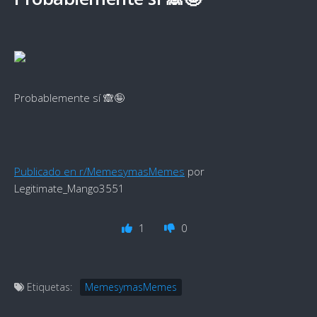
Probablemente sí 🙈🤪
Publicado en r/MemesymasMemes
por
Legitimate_Mango3551
1
0
Etiquetas:
MemesymasMemes