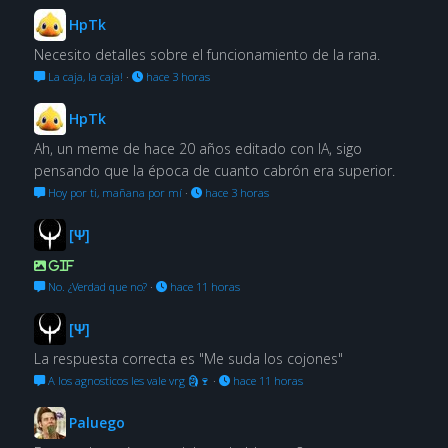
HpTk
Necesito detalles sobre el funcionamiento de la rana.
La caja, la caja!
·
hace 3 horas
HpTk
Ah, un meme de hace 20 años editado con IA, sigo
pensando que la época de cuanto cabrón era superior.
Hoy por ti, mañana por mí
·
hace 3 horas
[Ψ]
GIF
No. ¿Verdad que no?
·
hace 11 horas
[Ψ]
La respuesta correcta es "Me suda los cojones"
A los agnosticos les vale vrg 🗿🍷
·
hace 11 horas
Paluego