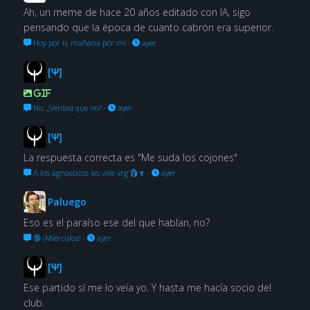
Ah, un meme de hace 20 años editado con IA, sigo
pensando que la época de cuanto cabrón era superior.
Hoy por ti, mañana por mí
·
ayer
[Ψ]
GIF
No. ¿Verdad que no?
·
ayer
[Ψ]
La respuesta correcta es "Me suda los cojones"
A los agnosticos les vale vrg 🗿🍷
·
ayer
Paluego
Eso es el paraíso ese del que hablan, no?
🔞 ¡Miérculos!
·
ayer
[Ψ]
Ese partido sí me lo veía yo. Y hasta me hacía socio del
club.