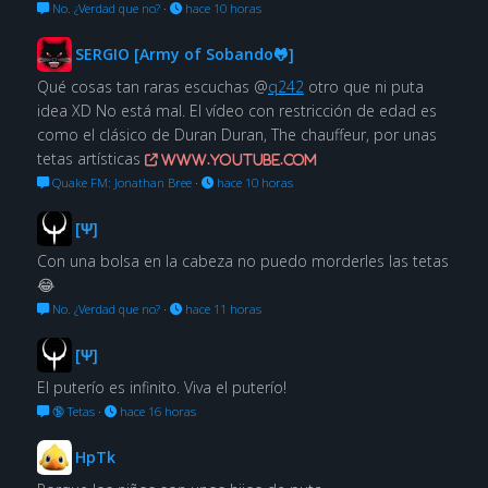
No. ¿Verdad que no?
·
hace 10 horas
SERGIO [Army of Sobando🐸]
Qué cosas tan raras escuchas @
q242
otro que ni puta
idea XD No está mal. El vídeo con restricción de edad es
como el clásico de Duran Duran, The chauffeur, por unas
tetas artísticas
www.youtube.com
Quake FM: Jonathan Bree
·
hace 10 horas
[Ψ]
Con una bolsa en la cabeza no puedo morderles las tetas
😂
No. ¿Verdad que no?
·
hace 11 horas
[Ψ]
El puterío es infinito. Viva el puterío!
🔞 Tetas
·
hace 16 horas
HpTk