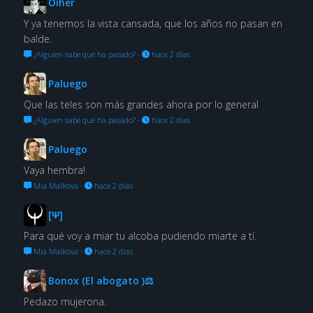
Oiher
Y ya tenemos la vista cansada, que los años no pasan en
balde.
¿Alguien sabe qué ha pasado?
·
hace 2 días
Paluego
Que las teles son más grandes ahora por lo general
¿Alguien sabe qué ha pasado?
·
hace 2 días
Paluego
Vaya hembra!
Mia Malkova
·
hace 2 días
[Ψ]
Para qué voy a miar tu alcoba pudiendo miarte a tí.
Mia Malkova
·
hace 2 días
Bonox (El abogato )⚖
Pedazo mujerona.