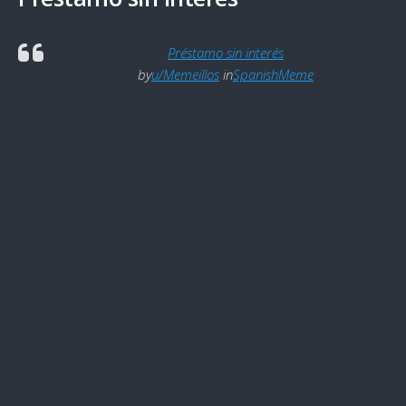
Préstamo sin interés
by
u/Memeillos
in
SpanishMeme