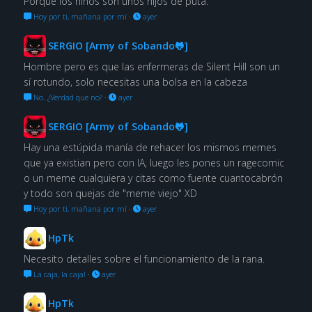
Porque los niños son unos hijos de puta.
Hoy por ti, mañana por mí
·
ayer
SERGIO [Army of Sobando🐸]
Hombre pero es que las enfermeras de Silent Hill son un
sí rotundo, solo necesitas una bolsa en la cabeza
No. ¿Verdad que no?
·
ayer
SERGIO [Army of Sobando🐸]
Hay una estúpida manía de rehacer los mismos memes
que ya existian pero con IA, luego les pones un ragecomic
o un meme cualquiera y citas como fuente cuantocabrón
y todo son quejas de "meme viejo" XD
Hoy por ti, mañana por mí
·
ayer
HpTk
Necesito detalles sobre el funcionamiento de la rana.
La caja, la caja!
·
ayer
HpTk