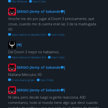
Mia Malkova
·
hace 2 días
SERGIO [Army of Sobando🐸]
Anoche me dio por jugar al Doom 3 precisamente, qué
cosas, cuando me di cuenta eran las 3 de la madrugada
XD
Sobre todo en el Resident Evil
·
hace 3 días
[Ψ]
Del Doom 3 mejor no hablamos.
Sobre todo en el Resident Evil
·
hace 3 días
SERGIO [Army of Sobando🐸]
Mañana Miérculos XD
O una buena gripe.
·
hace 3 días
SERGIO [Army of Sobando🐸]
Ni idea, pero desde luego la gente reacciona, 400
comentarios, todo el mundo tiene algo que decir cuando
se trata de política y eso que solo es un meme de mierda