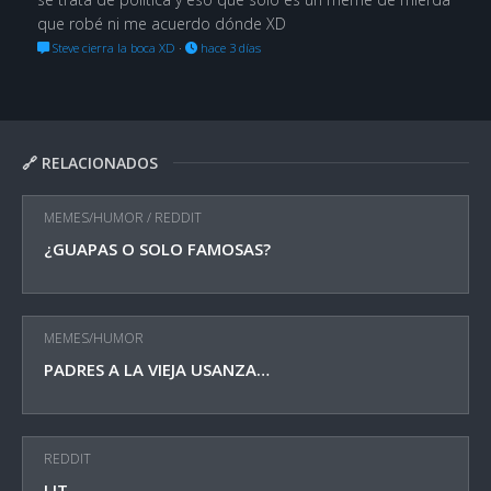
que robé ni me acuerdo dónde XD
Steve cierra la boca XD
·
hace 3 días
🔗 RELACIONADOS
MEMES/HUMOR
/
REDDIT
¿GUAPAS O SOLO FAMOSAS?
MEMES/HUMOR
PADRES A LA VIEJA USANZA…
REDDIT
LIT