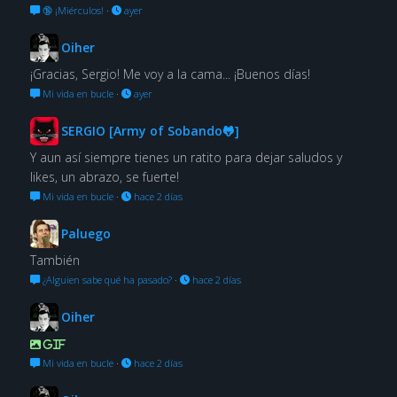
🔞 ¡Miérculos!
·
ayer
Oiher
¡Gracias, Sergio! Me voy a la cama... ¡Buenos días!
Mi vida en bucle
·
ayer
SERGIO [Army of Sobando🐸]
Y aun así siempre tienes un ratito para dejar saludos y
likes, un abrazo, se fuerte!
Mi vida en bucle
·
hace 2 días
Paluego
También
¿Alguien sabe qué ha pasado?
·
hace 2 días
Oiher
GIF
Mi vida en bucle
·
hace 2 días