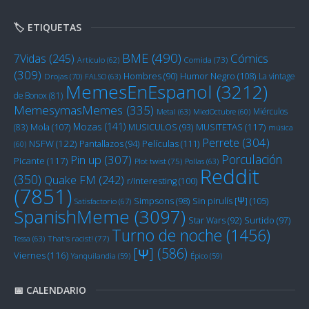
🏷️ ETIQUETAS
BME
(490)
Cómics
7Vidas
(245)
Artículo
(62)
Comida
(73)
(309)
Humor Negro
(108)
Hombres
(90)
La vintage
Drojas
(70)
FALSO
(63)
MemesEnEspanol
(3212)
de Bonox
(81)
MemesymasMemes
(335)
Miérculos
Metal
(63)
MiedOctubre
(60)
Mozas
(141)
Mola
(107)
MUSITETAS
(117)
(83)
MUSICULOS
(93)
música
Perrete
(304)
NSFW
(122)
Películas
(111)
Pantallazos
(94)
(60)
Porculación
Pin up
(307)
Picante
(117)
Plot twist
(75)
Pollas
(63)
Reddit
(350)
Quake FM
(242)
r/Interesting
(100)
(7851)
Sin pirulís [Ψ]
(105)
Simpsons
(98)
Satisfactorio
(67)
SpanishMeme
(3097)
Star Wars
(92)
Surtido
(97)
Turno de noche
(1456)
Tessa
(63)
That's racist!
(77)
[Ψ]
(586)
Viernes
(116)
Yanquilandia
(59)
Épico
(59)
📅 CALENDARIO