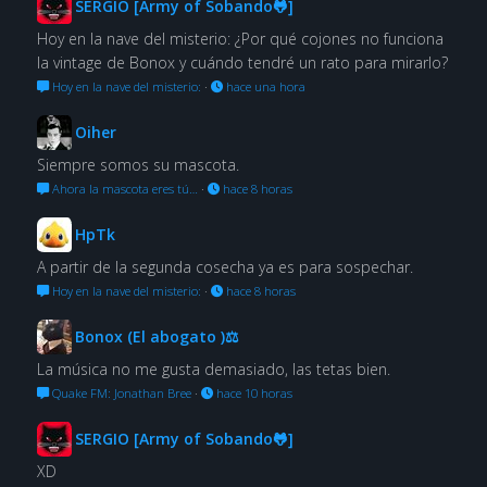
SERGIO [Army of Sobando🐸]
Hoy en la nave del misterio: ¿Por qué cojones no funciona
la vintage de Bonox y cuándo tendré un rato para mirarlo?
Hoy en la nave del misterio:
·
hace una hora
Oiher
Siempre somos su mascota.
Ahora la mascota eres tú…
·
hace 8 horas
HpTk
A partir de la segunda cosecha ya es para sospechar.
Hoy en la nave del misterio:
·
hace 8 horas
Bonox (El abogato )⚖
La música no me gusta demasiado, las tetas bien.
Quake FM: Jonathan Bree
·
hace 10 horas
SERGIO [Army of Sobando🐸]
XD