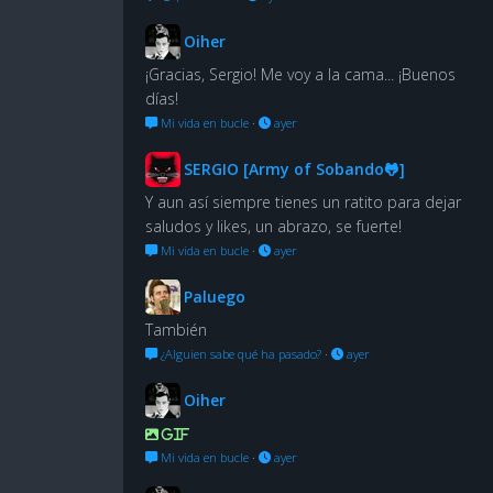
Oiher
¡Gracias, Sergio! Me voy a la cama... ¡Buenos
días!
Mi vida en bucle
·
ayer
SERGIO [Army of Sobando🐸]
Y aun así siempre tienes un ratito para dejar
saludos y likes, un abrazo, se fuerte!
Mi vida en bucle
·
ayer
Paluego
También
¿Alguien sabe qué ha pasado?
·
ayer
Oiher
GIF
Mi vida en bucle
·
ayer