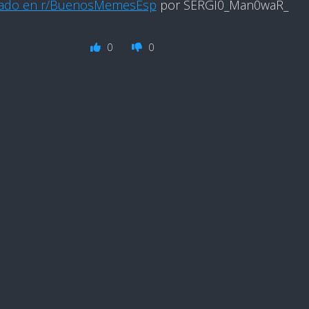
cado en r/BuenosMemesEsp
por SERGI0_Man0waR_
0
0