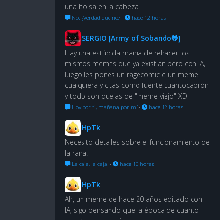
una bolsa en la cabeza
No. ¿Verdad que no?
·
hace 12 horas
SERGIO [Army of Sobando🐸]
Hay una estúpida manía de rehacer los
mismos memes que ya existian pero con IA,
luego les pones un ragecomic o un meme
cualquiera y citas como fuente cuantocabrón
y todo son quejas de "meme viejo" XD
Hoy por ti, mañana por mí
·
hace 12 horas
HpTk
Necesito detalles sobre el funcionamiento de
la rana.
La caja, la caja!
·
hace 13 horas
HpTk
Ah, un meme de hace 20 años editado con
IA, sigo pensando que la época de cuanto