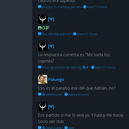
cabrón era superior.
Hoy por ti, mañana por mí
·
hace 13 horas
[Ψ]
GIF
No. ¿Verdad que no?
·
hace 21 horas
[Ψ]
La respuesta correcta es "Me suda los
cojones"
A los agnosticos les vale vrg 🗿🍷
·
hace 21 horas
Paluego
Eso es el paraíso ese del que hablan, no?
🔞 ¡Miérculos!
·
hace 23 horas
[Ψ]
Ese partido sí me lo veía yo. Y hasta me hacía
socio del club.
🔞 ¡Miérculos!
·
ayer