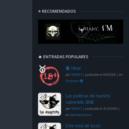
⭐ RECOMENDADOS
🔥 ENTRADAS POPULARES
🔞 Tetas
por
SERGIO
|
publicado el 6/8/2026
|
en
Erotismo 🔞
Las políticas de nuestro
subreddit, BME
por
SERGIO
|
publicado el 31/5/2026
|
en
Memes/Humor
Esto está de locos