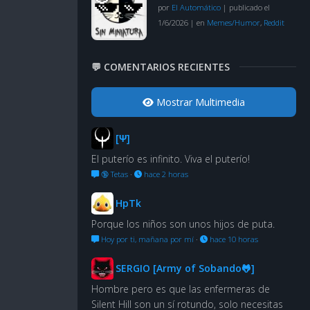
por
El Automático
|
publicado el
1/6/2026
|
en
Memes/Humor
,
Reddit
💬 COMENTARIOS RECIENTES
Mostrar Multimedia
[Ψ]
El puterío es infinito. Viva el puterío!
🔞 Tetas
·
hace 2 horas
HpTk
Porque los niños son unos hijos de puta.
Hoy por ti, mañana por mí
·
hace 10 horas
SERGIO [Army of Sobando🐸]
Hombre pero es que las enfermeras de
Silent Hill son un sí rotundo, solo necesitas