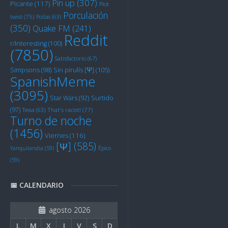
Pin up
(307)
Picante
(117)
Plot
Porculación
twist
(75)
Pollas
(63)
(350)
Quake FM
(241)
Reddit
r/Interesting
(100)
(7850)
Satisfactorio
(67)
Sin pirulís [Ψ]
(105)
Simpsons
(98)
SpanishMeme
(3095)
Star Wars
(92)
Surtido
(97)
Tessa
(63)
That's racist!
(77)
Turno de noche
(1456)
Viernes
(116)
[Ψ]
(585)
Yanquilandia
(59)
Épico
(59)
📅 CALENDARIO
agosto 2026
L
M
X
J
V
S
D