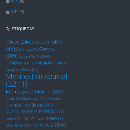
Win
(46)
WTF
(6)
🏷️ ETIQUETAS
BME
7Vidas
(244)
Artículo
(62)
(488)
Cómics
Comida
(73)
(309)
Drojas
(70)
FALSO
(63)
Humor Negro
(108)
Hombres
(90)
La
vintage de Bonox
(81)
MemesEnEspanol
(3211)
MemesymasMemes
(333)
Miérculos
Metal
(63)
MiedOctubre
(60)
Mozas
(141)
Mola
(107)
(83)
MUSITETAS
(117)
MUSICULOS
(93)
NSFW
(122)
Pantallazos
música
(60)
Perrete
(304)
Películas
(111)
(94)