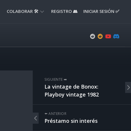
COLABORAR 🛠️
REGISTRO 👥
INICIAR SESIÓN ✅
ENVIAR
APORTE
📝
ENVIAR
REPORTE
🚧
SUGERENCIAS
SIGUIENTE ➡️
💡
La vintage de Bonox:
Playboy vintage 1982
⬅️ ANTERIOR
Préstamo sin interés