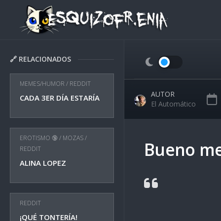
Skip
to
content
🔗 RELACIONADOS
MEMES/HUMOR
/
REDDIT
AUTOR
CADA 3ER DÍA ESTARÍA
El Automático
EROTISMO 🔞
/
MOZAS
/
Bueno me 
REDDIT
ALINA LOPEZ
REDDIT
¡QUÉ TONTERÍA!