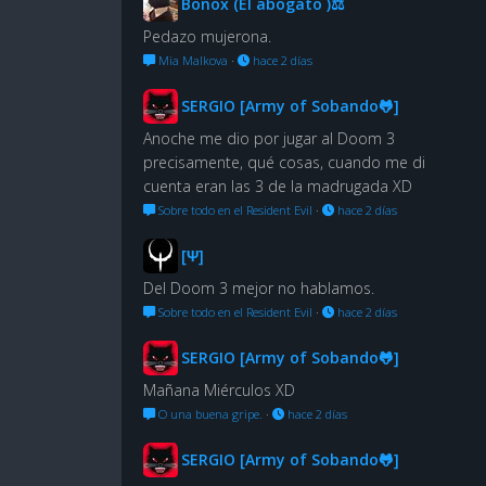
Bonox (El abogato )⚖
Pedazo mujerona.
Mia Malkova
·
hace 2 días
SERGIO [Army of Sobando🐸]
Anoche me dio por jugar al Doom 3
precisamente, qué cosas, cuando me di
cuenta eran las 3 de la madrugada XD
Sobre todo en el Resident Evil
·
hace 2 días
[Ψ]
Del Doom 3 mejor no hablamos.
Sobre todo en el Resident Evil
·
hace 2 días
SERGIO [Army of Sobando🐸]
Mañana Miérculos XD
O una buena gripe.
·
hace 2 días
SERGIO [Army of Sobando🐸]