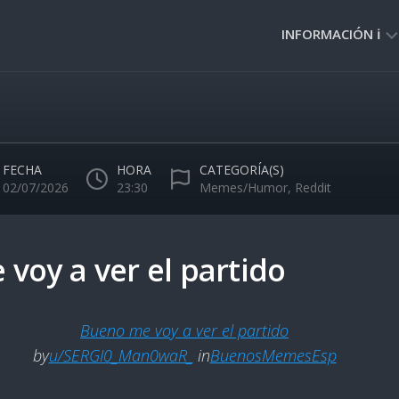
INFORMACIÓN ℹ️
PRIVACIDAD
🔒
NORMAS
DE
FECHA
HORA
CATEGORÍA(S)
USO
02/07/2026
23:30
Memes/Humor
,
Reddit
🚸
voy a ver el partido
Bueno me voy a ver el partido
by
u/SERGI0_Man0waR_
in
BuenosMemesEsp