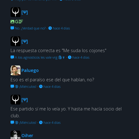
[Ψ]
GIF
No. ¿Verdad que no?
·
hace 4 días
[Ψ]
La respuesta correcta es "Me suda los cojones"
A los agnosticos les vale vrg 🗿🍷
·
hace 4 días
Paluego
Eso es el paraíso ese del que hablan, no?
🔞 ¡Miérculos!
·
hace 4 días
[Ψ]
Ese partido sí me lo veía yo. Y hasta me hacía socio del
club.
🔞 ¡Miérculos!
·
hace 4 días
Oiher