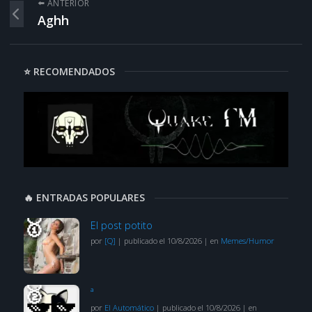
⬅️ ANTERIOR
Aghh
⭐ RECOMENDADOS
🔥 ENTRADAS POPULARES
El post potito
por
[Q]
|
publicado el 10/8/2026
|
en
Memes/Humor
ª
por
El Automático
|
publicado el 10/8/2026
|
en