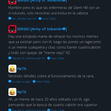
SERGIO [Army of Sobando🐸]
Hombre pero es que las enfermeras de Silent Hill son un
sí rotundo, solo necesitas una bolsa en la cabeza
No. ¿Verdad que no?
·
hace 3 días
SERGIO [Army of Sobando🐸]
Hay una estúpida manía de rehacer los mismos memes
que ya existian pero con IA, luego les pones un ragecomic
o un meme cualquiera y citas como fuente cuantocabrón
y todo son quejas de "meme viejo" XD
Hoy por ti, mañana por mí
·
hace 3 días
HpTk
Necesito detalles sobre el funcionamiento de la rana.
La caja, la caja!
·
hace 3 días
HpTk
Ah, un meme de hace 20 años editado con IA, sigo
pensando que la época de cuanto cabrón era superior.
Hoy por ti, mañana por mí
·
hace 3 días