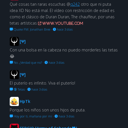
Qué cosas tan raras escuchas @
q242
otro que ni puta
idea XD No está mal. El vídeo con restricción de edad es
como el clásico de Duran Duran, The chauffeur, por unas
tetas artísticas
www.youtube.com
Quake FM: Jonathan Bree
·
hace 3 días
[Ψ]
Con una bolsa en la cabeza no puedo morderles las tetas
😂
No. ¿Verdad que no?
·
hace 3 días
[Ψ]
El puterío es infinito. Viva el puterío!
🔞 Tetas
·
hace 3 días
HpTk
Porque los niños son unos hijos de puta.
Hoy por ti, mañana por mí
·
hace 3 días