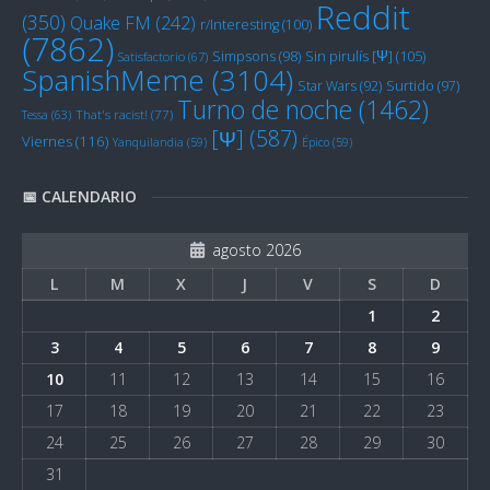
Reddit
(350)
Quake FM
(242)
r/Interesting
(100)
(7862)
Sin pirulís [Ψ]
(105)
Simpsons
(98)
Satisfactorio
(67)
SpanishMeme
(3104)
Star Wars
(92)
Surtido
(97)
Turno de noche
(1462)
Tessa
(63)
That's racist!
(77)
[Ψ]
(587)
Viernes
(116)
Yanquilandia
(59)
Épico
(59)
📅 CALENDARIO
agosto 2026
L
M
X
J
V
S
D
1
2
3
4
5
6
7
8
9
10
11
12
13
14
15
16
17
18
19
20
21
22
23
24
25
26
27
28
29
30
31