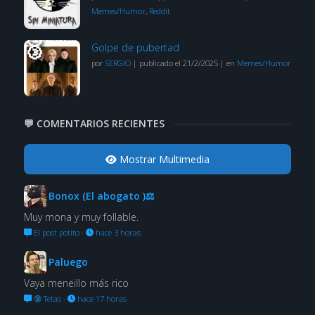
Memes/Humor
,
Reddit
Golpe de pubertad
por
SERGIO
|
publicado el 21/2/2025
|
en
Memes/Humor
💬 COMENTARIOS RECIENTES
Mostrar Multimedia
Bonox (El abogato )⚖
Muy mona y muy follable.
El post potito
·
hace 3 horas
Paluego
Vaya meneillo más rico
🔞 Tetas
·
hace 17 horas