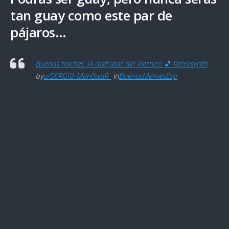
tan guay como este par de
pájaros…
Buenas noches. ¡A disfrutar del Viernes! 🎵 Retrosynth
by
u/SERGI0_Man0waR_
in
BuenosMemesEsp