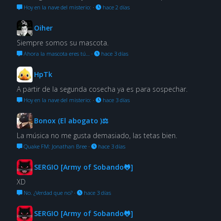
Hoy en la nave del misterio:
·
hace 2 días
Oiher
Siempre somos su mascota.
Ahora la mascota eres tú…
·
hace 3 días
HpTk
A partir de la segunda cosecha ya es para sospechar.
Hoy en la nave del misterio:
·
hace 3 días
Bonox (El abogato )⚖
La música no me gusta demasiado, las tetas bien.
Quake FM: Jonathan Bree
·
hace 3 días
SERGIO [Army of Sobando🐸]
XD
No. ¿Verdad que no?
·
hace 3 días
SERGIO [Army of Sobando🐸]