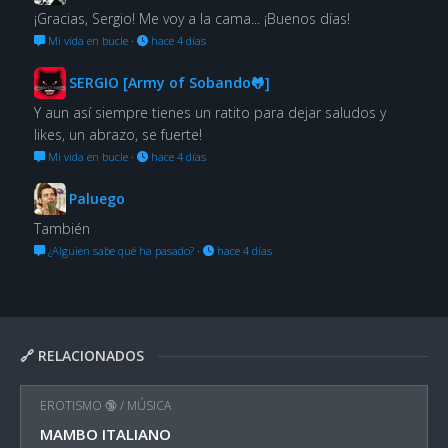
¡Gracias, Sergio! Me voy a la cama... ¡Buenos días!
Mi vida en bucle
·
hace 4 días
SERGIO [Army of Sobando🐸]
Y aun así siempre tienes un ratito para dejar saludos y
likes, un abrazo, se fuerte!
Mi vida en bucle
·
hace 4 días
Paluego
También
¿Alguien sabe qué ha pasado?
·
hace 4 días
🔗 RELACIONADOS
EROTISMO 🔞
/
MÚSICA
MAMBO ITALIANO