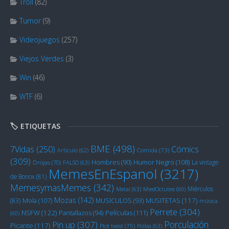
Troll
(82)
Tumor
(9)
Videojuegos
(257)
Viejos Verdes
(3)
Win
(46)
WTF
(6)
🏷️ ETIQUETAS
BME
(498)
Cómics
7Vidas
(250)
Artículo
(62)
Comida
(73)
(309)
Humor Negro
(108)
Hombres
(90)
La vintage
Drojas
(70)
FALSO
(63)
MemesEnEspanol
(3217)
de Bonox
(81)
MemesymasMemes
(342)
Miérculos
Metal
(63)
MiedOctubre
(60)
Mozas
(142)
Mola
(107)
MUSITETAS
(117)
(83)
MUSICULOS
(93)
música
Perrete
(304)
NSFW
(122)
Películas
(111)
Pantallazos
(94)
(60)
Porculación
Pin up
(307)
Picante
(117)
Plot twist
(75)
Pollas
(63)