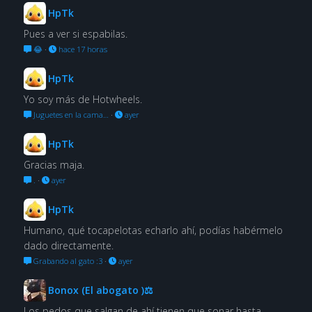
HpTk
Pues a ver si espabilas.
😂
·
hace 17 horas
HpTk
Yo soy más de Hotwheels.
Juguetes en la cama…
·
ayer
HpTk
Gracias maja.
.
·
ayer
HpTk
Humano, qué tocapelotas echarlo ahí, podías habérmelo
dado directamente.
Grabando al gato :3
·
ayer
Bonox (El abogato )⚖
Los pedos que salgan de ahí tienen que sonar hasta