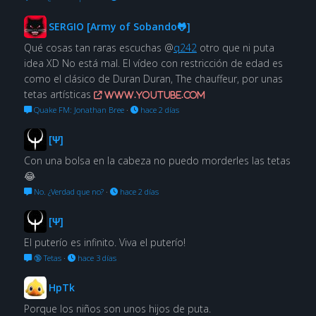
SERGIO [Army of Sobando🐸]
Qué cosas tan raras escuchas @
q242
otro que ni puta
idea XD No está mal. El vídeo con restricción de edad es
como el clásico de Duran Duran, The chauffeur, por unas
tetas artísticas
www.youtube.com
Quake FM: Jonathan Bree
·
hace 2 días
[Ψ]
Con una bolsa en la cabeza no puedo morderles las tetas
😂
No. ¿Verdad que no?
·
hace 2 días
[Ψ]
El puterío es infinito. Viva el puterío!
🔞 Tetas
·
hace 3 días
HpTk
Porque los niños son unos hijos de puta.