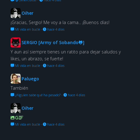
Oiher
¡Gracias, Sergio! Me voy a la cama... ¡Buenos días!
Mi vida en bucle
·
hace 4 días
SERGIO [Army of Sobando🐸]
Y aun así siempre tienes un ratito para dejar saludos y
likes, un abrazo, se fuerte!
Mi vida en bucle
·
hace 4 días
Paluego
También
¿Alguien sabe qué ha pasado?
·
hace 4 días
Oiher
GIF
Mi vida en bucle
·
hace 4 días