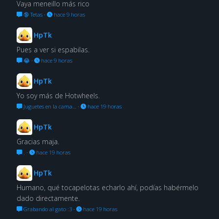
Vaya meneillo más rico
🔞 Tetas
·
hace 9 horas
HpTk
Pues a ver si espabilas.
😂
·
hace 9 horas
HpTk
Yo soy más de Hotwheels.
Juguetes en la cama…
·
hace 19 horas
HpTk
Gracias maja.
.
·
hace 19 horas
HpTk
Humano, qué tocapelotas echarlo ahí, podías habérmelo
dado directamente.
Grabando al gato :3
·
hace 19 horas