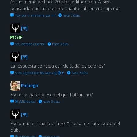
Ah, un meme de hace 20 años editado con IA, sigo
pensando que la época de cuanto cabrón era superior.
Hoy por ti, mañana por mí
·
hace 3 días
[Ψ]
GIF
No. ¿Verdad que no?
·
hace 3 días
[Ψ]
La respuesta correcta es "Me suda los cojones"
A los agnosticos les vale vrg 🗿🍷
·
hace 3 días
Paluego
Eso es el paraíso ese del que hablan, no?
🔞 ¡Miérculos!
·
hace 3 días
[Ψ]
Ese partido sí me lo veía yo. Y hasta me hacía socio del
club.
🔞 ¡Miérculos!
·
hace 4 días