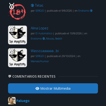
🔞 Tetas
por
SERGIO
|
publicado el 9/8/2026
|
en
Erotismo 🔞
Alina Lopez
por
El Automático
|
publicado el 10/8/2026
|
en
Erotismo 🔞
,
Mozas
,
Reddit
Wassssaaaaaa…bi
por
SERGIO
|
publicado el 29/10/2024
|
en
Memes/Humor
💬 COMENTARIOS RECIENTES
Mostrar Multimedia
Paluego