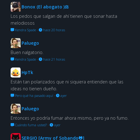
Bonox (El abogato )⚖
Los pedos que salgan de ahí tienen que sonar hasta
melodiosos
Kendra Spade
·
hace 20 horas
Paluego
Buen nalgatorio.
Kendra Spade
·
hace 21 horas
HpTk
Están tan polarizados que ni siquiera entienden que las
ideas no tienen dueño.
Pero qué ha pasado aquí
·
ayer
Paluego
Entonces yo podría fumar ahora mismo, pero ya no fumo.
Cuándo fuma usted?
·
ayer
SERGIO [Army of Sobando🐸]