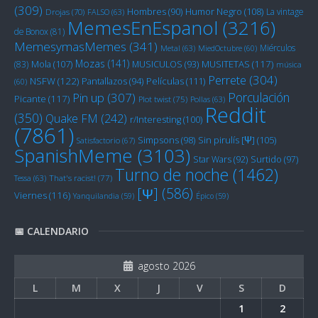
(309)
Humor Negro
(108)
Hombres
(90)
La vintage
Drojas
(70)
FALSO
(63)
MemesEnEspanol
(3216)
de Bonox
(81)
MemesymasMemes
(341)
Miérculos
Metal
(63)
MiedOctubre
(60)
Mozas
(141)
Mola
(107)
MUSITETAS
(117)
(83)
MUSICULOS
(93)
música
Perrete
(304)
NSFW
(122)
Películas
(111)
Pantallazos
(94)
(60)
Porculación
Pin up
(307)
Picante
(117)
Plot twist
(75)
Pollas
(63)
Reddit
(350)
Quake FM
(242)
r/Interesting
(100)
(7861)
Sin pirulís [Ψ]
(105)
Simpsons
(98)
Satisfactorio
(67)
SpanishMeme
(3103)
Star Wars
(92)
Surtido
(97)
Turno de noche
(1462)
Tessa
(63)
That's racist!
(77)
[Ψ]
(586)
Viernes
(116)
Yanquilandia
(59)
Épico
(59)
📅 CALENDARIO
agosto 2026
L
M
X
J
V
S
D
1
2