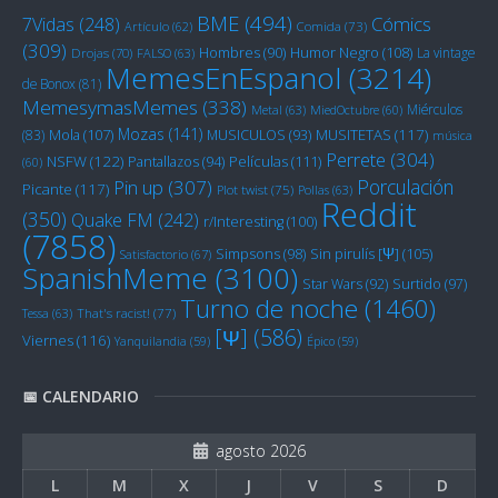
BME
(494)
Cómics
7Vidas
(248)
Artículo
(62)
Comida
(73)
(309)
Humor Negro
(108)
Hombres
(90)
La vintage
Drojas
(70)
FALSO
(63)
MemesEnEspanol
(3214)
de Bonox
(81)
MemesymasMemes
(338)
Miérculos
Metal
(63)
MiedOctubre
(60)
Mozas
(141)
Mola
(107)
MUSITETAS
(117)
(83)
MUSICULOS
(93)
música
Perrete
(304)
NSFW
(122)
Películas
(111)
Pantallazos
(94)
(60)
Porculación
Pin up
(307)
Picante
(117)
Plot twist
(75)
Pollas
(63)
Reddit
(350)
Quake FM
(242)
r/Interesting
(100)
(7858)
Sin pirulís [Ψ]
(105)
Simpsons
(98)
Satisfactorio
(67)
SpanishMeme
(3100)
Star Wars
(92)
Surtido
(97)
Turno de noche
(1460)
Tessa
(63)
That's racist!
(77)
[Ψ]
(586)
Viernes
(116)
Yanquilandia
(59)
Épico
(59)
📅 CALENDARIO
agosto 2026
L
M
X
J
V
S
D