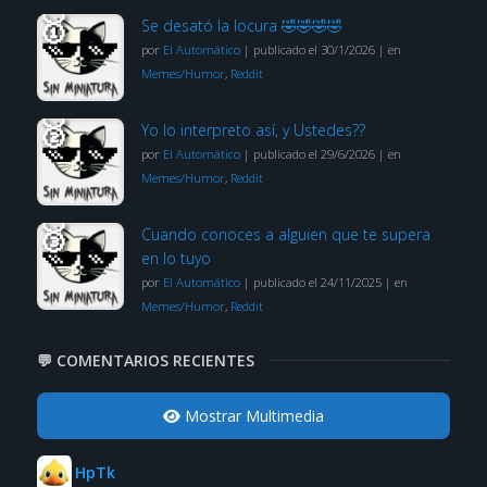
Se desató la locura 🤣🤣🤣🤣
por
El Automático
|
publicado el 30/1/2026
|
en
Memes/Humor
,
Reddit
Yo lo interpreto así, y Ustedes??
por
El Automático
|
publicado el 29/6/2026
|
en
Memes/Humor
,
Reddit
Cuando conoces a alguien que te supera
en lo tuyo
por
El Automático
|
publicado el 24/11/2025
|
en
Memes/Humor
,
Reddit
💬 COMENTARIOS RECIENTES
Mostrar Multimedia
HpTk