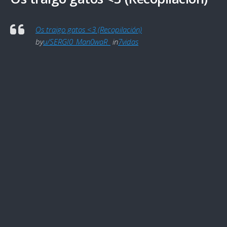
Os traigo gatos <3 (Recopilación)
by
u/SERGI0_Man0waR_
in
7vidas