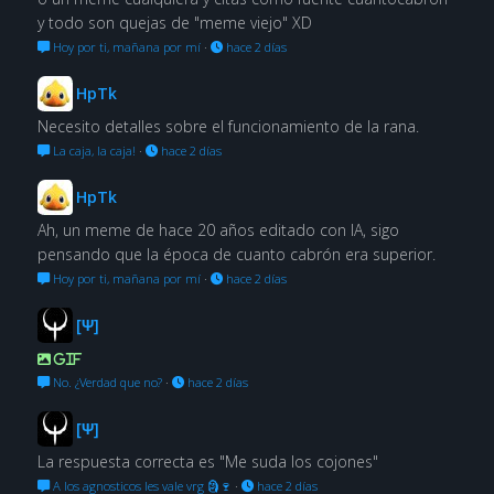
y todo son quejas de "meme viejo" XD
Hoy por ti, mañana por mí
·
hace 2 días
HpTk
Necesito detalles sobre el funcionamiento de la rana.
La caja, la caja!
·
hace 2 días
HpTk
Ah, un meme de hace 20 años editado con IA, sigo
pensando que la época de cuanto cabrón era superior.
Hoy por ti, mañana por mí
·
hace 2 días
[Ψ]
GIF
No. ¿Verdad que no?
·
hace 2 días
[Ψ]
La respuesta correcta es "Me suda los cojones"
A los agnosticos les vale vrg 🗿🍷
·
hace 2 días