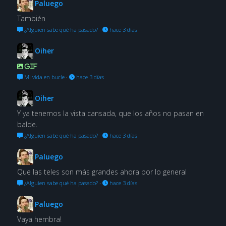
Paluego
También
¿Alguien sabe qué ha pasado?
·
hace 3 días
Oiher
GIF
Mi vida en bucle
·
hace 3 días
Oiher
Y ya tenemos la vista cansada, que los años no pasan en
balde.
¿Alguien sabe qué ha pasado?
·
hace 3 días
Paluego
Que las teles son más grandes ahora por lo general
¿Alguien sabe qué ha pasado?
·
hace 3 días
Paluego
Vaya hembra!