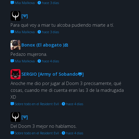
Mia Malkova
·
hace 3 días
[Ψ]
Para qué voy a miar tu alcoba pudiendo miarte a tí.
Mia Malkova
·
hace 3 días
Bonox (El abogato )⚖
Pedazo mujerona.
Mia Malkova
·
hace 4 días
SERGIO [Army of Sobando🐸]
Anoche me dio por jugar al Doom 3 precisamente, qué
cosas, cuando me di cuenta eran las 3 de la madrugada
XD
Sobre todo en el Resident Evil
·
hace 4 días
[Ψ]
Del Doom 3 mejor no hablamos.
Sobre todo en el Resident Evil
·
hace 4 días