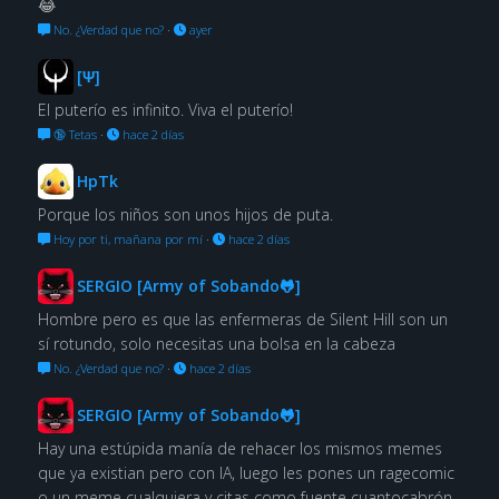
😂
No. ¿Verdad que no?
·
ayer
[Ψ]
El puterío es infinito. Viva el puterío!
🔞 Tetas
·
hace 2 días
HpTk
Porque los niños son unos hijos de puta.
Hoy por ti, mañana por mí
·
hace 2 días
SERGIO [Army of Sobando🐸]
Hombre pero es que las enfermeras de Silent Hill son un
sí rotundo, solo necesitas una bolsa en la cabeza
No. ¿Verdad que no?
·
hace 2 días
SERGIO [Army of Sobando🐸]
Hay una estúpida manía de rehacer los mismos memes
que ya existian pero con IA, luego les pones un ragecomic
o un meme cualquiera y citas como fuente cuantocabrón