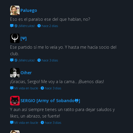
Paluego
Eso es el paraíso ese del que hablan, no?
🔞 ¡Miérculos!
·
hace 2 días
[Ψ]
Ese partido sí me lo veía yo. Y hasta me hacía socio del
club.
🔞 ¡Miérculos!
·
hace 3 días
Oiher
¡Gracias, Sergio! Me voy a la cama... ¡Buenos días!
Mi vida en bucle
·
hace 3 días
SERGIO [Army of Sobando🐸]
Y aun así siempre tienes un ratito para dejar saludos y
likes, un abrazo, se fuerte!
Mi vida en bucle
·
hace 3 días