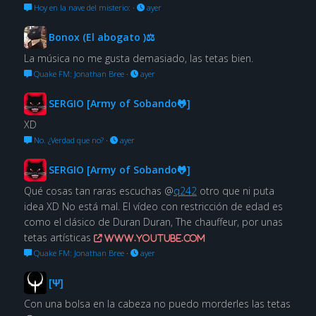
Hoy en la nave del misterio:
·
ayer
Bonox (El abogato )⚖
La música no me gusta demasiado, las tetas bien.
Quake FM: Jonathan Bree
·
ayer
SERGIO [Army of Sobando🐸]
XD
No. ¿Verdad que no?
·
ayer
SERGIO [Army of Sobando🐸]
Qué cosas tan raras escuchas @
q242
otro que ni puta
idea XD No está mal. El vídeo con restricción de edad es
como el clásico de Duran Duran, The chauffeur, por unas
tetas artísticas
www.youtube.com
Quake FM: Jonathan Bree
·
ayer
[Ψ]
Con una bolsa en la cabeza no puedo morderles las tetas