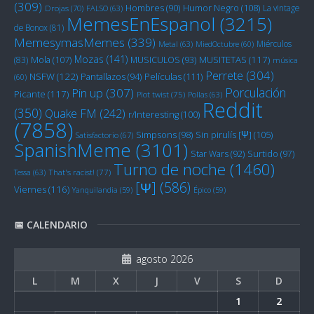
(309)
Humor Negro
(108)
Hombres
(90)
La vintage
Drojas
(70)
FALSO
(63)
MemesEnEspanol
(3215)
de Bonox
(81)
MemesymasMemes
(339)
Miérculos
Metal
(63)
MiedOctubre
(60)
Mozas
(141)
Mola
(107)
MUSITETAS
(117)
(83)
MUSICULOS
(93)
música
Perrete
(304)
NSFW
(122)
Películas
(111)
Pantallazos
(94)
(60)
Porculación
Pin up
(307)
Picante
(117)
Plot twist
(75)
Pollas
(63)
Reddit
(350)
Quake FM
(242)
r/Interesting
(100)
(7858)
Sin pirulís [Ψ]
(105)
Simpsons
(98)
Satisfactorio
(67)
SpanishMeme
(3101)
Star Wars
(92)
Surtido
(97)
Turno de noche
(1460)
Tessa
(63)
That's racist!
(77)
[Ψ]
(586)
Viernes
(116)
Yanquilandia
(59)
Épico
(59)
📅 CALENDARIO
agosto 2026
L
M
X
J
V
S
D
1
2