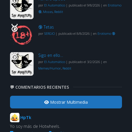
por
El Automático
|
publicado el 9/8/2026
|
en
Erotismo
🔞
,
Mozas
,
Reddit
🔞 Tetas
por
SERGIO
|
publicado el 8/8/2026
|
en
Erotismo 🔞
Sigo en ello…
por
El Automático
|
publicado el 3/2/2026
|
en
Memes/Humor
,
Reddit
💬 COMENTARIOS RECIENTES
Mostrar Multimedia
HpTk
Yo soy más de Hotwheels.