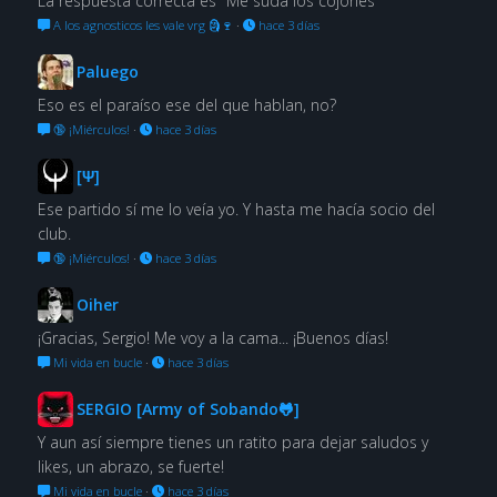
La respuesta correcta es "Me suda los cojones"
A los agnosticos les vale vrg 🗿🍷
·
hace 3 días
Paluego
Eso es el paraíso ese del que hablan, no?
🔞 ¡Miérculos!
·
hace 3 días
[Ψ]
Ese partido sí me lo veía yo. Y hasta me hacía socio del
club.
🔞 ¡Miérculos!
·
hace 3 días
Oiher
¡Gracias, Sergio! Me voy a la cama... ¡Buenos días!
Mi vida en bucle
·
hace 3 días
SERGIO [Army of Sobando🐸]
Y aun así siempre tienes un ratito para dejar saludos y
likes, un abrazo, se fuerte!
Mi vida en bucle
·
hace 3 días