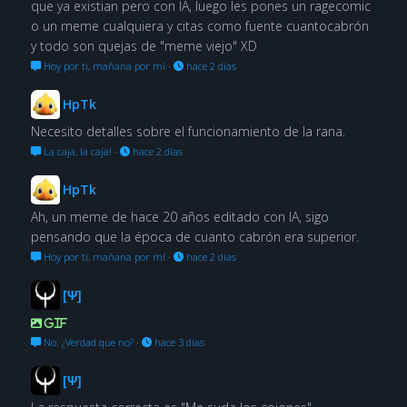
que ya existian pero con IA, luego les pones un ragecomic
o un meme cualquiera y citas como fuente cuantocabrón
y todo son quejas de "meme viejo" XD
Hoy por ti, mañana por mí
·
hace 2 días
HpTk
Necesito detalles sobre el funcionamiento de la rana.
La caja, la caja!
·
hace 2 días
HpTk
Ah, un meme de hace 20 años editado con IA, sigo
pensando que la época de cuanto cabrón era superior.
Hoy por ti, mañana por mí
·
hace 2 días
[Ψ]
GIF
No. ¿Verdad que no?
·
hace 3 días
[Ψ]