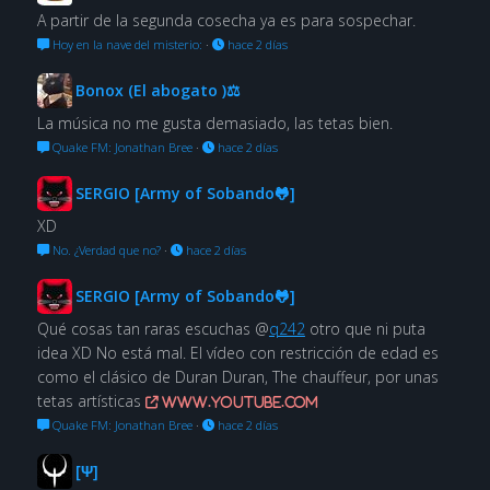
A partir de la segunda cosecha ya es para sospechar.
Hoy en la nave del misterio:
·
hace 2 días
Bonox (El abogato )⚖
La música no me gusta demasiado, las tetas bien.
Quake FM: Jonathan Bree
·
hace 2 días
SERGIO [Army of Sobando🐸]
XD
No. ¿Verdad que no?
·
hace 2 días
SERGIO [Army of Sobando🐸]
Qué cosas tan raras escuchas @
q242
otro que ni puta
idea XD No está mal. El vídeo con restricción de edad es
como el clásico de Duran Duran, The chauffeur, por unas
tetas artísticas
www.youtube.com
Quake FM: Jonathan Bree
·
hace 2 días
[Ψ]