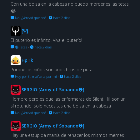
Con una bolsa en la cabeza no puedo morderles las tetas
😂
No. ¿Verdad que no?
·
hace 2 días
[Ψ]
El puterío es infinito. Viva el puterío!
🔞 Tetas
·
hace 2 días
HpTk
Porque los niños son unos hijos de puta.
Hoy por ti, mañana por mí
·
hace 2 días
SERGIO [Army of Sobando🐸]
Hombre pero es que las enfermeras de Silent Hill son un
sí rotundo, solo necesitas una bolsa en la cabeza
No. ¿Verdad que no?
·
hace 2 días
SERGIO [Army of Sobando🐸]
Hay una estúpida manía de rehacer los mismos memes