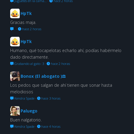
Juguetes en la cama…
·
hace 2 horas
HpTk
Gracias maja.
.
·
hace 2 horas
HpTk
Humano, qué tocapelotas echarlo ahí, podías habérmelo
dado directamente.
Grabando al gato :3
·
hace 2 horas
Bonox (El abogato )⚖
Los pedos que salgan de ahí tienen que sonar hasta
melodiosos
Kendra Spade
·
hace 3 horas
Paluego
Buen nalgatorio.
Kendra Spade
·
hace 4 horas