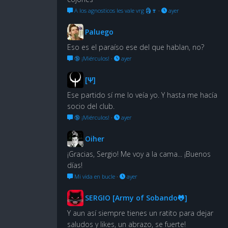
A los agnosticos les vale vrg 🗿🍷
·
ayer
Paluego
Eso es el paraíso ese del que hablan, no?
🔞 ¡Miérculos!
·
ayer
[Ψ]
Ese partido sí me lo veía yo. Y hasta me hacía
socio del club.
🔞 ¡Miérculos!
·
ayer
Oiher
¡Gracias, Sergio! Me voy a la cama... ¡Buenos
días!
Mi vida en bucle
·
ayer
SERGIO [Army of Sobando🐸]
Y aun así siempre tienes un ratito para dejar
saludos y likes, un abrazo, se fuerte!