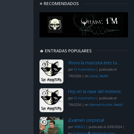
⭐ RECOMENDADOS
🔥 ENTRADAS POPULARES
Ahora la mascota eres tú…
por
El Automático
|
publicado el
7/8/2026
|
en
Gatos
,
Reddit
Hoy en la nave del misterio:
por
El Automático
|
publicado el
7/8/2026
|
en
Memes/Humor
,
Reddit
¡Examen sorpresa!
por
SERGIO
|
publicado el 20/8/2024
|
en
Erotismo 🔞
,
Memes/Humor