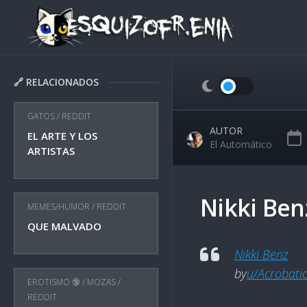
Skip
to
content
🔗 RELACIONADOS
GATOS
/
REDDIT
AUTOR
EL ARTE Y LOS
El Automático
ARTISTAS
Nikki Ben
MEMES/HUMOR
/
REDDIT
QUE MALVADO
Nikki Benz
by
u/Acrobati
EROTISMO 🔞
/
MOZAS
/
REDDIT