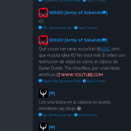
Quake FM: Jonathan Bree
·
hace 7 horas
SERGIO [Army of Sobando🐸]
XD
No. ¿Verdad que no?
·
hace 7 horas
SERGIO [Army of Sobando🐸]
Qué cosas tan raras escuchas @
q242
otro
que ni puta idea XD No está mal. El vídeo con
restricción de edad es como el clásico de
Duran Duran, The chauffeur, por unas tetas
artísticas
www.youtube.com
Quake FM: Jonathan Bree
·
hace 7 horas
[Ψ]
Con una bolsa en la cabeza no puedo
morderles las tetas 😂
No. ¿Verdad que no?
·
hace 8 horas
[Ψ]