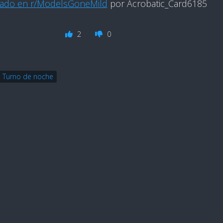
cado en r/ModelsGoneMild
por Acrobatic_Card6185
2
0
Turno de noche