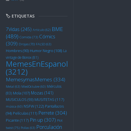
🏷️ ETIQUETAS
BME
7Vidas
(245)
Artículo
(62)
(489)
Cómics
Comida
(73)
(309)
Drojas
(70)
FALSO
(63)
Humor Negro
(108)
Hombres
(90)
La
vintage de Bonox
(81)
MemesEnEspanol
(3212)
MemesymasMemes
(334)
Miérculos
Metal
(63)
MiedOctubre
(60)
Mozas
(141)
Mola
(107)
(83)
MUSITETAS
(117)
MUSICULOS
(93)
NSFW
(122)
Pantallazos
música
(60)
Perrete
(304)
Películas
(111)
(94)
Pin up
(307)
Picante
(117)
Plot
Porculación
twist
(75)
Pollas
(63)