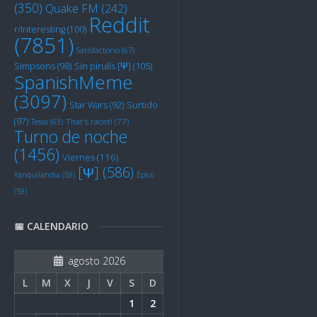
(350)
Quake FM
(242)
Reddit
r/Interesting
(100)
(7851)
Satisfactorio
(67)
Sin pirulís [Ψ]
(105)
Simpsons
(98)
SpanishMeme
(3097)
Star Wars
(92)
Surtido
(97)
Tessa
(63)
That's racist!
(77)
Turno de noche
(1456)
Viernes
(116)
[Ψ]
(586)
Yanquilandia
(59)
Épico
(59)
📅 CALENDARIO
agosto 2026
L
M
X
J
V
S
D
1
2