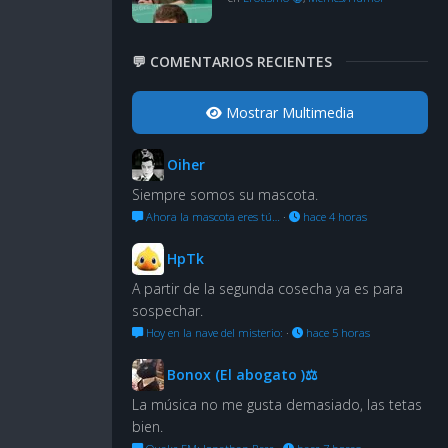
💬 COMENTARIOS RECIENTES
Mostrar Multimedia
Oiher
Siempre somos su mascota.
Ahora la mascota eres tú…
·
hace 4 horas
HpTk
A partir de la segunda cosecha ya es para
sospechar.
Hoy en la nave del misterio:
·
hace 5 horas
Bonox (El abogato )⚖
La música no me gusta demasiado, las tetas
bien.