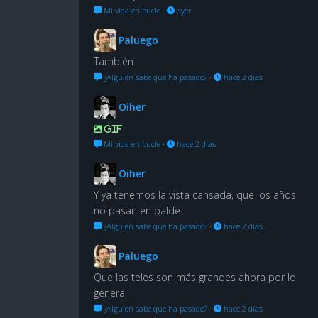
Mi vida en bucle
·
ayer
Paluego
También
¿Alguien sabe qué ha pasado?
·
hace 2 días
Oiher
GIF
Mi vida en bucle
·
hace 2 días
Oiher
Y ya tenemos la vista cansada, que los años
no pasan en balde.
¿Alguien sabe qué ha pasado?
·
hace 2 días
Paluego
Que las teles son más grandes ahora por lo
general
¿Alguien sabe qué ha pasado?
·
hace 2 días