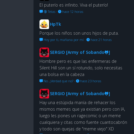
El puterío es infinito. Viva el puterío!
🔞 Tetas
·
hace 12 horas
HpTk
Porque los niños son unos hijos de puta.
Hoy por ti, mañana por mí
·
hace 21 horas
SERGIO [Army of Sobando🐸]
Hombre pero es que las enfermeras de
Silent Hill son un sí rotundo, solo necesitas
una bolsa en la cabeza
No. ¿Verdad que no?
·
hace 23 horas
SERGIO [Army of Sobando🐸]
Hay una estúpida manía de rehacer los
mismos memes que ya existian pero con IA,
luego les pones un ragecomic o un meme
cualquiera y citas como fuente cuantocabrón
y todo son quejas de "meme viejo" XD