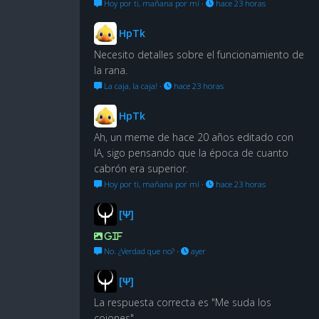
Hoy por ti, mañana por mí
·
hace 23 horas
HpTk
Necesito detalles sobre el funcionamiento de
la rana.
La caja, la caja!
·
hace 23 horas
HpTk
Ah, un meme de hace 20 años editado con
IA, sigo pensando que la época de cuanto
cabrón era superior.
Hoy por ti, mañana por mí
·
hace 23 horas
[Ψ]
GIF
No. ¿Verdad que no?
·
ayer
[Ψ]
La respuesta correcta es "Me suda los
cojones"