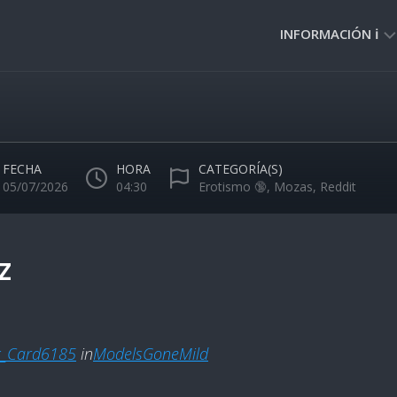
INFORMACIÓN ℹ️
PRIVACIDAD
🔒
NORMAS
DE
FECHA
HORA
CATEGORÍA(S)
USO
05/07/2026
04:30
Erotismo 🔞
,
Mozas
,
Reddit
🚸
z
c_Card6185
in
ModelsGoneMild