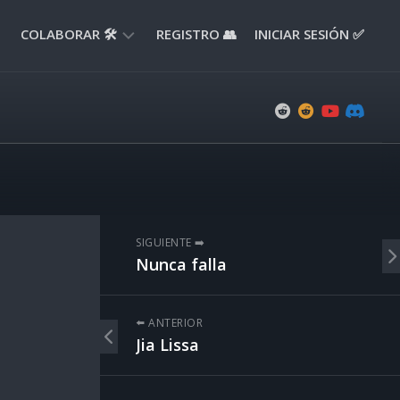
COLABORAR 🛠️
REGISTRO 👥
INICIAR SESIÓN ✅
ENVIAR
APORTE
📝
ENVIAR
REPORTE
🚧
SUGERENCIAS
SIGUIENTE ➡️
💡
Nunca falla
⬅️ ANTERIOR
Jia Lissa