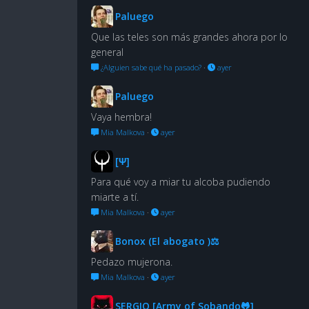
Paluego
Que las teles son más grandes ahora por lo
general
¿Alguien sabe qué ha pasado?
·
ayer
Paluego
Vaya hembra!
Mia Malkova
·
ayer
[Ψ]
Para qué voy a miar tu alcoba pudiendo
miarte a tí.
Mia Malkova
·
ayer
Bonox (El abogato )⚖
Pedazo mujerona.
Mia Malkova
·
ayer
SERGIO [Army of Sobando🐸]