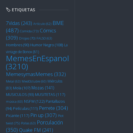
🏷️ ETIQUETAS
BME
7Vidas
(243)
Artículo
(62)
(487)
Cómics
Comida
(73)
(309)
Drojas
(70)
FALSO
(63)
Humor Negro
(108)
Hombres
(90)
La
vintage de Bonox
(81)
MemesEnEspanol
(3210)
MemesymasMemes
(332)
Miérculos
Metal
(63)
MiedOctubre
(60)
Mozas
(141)
Mola
(107)
(83)
MUSITETAS
(117)
MUSICULOS
(93)
NSFW
(122)
Pantallazos
música
(60)
Perrete
(304)
Películas
(111)
(94)
Pin up
(307)
Picante
(117)
Plot
Porculación
twist
(75)
Pollas
(63)
(350)
Quake FM
(241)