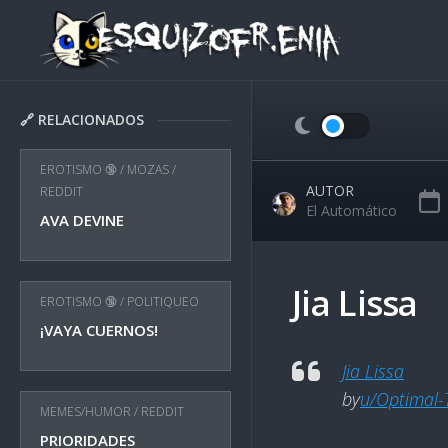
Skip
to
content
🔗 RELACIONADOS
EROTISMO 🔞
/
MOZAS
/
AUTOR
REDDIT
El Automático
AVA DEVINE
Jia Lissa
EROTISMO 🔞
/
POLITIQUEO
¡VAYA CUERNOS!
Jia Lissa
by
u/Optimal
MEMES/HUMOR
/
REDDIT
PRIORIDADES