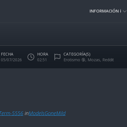
INFORMACIÓN ℹ️
PRIVACIDAD
🔒
NORMAS
DE
FECHA
HORA
CATEGORÍA(S)
USO
05/07/2026
02:51
Erotismo 🔞
,
Mozas
,
Reddit
🚸
-Term-5556
in
ModelsGoneMild