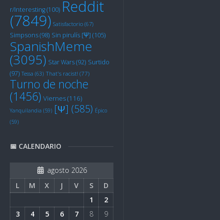
Reddit
r/Interesting
(100)
(7849)
Satisfactorio
(67)
Sin pirulís [Ψ]
(105)
Simpsons
(98)
SpanishMeme
(3095)
Star Wars
(92)
Surtido
(97)
Tessa
(63)
That's racist!
(77)
Turno de noche
(1456)
Viernes
(116)
[Ψ]
(585)
Yanquilandia
(59)
Épico
(59)
📅 CALENDARIO
agosto 2026
L
M
X
J
V
S
D
1
2
3
4
5
6
7
8
9