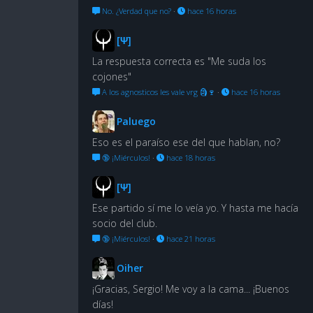
No. ¿Verdad que no?
·
hace 16 horas
[Ψ]
La respuesta correcta es "Me suda los
cojones"
A los agnosticos les vale vrg 🗿🍷
·
hace 16 horas
Paluego
Eso es el paraíso ese del que hablan, no?
🔞 ¡Miérculos!
·
hace 18 horas
[Ψ]
Ese partido sí me lo veía yo. Y hasta me hacía
socio del club.
🔞 ¡Miérculos!
·
hace 21 horas
Oiher
¡Gracias, Sergio! Me voy a la cama... ¡Buenos
días!