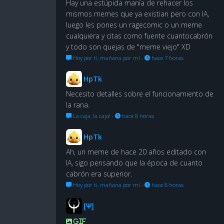
Hay una estúpida manía de rehacer los
mismos memes que ya existian pero con IA,
luego les pones un ragecomic o un meme
cualquiera y citas como fuente cuantocabrón
y todo son quejas de "meme viejo" XD
Hoy por ti, mañana por mí
·
hace 7 horas
HpTk
Necesito detalles sobre el funcionamiento de
la rana.
La caja, la caja!
·
hace 8 horas
HpTk
Ah, un meme de hace 20 años editado con
IA, sigo pensando que la época de cuanto
cabrón era superior.
Hoy por ti, mañana por mí
·
hace 8 horas
[Ψ]
GIF