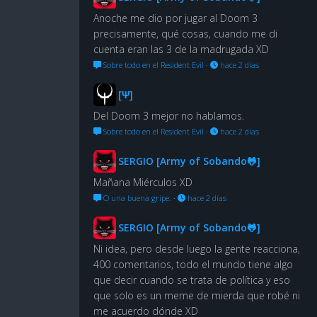
Anoche me dio por jugar al Doom 3
precisamente, qué cosas, cuando me di
cuenta eran las 3 de la madrugada XD
Sobre todo en el Resident Evil
·
hace 2 días
[Ψ]
Del Doom 3 mejor no hablamos.
Sobre todo en el Resident Evil
·
hace 2 días
SERGIO [Army of Sobando🐸]
Mañana Miérculos XD
O una buena gripe.
·
hace 2 días
SERGIO [Army of Sobando🐸]
Ni idea, pero desde luego la gente reacciona,
400 comentarios, todo el mundo tiene algo
que decir cuando se trata de política y eso
que solo es un meme de mierda que robé ni
me acuerdo dónde XD