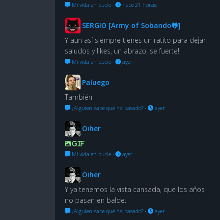
Mi vida en bucle
·
hace 21 horas
SERGIO [Army of Sobando🐸]
Y aun así siempre tienes un ratito para dejar
saludos y likes, un abrazo, se fuerte!
Mi vida en bucle
·
ayer
Paluego
También
¿Alguien sabe qué ha pasado?
·
ayer
Oiher
GIF
Mi vida en bucle
·
ayer
Oiher
Y ya tenemos la vista cansada, que los años
no pasan en balde.
¿Alguien sabe qué ha pasado?
·
ayer