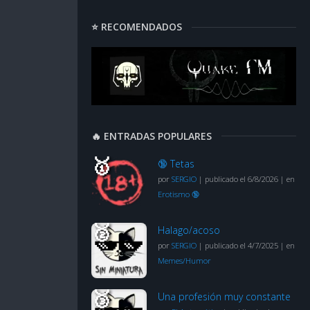
⭐ RECOMENDADOS
🔥 ENTRADAS POPULARES
🔞 Tetas
por
SERGIO
|
publicado el 6/8/2026
|
en
Erotismo 🔞
Halago/acoso
por
SERGIO
|
publicado el 4/7/2025
|
en
Memes/Humor
Una profesión muy constante