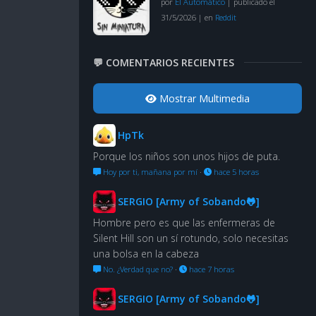
por
El Automático
|
publicado el
31/5/2026
|
en
Reddit
💬 COMENTARIOS RECIENTES
Mostrar Multimedia
HpTk
Porque los niños son unos hijos de puta.
Hoy por ti, mañana por mí
·
hace 5 horas
SERGIO [Army of Sobando🐸]
Hombre pero es que las enfermeras de
Silent Hill son un sí rotundo, solo necesitas
una bolsa en la cabeza
No. ¿Verdad que no?
·
hace 7 horas
SERGIO [Army of Sobando🐸]