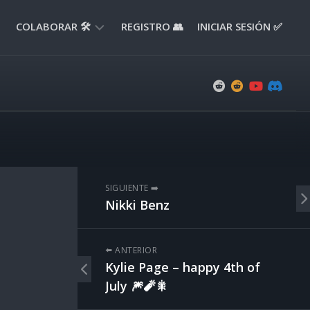
COLABORAR 🛠️
REGISTRO 👥
INICIAR SESIÓN ✅
ENVIAR
APORTE
📝
ENVIAR
REPORTE
🚧
SUGERENCIAS
SIGUIENTE ➡️
💡
Nikki Benz
⬅️ ANTERIOR
Kylie Page – happy 4th of
July 🎆🧨🎇