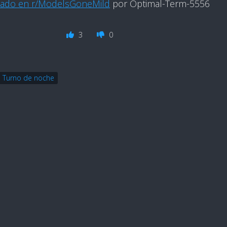
cado en r/ModelsGoneMild
por Optimal-Term-5556
3
0
Turno de noche