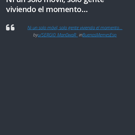
viviendo el momento…
Ni un solo móvil, solo gente viviendo el momento…
by
u/SERGI0_Man0waR_
in
BuenosMemesEsp