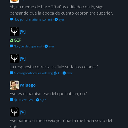
Ah, un meme de hace 20 años editado con IA, sigo
pensando que la época de cuanto cabrón era superior.
Hoy por ti, mañana por mí
·
ayer
[Ψ]
GIF
No. ¿Verdad que no?
·
ayer
[Ψ]
La respuesta correcta es "Me suda los cojones"
A los agnosticos les vale vrg 🗿🍷
·
ayer
Paluego
Eso es el paraíso ese del que hablan, no?
🔞 ¡Miérculos!
·
ayer
[Ψ]
Ese partido sí me lo veía yo. Y hasta me hacía socio del
club.