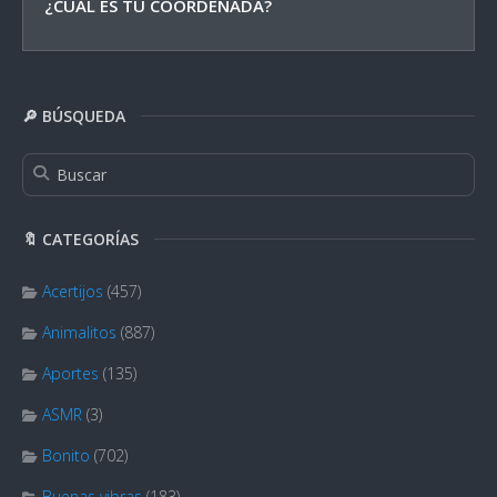
¿CUÁL ES TU COORDENADA?
🔎 BÚSQUEDA
🔖 CATEGORÍAS
Acertijos
(457)
Animalitos
(887)
Aportes
(135)
ASMR
(3)
Bonito
(702)
Buenas vibras
(183)