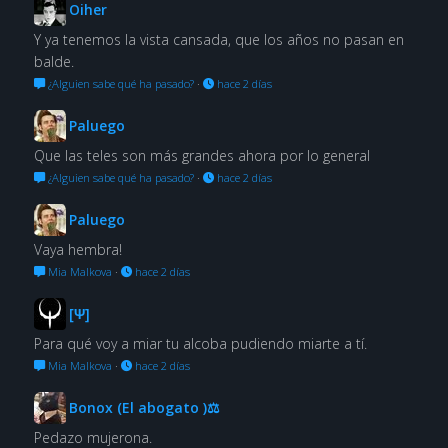
Oiher
Y ya tenemos la vista cansada, que los años no pasan en
balde.
¿Alguien sabe qué ha pasado?
·
hace 2 días
Paluego
Que las teles son más grandes ahora por lo general
¿Alguien sabe qué ha pasado?
·
hace 2 días
Paluego
Vaya hembra!
Mia Malkova
·
hace 2 días
[Ψ]
Para qué voy a miar tu alcoba pudiendo miarte a tí.
Mia Malkova
·
hace 2 días
Bonox (El abogato )⚖
Pedazo mujerona.