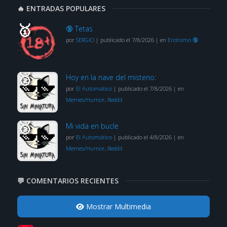
🔥 ENTRADAS POPULARES
🔞 Tetas
por
SERGIO
|
publicado el 7/8/2026
|
en
Erotismo 🔞
Hoy en la nave del misterio:
por
El Automático
|
publicado el 7/8/2026
|
en
Memes/Humor
,
Reddit
Mi vida en bucle
por
El Automático
|
publicado el 4/8/2026
|
en
Memes/Humor
,
Reddit
💬 COMENTARIOS RECIENTES
Mostrar Multimedia