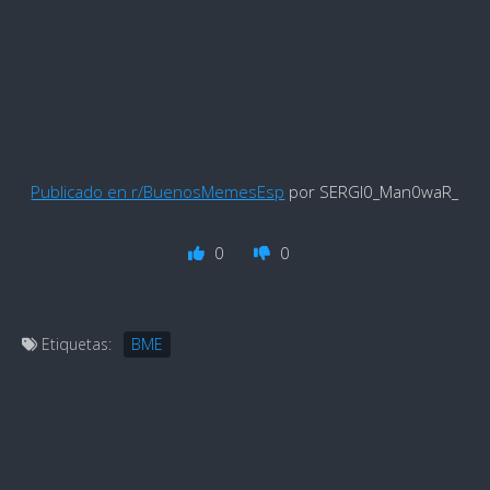
Publicado en r/BuenosMemesEsp
por SERGI0_Man0waR_
0
0
Etiquetas:
BME