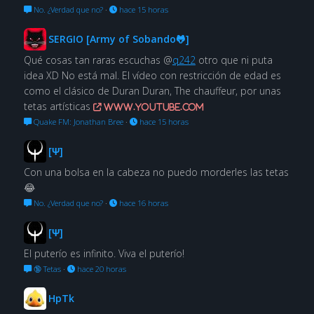
No. ¿Verdad que no?
·
hace 15 horas
SERGIO [Army of Sobando🐸]
Qué cosas tan raras escuchas @
q242
otro que ni puta
idea XD No está mal. El vídeo con restricción de edad es
como el clásico de Duran Duran, The chauffeur, por unas
tetas artísticas
www.youtube.com
Quake FM: Jonathan Bree
·
hace 15 horas
[Ψ]
Con una bolsa en la cabeza no puedo morderles las tetas
😂
No. ¿Verdad que no?
·
hace 16 horas
[Ψ]
El puterío es infinito. Viva el puterío!
🔞 Tetas
·
hace 20 horas
HpTk