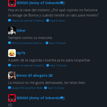
SERGIO [Army of Sobando🐸]
Hoy en la nave del misterio: ¿Por qué cojones no funciona
la vintage de Bonox y cuándo tendré un rato para mirarlo?
Hoy en la nave del misterio:
·
hace 6 horas
Oiher
Siempre somos su mascota.
Ahora la mascota eres tú…
·
hace 13 horas
HpTk
A partir de la segunda cosecha ya es para sospechar.
Hoy en la nave del misterio:
·
hace 13 horas
Bonox (El abogato )⚖
La música no me gusta demasiado, las tetas bien.
Quake FM: Jonathan Bree
·
hace 15 horas
SERGIO [Army of Sobando🐸]
XD