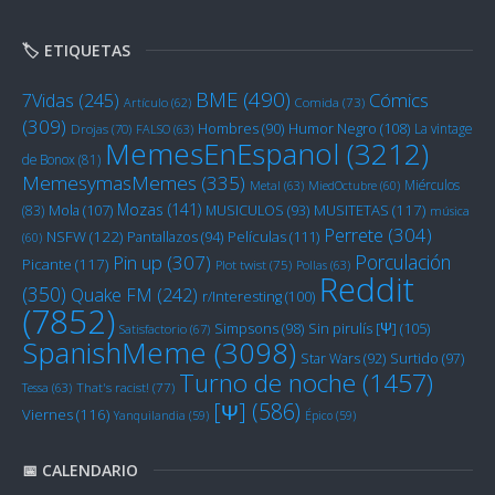
🏷️ ETIQUETAS
BME
(490)
Cómics
7Vidas
(245)
Artículo
(62)
Comida
(73)
(309)
Humor Negro
(108)
Hombres
(90)
La vintage
Drojas
(70)
FALSO
(63)
MemesEnEspanol
(3212)
de Bonox
(81)
MemesymasMemes
(335)
Miérculos
Metal
(63)
MiedOctubre
(60)
Mozas
(141)
Mola
(107)
MUSITETAS
(117)
(83)
MUSICULOS
(93)
música
Perrete
(304)
NSFW
(122)
Películas
(111)
Pantallazos
(94)
(60)
Porculación
Pin up
(307)
Picante
(117)
Plot twist
(75)
Pollas
(63)
Reddit
(350)
Quake FM
(242)
r/Interesting
(100)
(7852)
Sin pirulís [Ψ]
(105)
Simpsons
(98)
Satisfactorio
(67)
SpanishMeme
(3098)
Star Wars
(92)
Surtido
(97)
Turno de noche
(1457)
Tessa
(63)
That's racist!
(77)
[Ψ]
(586)
Viernes
(116)
Yanquilandia
(59)
Épico
(59)
📅 CALENDARIO