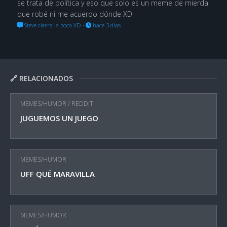
se trata de política y eso que solo es un meme de mierda
que robé ni me acuerdo dónde XD
Steve cierra la boca XD
·
hace 3 días
🔗 RELACIONADOS
MEMES/HUMOR
/
REDDIT
JUGUEMOS UN JUEGO
MEMES/HUMOR
UFF QUÉ MARAVILLA
MEMES/HUMOR