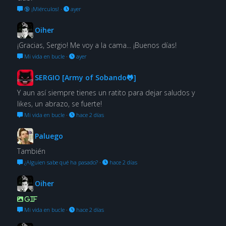
🔞 ¡Miérculos!
·
ayer
Oiher
¡Gracias, Sergio! Me voy a la cama... ¡Buenos días!
Mi vida en bucle
·
ayer
SERGIO [Army of Sobando🐸]
Y aun así siempre tienes un ratito para dejar saludos y
likes, un abrazo, se fuerte!
Mi vida en bucle
·
hace 2 días
Paluego
También
¿Alguien sabe qué ha pasado?
·
hace 2 días
Oiher
GIF
Mi vida en bucle
·
hace 2 días