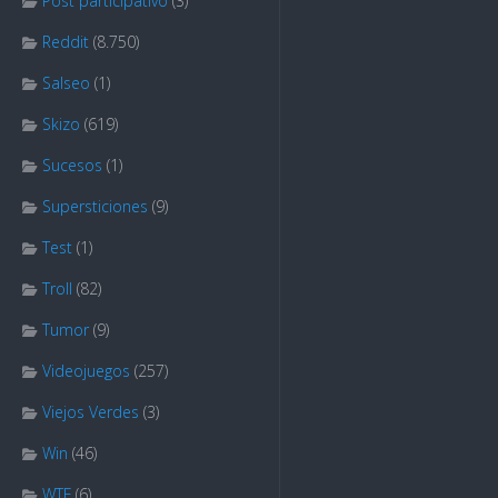
Post participativo
(3)
Reddit
(8.750)
Salseo
(1)
Skizo
(619)
Sucesos
(1)
Supersticiones
(9)
Test
(1)
Troll
(82)
Tumor
(9)
Videojuegos
(257)
Viejos Verdes
(3)
Win
(46)
WTF
(6)