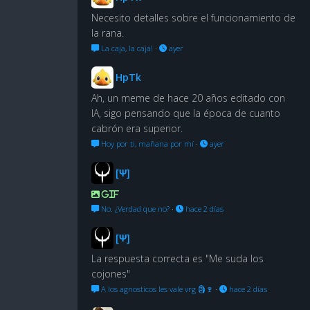
Necesito detalles sobre el funcionamiento de
la rana.
La caja, la caja!
·
ayer
HpTk
Ah, un meme de hace 20 años editado con
IA, sigo pensando que la época de cuanto
cabrón era superior.
Hoy por ti, mañana por mí
·
ayer
[Ψ]
GIF
No. ¿Verdad que no?
·
hace 2 días
[Ψ]
La respuesta correcta es "Me suda los
cojones"
A los agnosticos les vale vrg 🗿🍷
·
hace 2 días