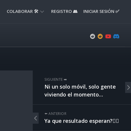
COLABORAR 🛠️
REGISTRO 👥
INICIAR SESIÓN ✅
ENVIAR
APORTE
📝
ENVIAR
REPORTE
🚧
SUGERENCIAS
SIGUIENTE ➡️
💡
Ni un solo móvil, solo gente
viviendo el momento…
⬅️ ANTERIOR
Ya que resultado esperan?👇🏻