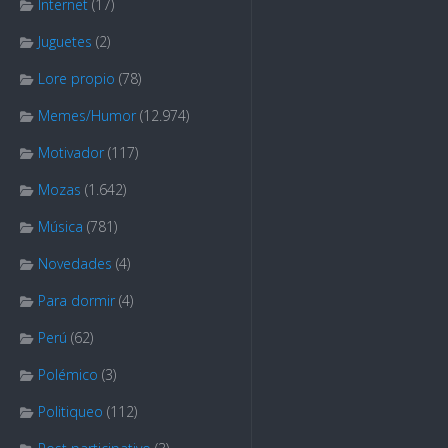
Internet
(17)
Juguetes
(2)
Lore propio
(78)
Memes/Humor
(12.974)
Motivador
(117)
Mozas
(1.642)
Música
(781)
Novedades
(4)
Para dormir
(4)
Perú
(62)
Polémico
(3)
Politiqueo
(112)