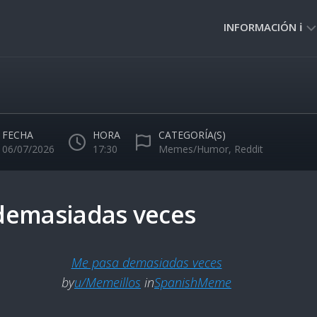
INFORMACIÓN ℹ️
PRIVACIDAD
🔒
NORMAS
DE
FECHA
HORA
CATEGORÍA(S)
USO
06/07/2026
17:30
Memes/Humor
,
Reddit
🚸
demasiadas veces
Me pasa demasiadas veces
by
u/Memeillos
in
SpanishMeme