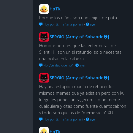
HpTk
Porque los niños son unos hijos de puta.
Hoy por ti, mañana por mí
·
ayer
SERGIO [Army of Sobando🐸]
Hombre pero es que las enfermeras de
Silent Hill son un sí rotundo, solo necesitas
una bolsa en la cabeza
No. ¿Verdad que no?
·
ayer
SERGIO [Army of Sobando🐸]
Hay una estúpida manía de rehacer los
mismos memes que ya existian pero con IA,
luego les pones un ragecomic o un meme
cualquiera y citas como fuente cuantocabrón
y todo son quejas de "meme viejo" XD
Hoy por ti, mañana por mí
·
ayer
HpTk