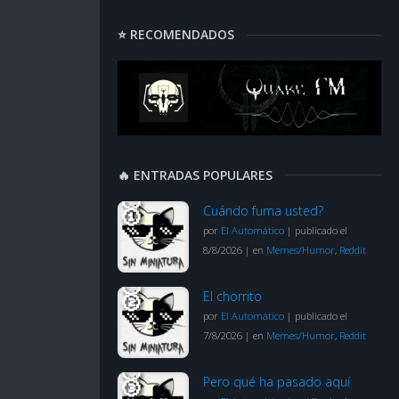
⭐ RECOMENDADOS
🔥 ENTRADAS POPULARES
Cuándo fuma usted?
por
El Automático
|
publicado el
8/8/2026
|
en
Memes/Humor
,
Reddit
El chorrito
por
El Automático
|
publicado el
7/8/2026
|
en
Memes/Humor
,
Reddit
Pero qué ha pasado aquí