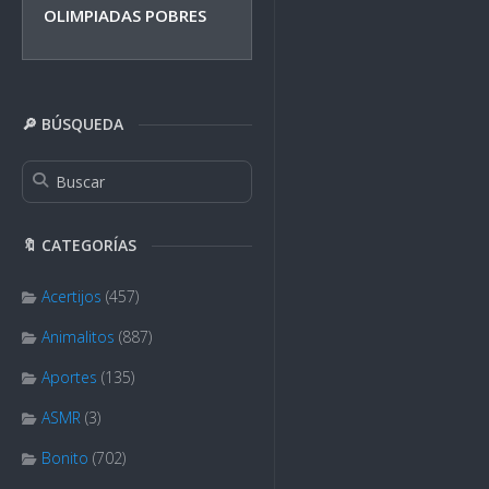
OLIMPIADAS POBRES
🔎 BÚSQUEDA
🔖 CATEGORÍAS
Acertijos
(457)
Animalitos
(887)
Aportes
(135)
ASMR
(3)
Bonito
(702)