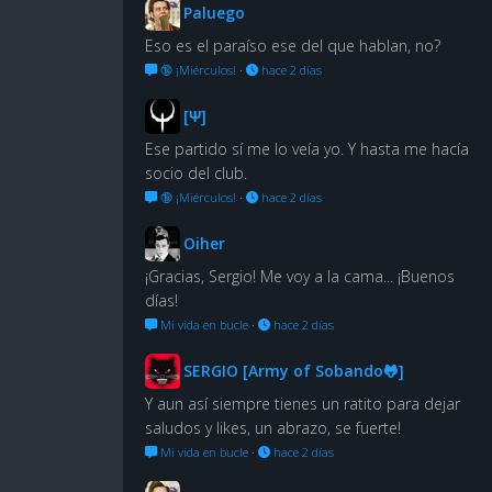
Paluego
Eso es el paraíso ese del que hablan, no?
🔞 ¡Miérculos!
·
hace 2 días
[Ψ]
Ese partido sí me lo veía yo. Y hasta me hacía
socio del club.
🔞 ¡Miérculos!
·
hace 2 días
Oiher
¡Gracias, Sergio! Me voy a la cama... ¡Buenos
días!
Mi vida en bucle
·
hace 2 días
SERGIO [Army of Sobando🐸]
Y aun así siempre tienes un ratito para dejar
saludos y likes, un abrazo, se fuerte!
Mi vida en bucle
·
hace 2 días