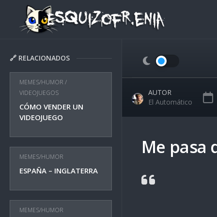
Skip
to
content
🔗 RELACIONADOS
MEMES/HUMOR
/
AUTOR
VIDEOJUEGOS
El Automático
CÓMO VENDER UN
VIDEOJUEGO
Me pasa 
MEMES/HUMOR
ESPAÑA – INGLATERRA
MEMES/HUMOR