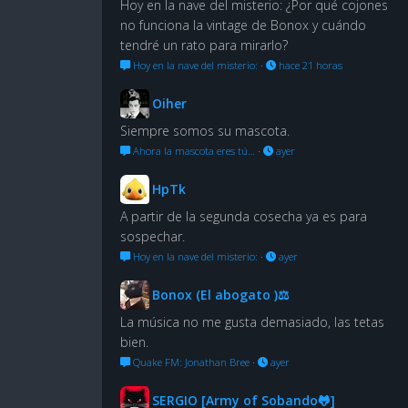
Hoy en la nave del misterio: ¿Por qué cojones
no funciona la vintage de Bonox y cuándo
tendré un rato para mirarlo?
Hoy en la nave del misterio:
·
hace 21 horas
Oiher
Siempre somos su mascota.
Ahora la mascota eres tú…
·
ayer
HpTk
A partir de la segunda cosecha ya es para
sospechar.
Hoy en la nave del misterio:
·
ayer
Bonox (El abogato )⚖
La música no me gusta demasiado, las tetas
bien.
Quake FM: Jonathan Bree
·
ayer
SERGIO [Army of Sobando🐸]