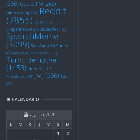
(350)
Quake FM
(242)
Reddit
r/Interesting
(100)
(7855)
Satisfactorio
(67)
Sin pirulís [Ψ]
(105)
Simpsons
(98)
SpanishMeme
(3099)
Star Wars
(92)
Surtido
(97)
Tessa
(63)
That's racist!
(77)
Turno de noche
(1458)
Viernes
(116)
[Ψ]
(586)
Yanquilandia
(59)
Épico
(59)
📅 CALENDARIO
agosto 2026
L
M
X
J
V
S
D
1
2