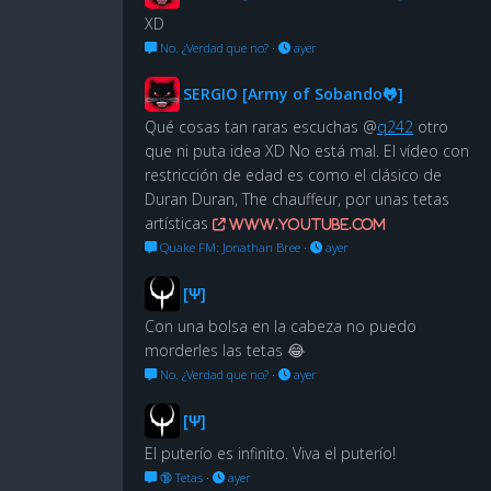
XD
No. ¿Verdad que no?
·
ayer
SERGIO [Army of Sobando🐸]
Qué cosas tan raras escuchas @
q242
otro
que ni puta idea XD No está mal. El vídeo con
restricción de edad es como el clásico de
Duran Duran, The chauffeur, por unas tetas
artísticas
www.youtube.com
Quake FM: Jonathan Bree
·
ayer
[Ψ]
Con una bolsa en la cabeza no puedo
morderles las tetas 😂
No. ¿Verdad que no?
·
ayer
[Ψ]
El puterío es infinito. Viva el puterío!
🔞 Tetas
·
ayer