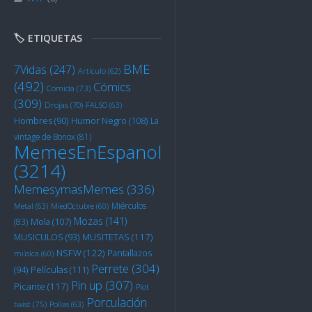
🏷️ ETIQUETAS
BME
7Vidas
(247)
Artículo
(62)
(492)
Cómics
Comida
(73)
(309)
Drojas
(70)
FALSO
(63)
Humor Negro
(108)
Hombres
(90)
La
vintage de Bonox
(81)
MemesEnEspanol
(3214)
MemesymasMemes
(336)
Miérculos
Metal
(63)
MiedOctubre
(60)
Mozas
(141)
Mola
(107)
(83)
MUSITETAS
(117)
MUSICULOS
(93)
NSFW
(122)
Pantallazos
música
(60)
Perrete
(304)
Películas
(111)
(94)
Pin up
(307)
Picante
(117)
Plot
Porculación
twist
(75)
Pollas
(63)