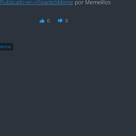
Publicado en r/SpanishMeme
por Memeillos
0
0
hMeme