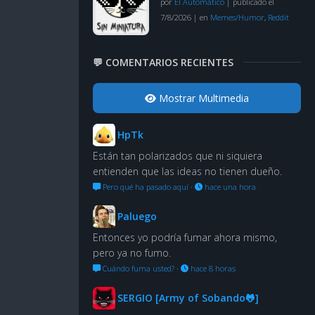
por
El Automático
|
publicado el
7/8/2026
|
en
Memes/Humor
,
Reddit
💬 COMENTARIOS RECIENTES
Mostrar Multimedia
HpTk
Están tan polarizados que ni siquiera
entienden que las ideas no tienen dueño.
Pero qué ha pasado aquí
·
hace una hora
Paluego
Entonces yo podría fumar ahora mismo,
pero ya no fumo.
Cuándo fuma usted?
·
hace 8 horas
SERGIO [Army of Sobando🐸]