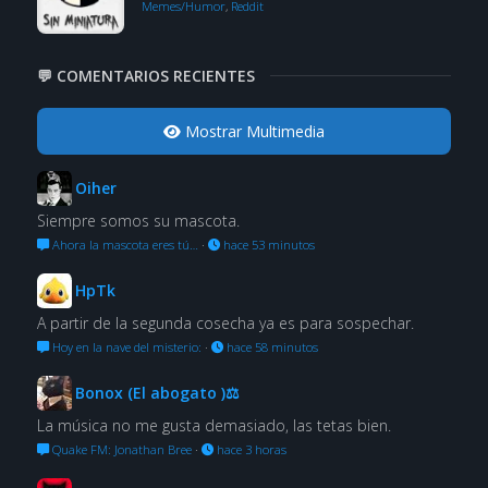
Memes/Humor
,
Reddit
💬 COMENTARIOS RECIENTES
Mostrar Multimedia
Oiher
Siempre somos su mascota.
Ahora la mascota eres tú…
·
hace 53 minutos
HpTk
A partir de la segunda cosecha ya es para sospechar.
Hoy en la nave del misterio:
·
hace 58 minutos
Bonox (El abogato )⚖
La música no me gusta demasiado, las tetas bien.
Quake FM: Jonathan Bree
·
hace 3 horas