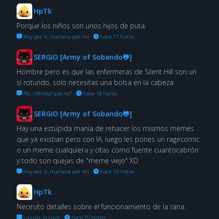
HpTk
Porque los niños son unos hijos de puta.
Hoy por ti, mañana por mí
·
hace 17 horas
SERGIO [Army of Sobando🐸]
Hombre pero es que las enfermeras de Silent Hill son un
sí rotundo, solo necesitas una bolsa en la cabeza
No. ¿Verdad que no?
·
hace 18 horas
SERGIO [Army of Sobando🐸]
Hay una estúpida manía de rehacer los mismos memes
que ya existian pero con IA, luego les pones un ragecomic
o un meme cualquiera y citas como fuente cuantocabrón
y todo son quejas de "meme viejo" XD
Hoy por ti, mañana por mí
·
hace 19 horas
HpTk
Necesito detalles sobre el funcionamiento de la rana.
La caja, la caja!
·
hace 19 horas