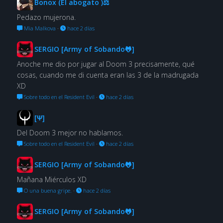
Bonox (El abogato )⚖
Pedazo mujerona.
Mia Malkova
·
hace 2 días
SERGIO [Army of Sobando🐸]
Anoche me dio por jugar al Doom 3 precisamente, qué
cosas, cuando me di cuenta eran las 3 de la madrugada
XD
Sobre todo en el Resident Evil
·
hace 2 días
[Ψ]
Del Doom 3 mejor no hablamos.
Sobre todo en el Resident Evil
·
hace 2 días
SERGIO [Army of Sobando🐸]
Mañana Miérculos XD
O una buena gripe.
·
hace 2 días
SERGIO [Army of Sobando🐸]