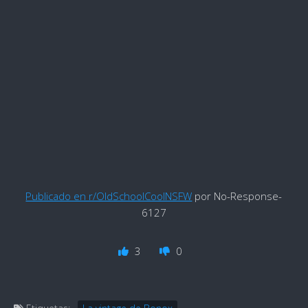
Publicado en r/OldSchoolCoolNSFW
por No-Response-
6127
3
0