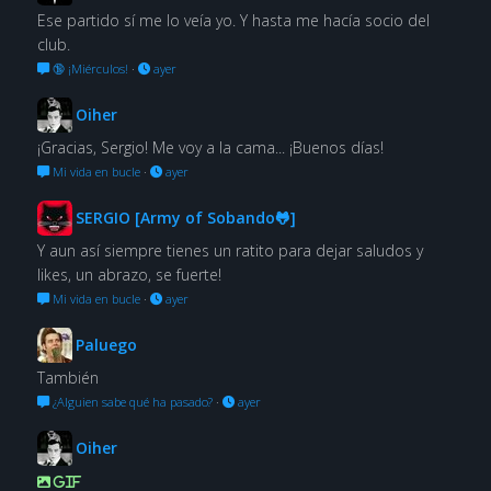
Ese partido sí me lo veía yo. Y hasta me hacía socio del
club.
🔞 ¡Miérculos!
·
ayer
Oiher
¡Gracias, Sergio! Me voy a la cama... ¡Buenos días!
Mi vida en bucle
·
ayer
SERGIO [Army of Sobando🐸]
Y aun así siempre tienes un ratito para dejar saludos y
likes, un abrazo, se fuerte!
Mi vida en bucle
·
ayer
Paluego
También
¿Alguien sabe qué ha pasado?
·
ayer
Oiher
GIF