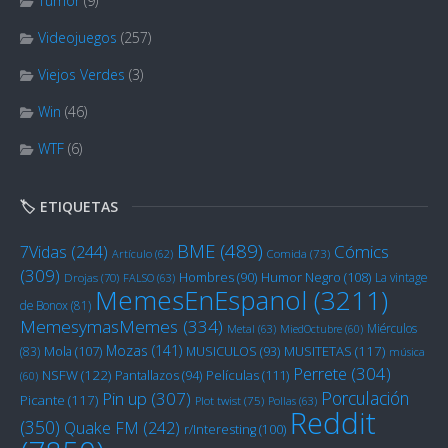
Tumor
(9)
Videojuegos
(257)
Viejos Verdes
(3)
Win
(46)
WTF
(6)
🏷️ ETIQUETAS
BME
(489)
Cómics
7Vidas
(244)
Artículo
(62)
Comida
(73)
(309)
Humor Negro
(108)
Hombres
(90)
La vintage
Drojas
(70)
FALSO
(63)
MemesEnEspanol
(3211)
de Bonox
(81)
MemesymasMemes
(334)
Miérculos
Metal
(63)
MiedOctubre
(60)
Mozas
(141)
Mola
(107)
MUSITETAS
(117)
(83)
MUSICULOS
(93)
música
Perrete
(304)
NSFW
(122)
Películas
(111)
Pantallazos
(94)
(60)
Porculación
Pin up
(307)
Picante
(117)
Plot twist
(75)
Pollas
(63)
Reddit
(350)
Quake FM
(242)
r/Interesting
(100)