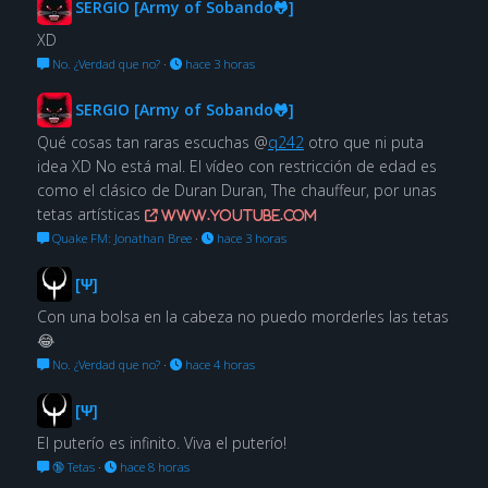
SERGIO [Army of Sobando🐸]
XD
No. ¿Verdad que no?
·
hace 3 horas
SERGIO [Army of Sobando🐸]
Qué cosas tan raras escuchas @
q242
otro que ni puta
idea XD No está mal. El vídeo con restricción de edad es
como el clásico de Duran Duran, The chauffeur, por unas
tetas artísticas
www.youtube.com
Quake FM: Jonathan Bree
·
hace 3 horas
[Ψ]
Con una bolsa en la cabeza no puedo morderles las tetas
😂
No. ¿Verdad que no?
·
hace 4 horas
[Ψ]
El puterío es infinito. Viva el puterío!
🔞 Tetas
·
hace 8 horas