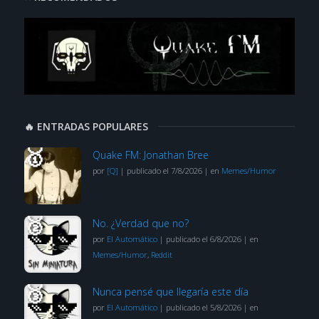
🔥 ENTRADAS POPULARES
Quake FM: Jonathan Bree
por
[Q]
|
publicado el 7/8/2026
|
en
Memes/Humor
No. ¿Verdad que no?
por
El Automático
|
publicado el 6/8/2026
|
en
Memes/Humor
,
Reddit
Nunca pensé que llegaría este día
por
El Automático
|
publicado el 5/8/2026
|
en