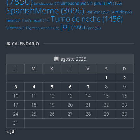
(7850)
Sin pirulís [Ψ]
(105)
Simpsons
(98)
Satisfactorio
(67)
SpanishMeme
(3096)
Star Wars
(92)
Surtido
(97)
Turno de noche
(1456)
Tessa
(63)
That's racist!
(77)
[Ψ]
(586)
Viernes
(116)
Yanquilandia
(59)
Épico
(59)
📅 CALENDARIO
agosto 2026
L
M
X
J
V
S
D
1
2
3
4
5
6
7
8
9
10
11
12
13
14
15
16
17
18
19
20
21
22
23
24
25
26
27
28
29
30
31
« Jul