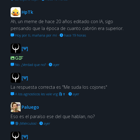
HpTk
Ah, un meme de hace 20 años editado con IA, sigo
pensando que la época de cuanto cabrón era superior.
Hoy por ti, mañana por mí
·
hace 19 horas
[Ψ]
GIF
No. ¿Verdad que no?
·
ayer
[Ψ]
La respuesta correcta es "Me suda los cojones"
A los agnosticos les vale vrg 🗿🍷
·
ayer
Paluego
Eso es el paraíso ese del que hablan, no?
🔞 ¡Miérculos!
·
ayer
[Ψ]