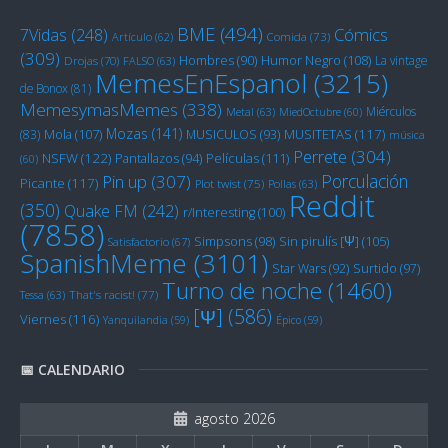
BME
(494)
Cómics
7Vidas
(248)
Artículo
(62)
Comida
(73)
(309)
Humor Negro
(108)
Hombres
(90)
La vintage
Drojas
(70)
FALSO
(63)
MemesEnEspanol
(3215)
de Bonox
(81)
MemesymasMemes
(338)
Miérculos
Metal
(63)
MiedOctubre
(60)
Mozas
(141)
Mola
(107)
MUSITETAS
(117)
(83)
MUSICULOS
(93)
música
Perrete
(304)
NSFW
(122)
Películas
(111)
Pantallazos
(94)
(60)
Porculación
Pin up
(307)
Picante
(117)
Plot twist
(75)
Pollas
(63)
Reddit
(350)
Quake FM
(242)
r/Interesting
(100)
(7858)
Sin pirulís [Ψ]
(105)
Simpsons
(98)
Satisfactorio
(67)
SpanishMeme
(3101)
Star Wars
(92)
Surtido
(97)
Turno de noche
(1460)
Tessa
(63)
That's racist!
(77)
[Ψ]
(586)
Viernes
(116)
Yanquilandia
(59)
Épico
(59)
📅 CALENDARIO
agosto 2026