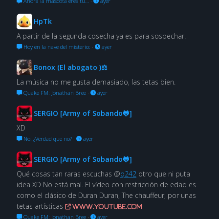
Ahora la mascota eres tú…
·
ayer
HpTk
A partir de la segunda cosecha ya es para sospechar.
Hoy en la nave del misterio:
·
ayer
Bonox (El abogato )⚖
La música no me gusta demasiado, las tetas bien.
Quake FM: Jonathan Bree
·
ayer
SERGIO [Army of Sobando🐸]
XD
No. ¿Verdad que no?
·
ayer
SERGIO [Army of Sobando🐸]
Qué cosas tan raras escuchas @
q242
otro que ni puta
idea XD No está mal. El vídeo con restricción de edad es
como el clásico de Duran Duran, The chauffeur, por unas
tetas artísticas
www.youtube.com
Quake FM: Jonathan Bree
·
ayer