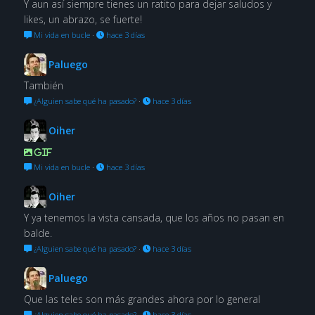
Y aun así siempre tienes un ratito para dejar saludos y
likes, un abrazo, se fuerte!
Mi vida en bucle
·
hace 3 días
Paluego
También
¿Alguien sabe qué ha pasado?
·
hace 3 días
Oiher
GIF
Mi vida en bucle
·
hace 3 días
Oiher
Y ya tenemos la vista cansada, que los años no pasan en
balde.
¿Alguien sabe qué ha pasado?
·
hace 3 días
Paluego
Que las teles son más grandes ahora por lo general
¿Alguien sabe qué ha pasado?
·
hace 3 días