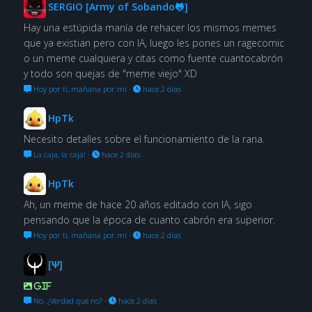
SERGIO [Army of Sobando🐸]
Hay una estúpida manía de rehacer los mismos memes
que ya existian pero con IA, luego les pones un ragecomic
o un meme cualquiera y citas como fuente cuantocabrón
y todo son quejas de "meme viejo" XD
Hoy por ti, mañana por mí
·
hace 2 días
HpTk
Necesito detalles sobre el funcionamiento de la rana.
La caja, la caja!
·
hace 2 días
HpTk
Ah, un meme de hace 20 años editado con IA, sigo
pensando que la época de cuanto cabrón era superior.
Hoy por ti, mañana por mí
·
hace 2 días
[Ψ]
GIF
No. ¿Verdad que no?
·
hace 2 días