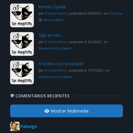
Kendra Spade
por
El Automático
|
publicado el 9/8/2026
|
en
Erotismo
🔞
,
Mozas
,
Reddit
Sigo en ello…
por
El Automático
|
publicado el 3/2/2026
|
en
Memes/Humor
,
Reddit
A todos nos ha pasado
por
El Automático
|
publicado el 10/7/2025
|
en
Memes/Humor
,
Reddit
💬 COMENTARIOS RECIENTES
Mostrar Multimedia
Paluego