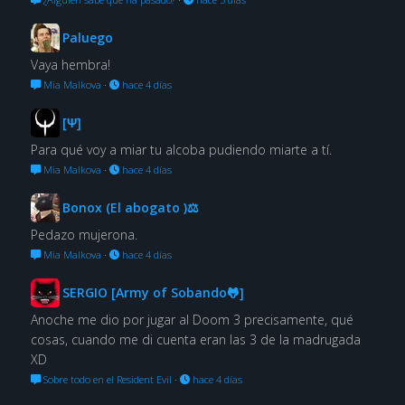
Paluego
Vaya hembra!
Mia Malkova
·
hace 4 días
[Ψ]
Para qué voy a miar tu alcoba pudiendo miarte a tí.
Mia Malkova
·
hace 4 días
Bonox (El abogato )⚖
Pedazo mujerona.
Mia Malkova
·
hace 4 días
SERGIO [Army of Sobando🐸]
Anoche me dio por jugar al Doom 3 precisamente, qué
cosas, cuando me di cuenta eran las 3 de la madrugada
XD
Sobre todo en el Resident Evil
·
hace 4 días