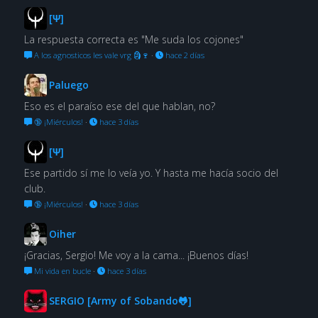
[Ψ]
La respuesta correcta es "Me suda los cojones"
A los agnosticos les vale vrg 🗿🍷
·
hace 2 días
Paluego
Eso es el paraíso ese del que hablan, no?
🔞 ¡Miérculos!
·
hace 3 días
[Ψ]
Ese partido sí me lo veía yo. Y hasta me hacía socio del
club.
🔞 ¡Miérculos!
·
hace 3 días
Oiher
¡Gracias, Sergio! Me voy a la cama... ¡Buenos días!
Mi vida en bucle
·
hace 3 días
SERGIO [Army of Sobando🐸]