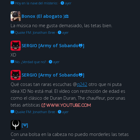
Hoy en la nave del misterio:
·
ayer
Bonox (El abogato )⚖
La música no me gusta demasiado, las tetas bien.
Quake FM: Jonathan Bree
·
ayer
SERGIO [Army of Sobando🐸]
XD
No. ¿Verdad que no?
·
ayer
SERGIO [Army of Sobando🐸]
Qué cosas tan raras escuchas @
q242
otro que ni puta
idea XD No está mal. El vídeo con restricción de edad es
como el clásico de Duran Duran, The chauffeur, por unas
tetas artísticas
www.youtube.com
Quake FM: Jonathan Bree
·
ayer
[Ψ]
Con una bolsa en la cabeza no puedo morderles las tetas