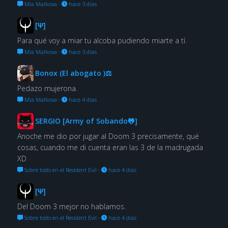
Mia Malkova
·
hace 3 días
[Ψ]
Para qué voy a miar tu alcoba pudiendo miarte a tí.
Mia Malkova
·
hace 3 días
Bonox (El abogato )⚖
Pedazo mujerona.
Mia Malkova
·
hace 4 días
SERGIO [Army of Sobando🐸]
Anoche me dio por jugar al Doom 3 precisamente, qué
cosas, cuando me di cuenta eran las 3 de la madrugada
XD
Sobre todo en el Resident Evil
·
hace 4 días
[Ψ]
Del Doom 3 mejor no hablamos.
Sobre todo en el Resident Evil
·
hace 4 días