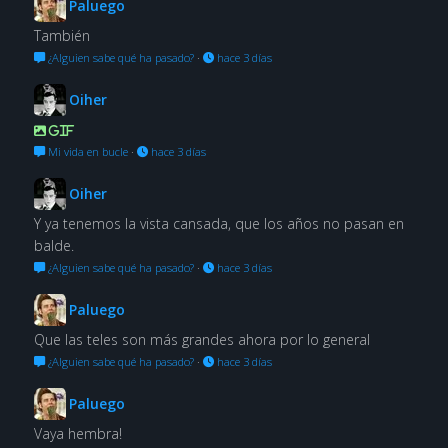
Paluego
También
¿Alguien sabe qué ha pasado?
·
hace 3 días
Oiher
GIF
Mi vida en bucle
·
hace 3 días
Oiher
Y ya tenemos la vista cansada, que los años no pasan en
balde.
¿Alguien sabe qué ha pasado?
·
hace 3 días
Paluego
Que las teles son más grandes ahora por lo general
¿Alguien sabe qué ha pasado?
·
hace 3 días
Paluego
Vaya hembra!