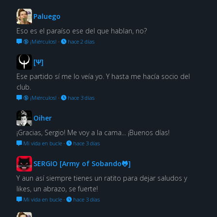
Paluego
Eso es el paraíso ese del que hablan, no?
🔞 ¡Miérculos!
·
hace 2 días
[Ψ]
Ese partido sí me lo veía yo. Y hasta me hacía socio del
club.
🔞 ¡Miérculos!
·
hace 3 días
Oiher
¡Gracias, Sergio! Me voy a la cama... ¡Buenos días!
Mi vida en bucle
·
hace 3 días
SERGIO [Army of Sobando🐸]
Y aun así siempre tienes un ratito para dejar saludos y
likes, un abrazo, se fuerte!
Mi vida en bucle
·
hace 3 días