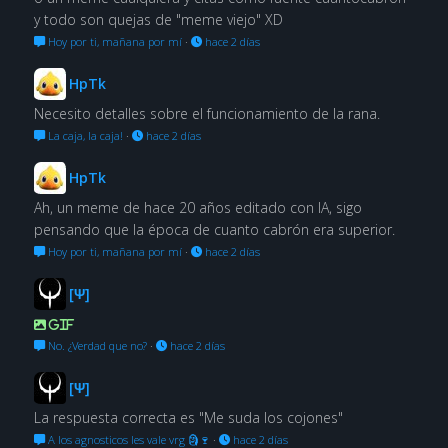
y todo son quejas de "meme viejo" XD
Hoy por ti, mañana por mí
·
hace 2 días
HpTk
Necesito detalles sobre el funcionamiento de la rana.
La caja, la caja!
·
hace 2 días
HpTk
Ah, un meme de hace 20 años editado con IA, sigo
pensando que la época de cuanto cabrón era superior.
Hoy por ti, mañana por mí
·
hace 2 días
[Ψ]
GIF
No. ¿Verdad que no?
·
hace 2 días
[Ψ]
La respuesta correcta es "Me suda los cojones"
A los agnosticos les vale vrg 🗿🍷
·
hace 2 días