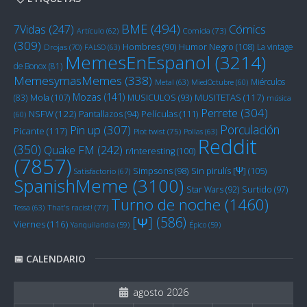
BME
(494)
Cómics
7Vidas
(247)
Artículo
(62)
Comida
(73)
(309)
Humor Negro
(108)
Hombres
(90)
La vintage
Drojas
(70)
FALSO
(63)
MemesEnEspanol
(3214)
de Bonox
(81)
MemesymasMemes
(338)
Miérculos
Metal
(63)
MiedOctubre
(60)
Mozas
(141)
Mola
(107)
MUSITETAS
(117)
(83)
MUSICULOS
(93)
música
Perrete
(304)
NSFW
(122)
Películas
(111)
Pantallazos
(94)
(60)
Porculación
Pin up
(307)
Picante
(117)
Plot twist
(75)
Pollas
(63)
Reddit
(350)
Quake FM
(242)
r/Interesting
(100)
(7857)
Sin pirulís [Ψ]
(105)
Simpsons
(98)
Satisfactorio
(67)
SpanishMeme
(3100)
Star Wars
(92)
Surtido
(97)
Turno de noche
(1460)
Tessa
(63)
That's racist!
(77)
[Ψ]
(586)
Viernes
(116)
Yanquilandia
(59)
Épico
(59)
📅 CALENDARIO
agosto 2026