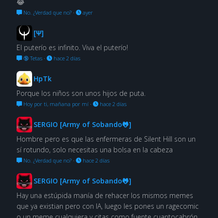
😂
No. ¿Verdad que no?
·
ayer
[Ψ]
El puterío es infinito. Viva el puterío!
🔞 Tetas
·
hace 2 días
HpTk
Porque los niños son unos hijos de puta.
Hoy por ti, mañana por mí
·
hace 2 días
SERGIO [Army of Sobando🐸]
Hombre pero es que las enfermeras de Silent Hill son un
sí rotundo, solo necesitas una bolsa en la cabeza
No. ¿Verdad que no?
·
hace 2 días
SERGIO [Army of Sobando🐸]
Hay una estúpida manía de rehacer los mismos memes
que ya existian pero con IA, luego les pones un ragecomic
o un meme cualquiera y citas como fuente cuantocabrón