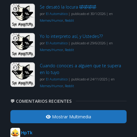
Se desató la locura 🤣🤣🤣🤣
por
El Automático
|
publicado el 30/1/2026
|
en
Memes/Humor
,
Reddit
Yo lo interpreto así, y Ustedes??
por
El Automático
|
publicado el 29/6/2026
|
en
Memes/Humor
,
Reddit
Cuando conoces a alguien que te supera
en lo tuyo
por
El Automático
|
publicado el 24/11/2025
|
en
Memes/Humor
,
Reddit
💬 COMENTARIOS RECIENTES
Mostrar Multimedia
HpTk