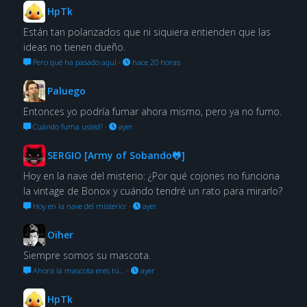
HpTk
Están tan polarizados que ni siquiera entienden que las
ideas no tienen dueño.
Pero qué ha pasado aquí
·
hace 20 horas
Paluego
Entonces yo podría fumar ahora mismo, pero ya no fumo.
Cuándo fuma usted?
·
ayer
SERGIO [Army of Sobando🐸]
Hoy en la nave del misterio: ¿Por qué cojones no funciona
la vintage de Bonox y cuándo tendré un rato para mirarlo?
Hoy en la nave del misterio:
·
ayer
Oiher
Siempre somos su mascota.
Ahora la mascota eres tú…
·
ayer
HpTk