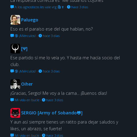
La respuesta correcta es "Me suda los cojones"
A los agnosticos les vale vrg 🗿🍷
·
hace 3 días
Paluego
Eso es el paraíso ese del que hablan, no?
🔞 ¡Miérculos!
·
hace 3 días
[Ψ]
Ese partido sí me lo veía yo. Y hasta me hacía socio del
club.
🔞 ¡Miérculos!
·
hace 3 días
Oiher
¡Gracias, Sergio! Me voy a la cama... ¡Buenos días!
Mi vida en bucle
·
hace 3 días
SERGIO [Army of Sobando🐸]
Y aun así siempre tienes un ratito para dejar saludos y
likes, un abrazo, se fuerte!
Mi vida en bucle
·
hace 3 días