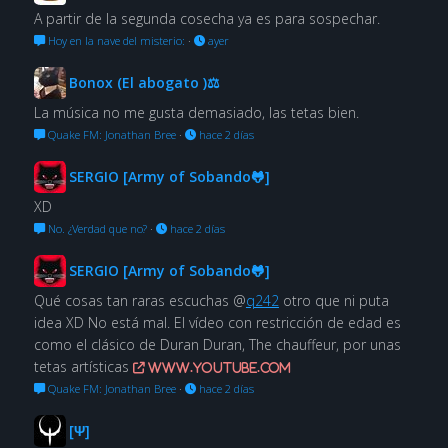
A partir de la segunda cosecha ya es para sospechar.
Hoy en la nave del misterio:
·
ayer
Bonox (El abogato )⚖
La música no me gusta demasiado, las tetas bien.
Quake FM: Jonathan Bree
·
hace 2 días
SERGIO [Army of Sobando🐸]
XD
No. ¿Verdad que no?
·
hace 2 días
SERGIO [Army of Sobando🐸]
Qué cosas tan raras escuchas @
q242
otro que ni puta
idea XD No está mal. El vídeo con restricción de edad es
como el clásico de Duran Duran, The chauffeur, por unas
tetas artísticas
www.youtube.com
Quake FM: Jonathan Bree
·
hace 2 días
[Ψ]