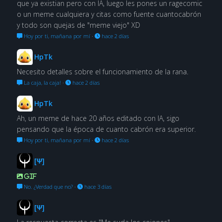
que ya existian pero con IA, luego les pones un ragecomic
o un meme cualquiera y citas como fuente cuantocabrón
y todo son quejas de "meme viejo" XD
Hoy por ti, mañana por mí
·
hace 2 días
HpTk
Necesito detalles sobre el funcionamiento de la rana.
La caja, la caja!
·
hace 2 días
HpTk
Ah, un meme de hace 20 años editado con IA, sigo
pensando que la época de cuanto cabrón era superior.
Hoy por ti, mañana por mí
·
hace 2 días
[Ψ]
GIF
No. ¿Verdad que no?
·
hace 3 días
[Ψ]