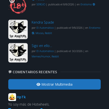
por
SERGIO
|
publicado el 8/8/2026
|
en
Erotismo 🔞
Kendra Spade
por
El Automático
|
publicado el 9/8/2026
|
en
Erotismo
🔞
,
Mozas
,
Reddit
Sigo en ello…
por
El Automático
|
publicado el 3/2/2026
|
en
Memes/Humor
,
Reddit
💬 COMENTARIOS RECIENTES
Mostrar Multimedia
HpTk
Yo soy más de Hotwheels.