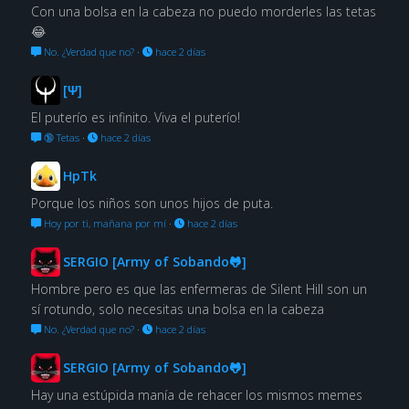
Con una bolsa en la cabeza no puedo morderles las tetas
😂
No. ¿Verdad que no?
·
hace 2 días
[Ψ]
El puterío es infinito. Viva el puterío!
🔞 Tetas
·
hace 2 días
HpTk
Porque los niños son unos hijos de puta.
Hoy por ti, mañana por mí
·
hace 2 días
SERGIO [Army of Sobando🐸]
Hombre pero es que las enfermeras de Silent Hill son un
sí rotundo, solo necesitas una bolsa en la cabeza
No. ¿Verdad que no?
·
hace 2 días
SERGIO [Army of Sobando🐸]
Hay una estúpida manía de rehacer los mismos memes