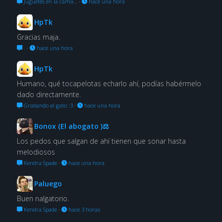
Juguetes en la cama…
·
hace una hora
HpTk
Gracias maja.
.
·
hace una hora
HpTk
Humano, qué tocapelotas echarlo ahí, podías habérmelo
dado directamente.
Grabando al gato :3
·
hace una hora
Bonox (El abogato )⚖
Los pedos que salgan de ahí tienen que sonar hasta
melodiosos
Kendra Spade
·
hace una hora
Paluego
Buen nalgatorio.
Kendra Spade
·
hace 3 horas