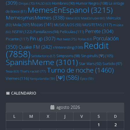
(309)
Humor Negro
(108)
Hombres
(90)
La vintage
Drojas
(70)
FALSO
(63)
MemesEnEspanol
(3215)
de Bonox
(81)
MemesymasMemes
(338)
Miérculos
Metal
(63)
MiedOctubre
(60)
Mozas
(141)
Mola
(107)
MUSITETAS
(117)
(83)
MUSICULOS
(93)
música
Perrete
(304)
NSFW
(122)
Películas
(111)
Pantallazos
(94)
(60)
Porculación
Pin up
(307)
Picante
(117)
Plot twist
(75)
Pollas
(63)
Reddit
(350)
Quake FM
(242)
r/Interesting
(100)
(7858)
Sin pirulís [Ψ]
(105)
Simpsons
(98)
Satisfactorio
(67)
SpanishMeme
(3101)
Star Wars
(92)
Surtido
(97)
Turno de noche
(1460)
Tessa
(63)
That's racist!
(77)
[Ψ]
(586)
Viernes
(116)
Yanquilandia
(59)
Épico
(59)
📅 CALENDARIO
agosto 2026
L
M
X
J
V
S
D
1
2