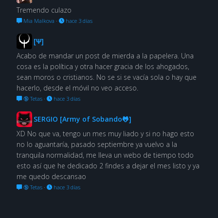
Tremendo culazo
Mia Malkova
·
hace 3 días
[Ψ]
Acabo de mandar un post de mierda a la papelera. Una
cosa es la política y otra hacer gracia de los ahogados,
sean moros o cristianos. No se si se vacía sola o hay que
hacerlo, desde el móvil no veo acceso.
🔞 Tetas
·
hace 3 días
SERGIO [Army of Sobando🐸]
XD No que va, tengo un mes muy liado y si no hago esto
no lo aguantaría, pasado septiembre ya vuelvo a la
tranquila normalidad, me lleva un webo de tiempo todo
esto así que he dedicado 2 findes a dejar el mes listo y ya
me quedo descansao
🔞 Tetas
·
hace 3 días