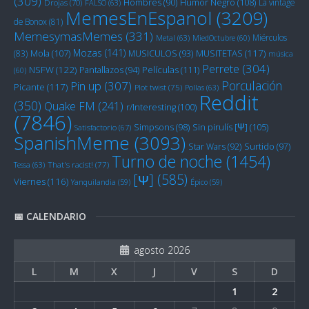
(309)
Humor Negro
(108)
Hombres
(90)
La vintage
Drojas
(70)
FALSO
(63)
MemesEnEspanol
(3209)
de Bonox
(81)
MemesymasMemes
(331)
Miérculos
Metal
(63)
MiedOctubre
(60)
Mozas
(141)
Mola
(107)
MUSITETAS
(117)
(83)
MUSICULOS
(93)
música
Perrete
(304)
NSFW
(122)
Películas
(111)
Pantallazos
(94)
(60)
Porculación
Pin up
(307)
Picante
(117)
Plot twist
(75)
Pollas
(63)
Reddit
(350)
Quake FM
(241)
r/Interesting
(100)
(7846)
Sin pirulís [Ψ]
(105)
Simpsons
(98)
Satisfactorio
(67)
SpanishMeme
(3093)
Star Wars
(92)
Surtido
(97)
Turno de noche
(1454)
Tessa
(63)
That's racist!
(77)
[Ψ]
(585)
Viernes
(116)
Yanquilandia
(59)
Épico
(59)
📅 CALENDARIO
agosto 2026
L
M
X
J
V
S
D
1
2