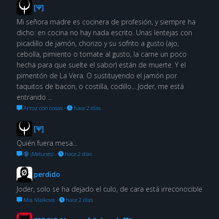
[Ψ]
Mi señora madre es cocinera de profesión, y siempre ha
dicho: en cocina no hay nada escrito. Unas lentejas con
picadillo de jamón, chorizo y su sofrito a gusto (ajo,
cebolla, pimiento o tomate al gusto, la carne un poco
hecha para que suelte el sabor) están de muerte. Y el
pimentón de La Vera. O sustituyendo el jamón por
taquitos de bacon, o costilla, codillo... Joder, me está
entrando ...
Arroz con cosas
·
hace 2 días
[Ψ]
Quién fuera mesa...
🔞 ¡Melunes!
·
hace 2 días
perdido
Joder, solo se ha dejado el culo, de cara está irreconocible
Mia Malkova
·
hace 2 días