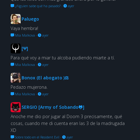
¿Alguien sabe qué ha pasado?
·
ayer
Paluego
Vaya hembra!
Mia Malkova
·
ayer
[Ψ]
Para qué voy a miar tu alcoba pudiendo miarte a tí.
Mia Malkova
·
ayer
Bonox (El abogato )⚖
Pedazo mujerona.
Mia Malkova
·
ayer
SERGIO [Army of Sobando🐸]
Anoche me dio por jugar al Doom 3 precisamente, qué
cosas, cuando me di cuenta eran las 3 de la madrugada
XD
Sobre todo en el Resident Evil
·
ayer