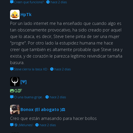
Creen que funcione?
·
hace 2 días
HpTk
Por un lado internet me ha enseñado que cuando algo es
tan obscenamente provocativo, ha sido creado por aquel
que lo ataca, es decir, Steve tiene pinta de ser una mujer
"progre". Por otro lado la estupidez humana me hace
creer que también es altamente probable que Steve sea y
exista, y de corazón le parezca legítimo reivindicar tamaña
basura.
Steve cierra la boca XD
·
hace 2 días
[Ψ]
GIF
O una buena gripe.
·
hace 2 días
Bonox (El abogato )⚖
Creo que están amasando para hacer bollos
🔞 ¡Melunes!
·
hace 2 días