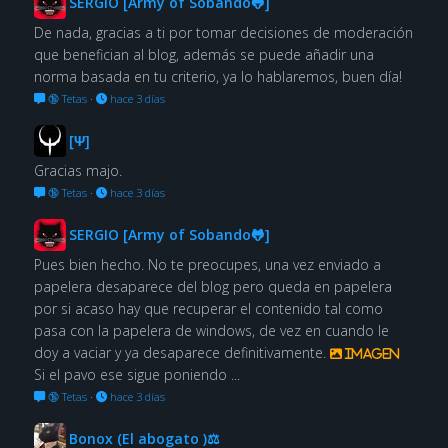
SERGIO [Army of Sobando🐸]
De nada, gracias a ti por tomar decisiones de moderación
que benefician al blog, además se puede añadir una
norma basada en tu criterio, ya lo hablaremos, buen día!
🔞 Tetas
·
hace 3 días
[Ψ]
Gracias majo.
🔞 Tetas
·
hace 3 días
SERGIO [Army of Sobando🐸]
Pues bien hecho. No te preocupes, una vez enviado a
papelera desaparece del blog pero queda en papelera
por si acaso hay que recuperar el contenido tal como
pasa con la papelera de windows, de vez en cuando le
doy a vaciar y ya desaparece definitivamente.
Imagen
Si el pavo ese sigue poniendo ...
🔞 Tetas
·
hace 3 días
Bonox (El abogato )⚖