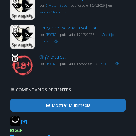
por
El Automático
|
publicado el 23/4/2026
|
en
Memes/Humor
,
Reddit
[Jeroglífico] Adivina la solución
por
SERGIO
|
publicado el 21/3/2025
|
en
Acertijos
,
Erotismo 🔞
🔞 ¡Miérculos!
por
SERGIO
|
publicado el 5/8/2026
|
en
Erotismo 🔞
💬 COMENTARIOS RECIENTES
Mostrar Multimedia
[Ψ]
GIF