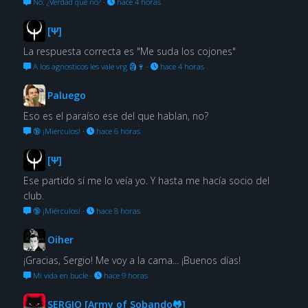
No. ¿Verdad que no?
·
hace 4 horas
[Ψ]
La respuesta correcta es "Me suda los cojones"
A los agnosticos les vale vrg 🗿🍷
·
hace 4 horas
Paluego
Eso es el paraíso ese del que hablan, no?
🔞 ¡Miérculos!
·
hace 6 horas
[Ψ]
Ese partido sí me lo veía yo. Y hasta me hacía socio del
club.
🔞 ¡Miérculos!
·
hace 8 horas
Oiher
¡Gracias, Sergio! Me voy a la cama... ¡Buenos días!
Mi vida en bucle
·
hace 9 horas
SERGIO [Army of Sobando🐸]