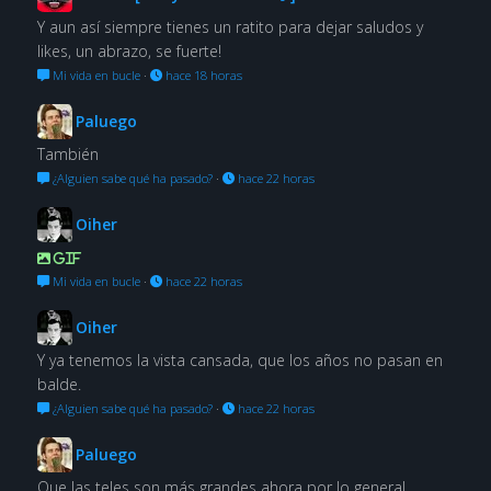
Y aun así siempre tienes un ratito para dejar saludos y
likes, un abrazo, se fuerte!
Mi vida en bucle
·
hace 18 horas
Paluego
También
¿Alguien sabe qué ha pasado?
·
hace 22 horas
Oiher
GIF
Mi vida en bucle
·
hace 22 horas
Oiher
Y ya tenemos la vista cansada, que los años no pasan en
balde.
¿Alguien sabe qué ha pasado?
·
hace 22 horas
Paluego
Que las teles son más grandes ahora por lo general