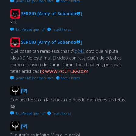
Quake FM: Jonathan Bree
·
hace 2 horas
SERGIO [Army of Sobando🐸]
XD
No. ¿Verdad que no?
·
hace 2 horas
SERGIO [Army of Sobando🐸]
Qué cosas tan raras escuchas @
q242
otro que ni puta
idea XD No está mal. El vídeo con restricción de edad es
como el clásico de Duran Duran, The chauffeur, por unas
tetas artísticas
www.youtube.com
Quake FM: Jonathan Bree
·
hace 2 horas
[Ψ]
Con una bolsa en la cabeza no puedo morderles las tetas
😂
No. ¿Verdad que no?
·
hace 3 horas
[Ψ]
El puterío es infinito. Viva el puterío!