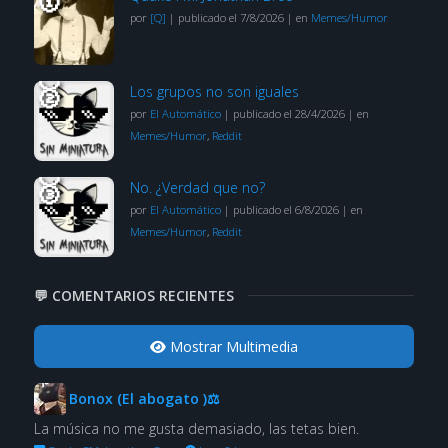
por
[Q]
|
publicado el 7/8/2026
|
en
Memes/Humor
Los grupos no son iguales
por
El Automático
|
publicado el 28/4/2026
|
en
Memes/Humor
,
Reddit
No. ¿Verdad que no?
por
El Automático
|
publicado el 6/8/2026
|
en
Memes/Humor
,
Reddit
💬 COMENTARIOS RECIENTES
Mostrar Multimedia
Bonox (El abogato )⚖
La música no me gusta demasiado, las tetas bien.