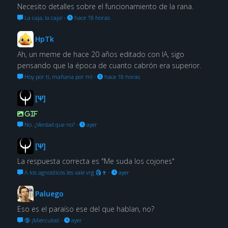
Necesito detalles sobre el funcionamiento de la rana.
La caja, la caja!
·
hace 18 horas
HpTk
Ah, un meme de hace 20 años editado con IA, sigo
pensando que la época de cuanto cabrón era superior.
Hoy por ti, mañana por mí
·
hace 18 horas
[Ψ]
GIF
No. ¿Verdad que no?
·
ayer
[Ψ]
La respuesta correcta es "Me suda los cojones"
A los agnosticos les vale vrg 🗿🍷
·
ayer
Paluego
Eso es el paraíso ese del que hablan, no?
🔞 ¡Miérculos!
·
ayer