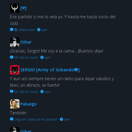
[Ψ]
Ese partido sí me lo veía yo. Y hasta me hacía socio del
club.
🔞 ¡Miérculos!
·
ayer
Oiher
¡Gracias, Sergio! Me voy a la cama... ¡Buenos días!
Mi vida en bucle
·
ayer
SERGIO [Army of Sobando🐸]
Y aun así siempre tienes un ratito para dejar saludos y
likes, un abrazo, se fuerte!
Mi vida en bucle
·
ayer
Paluego
También
¿Alguien sabe qué ha pasado?
·
ayer
Oiher