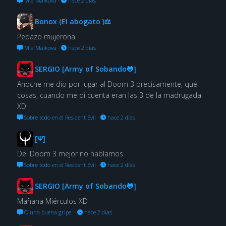
Mia Malkova
·
hace 2 días
Bonox (El abogato )⚖
Pedazo mujerona.
Mia Malkova
·
hace 2 días
SERGIO [Army of Sobando🐸]
Anoche me dio por jugar al Doom 3 precisamente, qué
cosas, cuando me di cuenta eran las 3 de la madrugada
XD
Sobre todo en el Resident Evil
·
hace 2 días
[Ψ]
Del Doom 3 mejor no hablamos.
Sobre todo en el Resident Evil
·
hace 2 días
SERGIO [Army of Sobando🐸]
Mañana Miérculos XD
O una buena gripe.
·
hace 2 días