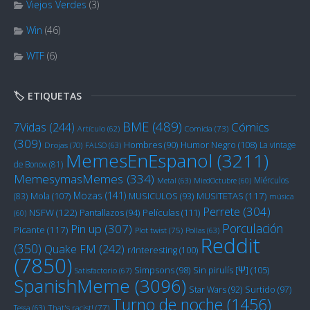
Viejos Verdes
(3)
Win
(46)
WTF
(6)
🏷️ ETIQUETAS
BME
(489)
Cómics
7Vidas
(244)
Artículo
(62)
Comida
(73)
(309)
Humor Negro
(108)
Hombres
(90)
La vintage
Drojas
(70)
FALSO
(63)
MemesEnEspanol
(3211)
de Bonox
(81)
MemesymasMemes
(334)
Miérculos
Metal
(63)
MiedOctubre
(60)
Mozas
(141)
Mola
(107)
MUSITETAS
(117)
(83)
MUSICULOS
(93)
música
Perrete
(304)
NSFW
(122)
Películas
(111)
Pantallazos
(94)
(60)
Porculación
Pin up
(307)
Picante
(117)
Plot twist
(75)
Pollas
(63)
Reddit
(350)
Quake FM
(242)
r/Interesting
(100)
(7850)
Sin pirulís [Ψ]
(105)
Simpsons
(98)
Satisfactorio
(67)
SpanishMeme
(3096)
Star Wars
(92)
Surtido
(97)
Turno de noche
(1456)
Tessa
(63)
That's racist!
(77)