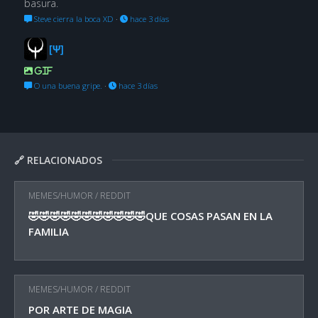
basura.
Steve cierra la boca XD
·
hace 3 días
[Ψ]
GIF
O una buena gripe.
·
hace 3 días
🔗 RELACIONADOS
MEMES/HUMOR
/
REDDIT
🤣🤣🤣🤣🤣🤣🤣🤣🤣🤣🤣QUE COSAS PASAN EN LA
FAMILIA
MEMES/HUMOR
/
REDDIT
POR ARTE DE MAGIA