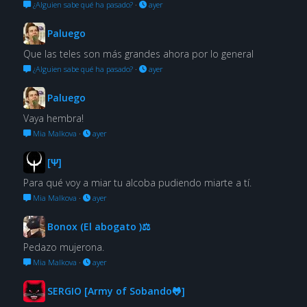
¿Alguien sabe qué ha pasado?
·
ayer
Paluego
Que las teles son más grandes ahora por lo general
¿Alguien sabe qué ha pasado?
·
ayer
Paluego
Vaya hembra!
Mia Malkova
·
ayer
[Ψ]
Para qué voy a miar tu alcoba pudiendo miarte a tí.
Mia Malkova
·
ayer
Bonox (El abogato )⚖
Pedazo mujerona.
Mia Malkova
·
ayer
SERGIO [Army of Sobando🐸]