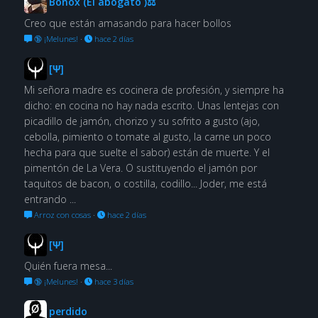
Bonox (El abogato )⚖
Creo que están amasando para hacer bollos
🔞 ¡Melunes!
·
hace 2 días
[Ψ]
Mi señora madre es cocinera de profesión, y siempre ha
dicho: en cocina no hay nada escrito. Unas lentejas con
picadillo de jamón, chorizo y su sofrito a gusto (ajo,
cebolla, pimiento o tomate al gusto, la carne un poco
hecha para que suelte el sabor) están de muerte. Y el
pimentón de La Vera. O sustituyendo el jamón por
taquitos de bacon, o costilla, codillo... Joder, me está
entrando ...
Arroz con cosas
·
hace 2 días
[Ψ]
Quién fuera mesa...
🔞 ¡Melunes!
·
hace 3 días
perdido