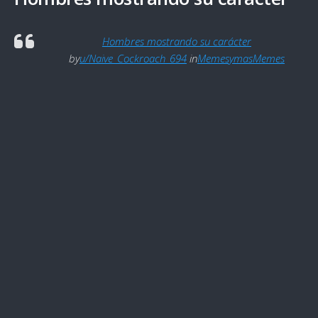
Hombres mostrando su carácter
by
u/Naive_Cockroach_694
in
MemesymasMemes