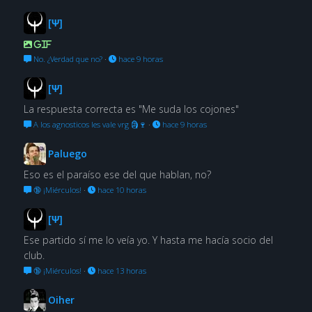
[Ψ]
GIF
No. ¿Verdad que no?
·
hace 9 horas
[Ψ]
La respuesta correcta es "Me suda los cojones"
A los agnosticos les vale vrg 🗿🍷
·
hace 9 horas
Paluego
Eso es el paraíso ese del que hablan, no?
🔞 ¡Miérculos!
·
hace 10 horas
[Ψ]
Ese partido sí me lo veía yo. Y hasta me hacía socio del
club.
🔞 ¡Miérculos!
·
hace 13 horas
Oiher