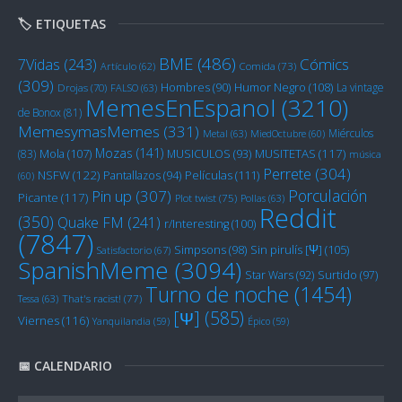
🏷️ ETIQUETAS
BME
(486)
Cómics
7Vidas
(243)
Artículo
(62)
Comida
(73)
(309)
Humor Negro
(108)
Hombres
(90)
La vintage
Drojas
(70)
FALSO
(63)
MemesEnEspanol
(3210)
de Bonox
(81)
MemesymasMemes
(331)
Miérculos
Metal
(63)
MiedOctubre
(60)
Mozas
(141)
Mola
(107)
MUSITETAS
(117)
(83)
MUSICULOS
(93)
música
Perrete
(304)
NSFW
(122)
Películas
(111)
Pantallazos
(94)
(60)
Porculación
Pin up
(307)
Picante
(117)
Plot twist
(75)
Pollas
(63)
Reddit
(350)
Quake FM
(241)
r/Interesting
(100)
(7847)
Sin pirulís [Ψ]
(105)
Simpsons
(98)
Satisfactorio
(67)
SpanishMeme
(3094)
Star Wars
(92)
Surtido
(97)
Turno de noche
(1454)
Tessa
(63)
That's racist!
(77)
[Ψ]
(585)
Viernes
(116)
Yanquilandia
(59)
Épico
(59)
📅 CALENDARIO