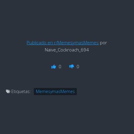
Publicado en r/MemesymasMemes
por
Naive_Cockroach_694
0
0
Etiquetas:
MemesymasMemes