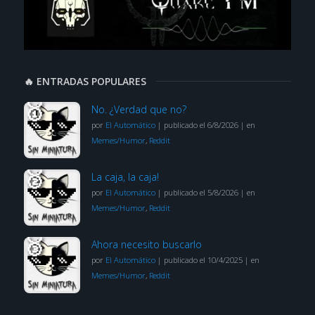
🔥 ENTRADAS POPULARES
No. ¿Verdad que no?
por
El Automático
|
publicado el 6/8/2026
|
en
Memes/Humor
,
Reddit
La caja, la caja!
por
El Automático
|
publicado el 5/8/2026
|
en
Memes/Humor
,
Reddit
Ahora necesito buscarlo
por
El Automático
|
publicado el 10/4/2025
|
en
Memes/Humor
,
Reddit