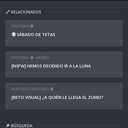
🔗 RELACIONADOS
EROTISMO 🔞
🔞 SÁBADO DE TETAS
EROTISMO 🔞
/
MÚSICA
[NSFW] HEMOS DECIDIDO IR A LA LUNA
ACERTIJOS
/
EROTISMO 🔞
[RETO VISUAL] ¿A QUIÉN LE LLEGA EL ZUMO?
🔎 BÚSQUEDA