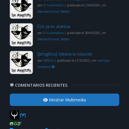
por
El Automático
|
publicado el 23/4/2026
|
en
Memes/Humor
,
Reddit
Eso ya es avaricia
por
El Automático
|
publicado el 30/4/2026
|
en
Memes/Humor
,
Reddit
[Jeroglífico] Adivina la solución
por
SERGIO
|
publicado el 21/3/2025
|
en
Acertijos
,
Erotismo 🔞
💬 COMENTARIOS RECIENTES
Mostrar Multimedia
[Ψ]
GIF