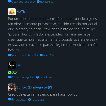
Creen que funcione?
·
hace 2 días
HpTk
Por un lado internet me ha enseñado que cuando algo es
tan obscenamente provocativo, ha sido creado por aquel
que lo ataca, es decir, Steve tiene pinta de ser una mujer
"progre". Por otro lado la estupidez humana me hace
creer que también es altamente probable que Steve sea y
exista, y de corazón le parezca legítimo reivindicar tamaña
basura.
Steve cierra la boca XD
·
hace 2 días
[Ψ]
GIF
O una buena gripe.
·
hace 2 días
Bonox (El abogato )⚖
Creo que están amasando para hacer bollos
🔞 ¡Melunes!
·
hace 2 días