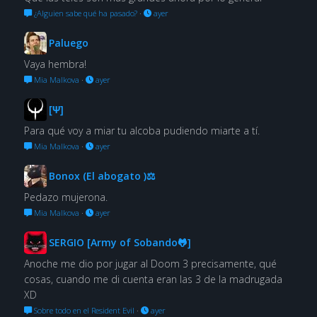
¿Alguien sabe qué ha pasado?
·
ayer
Paluego
Vaya hembra!
Mia Malkova
·
ayer
[Ψ]
Para qué voy a miar tu alcoba pudiendo miarte a tí.
Mia Malkova
·
ayer
Bonox (El abogato )⚖
Pedazo mujerona.
Mia Malkova
·
ayer
SERGIO [Army of Sobando🐸]
Anoche me dio por jugar al Doom 3 precisamente, qué
cosas, cuando me di cuenta eran las 3 de la madrugada
XD
Sobre todo en el Resident Evil
·
ayer