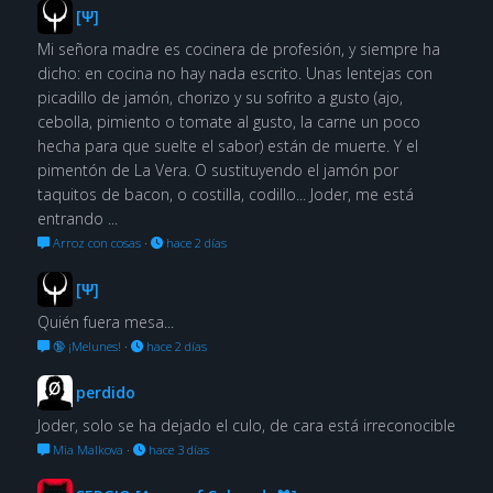
[Ψ]
Mi señora madre es cocinera de profesión, y siempre ha
dicho: en cocina no hay nada escrito. Unas lentejas con
picadillo de jamón, chorizo y su sofrito a gusto (ajo,
cebolla, pimiento o tomate al gusto, la carne un poco
hecha para que suelte el sabor) están de muerte. Y el
pimentón de La Vera. O sustituyendo el jamón por
taquitos de bacon, o costilla, codillo... Joder, me está
entrando ...
Arroz con cosas
·
hace 2 días
[Ψ]
Quién fuera mesa...
🔞 ¡Melunes!
·
hace 2 días
perdido
Joder, solo se ha dejado el culo, de cara está irreconocible
Mia Malkova
·
hace 3 días