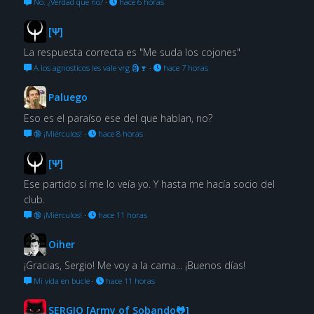
No. ¿Verdad que no?
·
hace 6 horas
[Ψ]
La respuesta correcta es "Me suda los cojones"
A los agnosticos les vale vrg 🗿🍷
·
hace 7 horas
Paluego
Eso es el paraíso ese del que hablan, no?
🔞 ¡Miérculos!
·
hace 8 horas
[Ψ]
Ese partido sí me lo veía yo. Y hasta me hacía socio del
club.
🔞 ¡Miérculos!
·
hace 11 horas
Oiher
¡Gracias, Sergio! Me voy a la cama... ¡Buenos días!
Mi vida en bucle
·
hace 11 horas
SERGIO [Army of Sobando🐸]