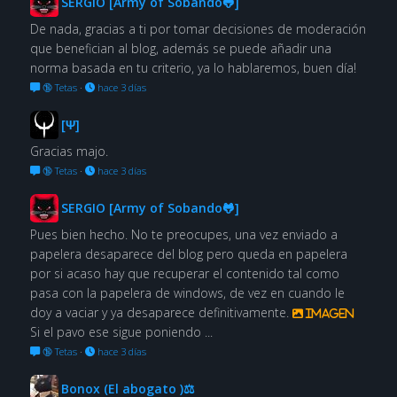
SERGIO [Army of Sobando🐸]
De nada, gracias a ti por tomar decisiones de moderación
que benefician al blog, además se puede añadir una
norma basada en tu criterio, ya lo hablaremos, buen día!
🔞 Tetas
·
hace 3 días
[Ψ]
Gracias majo.
🔞 Tetas
·
hace 3 días
SERGIO [Army of Sobando🐸]
Pues bien hecho. No te preocupes, una vez enviado a
papelera desaparece del blog pero queda en papelera
por si acaso hay que recuperar el contenido tal como
pasa con la papelera de windows, de vez en cuando le
doy a vaciar y ya desaparece definitivamente.
Imagen
Si el pavo ese sigue poniendo ...
🔞 Tetas
·
hace 3 días
Bonox (El abogato )⚖