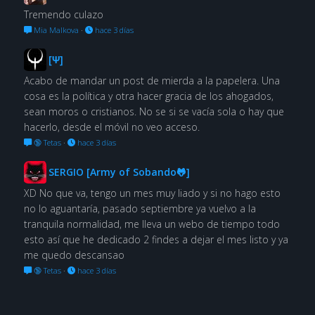
Tremendo culazo
Mia Malkova
·
hace 3 días
[Ψ]
Acabo de mandar un post de mierda a la papelera. Una
cosa es la política y otra hacer gracia de los ahogados,
sean moros o cristianos. No se si se vacía sola o hay que
hacerlo, desde el móvil no veo acceso.
🔞 Tetas
·
hace 3 días
SERGIO [Army of Sobando🐸]
XD No que va, tengo un mes muy liado y si no hago esto
no lo aguantaría, pasado septiembre ya vuelvo a la
tranquila normalidad, me lleva un webo de tiempo todo
esto así que he dedicado 2 findes a dejar el mes listo y ya
me quedo descansao
🔞 Tetas
·
hace 3 días