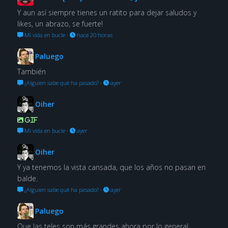
Y aun así siempre tienes un ratito para dejar saludos y
likes, un abrazo, se fuerte!
Mi vida en bucle
·
hace 20 horas
Paluego
También
¿Alguien sabe qué ha pasado?
·
ayer
Oiher
GIF
Mi vida en bucle
·
ayer
Oiher
Y ya tenemos la vista cansada, que los años no pasan en
balde.
¿Alguien sabe qué ha pasado?
·
ayer
Paluego
Que las teles son más grandes ahora por lo general