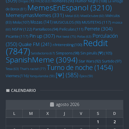
(309)
Humor Negro
(108)
Hombres
(90)
La vintage
Drojas
(70)
FALSO
(63)
MemesEnEspanol
(3210)
de Bonox
(81)
MemesymasMemes
(331)
Miérculos
Metal
(63)
MiedOctubre
(60)
Mozas
(141)
Mola
(107)
MUSITETAS
(117)
(83)
MUSICULOS
(93)
música
Perrete
(304)
NSFW
(122)
Películas
(111)
Pantallazos
(94)
(60)
Porculación
Pin up
(307)
Picante
(117)
Plot twist
(75)
Pollas
(63)
Reddit
(350)
Quake FM
(241)
r/Interesting
(100)
(7847)
Sin pirulís [Ψ]
(105)
Simpsons
(98)
Satisfactorio
(67)
SpanishMeme
(3094)
Star Wars
(92)
Surtido
(97)
Turno de noche
(1454)
Tessa
(63)
That's racist!
(77)
[Ψ]
(585)
Viernes
(116)
Yanquilandia
(59)
Épico
(59)
📅 CALENDARIO
agosto 2026
L
M
X
J
V
S
D
1
2